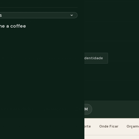
 Ilha de Gorée. Jazz e
mangue e água do Delta do Sine-
Um dos países africanos mais
me a coffee
ticos, consistentemente
a.
FA (XOF)
Teranga — hospitalidade como identidade
eios e Atividades
Avaliações
eSIM
da
Quando Ir
Planejamento
Transporte
Onde Ficar
Orçam