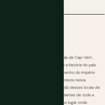
Ocidental
continental — Dakar ocupa a Península de Cap-Vert,
às Américas. Essa geografia definiu a história do país:
do na costa da África Ocidental, o centro do império
te do comércio transatlântico de escravos nessa
s da costa de Dakar, é o mais visitado desses locais de
e a Porta Sem Retorno atraem visitantes de toda a
ades mais sistemáticas da história no lugar onde