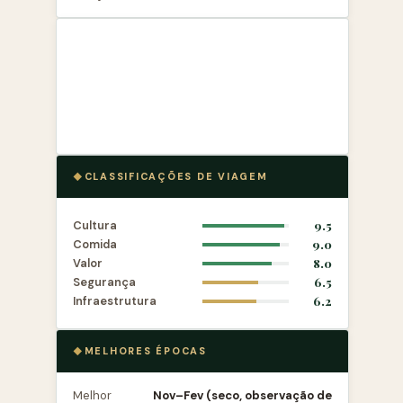
CLASSIFICAÇÕES DE VIAGEM
Cultura
9.5
Comida
9.0
Valor
8.0
Segurança
6.5
Infraestrutura
6.2
MELHORES ÉPOCAS
Melhor
Nov–Fev (seco, observação de