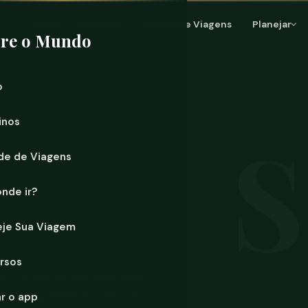
Início
Destinos
Parede de Viagens
Planejar
ore o Mundo
o
inos
de de Viagens
onde ir?
eje Sua Viagem
rsos
 do continente, ancorado pela
anga
: hospitalidade como um
ar o app