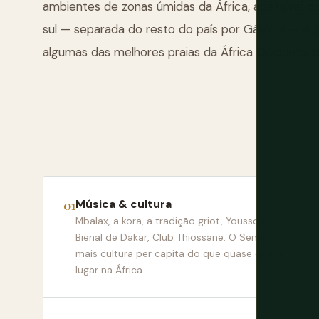
ambientes de zonas úmidas da África, acessível 
sul — separada do resto do país por Gâmbia — é ex
algumas das melhores praias da África Ocidental e
Música & cultura
Mbalax, a kora, a tradição griot, Youssou N'Dour, a
Bienal de Dakar, Club Thiossane. O Senegal produz
mais cultura per capita do que quase qualquer
lugar na África.