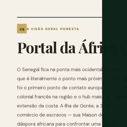
A VISÃO GERAL HONESTA
Portal
da
África
O Senegal fica na ponta mais ocidental da África 
que é literalmente o ponto mais próximo da África 
foi o primeiro ponto de contato europeu sustenta
colonial francês na região e o hub mais importan
extensão da costa. A ilha de Gorée, a 3 quilômetro
comércio de escravos — sua Maison des Esclaves 
diáspora africana para confrontar uma das atrocid