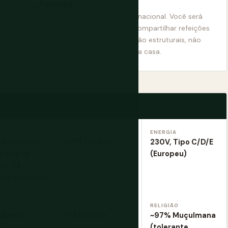
Teranga
Hospitalidade como filosofia nacional. Você será
oferecido chá, convidado a compartilhar refeições
e acolhido de maneiras que são estruturais, não
performadas. Ela o segue para casa.
AS
FUSO HORÁRIO
ENERGIA
ês (oficial);
GMT (UTC+0)
230V, Tipo C/D/E
 (língua
(Europeu)
a); 38
mas nacionais
ÃO
POPULAÇÃO
RELIGIÃO
direito
~18 milhões
~97% Muçulmana
(tolerante,