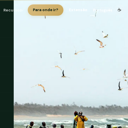
☕
Recursos
Para onde ir?
Extensão