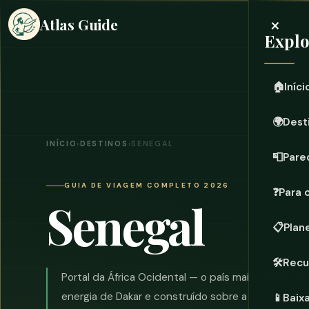
×
Atlas Guide
Expl
🏠
Iníci
🌍
Dest
INÍCIO
›
DESTINOS
›
SENEGAL
📮
Pare
GUIA DE VIAGEM COMPLETO 2026
❓
Para 
Senegal
📋
Plan
🛠️
Recu
Portal da África Ocidental — o país mais ocidental
energia de Dakar e construído sobre a ideia de
ter
📱
Baix