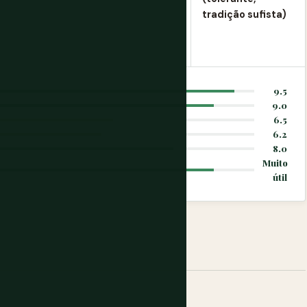
tradição sufista)
9.5
9.0
6.5
6.2
8.0
Muito
útil