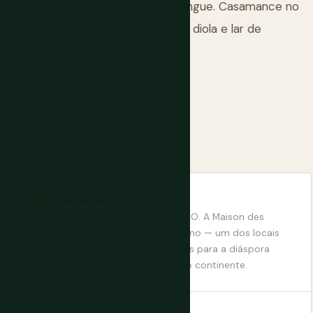
por pirogue através de canais de mangue. Casamance no
uberante, verde, tradicionalmente diola e lar de
m Cap Skirring.
Ilha de Gorée
Patrimônio Mundial da UNESCO. A Maison des
Esclaves e a Porta Sem Retorno — um dos locais
de memória mais importantes para a diáspora
africana em qualquer lugar do continente.