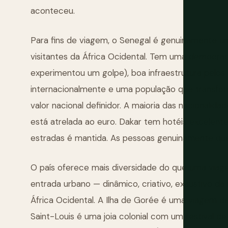
aconteceu.
Para fins de viagem, o Senegal é genuinamente um
visitantes da África Ocidental. Tem uma democra
experimentou um golpe), boa infraestrutura pelos
internacionalmente e uma população que transfo
valor nacional definidor. A maioria das nacionali
está atrelada ao euro. Dakar tem hotéis excelente
estradas é mantida. As pessoas genuinamente qu
O país oferece mais diversidade do que uma viag
entrada urbano — dinâmico, criativo, exaustivo d
África Ocidental. A Ilha de Gorée é uma viagem de
Saint-Louis é uma joia colonial com um festival d