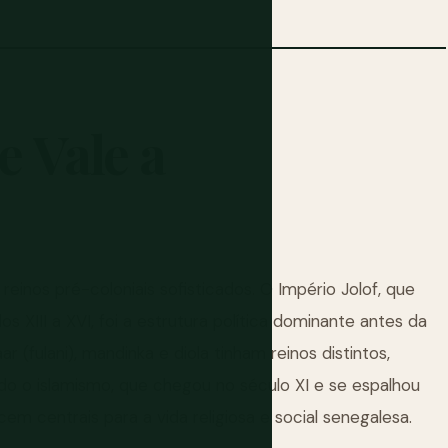
e
Vale
a
 reinos pré-coloniais sofisticados. O Império Jolof, que
s XIII a XVI, foi a estrutura política dominante antes da
 (fulani), mandinka e diola tinham reinos distintos,
ndo o islamismo, que chegou no século XI e se espalhou
m centrais para a vida religiosa e social senegalesa.