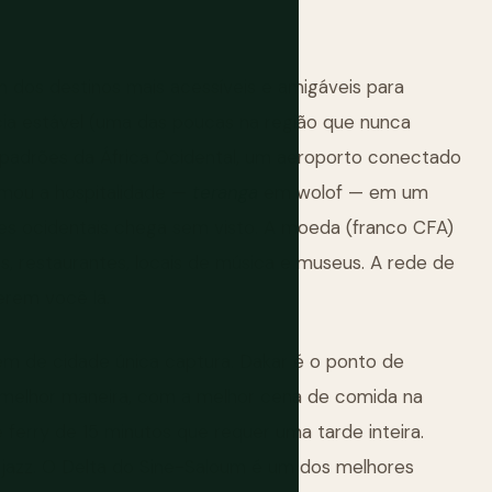
 dos destinos mais acessíveis e amigáveis para
cia estável (uma das poucas na região que nunca
 padrões da África Ocidental, um aeroporto conectado
rmou a hospitalidade —
teranga
em wolof — em um
dades ocidentais chega sem visto. A moeda (franco CFA)
s, restaurantes, locais de música e museus. A rede de
erem você lá.
em de cidade única captura. Dakar é o ponto de
a melhor maneira, com a melhor cena de comida na
 ferry de 15 minutos que requer uma tarde inteira.
e jazz. O Delta do Sine-Saloum é um dos melhores