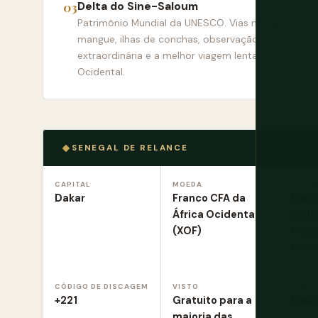
Delta do Sine-Saloum
Patrimônio Mundial da UNESCO. Vias navegáveis de
mangue, ilhas de conchas, observação de aves
extraordinária e a melhor viagem lenta na África
Ocidental.
SENEGAL DE RELANCE
CAPITAL
MOEDA
IDIOM
Dakar
Franco CFA da
Franc
África Ocidental
Wolof
(XOF)
franc
idio
CÓDIGO DE DISCAGEM
VISTO
DIREÇ
+221
Gratuito para a
Lado 
maioria das