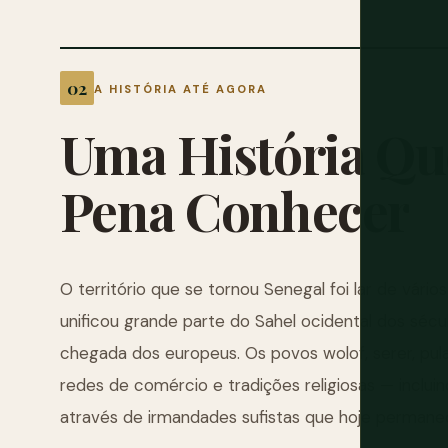
A HISTÓRIA ATÉ AGORA
Uma
História
Qu
Pena
Conhecer
O território que se tornou Senegal foi lar de vários
unificou grande parte do Sahel ocidental dos século
chegada dos europeus. Os povos wolof, serer, pulaar
redes de comércio e tradições religiosas — inclui
através de irmandades sufistas que hoje permanece