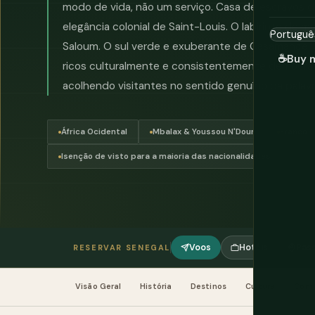
modo de vida, não um serviço. Casa de escravos da
elegância colonial de Saint-Louis. O labirinto de 
Saloum. O sul verde e exuberante de Casamance. 
☕
Buy 
ricos culturalmente e consistentemente democrá
acolhendo visitantes no sentido genuíno da palavr
África Ocidental
Mbalax & Youssou N'Dour
Franco C
Isenção de visto para a maioria das nacionalidades
Voos
Hotéis
Pass
RESERVAR SENEGAL
Visão Geral
História
Destinos
Cultura
Comi