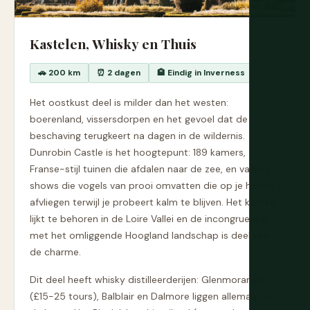
Kastelen, Whisky en Thuis
🚗 200 km
⏰ 2 dagen
🏨 Eindig in Inverness
Het oostkust deel is milder dan het westen:
boerenland, vissersdorpen en het gevoel dat de
beschaving terugkeert na dagen in de wildernis.
Dunrobin Castle is het hoogtepunt: 189 kamers,
Franse-stijl tuinen die afdalen naar de zee, en valkerij
shows die vogels van prooi omvatten die op je hoofd
afvliegen terwijl je probeert kalm te blijven. Het kasteel
lijkt te behoren in de Loire Vallei en de incongruentie
met het omliggende Hoogland landschap is deel van
de charme.
Dit deel heeft whisky distilleerderijen: Glenmorangie
(£15-25 tours), Balblair en Dalmore liggen allemaal in