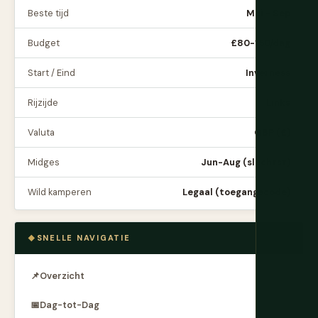
Beste tijd
Mei - Sep
Budget
£80-150/dag
Start / Eind
Inverness
Rijzijde
Links
Valuta
GBP (£)
Midges
Jun-Aug (slechtst)
Wild kamperen
Legaal (toegangscode)
SNELLE NAVIGATIE
📌
Overzicht
📅
Dag-tot-Dag