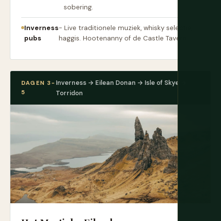
sobering.
Inverness
- Live traditionele muziek, whisky selectie,
pubs
haggis. Hootenanny of de Castle Tavern.
Inverness → Eilean Donan → Isle of Skye →
DAGEN 3-
5
Torridon