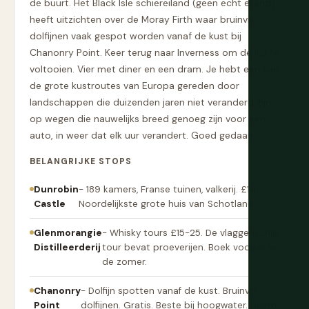
de buurt. Het Black Isle schiereiland (geen echt eiland)
heeft uitzichten over de Moray Firth waar bruinvis
dolfijnen vaak gespot worden vanaf de kust bij
Chanonry Point. Keer terug naar Inverness om de lus te
voltooien. Vier met diner en een dram. Je hebt een van
de grote kustroutes van Europa gereden door
landschappen die duizenden jaren niet veranderd zijn,
op wegen die nauwelijks breed genoeg zijn voor één
auto, in weer dat elk uur verandert. Goed gedaan.
BELANGRIJKE STOPS
Dunrobin
- 189 kamers, Franse tuinen, valkerij. £14.
Castle
Noordelijkste grote huis van Schotland.
Glenmorangie
- Whisky tours £15-25. De vlaggenschip
Distilleerderij
tour bevat proeverijen. Boek vooruit in
de zomer.
Chanonry
- Dolfijn spotten vanaf de kust. Bruinvis
Point
dolfijnen. Gratis. Beste bij hoogwater. Neem