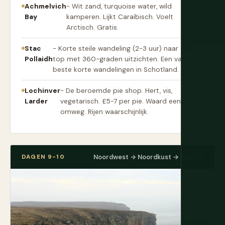
Achmelvich
- Wit zand, turquoise water, wild
Bay
kamperen. Lijkt Caraïbisch. Voelt
Arctisch. Gratis.
Stac
- Korte steile wandeling (2-3 uur) naar een
Pollaidh
top met 360-graden uitzichten. Een van de
beste korte wandelingen in Schotland.
Lochinver
- De beroemde pie shop. Hert, vis,
Larder
vegetarisch. £5-7 per pie. Waard een
omweg. Rijen waarschijnlijk.
DAGEN 9-10
Noordwest → Noordkust → Thurso