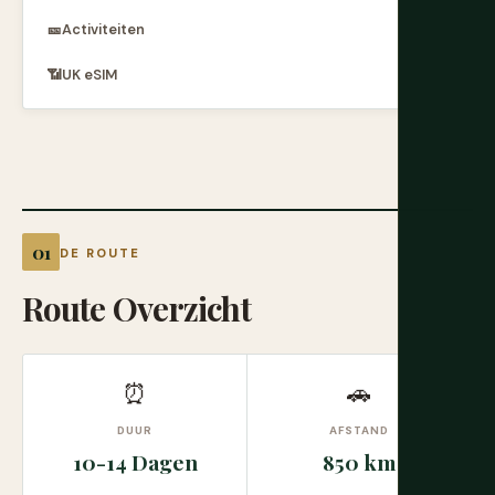
🎫
Activiteiten
📶
UK eSIM
DE ROUTE
Route Overzicht
⏰
🚗
DUUR
AFSTAND
10-14 Dagen
850 km