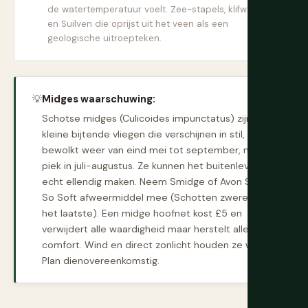
de watertemperatuur voelt. Zee-stapels, klifwegen
en Suilven die oprijst uit het veen als een
geologische uitroepteken.
💡
Midges waarschuwing:
Schotse midges (Culicoides impunctatus) zijn
kleine bijtende vliegen die verschijnen in stil, warm,
bewolkt weer van eind mei tot september, met
piek in juli-augustus. Ze kunnen het buitenleven
echt ellendig maken. Neem Smidge of Avon Skin
So Soft afweermiddel mee (Schotten zweren bij
het laatste). Een midge hoofnet kost £5 en
verwijdert alle waardigheid maar herstelt alle
comfort. Wind en direct zonlicht houden ze weg.
Plan dienovereenkomstig.