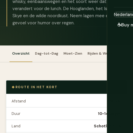
whisky, eenbaanswegen en het soort weer dat vier keer
verandert voor de lunch. De Hooglanden, het Isle of
Skye en de wilde noordkust. Neem lagen mee en een
gevoel voor humor over regen.
☕
Buy 
Overzicht
Dag-tot-Dag
Moet-Zien
Rijden & Wegen
Tips
ROUTE IN HET KORT
Afstand
850 km
Duur
10-14 dagen
Land
Schotland, VK