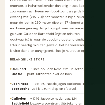
kasteel dat afbrokkelt in het water met bergen
erachter, is indrukwekkender dan enig intact kasteel
zou kunnen zijn. Neem een boottocht als je de Nessie-
ervaring wilt (£15-20); het monster is bijna zeker fictief
maar de loch is 230 meter diep en 37 kilometer lang
en donker genoeg dat je begrijpt waarom mensen
geloven. Culloden Battlefield (vijftien minuten
oostwaarts) is waar de Jacobite opstand eindigde in
1746 in veertig minuten geweld. Het bezoekerscentrum
is uitstekend en aangrijpend. Haal je huurauto op.
BELANGRIJKE STOPS
Urquhart
- Ruïnes op Loch Ness. £12. De setting is het
Castle
punt. Uitzichten over de loch.
Loch Ness
- £15-20. Nessie jagen optioneel. De loch
boottocht
zelf is 230m diep en sfeervol.
Culloden
- 1746 Jacobite nederlaag. £14
Battlefield
bezoekerscentrum. Uitstekend en