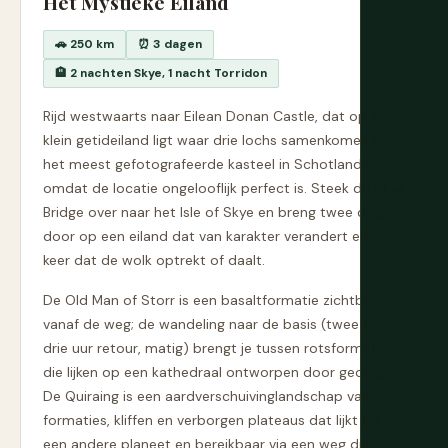
Het Mystieke Eiland
🚗 250 km
⏰ 3 dagen
🏨 2 nachten Skye, 1 nacht Torridon
Rijd westwaarts naar Eilean Donan Castle, dat op een
klein getideiland ligt waar drie lochs samenkomen en
het meest gefotografeerde kasteel in Schotland is
omdat de locatie ongelooflijk perfect is. Steek de Skye
Bridge over naar het Isle of Skye en breng twee dagen
door op een eiland dat van karakter verandert elke
keer dat de wolk optrekt of daalt.
De Old Man of Storr is een basaltformatie zichtbaar
vanaf de weg; de wandeling naar de basis (twee tot
drie uur retour, matig) brengt je tussen rotsformaties
die lijken op een kathedraal ontworpen door geologie.
De Quiraing is een aardverschuivinglandschap van
formaties, kliffen en verborgen plateaus dat lijkt op
een andere planeet en bereikbaar via een weg die aan