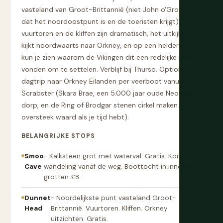
vasteland van Groot-Brittannië (niet John o'Groats,
dat het noordoostpunt is en de toeristen krijgt). De
vuurtoren en de kliffen zijn dramatisch, het uitkijkpunt
kijkt noordwaarts naar Orkney, en op een heldere dag
kun je zien waarom de Vikingen dit een redelijke plek
vonden om te settelen. Verblijf bij Thurso. Optioneel:
dagtrip naar Orkney Eilanden per veerboot vanuit
Scrabster (Skara Brae, een 5.000 jaar oude Neolithic
dorp, en de Ring of Brodgar stenen cirkel maken het de
oversteek waard als je tijd hebt).
BELANGRIJKE STOPS
Smoo
- Kalksteen grot met waterval. Gratis. Korte
Cave
wandeling vanaf de weg. Boottocht in innerlijke
grotten £8.
Dunnet
- Noordelijkste punt vasteland Groot-
Head
Brittannië. Vuurtoren. Kliffen. Orkney
uitzichten. Gratis.