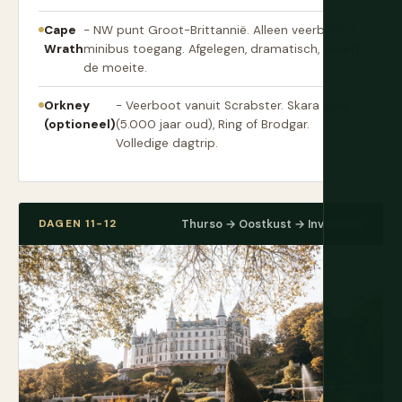
Cape
- NW punt Groot-Brittannië. Alleen veerboot +
Wrath
minibus toegang. Afgelegen, dramatisch, waard
de moeite.
Orkney
- Veerboot vanuit Scrabster. Skara Brae
(optioneel)
(5.000 jaar oud), Ring of Brodgar.
Volledige dagtrip.
DAGEN 11-12
Thurso → Oostkust → Inverness