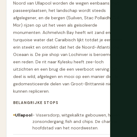
Noord van Ullapool worden de wegen eenbaans met
passeerplaatsen, het landschap wordt steeds
afgelegener, en de bergen (Suilven, Stac Pollaidh, Cul
Mor) rijzen op uit het veen als geïsoleerde
monumenten. Achmelvich Bay heeft wit zand en
turquoise water dat Caraïbisch lijkt totdat je een teen
erin steekt en ontdekt dat het de Noord-Atlantische
Oceaan is. De pie shop van Lochinver is beroemd om
een reden. De rit naar Kylesku heeft zee-loch
uitzichten en een brug die een veerboot verving. Dit
deel is wild, afgelegen en mooi op een manier die de
gedomesticeerde delen van Groot-Brittannië niet
kunnen repliceren.
BELANGRIJKE STOPS
Ullapool
- Vissersdorp, witgekalkte gebouwen, haven
zonsondergang, fish and chips. De charme
hoofdstad van het noordwesten.