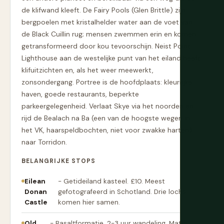
de klifwand kleeft. De Fairy Pools (Glen Brittle) zijn
bergpoelen met kristalhelder water aan de voet van
de Black Cuillin rug; mensen zwemmen erin en komen
getransformeerd door kou tevoorschijn. Neist Point
Lighthouse aan de westelijke punt van het eiland heeft
klifuitzichten en, als het weer meewerkt,
zonsondergang. Portree is de hoofdplaats: kleurrijke
haven, goede restaurants, beperkte
parkeergelegenheid. Verlaat Skye via het noorden en
rijd de Bealach na Ba (een van de hoogste wegen in
het VK, haarspeldbochten, niet voor zwakke harten)
naar Torridon.
BELANGRIJKE STOPS
Eilean
- Getideiland kasteel. £10. Meest
Donan
gefotografeerd in Schotland. Drie lochs
Castle
komen hier samen.
Old
- Basaltformatie. 2-3 uur wandeling. Matig.