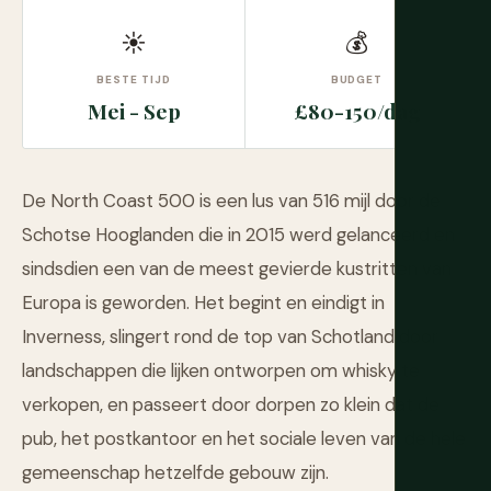
☀
💰
BESTE TIJD
BUDGET
Mei - Sep
£80-150/dag
De North Coast 500 is een lus van 516 mijl door de
Schotse Hooglanden die in 2015 werd gelanceerd en
sindsdien een van de meest gevierde kustritten van
Europa is geworden. Het begint en eindigt in
Inverness, slingert rond de top van Schotland door
landschappen die lijken ontworpen om whisky te
verkopen, en passeert door dorpen zo klein dat de
pub, het postkantoor en het sociale leven van de hele
gemeenschap hetzelfde gebouw zijn.