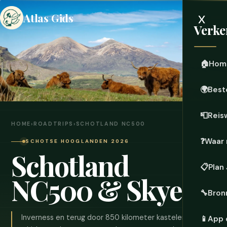
x
Atlas Gids
Verke
🏠
Hom
🌍
Best
📮
Reis
HOME
›
ROADTRIPS
›
SCHOTLAND NC500
❓
Waar 
SCHOTSE HOOGLANDEN 2026
Schotland
📋
Plan
NC500 & Skye
🔧
Bron
Inverness en terug door 850 kilometer kastelen, lochs,
📱
App 