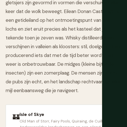
gletsjers zijn gevormd in vormen die verschuiven elke
keer dat de wolk beweegt. Eilean Donan Castle ligt op
een getideiland op het ontmoetingspunt van drie
lochs en ziet eruit precies als het kasteel dat je
tekende toen je zeven was. Whisky distilleerderijen
verschijnen in valleien als kloosters: stil, doelgericht en
producerend iets dat met de tijd beter wordt. Het
weer is onbetrouwbaar. De midges (kleine bijtende
insecten) zijn een zomerplaag. De mensen zijn warm,
de pubs zijn echt, en het landschap rechtvaardigt elke
mijl eenbaansweg die je navigeert.
Isle of Skye
🏰
Old Man of Storr, Fairy Pools, Quiraing, de Cuillin rug.