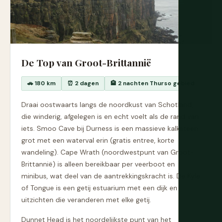
De Top van Groot-Brittannië
🚗 180 km
⏰ 2 dagen
🏨 2 nachten Thurso gebied
Draai oostwaarts langs de noordkust van Schotland,
die winderig, afgelegen is en echt voelt als de rand van
iets. Smoo Cave bij Durness is een massieve kalksteen
grot met een waterval erin (gratis entree, korte
wandeling). Cape Wrath (noordwestpunt van Groot-
Brittannië) is alleen bereikbaar per veerboot en
minibus, wat deel van de aantrekkingskracht is. De Kyle
of Tongue is een getij estuarium met een dijk en
uitzichten die veranderen met elke getij.
Dunnet Head is het noordelijkste punt van het