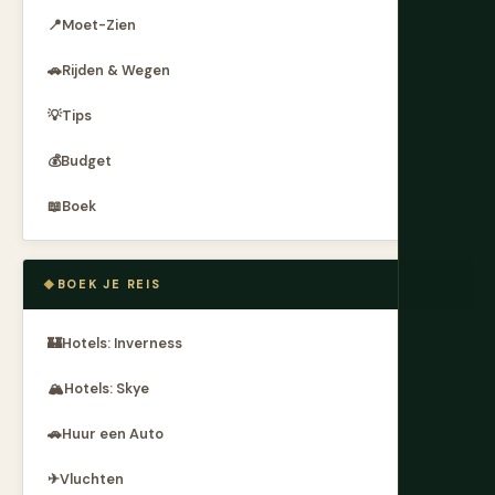
📍
Moet-Zien
🚗
Rijden & Wegen
💡
Tips
💰
Budget
📖
Boek
BOEK JE REIS
🏰
Hotels: Inverness
🏔
Hotels: Skye
🚗
Huur een Auto
✈
Vluchten