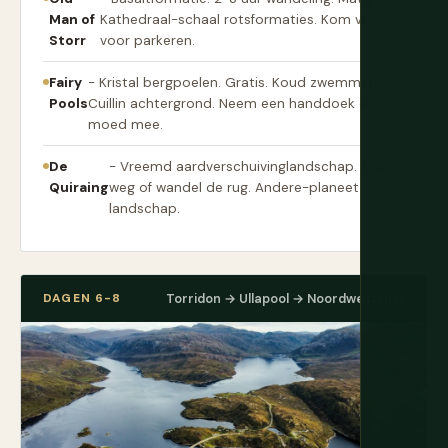
Man of
Kathedraal-schaal rotsformaties. Kom vroeg
Storr
voor parkeren.
Fairy
- Kristal bergpoelen. Gratis. Koud zwemmen.
Pools
Cuillin achtergrond. Neem een handdoek en
moed mee.
De
- Vreemd aardverschuivinglandschap. Rijd de
Quiraing
weg of wandel de rug. Andere-planeet
landschap.
DAGEN 6-8
Torridon → Ullapool → Noordwestkust