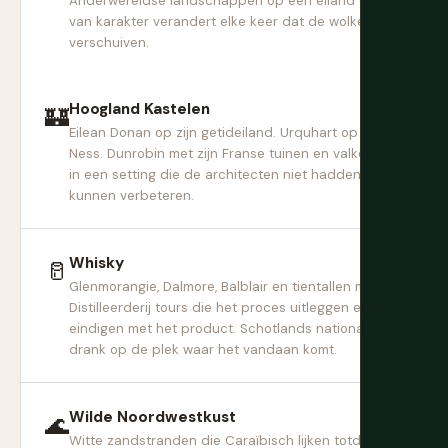
Anderwereldse landschappen op een eiland dat
van karakter verandert elke keer dat de wolken
verschuiven.
Hoogland Kastelen
🏰
Eilean Donan op zijn getideiland. Urquhart op Loch
Ness. Dunrobin met zijn Franse tuinen en valkerij. Elk
in een setting die de architecten niet hadden
kunnen verbeteren.
Whisky
🥛
Glenmorangie, Dalmore, Balblair en tientallen meer.
Distilleerderij tours die het proces uitleggen en
eindigen met het product. Schotlands nationale
drank op de plek waar het vandaan komt.
Wilde Noordwestkust
🌊
Witte zandstranden die Caraïbisch lijken totdat je