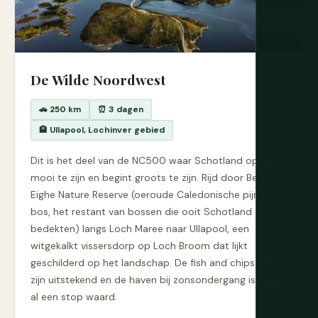
De Wilde Noordwest
🚗 250 km
⏰ 3 dagen
🏨 Ullapool, Lochinver gebied
Dit is het deel van de NC500 waar Schotland ophoudt
mooi te zijn en begint groots te zijn. Rijd door Beinn
Eighe Nature Reserve (oeroude Caledonische pijnboom
bos, het restant van bossen die ooit Schotland
bedekten) langs Loch Maree naar Ullapool, een
witgekalkt vissersdorp op Loch Broom dat lijkt
geschilderd op het landschap. De fish and chips hier
zijn uitstekend en de haven bij zonsondergang is alleen
al een stop waard.