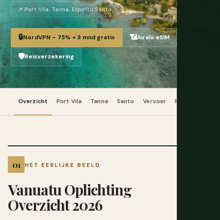
📌 Port Vila, Tanna, Espiritu Santo
🔒
📶
NordVPN – 75% + 3 mnd gratis
Airalo eSIM
🛡️
Reisverzekering
Overzicht
Port Vila
Tanna
Santo
Vervoer
Restaurants
HET EERLIJKE BEELD
Vanuatu Oplichting
Overzicht 2026