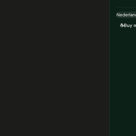
☕
Buy 