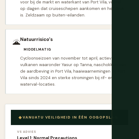
voor bij de markt en waterkant van Port Vila, vooral
op dagen dat cruiseschepen aankomen en het druk
is. Zeldzaam op buiten-eilanden.
Natuurrisico's
🌋
MIDDELMATIG
Cycloonseizoen van november tot april, actieve
vulkanen waaronder Yasur op Tanna, naschokken van
de aardbeving in Port Vila, haaiwaarnemingen bij Port
Vila sinds 2024 en sterke stromingen bij rif- en
waterval-locaties.
VANUATU VEILIGHEID IN ÉÉN OOGOPSLAG
VS ADVIES
Level 1: Normal Precautions