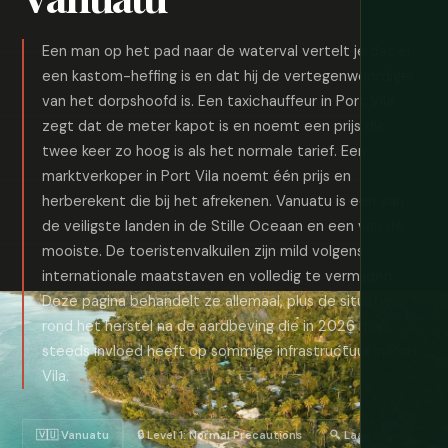
Een man op het pad naar de waterval vertelt je dat er
een kastom-heffing is en dat hij de vertegenwoordiger
van het dorpshoofd is. Een taxichauffeur in Port Vila
zegt dat de meter kapot is en noemt een prijs die
twee keer zo hoog is als het normale tarief. Een
marktverkoper in Port Vila noemt één prijs en
herberekent die bij het afrekenen. Vanuatu is een van
de veiligste landen in de Stille Oceaan en een van de
mooiste. De toeristenvalkuilen zijn mild volgens
internationale maatstaven en volledig te vermijden.
Deze pagina behandelt ze allemaal, plus de situatie
rond het herstel na de aardbeving die in 2026 nog
steeds invloed heeft op sommige infrastructuur in Port
Vila.
🇻🇺 Vanuatu
🔒 Level 1: Normal Precautions
🔍 Laag risico