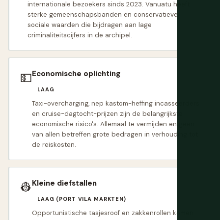
internationale bezoekers sinds 2023. Vanuatu heeft
sterke gemeenschapsbanden en conservatieve
sociale waarden die bijdragen aan lage
criminaliteitscijfers in de archipel.
Economische oplichting
💵
LAAG
Taxi-overcharging, nep kastom-heffing incasseerders
en cruise-dagtocht-prijzen zijn de belangrijkste
economische risico's. Allemaal te vermijden en geen
van allen betreffen grote bedragen in verhouding tot
de reiskosten.
Kleine diefstallen
👷
LAAG (PORT VILA MARKTEN)
Opportunistische tasjesroof en zakkenrollen komen