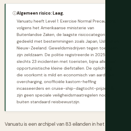
ⓘ
Algemeen risico: Laag.
Vanuatu heeft Level 1: Exercise Normal Precautions
volgens het Amerikaanse ministerie van
Buitenlandse Zaken, de laagste risicocategorie,
gedeeld met bestemmingen zoals Japan, IJsland en
Nieuw-Zeeland. Geweldsmisdrijven tegen toeristen
zijn zeldzaam. De politie registreerde in 2025
slechts 23 incidenten met toeristen, bijna allemaal
opportunistische kleine diefstallen. De oplichting
die voorkomt is mild en economisch van aard: taxi-
overcharging, onofficiële kastom-heffing
incasseerders en cruise-ship-dagtocht-prijzen. Er
zijn geen speciale veiligheidsmaatregelen nodig
buiten standaard reisbewustzijn.
Vanuatu is een archipel van 83 eilanden in het