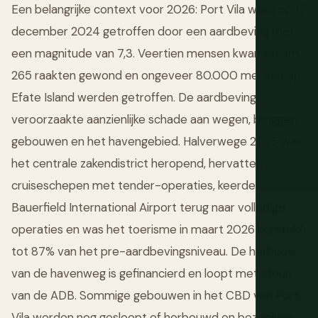
Een belangrijke context voor 2026: Port Vila werd op 17
december 2024 getroffen door een aardbeving met
een magnitude van 7,3. Veertien mensen kwamen om,
265 raakten gewond en ongeveer 80.000 mensen op
Efate Island werden getroffen. De aardbeving
veroorzaakte aanzienlijke schade aan wegen, bruggen,
gebouwen en het havengebied. Halverwege 2025 was
het centrale zakendistrict heropend, hervatten
cruiseschepen met tender-operaties, keerde
Bauerfield International Airport terug naar volledige
operaties en was het toerisme in maart 2026 hersteld
tot 87% van het pre-aardbevingsniveau. De herbouw
van de havenweg is gefinancierd en loopt met steun
van de ADB. Sommige gebouwen in het CBD van Port
Vila worden nog gesloopt of herbouwd en bezoekers