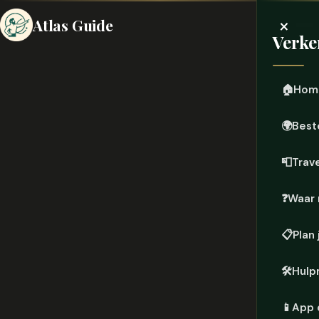
×
Atlas Guide
Verke
🏠
Hom
🌍
Best
📮
Trave
❓
Waar 
📋
Plan 
🛠️
Hulp
📱
App 