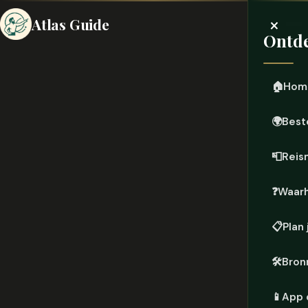
×
Atlas Guide
Ontde
🏠
Hom
🌍
Best
📮
Reis
❓
Waar
📋
Plan 
🛠️
Bron
📱
App 