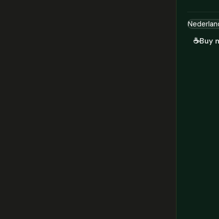
☕
Buy 