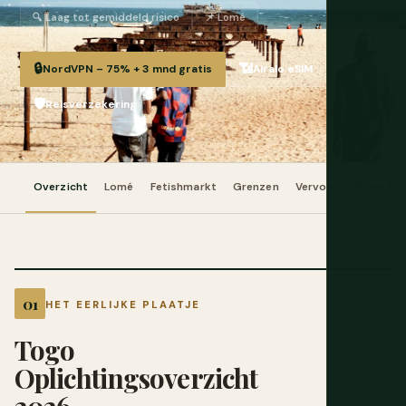
🔍 Laag tot gemiddeld risico
📌 Lomé
🔒
📶
NordVPN – 75% + 3 mnd gratis
Airalo eSIM
🛡️
Reisverzekering
Overzicht
Lomé
Fetishmarkt
Grenzen
Vervoer
Echte ko
HET EERLIJKE PLAATJE
Togo
Oplichtingsoverzicht
2026