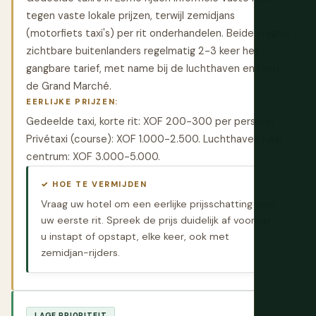
tegen vaste lokale prijzen, terwijl zemidjans
(motorfiets taxi's) per rit onderhandelen. Beide vragen
zichtbare buitenlanders regelmatig 2-3 keer het
gangbare tarief, met name bij de luchthaven en rond
de Grand Marché.
EERLIJKE PRIJZEN:
Gedeelde taxi, korte rit: XOF 200-300 per persoon.
Privétaxi (course): XOF 1.000-2.500. Luchthaven naar
centrum: XOF 3.000-5.000.
✓ HOE TE VERMIJDEN
Vraag uw hotel om een eerlijke prijsschatting voor
uw eerste rit. Spreek de prijs duidelijk af voordat
u instapt of opstapt, elke keer, ook met
zemidjan-rijders.
LAGE PRIORITEIT