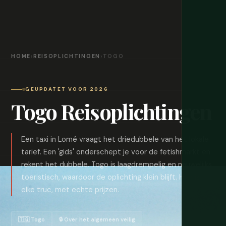
HOME
›
REISOPLICHTINGEN
›
TOGO
GEÜPDATET VOOR 2026
Togo Reisoplichtingen
Een taxi in Lomé vraagt het driedubbele van het lokale
tarief. Een 'gids' onderschept je voor de fetishmarkt en
rekent het dubbele. Togo is laagdrempelig en nauwelijks
toeristisch, waardoor de oplichting klein blijft. Hier is
elke truc, met echte prijzen.
🇹🇬 Togo
🔒 Over het algemeen veilig