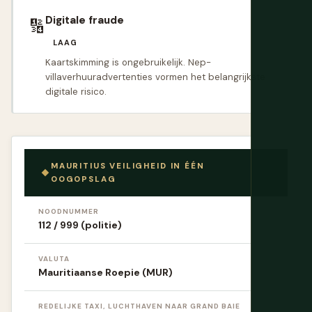
Digitale fraude
🔢
LAAG
Kaartskimming is ongebruikelijk. Nep-
villaverhuuradvertenties vormen het belangrijkste
digitale risico.
MAURITIUS VEILIGHEID IN ÉÉN
OOGOPSLAG
NOODNUMMER
112 / 999 (politie)
VALUTA
Mauritiaanse Roepie (MUR)
REDELIJKE TAXI, LUCHTHAVEN NAAR GRAND BAIE