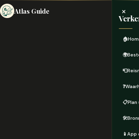
×
Atlas Guide
Verke
🏠
Hom
🌍
Best
📮
Reis
❓
Waar
📋
Plan 
🛠️
Bron
📱
App 