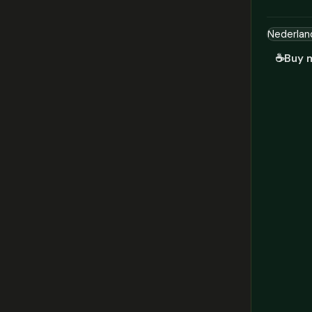
☕
Buy 