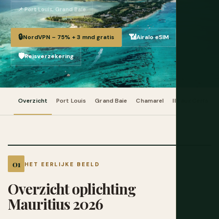
📌 Port Louis, Grand Baie
🔒
📶
NordVPN – 75% + 3 mnd gratis
Airalo eSIM
🛡️
Reisverzekering
Overzicht
Port Louis
Grand Baie
Chamarel
Ile aux Cerfs
HET EERLIJKE BEELD
Overzicht oplichting
Mauritius 2026