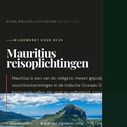
HOME
›
REISOPLICHTINGEN
›
MAURITIUS
BIJGEWERKT VOOR 2026
Mauritius
reisoplichtingen
Mauritius is een van de veiligste, meest gepolijste
resortbestemmingen in de Indische Oceaan. De
bestaande vallen zijn smal en welbekend, vooral rond
taxi-gestuurde winkeldetours en ongelicentieerde
boottochten.
🇲🇺 Mauritius
🔒 Over het algemeen veilig
🔍 Laag risico