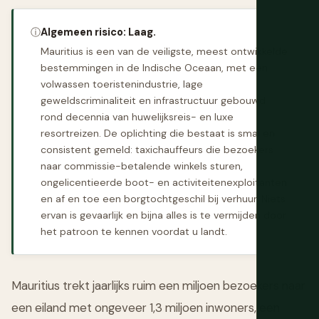
ⓘ
Algemeen risico: Laag.
Mauritius is een van de veiligste, meest ontwikkelde
bestemmingen in de Indische Oceaan, met een
volwassen toeristenindustrie, lage
geweldscriminaliteit en infrastructuur gebouwd
rond decennia van huwelijksreis- en luxe
resortreizen. De oplichting die bestaat is smal en
consistent gemeld: taxichauffeurs die bezoekers
naar commissie-betalende winkels sturen,
ongelicentieerde boot- en activiteitenexploitanten
en af en toe een borgtochtgeschil bij verhuur. Niets
ervan is gevaarlijk en bijna alles is te vermijden door
het patroon te kennen voordat u landt.
Mauritius trekt jaarlijks ruim een miljoen bezoekers naar
een eiland met ongeveer 1,3 miljoen inwoners, een