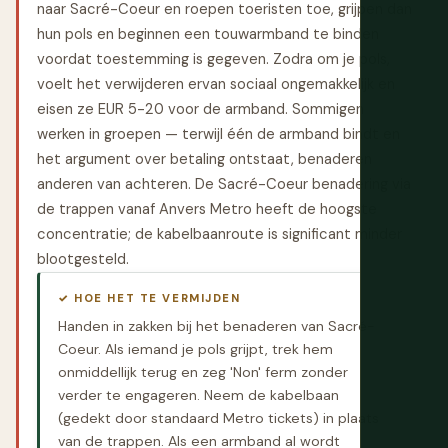
naar Sacré-Coeur en roepen toeristen toe, grijpen dan
hun pols en beginnen een touwarmband te binden
voordat toestemming is gegeven. Zodra om je pols,
voelt het verwijderen ervan sociaal ongemakkelijk en
eisen ze EUR 5-20 voor de armband. Sommigen
werken in groepen — terwijl één de armband bindt en
het argument over betaling ontstaat, benaderen
anderen van achteren. De Sacré-Coeur benadering via
de trappen vanaf Anvers Metro heeft de hoogste
concentratie; de kabelbaanroute is significant minder
blootgesteld.
✓ HOE HET TE VERMIJDEN
Handen in zakken bij het benaderen van Sacré-
Coeur. Als iemand je pols grijpt, trek hem
onmiddellijk terug en zeg 'Non' ferm zonder
verder te engageren. Neem de kabelbaan
(gedekt door standaard Metro tickets) in plaats
van de trappen. Als een armband al wordt