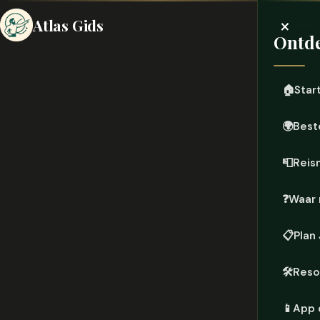
×
Atlas Gids
Ontde
🏠
Star
🌍
Best
📮
Reis
❓
Waar 
📋
Plan
🛠️
Reso
📱
App 