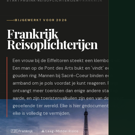
STARTPAGINA
›
REISOPLICHTERIJEN
›
FRANKRIJK
BIJGEWERKT VOOR 2026
Frankrijk
Reisoplichterijen
Een vrouw bij de Eiffeltoren steekt een klembord uit.
Een man op de Pont des Arts bukt en 'vindt' een
gouden ring. Mannen bij Sacré-Coeur binden een
armband om je pols voordat je kunt reageren. Parijs
ontvangt meer toeristen dan enige andere stad op
aarde, en zijn toeristenvalkuilen zijn een van de meest
geoefende ter wereld. Elke is hier gedocumenteerd, en
elke is volledig te vermijden.
🇫🇷 Frankrijk
⚠️ Laag-Middel Risico