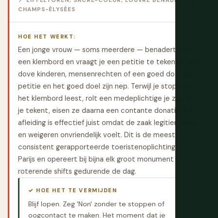
📍 EIFFELTOREN, SACRÉ-COEUR, LOUVRE BENADERING,
CHAMPS-ÉLYSÉES
HOE HET WERKT:
Een jonge vrouw — soms meerdere — benadert met
een klembord en vraagt je een petitie te tekenen voor
dove kinderen, mensenrechten of een goed doel. De
petitie en het goed doel zijn nep. Terwijl je stopt en
het klembord leest, rolt een medeplichtige je zak. Als
je tekent, eisen ze daarna een contante donatie. De
afleiding is effectief juist omdat de zaak legitiem klinkt
en weigeren onvriendelijk voelt. Dit is de meest
consistent gerapporteerde toeristenoplichting in
Parijs en opereert bij bijna elk groot monument in
roterende shifts gedurende de dag.
✓ HOE HET TE VERMIJDEN
Blijf lopen. Zeg 'Non' zonder te stoppen of
oogcontact te maken. Het moment dat je