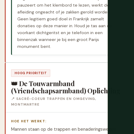
pauzeert om het klembord te lezen, werkt de
afleiding ongeacht of je zakken gerold worden.
Geen legitiem goed doel in Frankrijk zamelt
donaties op deze manier in. Houd je tas aan de
voorkant dichtgeritst en je telefoon in een
binnenzak wanneer je bij een groot Parijs
monument bent.
HOOG PRIORITEIT
👑 De Touwarmband
(Vriendschapsarmband) Oplichting
📍 SACRÉ-COEUR TRAPPEN EN OMGEVING,
MONTMARTRE
HOE HET WERKT:
Mannen staan op de trappen en benaderingswegen