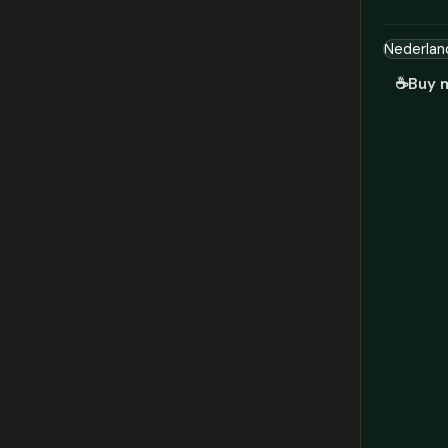
☕
Buy 