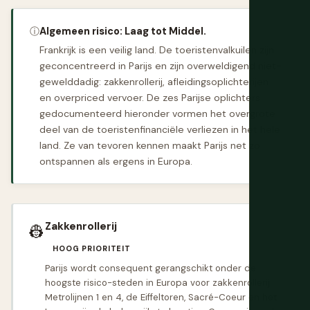
ⓘ
Algemeen risico: Laag tot Middel.
Frankrijk is een veilig land. De toeristenvalkuilen zijn
geconcentreerd in Parijs en zijn overweldigend niet-
gewelddadig: zakkenrollerij, afleidingsoplichterijen
en overpriced vervoer. De zes Parijse oplichters
gedocumenteerd hieronder vormen het overgrote
deel van de toeristenfinanciële verliezen in het hele
land. Ze van tevoren kennen maakt Parijs net zo
ontspannen als ergens in Europa.
Zakkenrollerij
👷
HOOG PRIORITEIT
Parijs wordt consequent gerangschikt onder de
hoogste risico-steden in Europa voor zakkenrollerij.
Metrolijnen 1 en 4, de Eiffeltoren, Sacré-Coeur en het