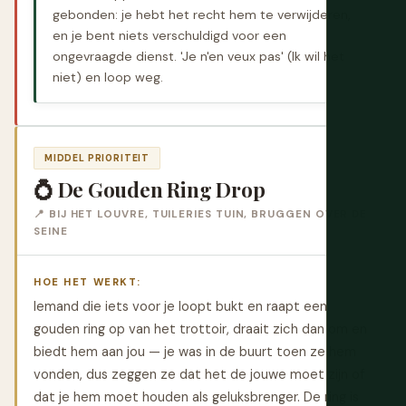
gebonden: je hebt het recht hem te verwijderen,
en je bent niets verschuldigd voor een
ongevraagde dienst. 'Je n'en veux pas' (Ik wil het
niet) en loop weg.
MIDDEL PRIORITEIT
💍 De Gouden Ring Drop
📍 BIJ HET LOUVRE, TUILERIES TUIN, BRUGGEN OVER DE
SEINE
HOE HET WERKT:
Iemand die iets voor je loopt bukt en raapt een
gouden ring op van het trottoir, draait zich dan om en
biedt hem aan jou — je was in de buurt toen ze hem
vonden, dus zeggen ze dat het de jouwe moet zijn of
dat je hem moet houden als geluksbrenger. De ring is