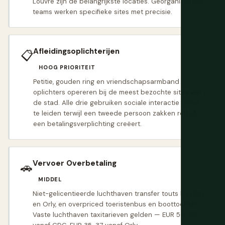
Louvre zijn de belangrijkste locaties. Georganiseerde
teams werken specifieke sites met precisie.
Afleidingsoplichterijen
📋
HOOG PRIORITEIT
Petitie, gouden ring en vriendschapsarmband
oplichters opereren bij de meest bezochte sites van
de stad. Alle drie gebruiken sociale interactie om af
te leiden terwijl een tweede persoon zakken rolt of
een betalingsverplichting creëert.
Vervoer Overbetaling
🚗
MIDDEL
Niet-gelicentieerde luchthaven transfer touts bij CDG
en Orly, en overpriced toeristenbus en boottochten.
Vaste luchthaven taxitarieven gelden — EUR 50-55