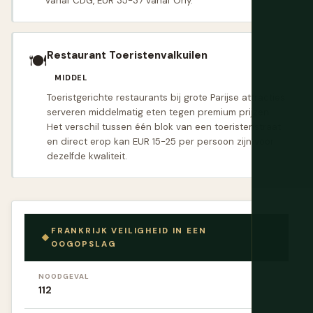
vanaf CDG, EUR 35-37 vanaf Orly.
Restaurant Toeristenvalkuilen
🍽
MIDDEL
Toeristgerichte restaurants bij grote Parijse attracties
serveren middelmatig eten tegen premium prijzen.
Het verschil tussen één blok van een toeristenstraat
en direct erop kan EUR 15-25 per persoon zijn voor
dezelfde kwaliteit.
FRANKRIJK VEILIGHEID IN EEN
OOGOPSLAG
NOODGEVAL
112