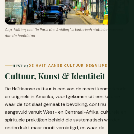
Cap-Haïtien, ooit "le Paris des Antilles," is historisch stabieler geweest
dan de hoofdstad.
HFST. 05
DE HAÏTIAANSE CULTUUR BEGRIJPEN
Cultuur, Kunst & Identiteit
De Haïtiaanse cultuur is een van de meest kenmerkende
en originele in Amerika, voortgekomen uit een kolonie
waar de tot slaaf gemaakte bevolking, continu
aangevuld vanuit West- en Centraal-Afrika, culturele en
spirituele praktijken behield die systematisch werden
onderdrukt maar nooit vernietigd, en waar de