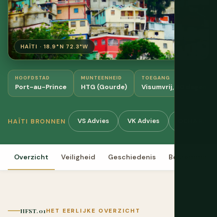
HAÏTI · 18.9°N 72.3°W
HOOFDSTAD
MUNTEENHEID
TOEGANG
Port-au-Prince
HTG (Gourde)
Visumvrij, 90 dagen
VS Advies
VK Advies
OCHA Rapp
HAÏTI BRONNEN
Overzicht
Veiligheid
Geschiedenis
Bestemming
HFST. 01
HET EERLIJKE OVERZICHT