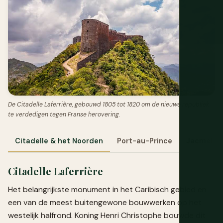
De Citadelle Laferrière, gebouwd 1805 tot 1820 om de nieuwe republiek
te verdedigen tegen Franse herovering.
Citadelle & het Noorden
Port-au-Prince
Jacmel
Citadelle Laferrière
Het belangrijkste monument in het Caribisch gebied en
een van de meest buitengewone bouwwerken op het
westelijk halfrond. Koning Henri Christophe bouwde dit