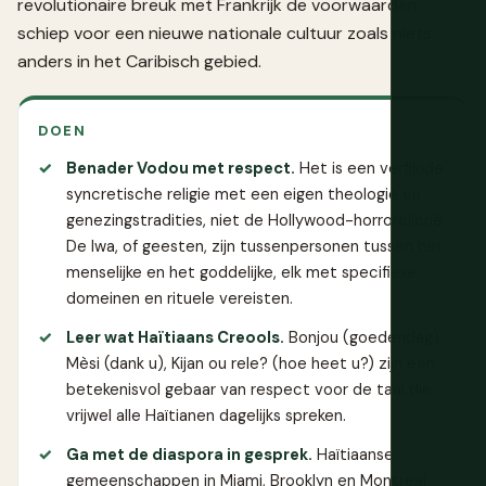
revolutionaire breuk met Frankrijk de voorwaarden
schiep voor een nieuwe nationale cultuur zoals niets
anders in het Caribisch gebied.
DOEN
Benader Vodou met respect.
Het is een verfijnde
syncretische religie met een eigen theologie en
genezingstradities, niet de Hollywood-horrorcliché.
De lwa, of geesten, zijn tussenpersonen tussen het
menselijke en het goddelijke, elk met specifieke
domeinen en rituele vereisten.
Leer wat Haïtiaans Creools.
Bonjou (goedendag),
Mèsi (dank u), Kijan ou rele? (hoe heet u?) zijn een
betekenisvol gebaar van respect voor de taal die
vrijwel alle Haïtianen dagelijks spreken.
Ga met de diaspora in gesprek.
Haïtiaanse
gemeenschappen in Miami, Brooklyn en Montreal