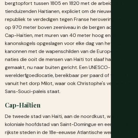
bergtopfort tussen 1805 en 1820 met de arbeid van
tienduizenden Haïtianen, expliciet om de nieuwe
republiek te verdedigen tegen Franse herovering. Het ligt
op 970 meter boven zeeniveau in de bergen achter
Cap-Haïtien, met muren van 40 meter hoog en 365
kanonskogels opgeslagen voor elke dag van het jaar,
kanonnen met de wapenschilden van de Europese
naties die ooit de mensen van Haïti tot slaaf hadden
gemaakt, nu naar buiten gericht. Een UNESCO-
werelderfgoedlocatie, bereikbaar per paard of te voet
vanuit het dorp Milot, waar ook Christophe's verwoeste
Sans-Souci-paleis staat.
Cap-Haïtien
De tweede stad van Haïti, aan de noordkust, was de
koloniale hoofdstad van Saint-Domingue en een van de
rijkste steden in de 18e-eeuwse Atlantische wereld, ooit