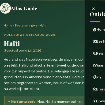
×
Atlas Guide
Ontde
Home
›
Bestemmingen
› Haïti
🏠
Hom
VOLLEDIGE REISGIDS 2026
Haïti
🌍
Best
Geactualiseerd juli 2026
📮
Reis
Het land dat Napoleon versloeg, de slavernij op het
westelijk halfrond afschafte en tweehonderd jaar lang
❓
Waar
voor zijn vrijheid betaalde. De belangrijkste revolutionaire
gebeurtenis in Amerika vond hier plaats. Haïti verdient
📋
Plan 
het om begrepen te worden, inclusief wat een bezoek er
nu werkelijk betekent.
🛠️
Bron
📱
Down
Kort antwoord:
Nee, Haïti is momenteel niet veilig