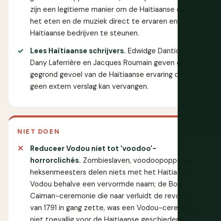
zijn een legitieme manier om de Haïtiaanse cultuur,
het eten en de muziek direct te ervaren en
Haïtiaanse bedrijven te steunen.
Lees Haïtiaanse schrijvers.
Edwidge Danticat,
Dany Laferrière en Jacques Roumain geven een
gegrond gevoel van de Haïtiaanse ervaring dat
geen extern verslag kan vervangen.
NIET DOEN
Reduceer Vodou niet tot 'voodoo'-
horrorclichés.
Zombieslaven, voodoopoppen en
heksenmeesters delen niets met het Haïtiaanse
Vodou behalve een vervormde naam; de Bois
Caïman-ceremonie die naar verluidt de revolutie
van 1791 in gang zette, was een Vodou-ceremonie,
niet toevallig voor de Haïtiaanse geschiedenis.