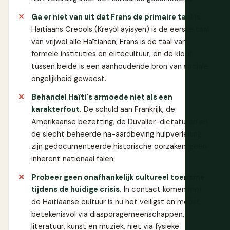
Ga er niet van uit dat Frans de primaire taal is.
Haïtiaans Creools (Kreyòl ayisyen) is de eerste taal
van vrijwel alle Haïtianen; Frans is de taal van
formele instituties en elitecultuur, en de kloof
tussen beide is een aanhoudende bron van sociale
ongelijkheid geweest.
Behandel Haïti's armoede niet als een
karakterfout.
De schuld aan Frankrijk, de
Amerikaanse bezetting, de Duvalier-dictaturen en
de slecht beheerde na-aardbeving hulpverlening
zijn gedocumenteerde historische oorzaken, geen
inherent nationaal falen.
Probeer geen onafhankelijk cultureel toerisme
tijdens de huidige crisis.
In contact komen met
de Haïtiaanse cultuur is nu het veiligst en meest
betekenisvol via diasporagemeenschappen,
literatuur, kunst en muziek, niet via fysieke