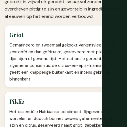
gebruikt in vrijwel elk gerecht, smaakvol zonder
overdreven pittig te zijn en geworteld in ingrediënten die
al eeuwen op het eiland worden verbouwd.
Griot
Gemarineerd en tweemaal gekookt varkensvlees, eerst
gestoofd en dan gefrituurd, geserveerd met pikliz en riz
djon djon of gewone rijst. Het nationale gerecht bij
algemene consensus, de citrus-en-epis-marinade
geeft een knapperige buitenkant en intens gekruide
binnenkant.
Pikliz
Het essentiële Haïtiaanse condiment: fijngesneden kool,
wortelen en Scotch bonnet pepers gefermenteerd in
azijn en citrus, geserveerd naast griot, gebakken vis en