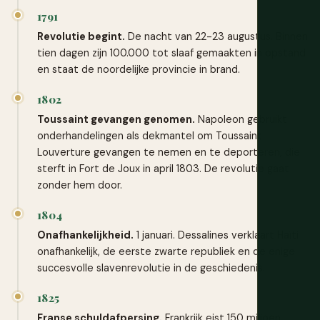
1791
Revolutie begint.
De nacht van 22-23 augustus. Binnen
tien dagen zijn 100.000 tot slaaf gemaakten in opstand
en staat de noordelijke provincie in brand.
1802
Toussaint gevangen genomen.
Napoleon gebruikt
onderhandelingen als dekmantel om Toussaint
Louverture gevangen te nemen en te deporteren, die
sterft in Fort de Joux in april 1803. De revolutie gaat
zonder hem door.
1804
Onafhankelijkheid.
1 januari. Dessalines verklaart Haïti
onafhankelijk, de eerste zwarte republiek en de enige
succesvolle slavenrevolutie in de geschiedenis.
1825
Franse schuldafpersing.
Frankrijk eist 150 miljoen