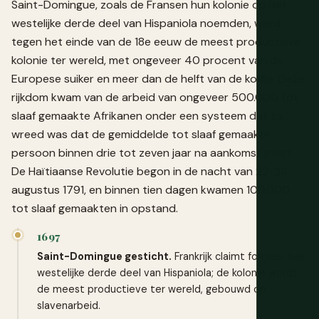
Saint-Domingue, zoals de Fransen hun kolonie op het
westelijke derde deel van Hispaniola noemden, werd
tegen het einde van de 18e eeuw de meest productieve
kolonie ter wereld, met ongeveer 40 procent van de
Europese suiker en meer dan de helft van de koffie. Deze
rijkdom kwam van de arbeid van ongeveer 500.000 tot
slaaf gemaakte Afrikanen onder een systeem dat zo
wreed was dat de gemiddelde tot slaaf gemaakte
persoon binnen drie tot zeven jaar na aankomst stierf.
De Haïtiaanse Revolutie begon in de nacht van 22-23
augustus 1791, en binnen tien dagen kwamen 100.000
tot slaaf gemaakten in opstand.
1697
Saint-Domingue gesticht.
Frankrijk claimt formeel het
westelijke derde deel van Hispaniola; de kolonie wordt
de meest productieve ter wereld, gebouwd op
slavenarbeid.