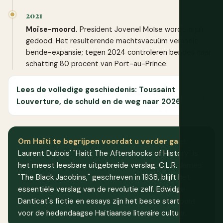
2021
Moïse-moord.
President Jovenel Moïse wordt in juli
gedood. Het resulterende machtsvacuüm versnelt
bende-expansie; tegen 2024 controleren bendes naar
schatting 80 procent van Port-au-Prince.
Lees de volledige geschiedenis: Toussaint
Louverture, de schuld en de weg naar 2026
Om Haïti te begrijpen voordat u verder gaat:
Laurent Dubois' "Haiti: The Aftershocks of History" is
het meest leesbare uitgebreide verslag. C.L.R. James'
"The Black Jacobins," geschreven in 1938, blijft het
essentiële verslag van de revolutie zelf. Edwidge
Danticat's fictie en essays zijn het beste startpunt
voor de hedendaagse Haïtiaanse literaire cultuur.