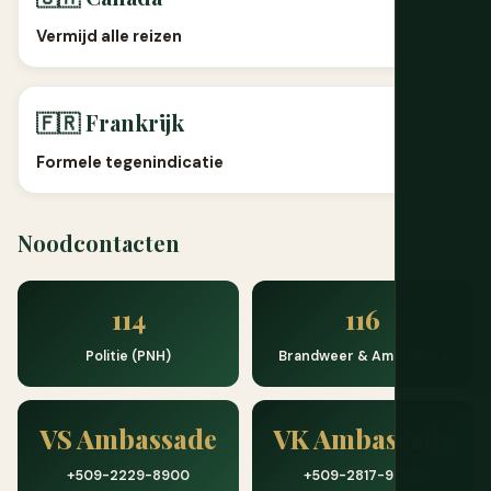
Vermijd alle reizen
🇫🇷 Frankrijk
Formele tegenindicatie
Noodcontacten
114
116
Politie (PNH)
Brandweer & Ambulance
VS Ambassade
VK Ambassade
+509-2229-8900
+509-2817-9000