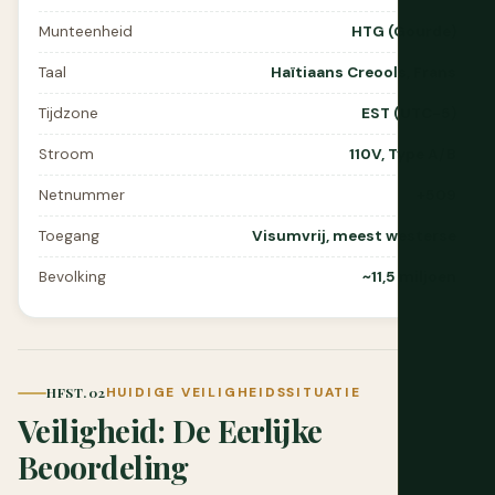
Munteenheid
HTG (Gourde)
Taal
Haïtiaans Creools, Frans
Tijdzone
EST (UTC-5)
Stroom
110V, Type A/B
Netnummer
+509
Toegang
Visumvrij, meest westerse
Bevolking
~11,5 miljoen
HFST. 02
HUIDIGE VEILIGHEIDSSITUATIE
Veiligheid: De Eerlijke
Beoordeling