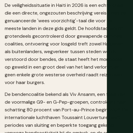
De veiligheidssituatie in Haïti in 2026 is een echte crisis
die een directe, ongezouten beschrijving vereist, niet de
genuanceerde 'wees voorzichtig'-taal die voor de
meeste landen in deze gids geldt. De hoofdstad wordt
grotendeels gecontroleerd door gewapende criminele
coalities, ontvoering voor losgeld treft zowel Haïtianen
als buitenlanders, wegverkeer tussen steden wordt
verstoord door bendes, de staat heeft het monopolie
op geweld in een groot deel van het land verloren, en
geen enkele grote westerse overheid raadt reizen aan
voor haar burgers.
De bendencoalitie bekend als Viv Ansanm, een fusie van
de voormalige G9- en G-Pep-groepen, controleert naar
schatting 80 procent van Port-au-Prince begin 2026. De
internationale luchthaven Toussaint Louverture heeft
periodes van sluiting en beperkte toegang gekend
vanwege bendeactiviteit bij de omtrek, en de snelweg