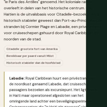
"le Paris des Antilles" genoemd. Het koloniale raster
overleeft in delen van het historische centrum. Cap-
Haïtien is de uitvalsbasis voor Citadelle-bezoeken en is
historisch stabieler geweest dan Port-au-Prince, met de
stranden bij Cormier Plage en Labadie, een privé-strand
voor cruiseschepen gehuurd door Royal Caribbean, ten
noorden van de stad.
Citadelle: grootste fort van Amerika
Bereikbaar per paard vanuit Milot
Historisch stabieler dan de hoofdstad
Labadie:
Royal Caribbean huurt een privéstrand aan
de noordkust genaamd Labadie, dat cruiseschip
passagiers bezoeken als excursiepunt. Het ligt fysiek
in Haïti maar operationeel afgesloten van het
omringende land achter een beveiligingsperimeter.
Cruisepassagiers die "in Haïti zijn geweest" via