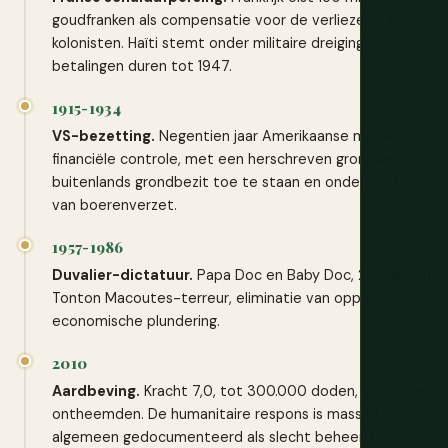
goudfranken als compensatie voor de verliezen van
kolonisten. Haïti stemt onder militaire dreiging in;
betalingen duren tot 1947.
1915-1934
VS-bezetting.
Negentien jaar Amerikaanse militaire en
financiële controle, met een herschreven grondwet om
buitenlands grondbezit toe te staan en onderdrukking
van boerenverzet.
1957-1986
Duvalier-dictatuur.
Papa Doc en Baby Doc, 29 jaar van
Tonton Macoutes-terreur, eliminatie van oppositie en
economische plundering.
2010
Aardbeving.
Kracht 7,0, tot 300.000 doden, 1,5 miljoen
ontheemden. De humanitaire respons is massief en
algemeen gedocumenteerd als slecht beheerd.