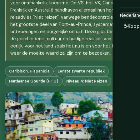
voor onafhankelijk toerisme. De VS, het VK, Canada,
Frankrijk en Australië handhaven allemaal hun hoogste
reisadvies "Niet reizen", vanwege bendecontrole over
het grootste deel van Port-au-Prince, systematische
☕
Koop
ontvoeringen en burgerlijke onrust. Deze gids behandelt
de geschiedenis, cultuur en huidige realiteit van Haïti
eerlijk, voor het land zoals het nu is en voor het land dat
weer de moeite waard zal zijn om te bezoeken.
Caribisch, Hispaniola
Eerste zwarte republiek
Haïtiaanse Gourde (HTG)
Niveau 4: Niet Reizen