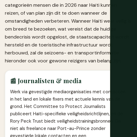
categorieën mensen die in 2026 naar Haïti kunnen
reizen, of van plan zijn dit te doen wanneer de
omstandigheden verbeteren. Wanneer Haïti weer veilig is
om breed te bezoeken, wat vereist dat de huidige
bendecrisis wordt opgelost, de staatscapaciteit wordt
hersteld en de toeristische infrastructuur wordt
herbouwd, zal de seizoens- en transportinformatie
hieronder ook voor gewone reizigers van belang zijn.
📰 Journalisten & media
Werk via gevestigde mediaorganisaties met contacten
in het land en lokale fixers met actuele kennis van de
grond. Het Committee to Protect Journalists
publiceert Haïti-specifieke veiligheidsrichtlijnen, en de
Rory Peck Trust biedt veiligheidstrainingsbronnen. Ga
niet als freelance naar Port-au-Prince zonder
gevestigde lokale contacten en een