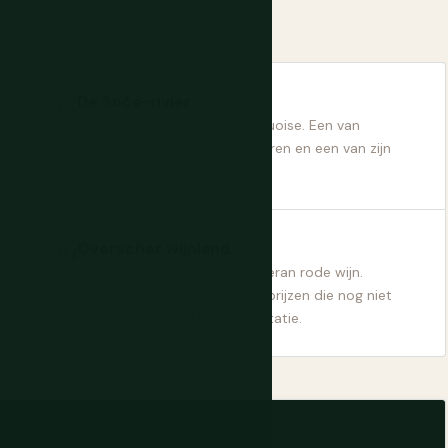
De Soča-rivier
Gletsjer gevoed en echt turquoise. Een van
Europa's beste wildwaterrivieren en een van zijn
mooiste valleien.
Overschat wijnland
Brda, Vipava-vallei en Karst Teran rode wijn.
Wereldklasse kwaliteit tegen prijzen die nog niet
hebben ingehaald bij de reputatie.