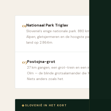
Nationaal Park Triglav
Slovenië's enige nationale park. 880 km² Julische
Alpen, gletsjermeren en de hoogste piek van het
land op 2.864m.
Postojna-grot
27 km gangen, een grot-trein en een inwonende
Olm — de blinde grotsalamander die 100 jaar leeft.
Niets anders zoals het.
SLOVENIË IN HET KORT