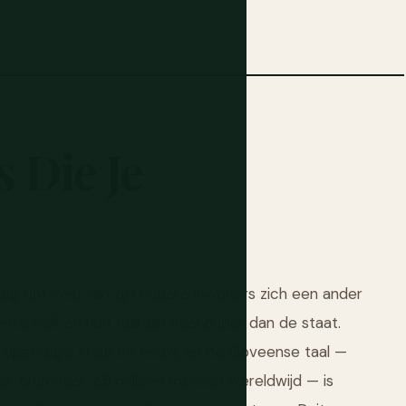
s
Die
Je
g dat veel van zijn oudere inwoners zich een ander
nse volk en hun taal zijn veel ouder dan de staat.
 Alpenregio in de 6e eeuw, en de Sloveense taal —
r ongeveer 2,5 miljoen mensen wereldwijd — is