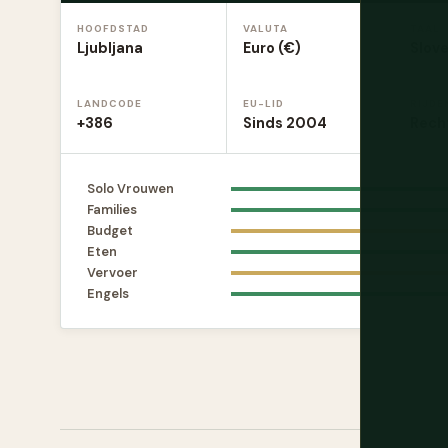
HOOFDSTAD
VALUTA
TAAL
Ljubljana
Euro (€)
Slov
LANDCODE
EU-LID
RIJDE
+386
Sinds 2004
Rech
Solo Vrouwen
Families
Budget
Eten
Vervoer
Engels