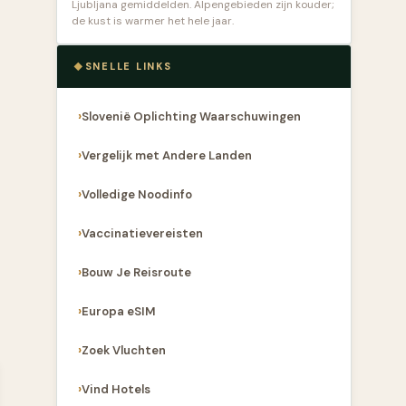
Ljubljana gemiddelden. Alpengebieden zijn kouder;
de kust is warmer het hele jaar.
SNELLE LINKS
Slovenië Oplichting Waarschuwingen
Vergelijk met Andere Landen
Volledige Noodinfo
Vaccinatievereisten
Bouw Je Reisroute
Europa eSIM
Zoek Vluchten
Vind Hotels