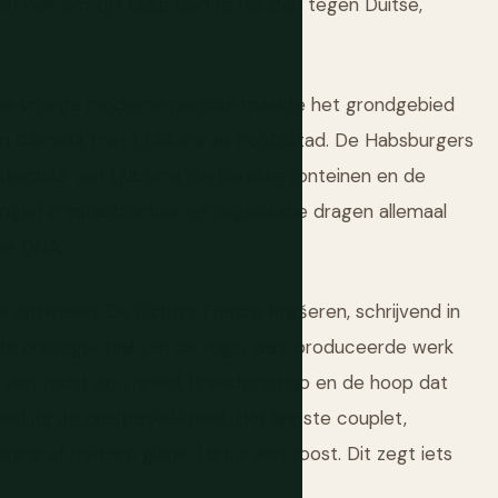
lein volk om zijn taalg Bod te houden tegen Duitse,
 de vroege moderne periode maakte het grondgebied
m Carniola, met Ljubljana als hoofdstad. De Habsburgers
itectuur van Ljubljana, de barokke fonteinen en de
ngen in infrastructuur en organisatie dragen allemaal
eve DNA.
 ontwaken. De dichter France Prešeren, schrijvend in
 de prestige-taal van de regio was, produceerde werk
 — een toost op vrijheid, broederschap en de hoop dat
ied na de onafhankelijkheid. Het laatste couplet,
ng of militaire glorie. Het is een toost. Dit zegt iets