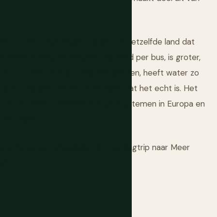
senseizoen, of ga ergens anders in hetzelfde land dat
t. Meer Bohinj, 30 minuten van Bled per bus, is groter,
De Soča-vallei, een uur naar het westen, heeft water zo
e auto stoppen om te bevestigen dat het echt is. Het
le van de meest dramatische grotsystemen in Europa en
dar staat.
n, is Slovenië behandelen als een dagtrip naar Meer
um.