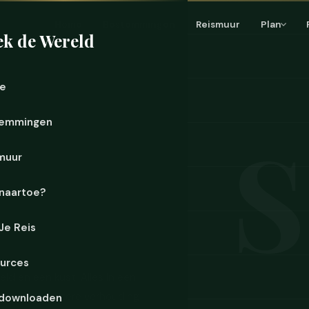
Home
Bestemmingen
Reismuur
Plan
k de Wereld
e
emmingen
muur
naartoe?
 Je Reis
urces
ld en een kust. Alles in een
 Europa een betere verhouding
downloaden