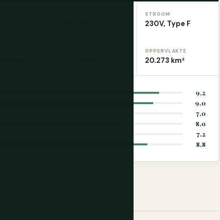
TIJDZONE
STROOM
eens
CET (UTC+1)
230V, Type F
N
BEVOLKING
OPPERVLAKTE
tse kant
~2,1 miljoen
20.273 km²
9.2
9.0
7.0
8.0
7.2
8.8