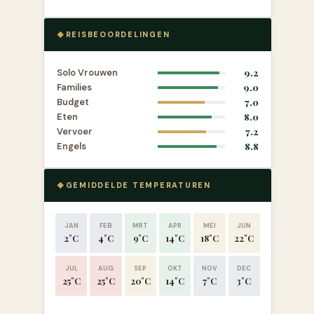
REISBEOORDELINGEN
Solo Vrouwen
9.2
Families
9.0
Budget
7.0
Eten
8.0
Vervoer
7.2
Engels
8.8
GEMIDDELDE TEMPERATUREN
JAN
FEB
MRT
APR
MEI
JUN
2°C
4°C
9°C
14°C
18°C
22°C
JUL
AUG
SEP
OKT
NOV
DEC
25°C
25°C
20°C
14°C
7°C
3°C