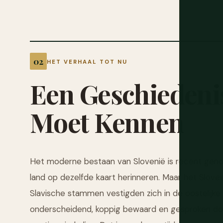
HET VERHAAL TOT NU
Een
Geschiedeni
Moet
Kennen
Het moderne bestaan van Slovenië is recent genoe
land op dezelfde kaart herinneren. Maar het Slovee
Slavische stammen vestigden zich in de oostelijke
onderscheidend, koppig bewaard en gesproken doo