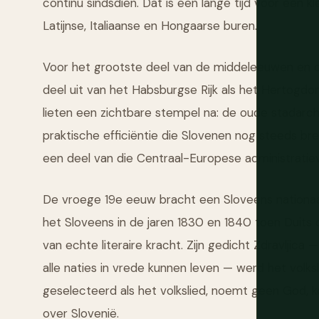
continu sindsdien. Dat is een lange tijd voor een k
Latijnse, Italiaanse en Hongaarse buren.
Voor het grootste deel van de middeleeuwen en
deel uit van het Habsburgse Rijk als het Hertogdo
lieten een zichtbare stempel na: de oude stadarch
praktische efficiëntie die Slovenen nog steeds bre
een deel van die Centraal-Europese administrati
De vroege 19e eeuw bracht een Sloveens nationaal
het Sloveens in de jaren 1830 en 1840 toen Duits
van echte literaire kracht. Zijn gedicht Zdravljica
alle naties in vrede kunnen leven — werd het volksl
geselecteerd als het volkslied, noemt geen God, koni
over Slovenië.