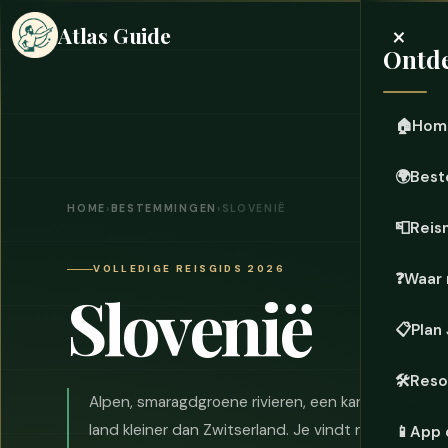
×
Atlas Guide
Ontde
🏠
Hom
🌍
Best
HOME
›
BESTEMMINGEN
›
SLOVENIË
📮
Reis
VOLLEDIGE REISGIDS 2026
❓
Waar 
Slovenië
📋
Plan
🛠️
Reso
Alpen, smaragdgroene rivieren, een karst onderwere
land kleiner dan Zwitserland. Je vindt nergens in
📱
App 