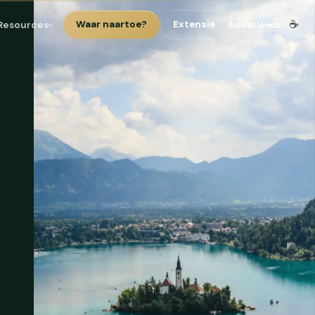
☕
Resources
Waar naartoe?
Extensie