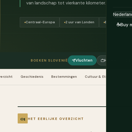
van landschap tot vierkante kilometer.
Centraal-Europa
2 uur van Londen
Euro (€)
J
☕
Buy 
Vluchten
Hotels
T
BOEKEN SLOVENIË
erzicht
Geschiedenis
Bestemmingen
Cultuur & Etiquette
Ete
HET EERLIJKE OVERZICHT