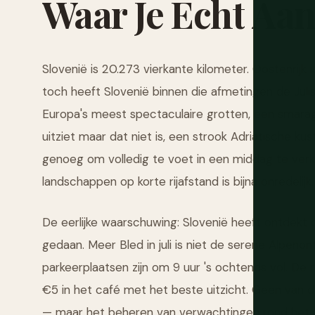
Waar
Je
Echt
Aa
Slovenië is 20.273 vierkante kilometer. Oostenrijk is
toch heeft Slovenië binnen die afmetingen de Jul
Europa's meest spectaculaire grotten, een smaragdg
uitziet maar dat niet is, een strook Adriatische k
genoeg om volledig te voet in een middag te verk
landschappen op korte rijafstand is bijna onredelijk.
De eerlijke waarschuwing: Slovenië heeft ontdekt 
gedaan. Meer Bled in juli is niet de serene Alpen
parkeerplaatsen zijn om 9 uur 's ochtends vol. De 
€5 in het café met het beste uitzicht. Geen van d
— maar het beheren van verwachtingen rond het v