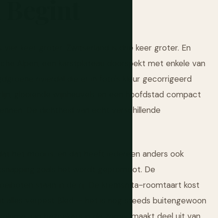
n
Begint
 vier keer groter. Zwitserland is drie keer groter. En
ische Alpen, een karstplateau doorspekt met enkele van
roene rivierdal die er in foto's kleur gecorrigeerd
ustlijn, glooiende wijnheuvels en een hoofdstad compact
ennen. De dichtheid van echt verschillende
dat het mooi is, en dat heeft iedereen anders ook
ontsnapping zoals het wordt gepromoot. De
roeiboten staan in de rij. De kremšnita-roomtaart kost
it alles verpest Bled — het is nog steeds buitengewoon
olume aan bezoekers in de zomer maakt deel uit van