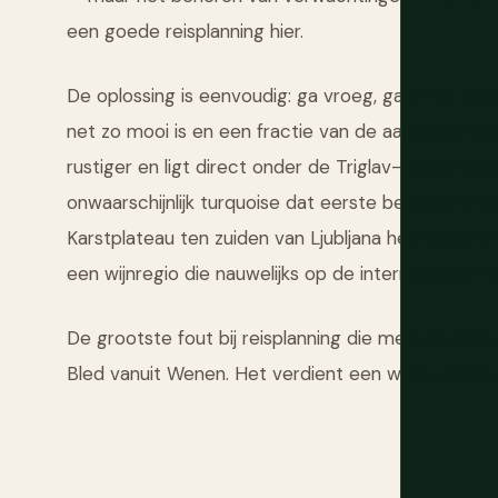
een goede reisplanning hier.
De oplossing is eenvoudig: ga vroeg, ga in het tus
net zo mooi is en een fractie van de aandacht krijg
rustiger en ligt direct onder de Triglav-massief. 
onwaarschijnlijk turquoise dat eerste bezoekers d
Karstplateau ten zuiden van Ljubljana heeft enke
een wijnregio die nauwelijks op de internationale ra
De grootste fout bij reisplanning die mensen make
Bled vanuit Wenen. Het verdient een week, minim