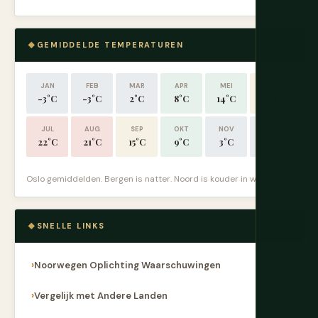
GEMIDDELDE TEMPERATUREN
JAN
FEB
MAR
APR
MEI
JUN
-3°C
-3°C
2°C
8°C
14°C
19°C
JUL
AUG
SEP
OKT
NOV
DEC
22°C
21°C
15°C
9°C
3°C
-1°C
Oslo gemiddelden. Bergen is natter. Noord is kouder in winter.
SNELLE LINKS
Noorwegen Oplichting Waarschuwingen
Vergelijk met Andere Landen