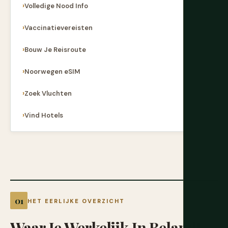
Volledige Nood Info
Vaccinatievereisten
Bouw Je Reisroute
Noorwegen eSIM
Zoek Vluchten
Vind Hotels
HET EERLIJKE OVERZICHT
Waar
Je
Werkelijk
In
Belandt