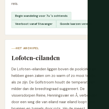
reis.
Begin wandeling voor 7u 's ochtends
Veerboot vanaf Stavanger
Goede laarzen vereist
HET ARCHIPEL
Lofoten-eilanden
De Lofoten-eilanden liggen boven de poolcirkel en
hebben geen zaken om zo warm of zo mooi te zijn
als ze zijn. De Golfstroom houdt de temperaturen
milder dan de breedtegraad suggereert. De
vissersdorpen Reine, Henningsvær en Å, verbonden
door een weg die van eiland naar eiland loopt over
bruggen en tunnels door rots, zijn de meest