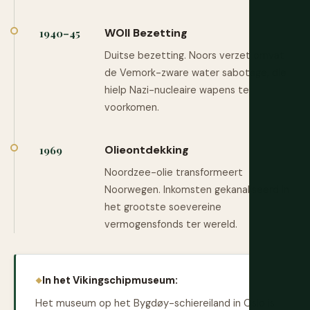
WOII Bezetting
1940–45
Duitse bezetting. Noors verzet omvat
de Vemork-zware water sabotage, die
hielp Nazi-nucleaire wapens te
voorkomen.
Olieontdekking
1969
Noordzee-olie transformeert
Noorwegen. Inkomsten gekanaliseerd in
het grootste soevereine
vermogensfonds ter wereld.
In het Vikingschipmuseum:
Het museum op het Bygdøy-schiereiland in Oslo is