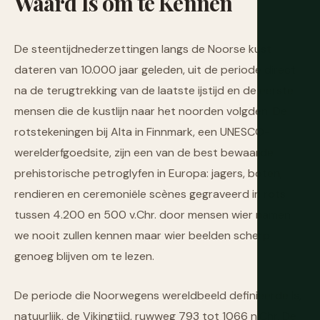
Waard
Is
om
te
Kennen
De steentijdnederzettingen langs de Noorse kust
dateren van 10.000 jaar geleden, uit de periode direct
na de terugtrekking van de laatste ijstijd en de eerste
mensen die de kustlijn naar het noorden volgden. De
rotstekeningen bij Alta in Finnmark, een UNESCO-
werelderfgoedsite, zijn een van de best bewaarde
prehistorische petroglyfen in Europa: jagers, boten,
rendieren en ceremoniële scènes gegraveerd in rots
tussen 4.200 en 500 v.Chr. door mensen wier namen
we nooit zullen kennen maar wier beelden scherp
genoeg blijven om te lezen.
De periode die Noorwegens wereldbeeld definieerde is,
natuurlijk, de Vikingtijd, ruwweg 793 tot 1066 n.Chr. De