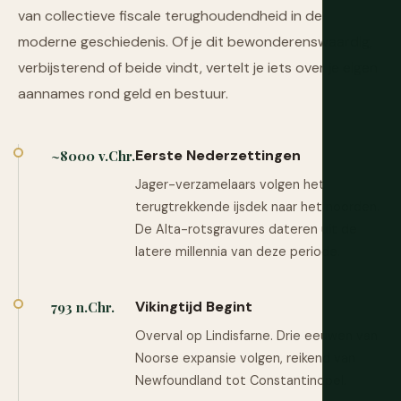
van collectieve fiscale terughoudendheid in de
moderne geschiedenis. Of je dit bewonderenswaardig,
verbijsterend of beide vindt, vertelt je iets over je eigen
aannames rond geld en bestuur.
Eerste Nederzettingen
~8000 v.Chr.
Jager-verzamelaars volgen het
terugtrekkende ijsdek naar het noorden.
De Alta-rotsgravures dateren uit de
latere millennia van deze periode.
Vikingtijd Begint
793 n.Chr.
Overval op Lindisfarne. Drie eeuwen van
Noorse expansie volgen, reikend van
Newfoundland tot Constantinopel.