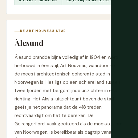
Arctische Kathedraal
Lyngen Alpen ski-toeren
DE ART NOUVEAU STAD
Ålesund
Ålesund brandde bijna volledig af in 1904 en werd
herbouwd in één stijl, Art Nouveau, waardoor het
de meest architectonisch coherente stad in
Noorwegen is. Het ligt op een schiereiland tussen
twee fjorden met bergomlijnde uitzichten in elke
richting. Het Aksla-uitzichtpunt boven de stad
geeft je het panorama dat de 418 treden
rechtvaardigt om het te bereiken. De
Geirangerfjord, vaak geciteerd als de mooiste fjord
van Noorwegen, is bereikbaar als dagtrip vanaf