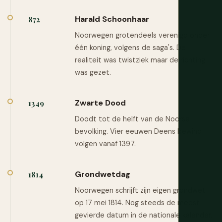
Harald Schoonhaar
872
Noorwegen grotendeels verenigd onder
één koning, volgens de saga's. De
realiteit was twistziek maar de richting
was gezet.
Zwarte Dood
1349
Doodt tot de helft van de Noorse
bevolking. Vier eeuwen Deens bewind
volgen vanaf 1397.
Grondwetdag
1814
Noorwegen schrijft zijn eigen grondwet
op 17 mei 1814. Nog steeds de meest
gevierde datum in de nationale kalender.