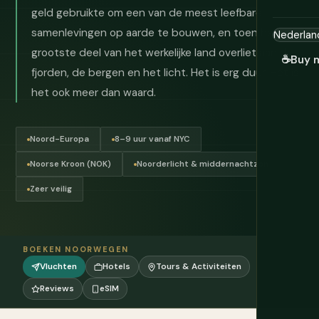
geld gebruikte om een van de meest leefbare
samenlevingen op aarde te bouwen, en toen het
grootste deel van het werkelijke land overliet aan de
☕
Buy 
fjorden, de bergen en het licht. Het is erg duur. Het is
het ook meer dan waard.
Noord-Europa
8–9 uur vanaf NYC
Noorse Kroon (NOK)
Noorderlicht & middernachtzon
Zeer veilig
BOEKEN NOORWEGEN
Vluchten
Hotels
Tours & Activiteiten
Reviews
eSIM