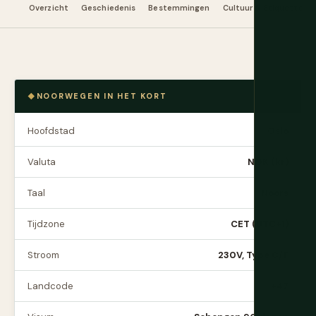
Overzicht
Geschiedenis
Bestemmingen
Cultuur & Etiquette
NOORWEGEN IN HET KORT
Hoofdstad
Oslo
Valuta
NOK (kr)
Taal
Noors
Tijdzone
CET (UTC+1)
Stroom
230V, Type C/F
Landcode
+47