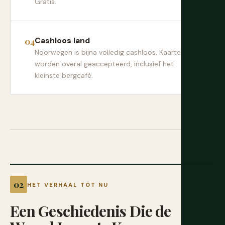
Gratis.
Cashloos land
Noorwegen is bijna volledig cashloos. Kaarten
worden overal geaccepteerd, inclusief het
kleinste bergcafé.
HET VERHAAL TOT NU
Een
Geschiedenis
Die
de