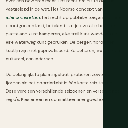
over een bevroren meer. Het recht om dit te doen is
vastgelegd in de wet. Het Noorse concept van
allemannsretten
, het recht op publieke toegang tot alle
onontgonnen land, betekent dat je overal in het open
platteland kunt kamperen, elke trail kunt wandelen en
elke waterweg kunt gebruiken. De bergen, fjorden en
kustlijn zijn niet geprivatiseerd. Ze behoren, wettelijk en
cultureel, aan iedereen.
De belangrijkste planningsfout: proberen zowel de
fjorden als het noorderlicht in één korte reis te zien.
Deze vereisen verschillende seizoenen en verschillende
regio's. Kies er een en committeer je er goed aan.