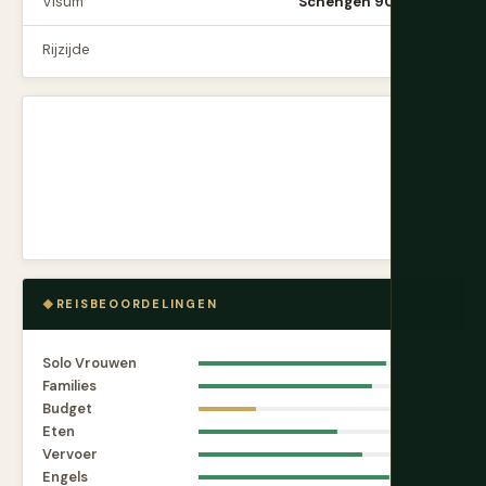
Visum
Schengen 90 dagen
Rijzijde
Rechts
REISBEOORDELINGEN
Solo Vrouwen
9.7
Families
9.0
Budget
3.0
Eten
7.2
Vervoer
8.5
Engels
9.9