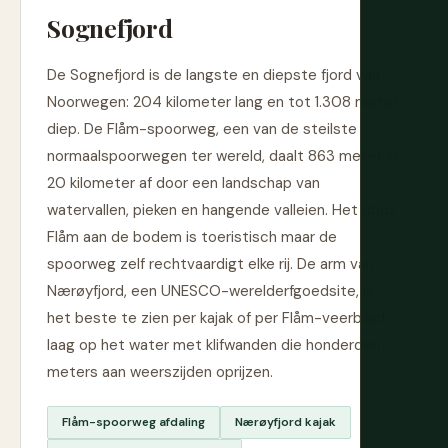
Sognefjord
De Sognefjord is de langste en diepste fjord van
Noorwegen: 204 kilometer lang en tot 1.308 meter
diep. De Flåm-spoorweg, een van de steilste
normaalspoorwegen ter wereld, daalt 863 meter in
20 kilometer af door een landschap van
watervallen, pieken en hangende valleien. Het dorp
Flåm aan de bodem is toeristisch maar de
spoorweg zelf rechtvaardigt elke rij. De arm van
Nærøyfjord, een UNESCO-werelderfgoedsite, is
het beste te zien per kajak of per Flåm-veerboot,
laag op het water met klifwanden die honderden
meters aan weerszijden oprijzen.
Flåm-spoorweg afdaling
Nærøyfjord kajak