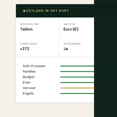
ESTLAND IN HET KORT
HOOFDSTAD
VALUTA
TAAL
Tallinn
Euro (€)
Ests
LANDCODE
SCHENGEN
RIJDE
+372
Ja
Rech
Solo Vrouwen
Families
Budget
Eten
Vervoer
Engels