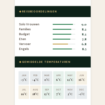
REISBEOORDELINGEN
Solo Vrouwen
9.0
Families
8.2
Budget
8.2
Eten
7.8
Vervoer
6.8
Engels
8.5
GEMIDDELDE TEMPERATUREN
JAN
FEB
MAR
APR
MAY
JUN
-3°C
-4°C
0°C
6°C
12°C
16°C
JUL
AUG
SEP
OCT
NOV
DEC
19°C
18°C
13°C
7°C
2°C
-1°C