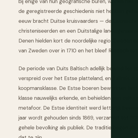
bij enige van hun geografische buren, wonen hier 
de geregistreerde geschiedenis niet hebben gehad,
eeuw bracht Duitse kruisvaarders — de Livonisch
christeniseerden en een Duitstalige landeigenaarsk
Denen hielden kort de noordelijke regio. Zweden 
van Zweden over in 1710 en het bleef Russisch tot 
De periode van Duits Baltisch adellijk bewind liet 
verspreid over het Estse platteland, en Tallinn's
koopmansklasse. De Estse boeren bewerkten land d
klasse nauwelijks erkende, en behielden een cultuu
metafoor. De Estse identiteit werd letterlijk bewaar
jaar wordt gehouden sinds 1869, verzamelt tot 3
gehele bevolking als publiek. De traditie begon al
dat te zijn.