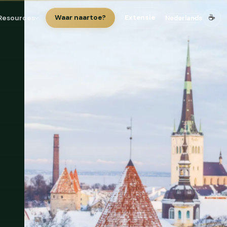
☕
Resources
Waar naartoe?
Extensie