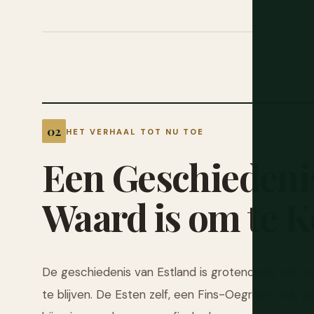
HET VERHAAL TOT NU TOE
Een
Geschiedeni
Waard
is
om
te
K
De geschiedenis van Estland is grotendeels een 
te blijven. De Esten zelf, een Fins-Oegrisch volk d