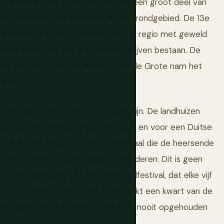
al minstens 5000 jaar. Wat ze voor een groot deel van
 is soevereiniteit over hun eigen grondgebied. De 13e
e Broeders van het Zwaard — die de regio met geweld
lasse vestigden die 700 jaar zou blijven bestaan. De
nam het over in de 17e eeuw. Peter de Grote nam het
1918.
sporen na die nog steeds zichtbaar zijn. De landhuizen
 oude stad zelf, werden gebouwd door en voor een Duitse
at ze niet bezaten, spraken een taal die de heersende
r die overleefde door middel van liederen. Dit is geen
d door koorzang. Het nationale liedfestival, dat elke vijf
0.000 zangers op één podium en trekt een kwart van de
s een daad van culturele verzet en is nooit opgehouden