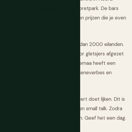
renten is het niet gepolijst tot een pretpark. De bars
ze serveren Estse craftbieren tegen prijzen die je even
den.
elft van het land is bos. Er zijn meer dan 2000 eilanden.
 de hoofdstad, is pijnboombos, door gletsjers afgezet
s in de regio op lijkt. Het eiland Saaremaa heeft een
 een kuuroortcultuur gebouwd rond jeneverbes en
gehaald.
erd op een manier die Finnen extravert doet lijken. Dit is
t directheid en stilte waardeert boven small talk. Zodra
umoristisch en opmerkelijk behulpzaam. Geef het een dag.