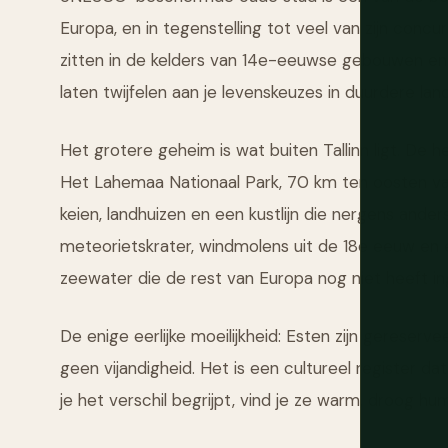
Europa, en in tegenstelling tot veel van zijn concur
zitten in de kelders van 14e-eeuwse gebouwen en 
laten twijfelen aan je levenskeuzes in duurdere lan
Het grotere geheim is wat buiten Tallinn ligt. De h
Het Lahemaa Nationaal Park, 70 km ten oosten van
keien, landhuizen en een kustlijn die nergens ander
meteorietskrater, windmolens uit de 18e eeuw en
zeewater die de rest van Europa nog niet heeft in
De enige eerlijke moeilijkheid: Esten zijn gereserve
geen vijandigheid. Het is een cultureel register da
je het verschil begrijpt, vind je ze warm, droog h