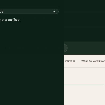
0% bosbedekking
Zeer veilig
me a coffee
urs & Activiteiten
Reviews
eSIM
& Drinken
Wanneer te Gaan
Plannen
Vervoer
Waar te Verblijve