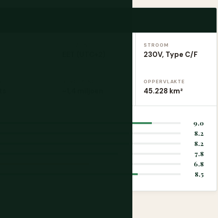
TIJDZONE
STROOM
EET (UTC+2)
230V, Type C/F
N
BEVOLKING
OPPERVLAKTE
ts
~1,4 miljoen
45.228 km²
9.0
8.2
8.2
7.8
6.8
8.5