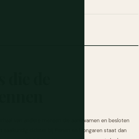
s
die
de
ennen
verhaal van andere mensen die aankwamen en besloten
at taalkundig dichter bij Finnen en Hongaren staat dan