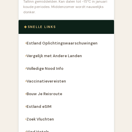
Tallinn gemiddelden. Kan dalen tot -15°C in januari
koude periodes. Middenzomer wordt nauwelijks
donker.
SNELLE LINKS
Estland Oplichtingswaarschuwingen
Vergelijk met Andere Landen
Volledige Nood Info
Vaccinatievereisten
Bouw Je Reisroute
Estland eSIM
Zoek Vluchten
Vind Hotels