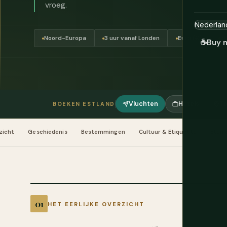
vroeg.
Noord-Europa
3 uur vanaf Londen
Euro (€)
5
☕
Buy 
Vluchten
Hotels
To
BOEKEN ESTLAND
zicht
Geschiedenis
Bestemmingen
Cultuur & Etiquette
Eten 
HET EERLIJKE OVERZICHT