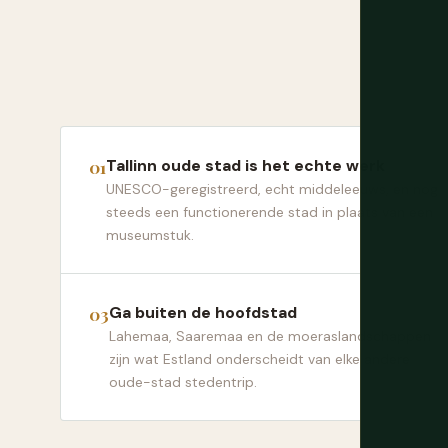
Tallinn oude stad is het echte werk
UNESCO-geregistreerd, echt middeleeuws, en nog
steeds een functionerende stad in plaats van een
museumstuk.
Ga buiten de hoofdstad
Lahemaa, Saaremaa en de moeraslandschappen
zijn wat Estland onderscheidt van elke andere
oude-stad stedentrip.