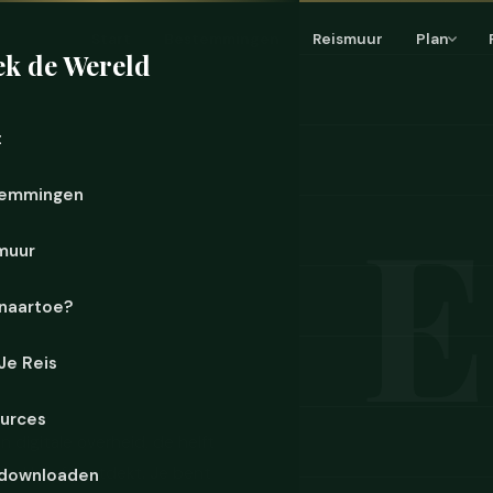
Start
Bestemmingen
Reismuur
Plan
k de Wereld
t
emmingen
muur
naartoe?
 Je Reis
urces
digitale overheid, de helft
mand heeft ontdekt. Je bent
downloaden