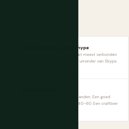
De digitale hoek is geen hype
Gratis openbaar wifi overal. Het meest verbonden
kleine land ter wereld. Ook de uitvinder van Skype.
Echt betaalbaar
Een van de goedkoopste EU-landen. Een goed
diner met wijn voor twee is €40–60. Een craftbier
in de oude stad is €4.