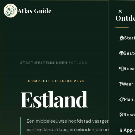
×
Atlas Guide
Ontde
🏠
Star
🌍
Best
START
›
BESTEMMINGEN
›
ESTLAND
📮
Reis
COMPLETE REISGIDS 2026
❓
Waar 
Estland
📋
Plan
🛠️
Reso
Een middeleeuwse hoofdstad vastgemaakt aan een 
van het land in bos, en eilanden die nog bijna nie
📱
App 