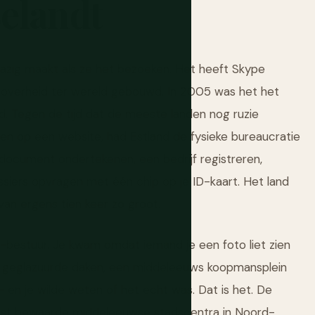
elandt
lazig maakt als ze het bezoeken. Het heeft Skype
le overheid ter wereld gebouwd. In 2005 was het het
eld. Tegen de tijd dat de meeste landen nog ruzie
en op een website, had Estland de fysieke bureaucratie
 document ondertekenen, een bedrijf registreren,
siers opvragen met één chip op je ID-kaart. Het land
an ergens tien keer zo groot.
e-bestuur. Je kwam omdat iemand je een foto liet zien
nje geglazuurde daken, een middeleeuws koopmansplein
— en je wilde weten of het echt was. Dat is het. De
st bewaarde middeleeuwse stadscentra in Noord-