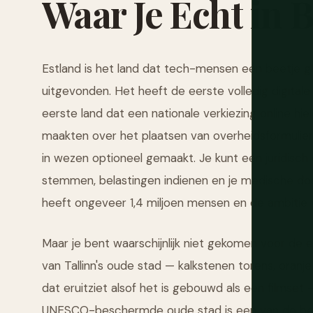
Waar
Je
Echt
in
B
Estland is het land dat tech-mensen een beetje g
uitgevonden. Het heeft de eerste volledig digita
eerste land dat een nationale verkiezing online hi
maakten over het plaatsen van overheidsformulier
in wezen optioneel gemaakt. Je kunt een juridisch
stemmen, belastingen indienen en je medische dos
heeft ongeveer 1,4 miljoen mensen en de ambitie v
Maar je bent waarschijnlijk niet gekomen voor de 
van Tallinn's oude stad — kalkstenen torens, ora
dat eruitziet alsof het is gebouwd als een filmset 
UNESCO-beschermde oude stad is een van de be