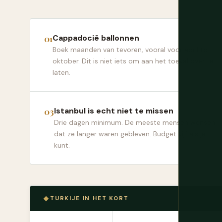
Cappadocië ballonnen
Boek maanden van tevoren, vooral voor april tot
oktober. Dit is niet iets om aan het toeval over te
laten.
Istanbul is echt niet te missen
Drie dagen minimum. De meeste mensen wensen
dat ze langer waren gebleven. Budget vijf als je
kunt.
TURKIJE IN HET KORT