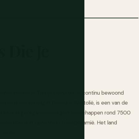
s
Die
Je
an het moderne Turkije uitmaakt, is continu bewoond
ische nederzetting in Centraal-Anatolië, is een van de
n daar in georganiseerde gemeenschappen rond 7500
 zouden noemen opkwam in Mesopotamië. Het land
 aarde.