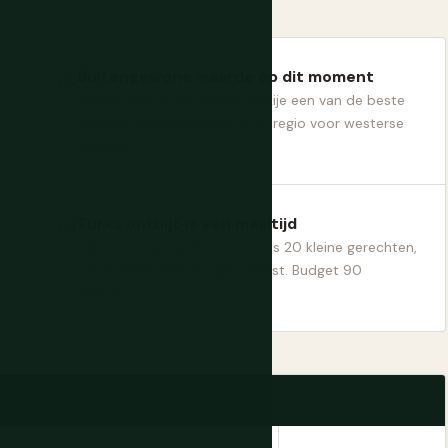
Buitengewone waarde op dit moment
Zwakte van de lira maakt Turkije een van de beste
waarde-bestemmingen in de regio voor westerse
reizigers.
Turks ontbijt is een maaltijd
Kahvaltı in een echte lokanta is 20 kleine gerechten,
onbeperkte thee en geen haast. Budget 90
minuten.