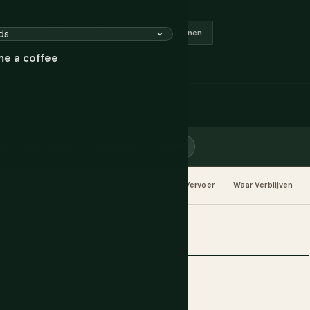
Turkse Lira (TRY)
4 verschillende seizoenen
me a coffee
rs & Activiteiten
Reviews
eSIM
& Drinken
Wanneer Gaan
Planning
Vervoer
Waar Verblijven