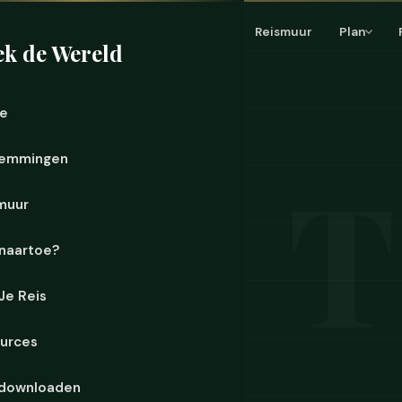
Home
Bestemmingen
Reismuur
Plan
k de Wereld
e
emmingen
muur
naartoe?
 Je Reis
urces
es heeft doorgebracht. Het eten
nus die blijft ophopen.
downloaden