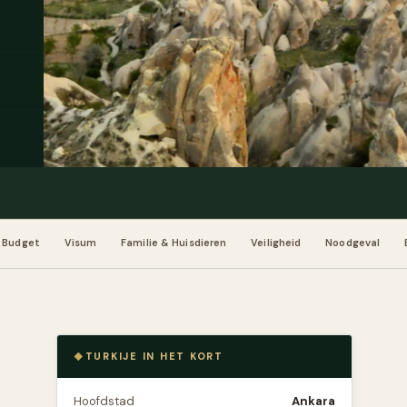
Budget
Visum
Familie & Huisdieren
Veiligheid
Noodgeval
TURKIJE IN HET KORT
Hoofdstad
Ankara