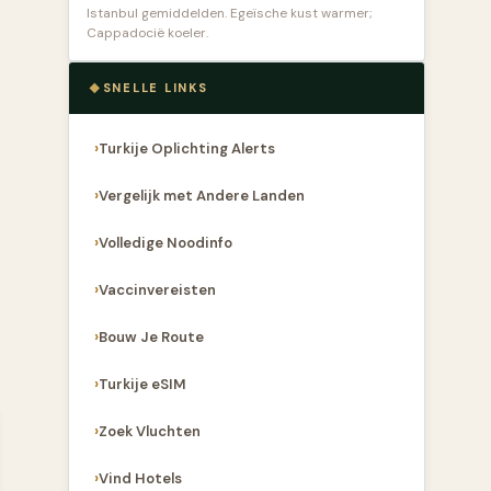
Istanbul gemiddelden. Egeïsche kust warmer;
Cappadocië koeler.
SNELLE LINKS
Turkije Oplichting Alerts
Vergelijk met Andere Landen
Volledige Noodinfo
Vaccinvereisten
Bouw Je Route
Turkije eSIM
Zoek Vluchten
Vind Hotels