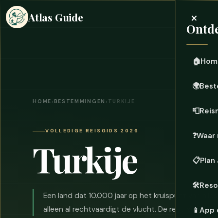
×
Atlas Guide
Ontde
🏠
Hom
🌍
Best
HOME
›
BESTEMMINGEN
›
TURKIJE
📮
Reis
VOLLEDIGE REISGIDS 2026
❓
Waar 
Turkije
📋
Plan
🛠️
Reso
Een land dat 10.000 jaar op het kruispunt van all
alleen al rechtvaardigt de vlucht. De rest is een bo
📱
App 