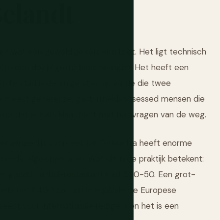
elandt
ren wat een geweldige reis er uitziet. Het ligt technisch
nste een dozijn grote beschavingen. Het heeft een
ootste stad is de enige stad op aarde die twee
de meest genereuze, gastvrijheidsobsessed mensen die
voordat je zelfs klaar bent met het vragen van de weg.
aanzienlijk voordeel. De Turkse lira heeft enorme
in de afgelopen jaren. Wat dit in de praktijk betekent:
cht goed Istanbul-restaurant kost $30-50. Een grot-
iets dat $400 zou zijn in equivalente Europese
est voor internationale reizigers en het is een