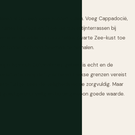
ul alleen al zou een week kunnen vullen. Voeg Cappadocië,
ïnes bij Efeze en Troje, de travertijnterrassen bij
eme en de wilde noordoostelijke Zwarte Zee-kust toe
t zonder zich ooit helemaal te herhalen.
erij in Istanbuls Sultanahmet-gebied is echt en de
idsituatie nabij de Syrische en Iraakse grenzen vereist
est-Turkije. Lees de veiligheidssectie zorgvuldig. Maar
recht goed gerund, veilig en buitengewoon goede waarde.