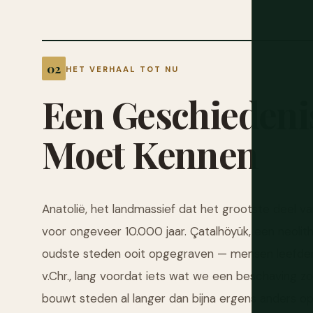
HET VERHAAL TOT NU
Een
Geschiedeni
Moet
Kennen
Anatolië, het landmassief dat het grootste deel v
voor ongeveer 10.000 jaar. Çatalhöyük, een neolith
oudste steden ooit opgegraven — mensen leefde
v.Chr., lang voordat iets wat we een beschaving
bouwt steden al langer dan bijna ergens anders op