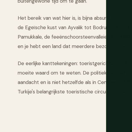
buitengewone tijd om te gaan.
Het bereik van wat hier is, is bijna absurd. Istanb
de Egeïsche kust van Ayvalık tot Bodrum, de oude ru
Pamukkale, de feeënschoorsteenvalleien rond Gör
en je hebt een land dat meerdere bezoeken beloon
De eerlijke kanttekeningen: toeristgerichte oplicht
moeite waard om te weten. De politieke en veilighe
aandacht en is niet hetzelfde als in Centraal- of W
Turkije's belangrijkste toeristische circuit is op