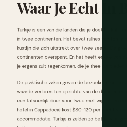
Waar
Je
Echt
In
B
Turkije is een van die landen die je doet herkalibre
in twee continenten. Het bevat ruïnes van ten mi
kustlijn die zich uitstrekt over twee zeeën. De gr
continenten overspant. En het heeft enkele van 
je ergens zult tegenkomen, die je thee aanbieden 
De praktische zaken geven de bezoeker momenteel 
waarde verloren ten opzichte van de dollar en euro 
een fatsoenlijk diner voor twee met wijn in een e
hotel in Cappadocië kost $80-120 per nacht voor 
accommodatie. Turkije is zelden zo betaalbaar gewe