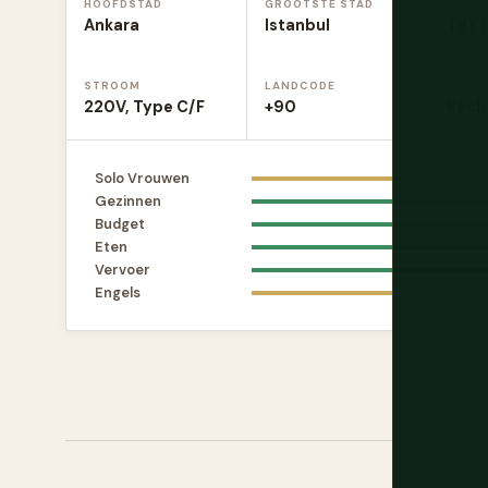
HOOFDSTAD
GROOTSTE STAD
VALUT
Ankara
Istanbul
TRY 
STROOM
LANDCODE
RIJDE
220V, Type C/F
+90
Rech
Solo Vrouwen
Gezinnen
Budget
Eten
Vervoer
Engels