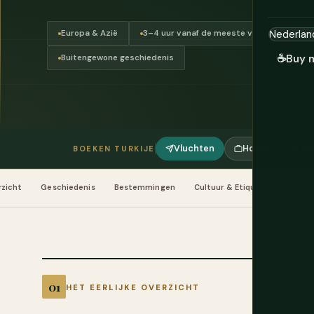
Europa & Azië
3–4 uur vanaf de meeste van Europa
☕
Buy 
Buitengewone geschiedenis
Vluchten
Hotels
Tou
BOEKEN TURKIJE
rzicht
Geschiedenis
Bestemmingen
Cultuur & Etiquette
Eten 
HET EERLIJKE OVERZICHT