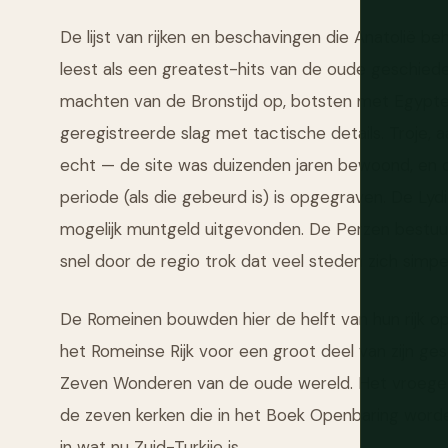
De lijst van rijken en beschavingen die Anatolië 
leest als een greatest-hits van de oude geschied
machten van de Bronstijd op, botsten met Egypte b
geregistreerde slag met tactische details. Troje, 
echt — de site was duizenden jaren bewoond, en 
periode (als die gebeurd is) is opgegraven. De Lydi
mogelijk muntgeld uitgevonden. De Perzen bestuu
snel door de regio trok dat veel steden zich sim
De Romeinen bouwden hier de helft van hun rijk o
het Romeinse Rijk voor een groot deel van zijn g
Zeven Wonderen van de oude wereld. Het vroege c
de zeven kerken die in het Boek Openbaring worden 
in wat nu Zuid-Turkije is.