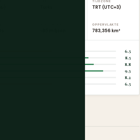
A
TAAL
TIJDZONE
(₺)
Turks
TRT (UTC+3)
N
BEVOLKING
OPPERVLAKTE
ts
~85 miljoen
783,356 km²
6.5
8.5
8.8
9.3
8.2
6.5