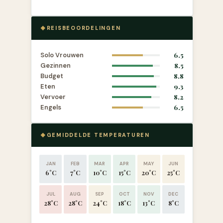
REISBEOORDELINGEN
Solo Vrouwen
6.5
Gezinnen
8.5
Budget
8.8
Eten
9.3
Vervoer
8.2
Engels
6.5
GEMIDDELDE TEMPERATUREN
JAN
FEB
MAR
APR
MAY
JUN
6°C
7°C
10°C
15°C
20°C
25°C
JUL
AUG
SEP
OCT
NOV
DEC
28°C
28°C
24°C
18°C
13°C
8°C