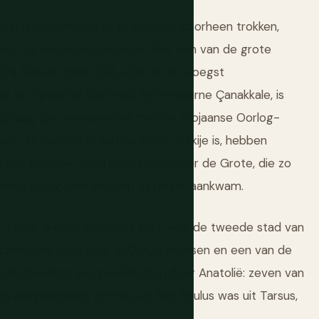
beheersten, vormden of er gewoon doorheen trokken,
enis. De Hettieten bouwden hier een van de grote
ij Kadesh rond 1274 v.Chr. in de vroegst
aan de Egeïsche kust nabij het moderne Çanakkale, is
de laag die overeenkomt met de Trojaanse Oorlog-
ërs, die leefden in wat nu West-Turkije is, hebben
rden Anatolië. Toen kwam Alexander de Grote, die zo
pelweg overgaven voordat zijn leger aankwam.
p. Efeze, aan de Egeïsche kust, was de tweede stad van
eschiedenis, thuis voor 250.000 mensen en een van de
hristendom verspreidde zich door Anatolië: zeven van
aangesproken zijn hier, en Sint Paulus was uit Tarsus,