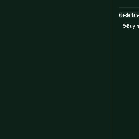
☕
Buy 