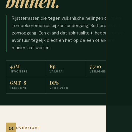
binnen.
Rijstterrassen die tegen vulkanische hellingen oplopen.
Tempelceremonies bij zonsondergang. Surf breaks bij
zonsopgang. Een eiland dat spiritualiteit, hedonisme en
avontuur tegelijk biedt en het op de een of andere
manier laat werken.
4,3M
Rp
7,5/10
INWONERS
VALUTA
VEILIGHEID
GMT+8
DPS
TIJDZONE
VLIEGVELD
OVERZICHT