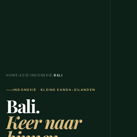
HOME
›
AZIË
›
INDONESIË
›
BALI
INDONESIË · KLEINE SUNDA-EILANDEN
Bali.
Keer naar