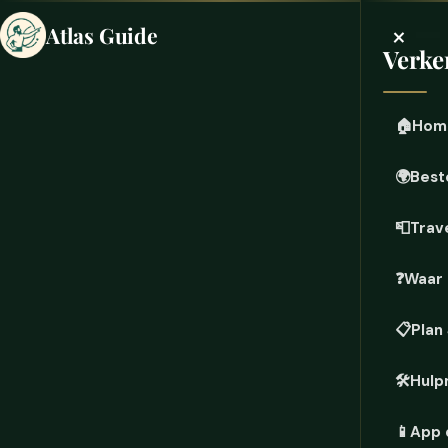
×
Atlas Guide
Verke
🏠
Hom
🌍
Best
📮
Trave
❓
Waar 
📋
Plan
🛠️
Hulp
📱
App 