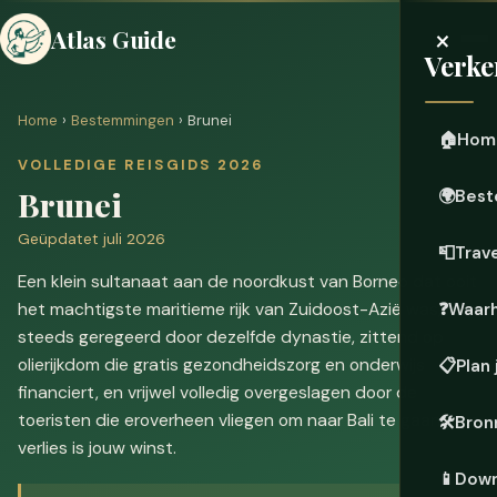
×
Atlas Guide
Verke
Home
›
Bestemmingen
› Brunei
🏠
Hom
VOLLEDIGE REISGIDS 2026
Brunei
🌍
Best
Geüpdatet juli 2026
📮
Trave
Een klein sultanaat aan de noordkust van Borneo dat ooit
het machtigste maritieme rijk van Zuidoost-Azië was, nog
❓
Waar
steeds geregeerd door dezelfde dynastie, zittend op
olierijkdom die gratis gezondheidszorg en onderwijs
📋
Plan 
financiert, en vrijwel volledig overgeslagen door de
toeristen die eroverheen vliegen om naar Bali te gaan. Hun
🛠️
Bron
verlies is jouw winst.
📱
Down