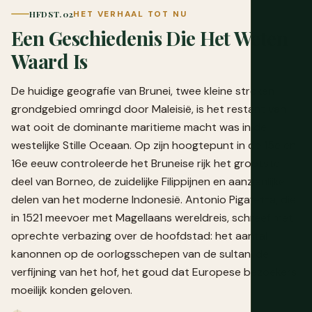
HFDST. 02
HET VERHAAL TOT NU
Een Geschiedenis Die Het Weten
Waard Is
De huidige geografie van Brunei, twee kleine stroken
grondgebied omringd door Maleisië, is het restant van
wat ooit de dominante maritieme macht was in de
westelijke Stille Oceaan. Op zijn hoogtepunt in de 15e en
16e eeuw controleerde het Bruneise rijk het grootste
deel van Borneo, de zuidelijke Filippijnen en aanzienlijke
delen van het moderne Indonesië. Antonio Pigafetta, die
in 1521 meevoer met Magellaans wereldreis, schreef met
oprechte verbazing over de hoofdstad: het aantal
kanonnen op de oorlogsschepen van de sultan, de
verfijning van het hof, het goud dat Europese bezoekers
moeilijk konden geloven.