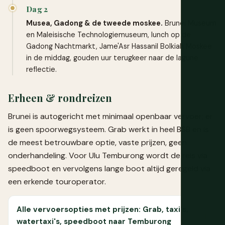
Dag 2
Musea, Gadong & de tweede moskee.
Brunei Museum
en Maleisische Technologiemuseum, lunch op de
Gadong Nachtmarkt, Jame'Asr Hassanil Bolkiah Moskee
in de middag, gouden uur terugkeer naar de lagune
reflectie.
Erheen & rondreizen
Brunei is autogericht met minimaal openbaar vervoer; er
is geen spoorwegsysteem. Grab werkt in heel BSB en is
de meest betrouwbare optie, vaste prijzen, geen
onderhandeling. Voor Ulu Temburong wordt de reis via
speedboot en vervolgens lange boot altijd geregeld via
een erkende touroperator.
Alle vervoersopties met prijzen: Grab, taxi's,
watertaxi's, speedboot naar Temburong