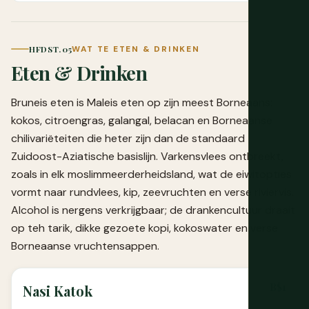
HFDST. 05
WAT TE ETEN & DRINKEN
Eten & Drinken
Bruneis eten is Maleis eten op zijn meest Borneaans:
kokos, citroengras, galangal, belacan en Borneaanse
chilivariëteiten die heter zijn dan de standaard
Zuidoost-Aziatische basislijn. Varkensvlees ontbreekt,
zoals in elk moslimmeerderheidsland, wat de eiwitopties
vormt naar rundvlees, kip, zeevruchten en verse riviervis.
Alcohol is nergens verkrijgbaar; de drankencultuur draait
op teh tarik, dikke gezoete kopi, kokoswater en verse
Borneaanse vruchtensappen.
B$1
Nasi Katok