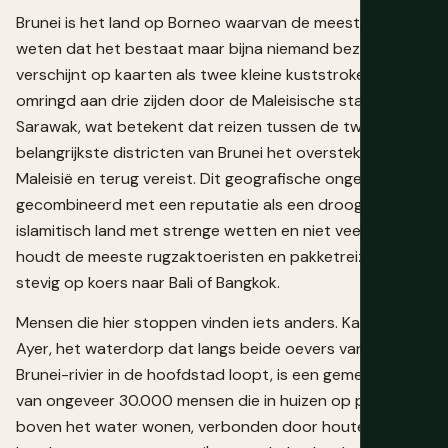
Brunei is het land op Borneo waarvan de meeste mensen
weten dat het bestaat maar bijna niemand bezoekt. Het
verschijnt op kaarten als twee kleine kuststroken
omringd aan drie zijden door de Maleisische staat
Sarawak, wat betekent dat reizen tussen de twee
belangrijkste districten van Brunei het oversteken naar
Maleisië en terug vereist. Dit geografische ongemak,
gecombineerd met een reputatie als een droog
islamitisch land met strenge wetten en niet veel te doen,
houdt de meeste rugzaktoeristen en pakketreizigers
stevig op koers naar Bali of Bangkok.
Mensen die hier stoppen vinden iets anders. Kampong
Ayer, het waterdorp dat langs beide oevers van de
Brunei-rivier in de hoofdstad loopt, is een gemeenschap
van ongeveer 30.000 mensen die in huizen op palen
boven het water wonen, verbonden door houten