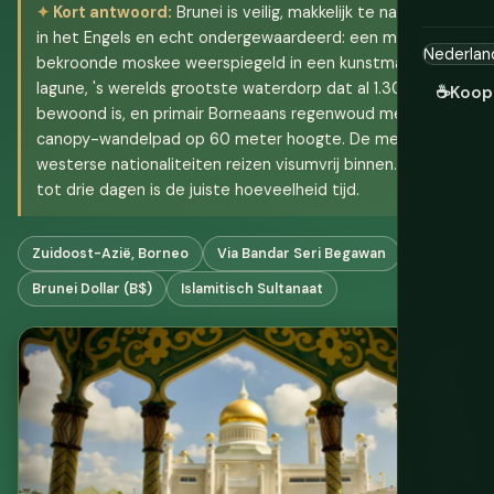
Kort antwoord:
Brunei is veilig, makkelijk te navigeren
in het Engels en echt ondergewaardeerd: een met goud
bekroonde moskee weerspiegeld in een kunstmatige
lagune, 's werelds grootste waterdorp dat al 1.300 jaar
☕
Koop
bewoond is, en primair Borneaans regenwoud met een
canopy-wandelpad op 60 meter hoogte. De meeste
westerse nationaliteiten reizen visumvrij binnen. Twee
tot drie dagen is de juiste hoeveelheid tijd.
Zuidoost-Azië, Borneo
Via Bandar Seri Begawan
Brunei Dollar (B$)
Islamitisch Sultanaat