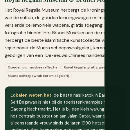
Het Royal Regalia Museum herbergt de kroningsregalia
van de sultan, de gouden kroningswagen en met juwelen
versierde ceremoniële wapens, gratis toegang, geen
fotografie binnen. Het Brunei Museum aan de rivieroever
herbergt de beste islamitische kunstcollectie van de
regio naast de Muara scheepswrakgalerij, keramiek
geborgen van een 10e-eeuws Chinees handelsschip.
Gouden uur moskee reflectie
Royal Regalia, gratis, geen foto's
Muara scheepswrak keramiekgalerij
Lokalen weten het:
de beste nasi katok in Bandar
Seri Begawan is niet bij de toeristenkraampjes van de
Gadong Nachtmarkt. Het is bij een klein warung achter
het centrale busstation aan Jalan Cator, waar een
alleenstaande vrouw sinds de jaren 1990 hetzelfde
verkoopt: rijst, knapperige gebakken kip en sambal,