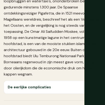
loopbruggen en watertaxi's, ononderbroken bewoond
gedurende minstens 1.300 jaar. De Spaanse
ontdekkingsreiziger Pigafetta, die in 1521 meevoer met
Magellaans wereldreis, beschreef het als een Venetië van
het Oosten, en de vergelijking is nog steeds van
toepassing. De Omar Ali Saifuddien Moskee, voltooid in
1958 op een kunstmatige lagune in het centrum van de
hoofdstad, is een van de mooiste stukken islamitische
architectuur gebouwd in de 20e eeuw. Buiten de
hoofdstad biedt Ulu Temburong Nationaal Park
Borneaans regenwoud in zijn meest gave vorm, bewaard
door olierijkdom die de economische druk om het te
kappen wegnam.
De eerlijke complicaties