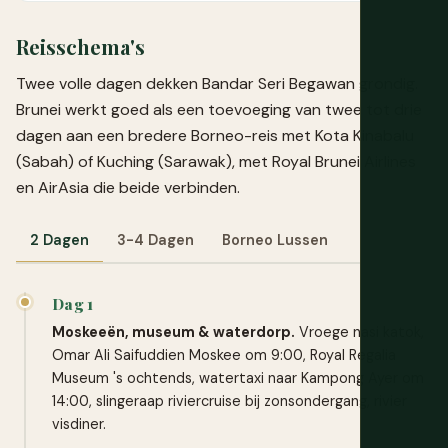
Reisschema's
Twee volle dagen dekken Bandar Seri Begawan grondig.
Brunei werkt goed als een toevoeging van twee tot drie
dagen aan een bredere Borneo-reis met Kota Kinabalu
(Sabah) of Kuching (Sarawak), met Royal Brunei Airlines
en AirAsia die beide verbinden.
2 Dagen
3-4 Dagen
Borneo Lussen
Dag 1
Moskeeën, museum & waterdorp.
Vroege nasi katok,
Omar Ali Saifuddien Moskee om 9:00, Royal Regalia
Museum 's ochtends, watertaxi naar Kampong Ayer om
14:00, slingeraap riviercruise bij zonsondergang, rivier
visdiner.