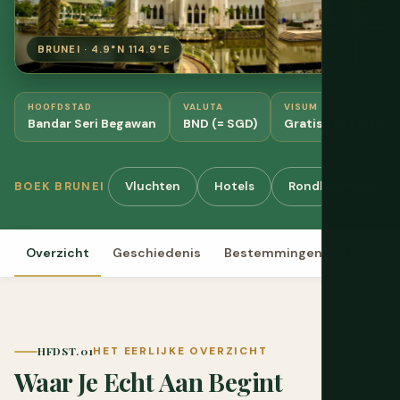
BRUNEI · 4.9°N 114.9°E
HOOFDSTAD
VALUTA
VISUM
Bandar Seri Begawan
BND (= SGD)
Gratis voor meeste
Vluchten
Hotels
Rondleidingen & A
BOEK BRUNEI
Overzicht
Geschiedenis
Bestemmingen
Cultuur
HFDST. 01
HET EERLIJKE OVERZICHT
Waar Je Echt Aan Begint