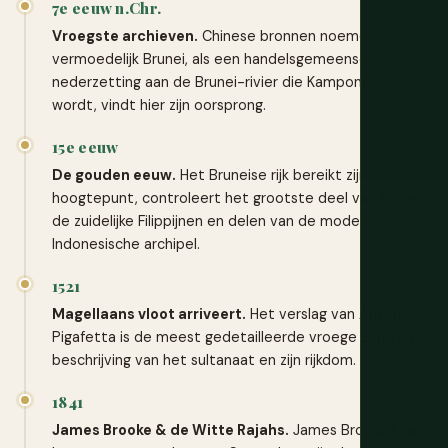
7e eeuw n.Chr.
Vroegste archieven.
Chinese bronnen noemen Po-li,
vermoedelijk Brunei, als een handelsgemeenschap; de
nederzetting aan de Brunei-rivier die Kampong Ayer
wordt, vindt hier zijn oorsprong.
15e eeuw
De gouden eeuw.
Het Bruneise rijk bereikt zijn
hoogtepunt, controleert het grootste deel van Borneo,
de zuidelijke Filippijnen en delen van de moderne
Indonesische archipel.
1521
Magellaans vloot arriveert.
Het verslag van Antonio
Pigafetta is de meest gedetailleerde vroege Europese
beschrijving van het sultanaat en zijn rijkdom.
1841
James Brooke & de Witte Rajahs.
James Brooke krijgt