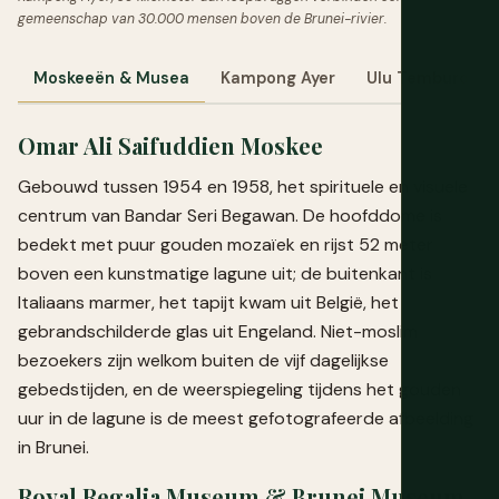
gemeenschap van 30.000 mensen boven de Brunei-rivier.
Moskeeën & Musea
Kampong Ayer
Ulu Temburong
Omar Ali Saifuddien Moskee
Gebouwd tussen 1954 en 1958, het spirituele en visuele
centrum van Bandar Seri Begawan. De hoofddome is
bedekt met puur gouden mozaïek en rijst 52 meter
boven een kunstmatige lagune uit; de buitenkant is
Italiaans marmer, het tapijt kwam uit België, het
gebrandschilderde glas uit Engeland. Niet-moslim
bezoekers zijn welkom buiten de vijf dagelijkse
gebedstijden, en de weerspiegeling tijdens het gouden
uur in de lagune is de meest gefotografeerde afbeelding
in Brunei.
Royal Regalia Museum & Brunei Museum