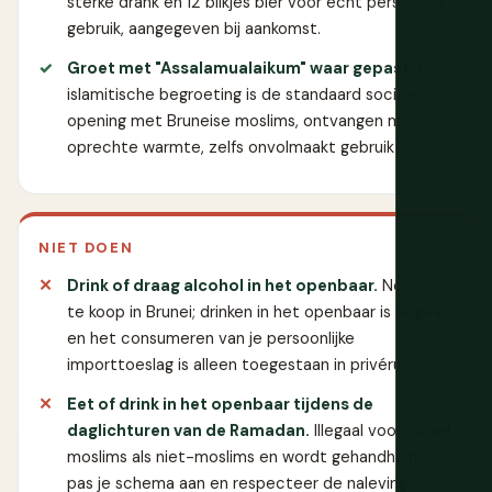
sterke drank en 12 blikjes bier voor echt persoonlijk
gebruik, aangegeven bij aankomst.
Groet met "Assalamualaikum" waar gepast.
De
islamitische begroeting is de standaard sociale
opening met Bruneise moslims, ontvangen met
oprechte warmte, zelfs onvolmaakt gebruikt.
NIET DOEN
Drink of draag alcohol in het openbaar.
Nergens
te koop in Brunei; drinken in het openbaar is illegaal
en het consumeren van je persoonlijke
importtoeslag is alleen toegestaan in privéruimte.
Eet of drink in het openbaar tijdens de
daglichturen van de Ramadan.
Illegaal voor zowel
moslims als niet-moslims en wordt gehandhaafd;
pas je schema aan en respecteer de naleving.