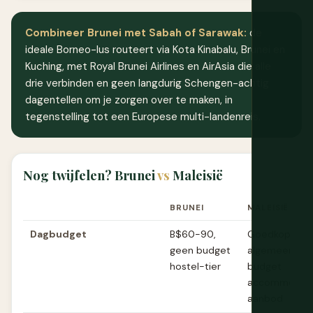
Combineer Brunei met Sabah of Sarawak:
de
ideale Borneo-lus routeert via Kota Kinabalu, Brunei en
Kuching, met Royal Brunei Airlines en AirAsia die alle
drie verbinden en geen langdurig Schengen-achtig
dagentellen om je zorgen over te maken, in
tegenstelling tot een Europese multi-landenreis.
Nog twijfelen? Brunei
vs
Maleisië
BRUNEI
MALEISIË (BO
Dagbudget
B$60-90,
Goedkoper ov
geen budget
algemeen, br
hostel-tier
budget
accommodat
aanbod