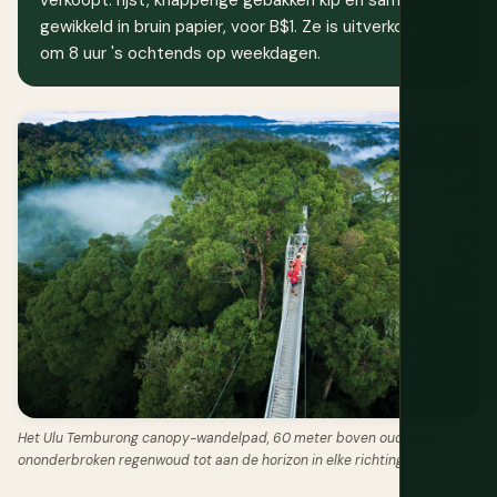
gewikkeld in bruin papier, voor B$1. Ze is uitverkocht
om 8 uur 's ochtends op weekdagen.
Het Ulu Temburong canopy-wandelpad, 60 meter boven oud bos,
ononderbroken regenwoud tot aan de horizon in elke richting.