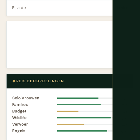
Rijzijde
Links
REIS BEOORDELINGEN
Solo Vrouwen
7.4
Families
7.8
Budget
3.8
Wildlife
9.6
Vervoer
4.8
Engels
9.0