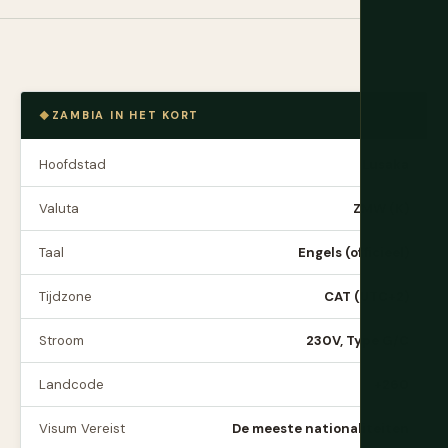
ZAMBIA IN HET KORT
Hoofdstad
Lusaka
Valuta
ZMW (K)
Taal
Engels (officieel)
Tijdzone
CAT (UTC+2)
Stroom
230V, Type G/C
Landcode
+260
Visum Vereist
De meeste nationaliteiten