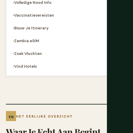
Volledige Nood Info
Vaccinatievereisten
Bouw Je Itinerary
Zambia eSIM
Zoek Vluchten
Vind Hotels
HET EERLIJKE OVERZICHT
Waar
Je
Echt
Aan
Begint