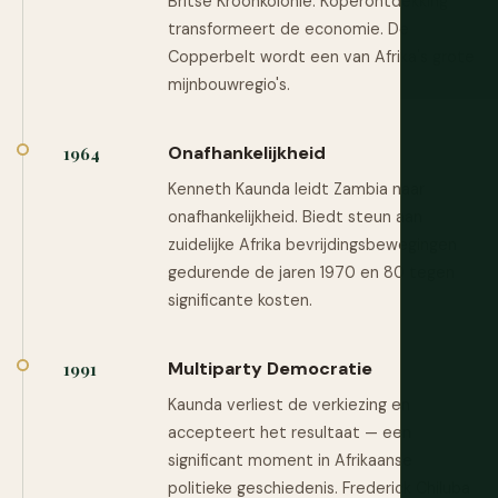
Britse Kroonkolonie. Koperontdekking
transformeert de economie. De
Copperbelt wordt een van Afrika's grote
mijnbouwregio's.
Onafhankelijkheid
1964
Kenneth Kaunda leidt Zambia naar
onafhankelijkheid. Biedt steun aan
zuidelijke Afrika bevrijdingsbewegingen
gedurende de jaren 1970 en 80 tegen
significante kosten.
Multiparty Democratie
1991
Kaunda verliest de verkiezing en
accepteert het resultaat — een
significant moment in Afrikaanse
politieke geschiedenis. Frederick Chiluba