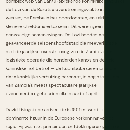
complex web van Bantu-sprekende koninkrijken inclusief
de Lozi van de Barotse overstromingsvlakte in het
westen, de Bemba in het noordoosten, en talrijke
kleinere chiefdoms ertussenin. Dit waren geen
eenvoudige samenlevingen. De Lozi hadden een
geavanceerde seizoenshoofdstad die meeverhuisde
met de jaarlijkse overstroming van de Zambezi, een
logistieke operatie die honderden kano's en de hele
koninklijke hof betrof — de Kuomboka ceremonie die
deze koninklijke verhuizing herenact, is nog steeds een
van Zambia's meest spectaculaire jaarlijkse
evenementen, gehouden elke maart of april.
David Livingstone arriveerde in 1851 en werd de
dominante figuur in de Europese verkenning van de
regio. Hij was niet primair een ontdekkingsreiziger in de