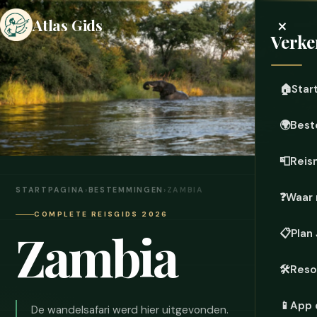
×
Atlas Gids
Verke
🏠
Star
🌍
Best
📮
Reis
STARTPAGINA
›
BESTEMMINGEN
›
ZAMBIA
❓
Waar 
COMPLETE REISGIDS 2026
Zambia
📋
Plan
🛠️
Reso
📱
App 
De wandelsafari werd hier uitgevonden.