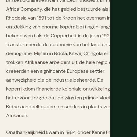
Britse kolonisatie kwam via Cecil Rhodes's British South
Africa Company, die het gebied bestuurde als Northern
Rhodesia van 1891 tot de Kroon het overnam in 1924. De
ontdekking van enorme koperafzettingen langs wat
bekend werd als de Copperbelt in de jaren 1920
transformeerde de economie van het land en zijn
demografie. Mijnen in Ndola, Kitwe, Chingola en Mufulira
trokken Afrikaanse arbeiders uit de hele regio en
creëerden een significante Europese settler
aanwezigheid die de industrie beheerde. De
koperrijkdom financierde koloniale ontwikkeling terwijl
het ervoor zorgde dat de winsten primair vloeiden naar
Britse aandeelhouders en settlers in plaats van naar
Afrikanen.
Onafhankelijkheid kwam in 1964 onder Kenneth Kaunda,