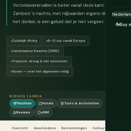
Victoriawatervallen is beter vanaf deze kant. En de
Zambezi 's nachts, met nijlpaarden ergens dichtbij in
het donker, is een geluid dat je niet vergeet.
☕
Buy 
Zuidelijk Afrika
9–12 uur vanaf Europa
Zambiaanse Kwacha (ZMW)
Tropisch, droog & nat seizoenen
Groen — over het algemeen veilig
BOEKEN ZAMBIA
Vluchten
Hotels
Tours & Activiteiten
Reviews
eSIM
Overzicht
Geschiedenis
Bestemmingen
Cultuur & Etiquette