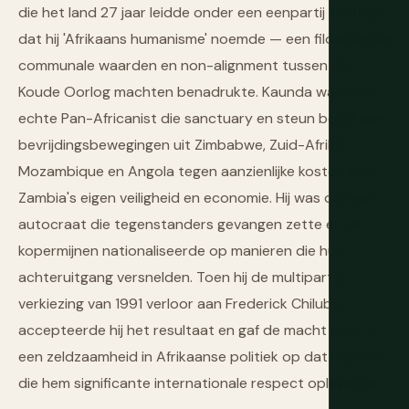
die het land 27 jaar leidde onder een eenpartij systeem
dat hij 'Afrikaans humanisme' noemde — een filosofie die
communale waarden en non-alignment tussen de
Koude Oorlog machten benadrukte. Kaunda was een
echte Pan-Africanist die sanctuary en steun bood aan
bevrijdingsbewegingen uit Zimbabwe, Zuid-Afrika,
Mozambique en Angola tegen aanzienlijke kosten voor
Zambia's eigen veiligheid en economie. Hij was ook een
autocraat die tegenstanders gevangen zette en de
kopermijnen nationaliseerde op manieren die hun
achteruitgang versnelden. Toen hij de multiparty
verkiezing van 1991 verloor aan Frederick Chiluba,
accepteerde hij het resultaat en gaf de macht over —
een zeldzaamheid in Afrikaanse politiek op dat moment
die hem significante internationale respect opleverde.