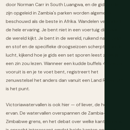
door Norman Carr in South Luangwa, en de gidsen die
zijn opgeleid in Zambia's parken worden algemeen
beschouwd als de beste in Afrika. Wandelen verandert
de hele ervaring. Je bent niet in een voertuig die naar
de wereld kijkt. Je bent in de wereld, ruikend naar mest
en stof en de specifieke droogseizoen scherpte van de
lucht, kijkend hoe je gids een set sporen leest zoals jij
een zin zou lezen. Wanneer een kudde buffels 40 meter
vooruit is en je te voet bent, registreert het
zenuwstelsel het anders dan vanuit een Land Rover. Dit
is het punt.
Victoriawatervallen is ook hier — of liever, de helft
ervan. De watervallen overspannen de Zambia-
Zimbabwe grens, en het debat over welke kant beter is,
is oprecht interessant omdat beide kanten oprecht