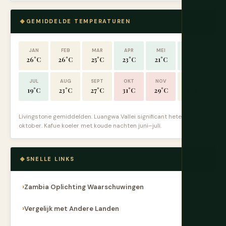
GEMIDDELDE TEMPERATUREN
JAN
FEB
MAR
APR
MEI
JUN
26°C
26°C
25°C
23°C
21°C
19°C
JUL
AUG
SEPT
OKT
NOV
DEC
19°C
23°C
27°C
31°C
29°C
27°C
Livingstone gemiddelden. Luangwa Vallei significant heter in
oktober. Kafue koeler met koude nachten juni–juli.
SNELLE LINKS
Zambia Oplichting Waarschuwingen
Vergelijk met Andere Landen