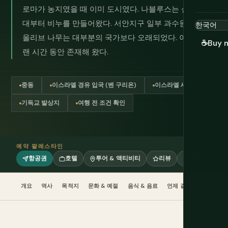
로마가 농지였을 때 이미 도시였다. 나블루스는 십자군 시
대부터 비누를 만들어왔다. 서안지구 일부 과수원에 있는
올리브 나무는 대부분의 국가보다 오래되었다. 이곳은 오
☕
Buy 
랜 시간 동안 존재해 왔다.
중동
이스라엘 경유 입국 (벤 구리온)
이스라엘 세겔 (ILS)
기독교 발상지
여행 전 조건 확인
예약 팔레스타인
항공권
호텔
투어 & 액티비티
리뷰
eSIM
개요
역사
목적지
문화 & 예절
음식 & 음료
언제 갈까
계획
교