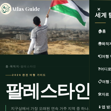
×
Atlas Guide
세계 
🏠
홈
🌍
목적
📮
여행 
홈
›
목적지
›
팔레스타인
❓
어디로
2026 완전 여행 가이드
팔레스타인
📋
여행
🛠️
자료
📱
앱 받
지구상에서 가장 오래된 연속 거주 지역 중 하나. 여리고는