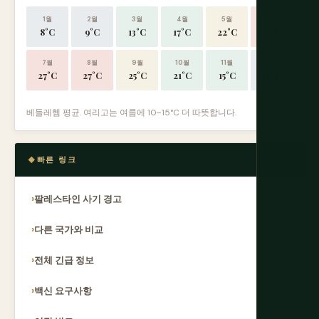
1월
2월
3월
4월
5월
6월
8°C
9°C
13°C
17°C
22°C
25°C
7월
8월
9월
10월
11월
12월
27°C
27°C
25°C
21°C
15°C
10°C
베들레헴 평균. 여리고는 여름에 10–15°C 더 따뜻합니다.
빠른 링크
팔레스타인 사기 경고
다른 국가와 비교
전체 긴급 정보
백신 요구사항