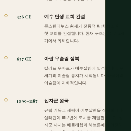
예수 탄생 교회 건설
326 CE
콘스탄티누스 황제가 전통적 탄생 장소 위에
첫 교회를 건설합니다. 현재 구조는 주로 6세
기에서 유래합니다.
아랍 무슬림 정복
637 CE
칼리프 우마르가 예루살렘에 입성합니다. 수
세기의 이슬람 통치가 시작됩니다. 아랍어와
이슬람이 지배적입니다.
십자군 왕국
1099–1187
유럽 기독교 세력이 예루살렘을 점령합니다.
살라딘이 1187년에 도시를 재탈환합니다. 십
자군 시대는 베들레헴과 헤브론에서 여전히