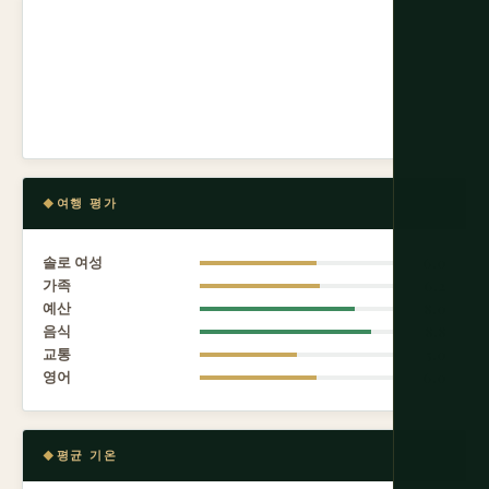
여행 평가
솔로 여성
6.0
가족
6.2
예산
8.0
음식
8.8
교통
5.0
영어
6.0
평균 기온