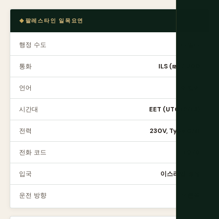
팔레스타인 일목요연
행정 수도
라말라
통화
ILS (₪) / JOD
언어
아랍어
시간대
EET (UTC+2/+3)
전력
230V, Type C/H
전화 코드
+970
입국
이스라엘 경유
운전 방향
오른쪽