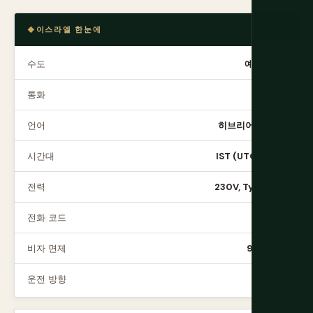
이스라엘 한눈에
수도
예루살렘*
통화
ILS (₪)
언어
히브리어, 아랍어
시간대
IST (UTC+2/+3)
전력
230V, Type H/C
전화 코드
+972
비자 면제
90+ 국적
운전 방향
우측