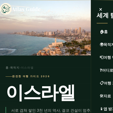
×
Atlas Guide
세계 
🏠
홈
🌍
목적
📮
여행 
홈
›
목적지
›
이스라엘
❓
어디로
완전한 여행 가이드 2026
이스라엘
📋
여행
🛠️
자료
📱
앱 받
서로 겹쳐 쌓인 3천 년의 역사, 결코 건설이 멈추지 않은