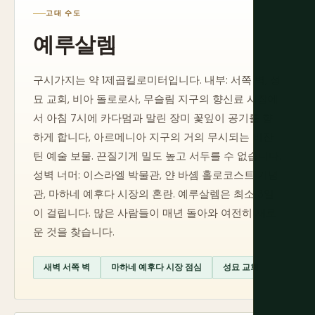
고대 수도
예루살렘
구시가지는 약 1제곱킬로미터입니다. 내부: 서쪽 벽, 성
묘 교회, 비아 돌로로사, 무슬림 지구의 향신료 시장에
서 아침 7시에 카다멈과 말린 장미 꽃잎이 공기를 향
하게 합니다, 아르메니아 지구의 거의 무시되는 비잔
틴 예술 보물. 끈질기게 밀도 높고 서두를 수 없습니다.
성벽 너머: 이스라엘 박물관, 얀 바솀 홀로코스트 기념
관, 마하네 예후다 시장의 혼란. 예루살렘은 최소 3일
이 걸립니다. 많은 사람들이 매년 돌아와 여전히 새로
운 것을 찾습니다.
새벽 서쪽 벽
마하네 예후다 시장 점심
성묘 교회