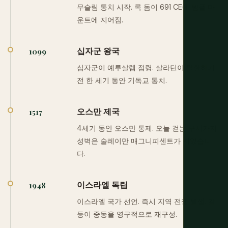
무슬림 통치 시작. 록 돔이 691 CE에 템플 마
운트에 지어짐.
십자군 왕국
1099
십자군이 예루살렘 점령. 살라딘이 탈환하기
전 한 세기 동안 기독교 통치.
오스만 제국
1517
4세기 동안 오스만 통제. 오늘 걷는 구시가지
성벽은 술레이만 매그니피센트가 지었습니
다.
이스라엘 독립
1948
이스라엘 국가 선언. 즉시 지역 전쟁 발생. 갈
등이 중동을 영구적으로 재구성.