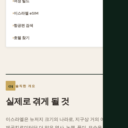
여정 빌드
이스라엘 eSIM
항공편 검색
호텔 찾기
솔직한 개요
실제로
겪게
될
것
이스라엘은 뉴저지 크기의 나라로, 지구상 거의 어디보다
제곱킬로미터당 더 많은 역사, 논쟁, 풍미, 모순을 담고 있