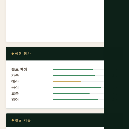
여행 평가
솔로 여성
7.8
가족
8.2
예산
5.5
음식
9.5
교통
7.2
영어
8.8
평균 기온