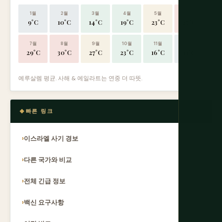
1월
2월
3월
4월
5월
6월
9°C
10°C
14°C
19°C
23°C
27°C
7월
8월
9월
10월
11월
12월
29°C
30°C
27°C
23°C
16°C
11°C
예루살렘 평균. 사해 & 에일라트는 연중 더 따뜻.
빠른 링크
이스라엘 사기 경보
다른 국가와 비교
전체 긴급 정보
백신 요구사항