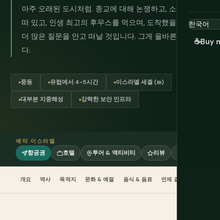
아주 오래된 도시처럼. 종교에 대해 논쟁하고, 소금 호수에
떠 있고, 인생 최고의 후무스를 먹으며, 도착했을 때보다
더 많은 질문을 안고 떠날 것입니다. 그게 올바른 결과입니
☕
Buy 
다.
중동
유럽에서 4–5시간
이스라엘 세겔 (₪)
대부분 지중해성
강력한 보안 인프라
예약 이스라엘
항공권
호텔
투어 & 액티비티
리뷰
eSIM
개요
역사
목적지
문화 & 예절
음식 & 음료
언제 갈까
계획
교