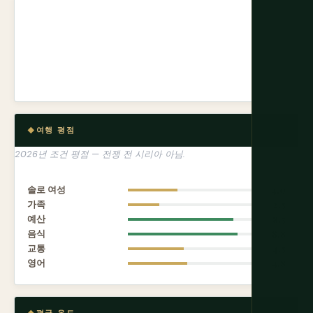
여행 평점
2026년 조건 평점 — 전쟁 전 시리아 아님.
솔로 여성
4.0
가족
2.5
예산
8.5
음식
8.8
교통
4.5
영어
4.8