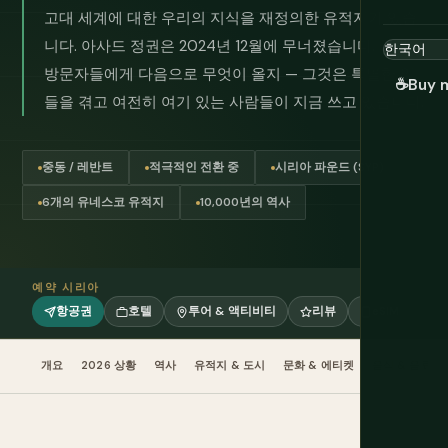
고대 세계에 대한 우리의 지식을 재정의한 유적지가 있습
니다. 아사드 정권은 2024년 12월에 무너졌습니다. 국가와
방문자들에게 다음으로 무엇이 올지 — 그것은 특별한 일
☕
Buy 
들을 겪고 여전히 여기 있는 사람들이 지금 쓰고 있습니다.
중동 / 레반트
적극적인 전환 중
시리아 파운드 (SYP)
6개의 유네스코 유적지
10,000년의 역사
예약 시리아
항공권
호텔
투어 & 액티비티
리뷰
eSIM
개요
2026 상황
역사
유적지 & 도시
문화 & 에티켓
음식 & 음료