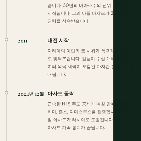
습니다. 30년의 바아스주의 권위주의 통치가
시작됩니다. 그의 아들 바샤르가 2000년에
권력을 상속받습니다.
내전 시작
2011
다라아의 아랍의 봄 시위가 폭력적인 진압으
로 맞닥뜨립니다. 갈등이 수십 개의 세력과
여러 외국 세력이 포함된 다자간 전쟁으로 확
대됩니다.
아사드 몰락
2024년 12월
급속한 HTS 주도 공세가 며칠 만에 알레포,
하마, 홈스, 다마스쿠스를 점령합니다. 바샤르
알 아사드가 러시아로 도망칩니다. 54년의
아사드 가족 통치가 끝납니다.