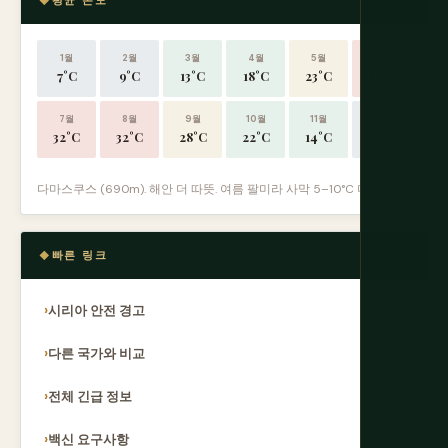
평균 온도
1월
2월
3월
4월
5월
6월
7°C
9°C
13°C
18°C
23°C
28°C
7월
8월
9월
10월
11월
12월
32°C
32°C
28°C
22°C
14°C
8°C
다마스쿠스 (690m). 해안 더 따뜻. 여름 팔미라 사막 5–10°C 더 더움.
빠른 링크
시리아 안전 경고
다른 국가와 비교
전체 긴급 정보
백신 요구사항