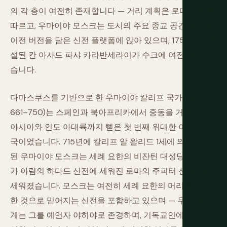
의 각 층이 여전히 존재합니다 — 거리 계획은 로마 격자를
따르고, 우마이야 모스크는 도시의 주요 종교 공간의 모든
이전 버전을 담은 신전 플랫폼에 앉아 있으며, 1752년에 건
설된 칸 아사드 파샤 카라반세라이가 수크에 여전히 서 있
습니다.
다마스쿠스를 기반으로 한 우마이야 칼리프 국가(기원후
661–750)는 스페인과 북아프리카에서 중동을 거쳐 중앙
아시아와 인도 아대륙까지 뻗은 첫 번째 위대한 이슬람 제
국이었습니다. 715년에 칼리프 알 왈리드 1세에 의해 완공
된 우마이야 모스크는 세례 요한의 비잔틴 대성당, 그 자체
가 아람의 하다드 신전에 세워진 로마의 주피터 신전 위에
세워졌습니다. 모스크는 여전히 세례 요한의 머리를 보관
한 것으로 믿어지는 신전을 포함하고 있으며 — 무슬림에
게는 그를 예언자 야히야로 존경하며, 기독교인에게도 신