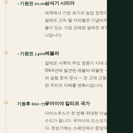
신석기 시리아
~기원전 10,000
세계에서 가장 초기의 농업 정착지 중 하나.
알레포 근처 텔 카라멜은 기념비적 석조 구조
물이 있는 가장 오래된 알려진 유적지 중 하
나입니다.
에블라
~기원전 2400
알레포 서쪽의 주요 청동기 시대 도시 국가.
1964년에 발견된 에블라 태블릿 — 17,000개
의 설형 문자 문서 — 은 고대 근동 문명에 대
한 우리의 이해를 변화시킵니다.
우마이야 칼리프 국가
기원후 661–750
다마스쿠스가 첫 번째 위대한 이슬람 제국의
수도가 됩니다. 우마이야 모스크가 건설됩니
다. 전성기에는 스페인에서 중앙아시아까지