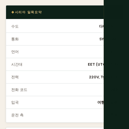
시리아 일목요약
수도
다마스쿠스
통화
SYP + USD
언어
아랍어
시간대
EET (UTC+2/+3)
전력
220V, Type C/L
전화 코드
+963
입국
여행 전 검증
운전 측
오른쪽