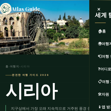
×
Atlas Guide
세계 
🏠
홈
🌍
여행
📮
여행 
홈
›
여행지
›
시리아
❓
어디로
완전한 여행 가이드 2026
시리아
📋
여행
🛠️
자원
📱
앱 받
지구상에서 가장 오래 지속적으로 거주된 풍경 중 하나로,