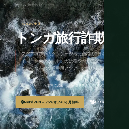
ホーム
›
旅行詐欺
›
トンガ
2026年版
トンガ旅行詐欺
ヌクアロファのタクシーが地元価格の3倍を請求。無許
イマーを乗せる。トンガは穏やかで安全、そして観光
きいくつかの交通手段とツアーの罠がある。
🇹🇴 トンガ
🔒 非常に安全
🔍 低リスク
📌 ヌクアロファ、ババ
🔒
📶
🛡
NordVPN – 75%オフ+3ヶ月無料
Airalo eSIM