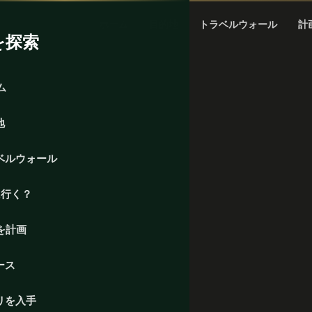
ホーム
目的地
トラベルウォール
計
を探索
ム
地
ベルウォール
に行く？
を計画
ース
リを入手