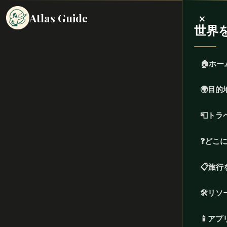
×
Atlas Guide
世界
🏠
ホー
🌍
目的
📮
トラ
❓
どこ
📋
旅行
🛠️
リソ
📱
アプ