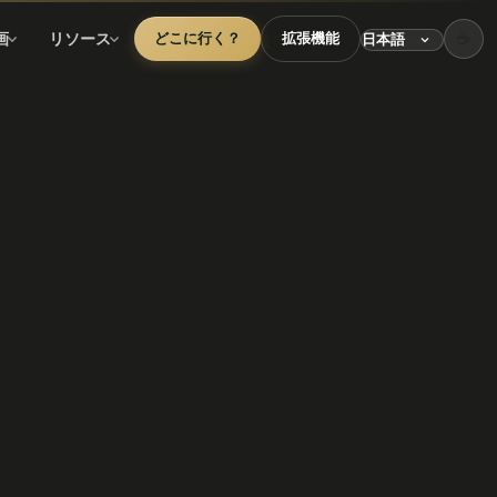
☕
画
リソース
どこに行く？
拡張機能