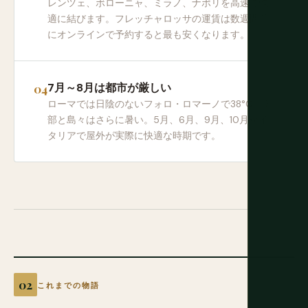
レンツェ、ボローニャ、ミラノ、ナポリを高速で快
適に結びます。フレッチャロッサの運賃は数週間前
にオンラインで予約すると最も安くなります。
7月～8月は都市が厳しい
ローマでは日陰のないフォロ・ロマーノで38°C。南
部と島々はさらに暑い。5月、6月、9月、10月がイ
タリアで屋外が実際に快適な時期です。
これまでの物語