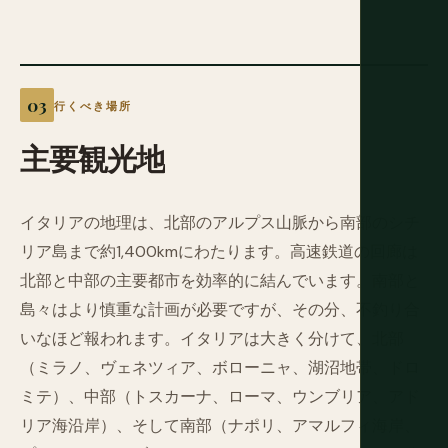
行くべき場所
主要観光地
イタリアの地理は、北部のアルプス山脈から南部のシチ
リア島まで約1,400kmにわたります。高速鉄道の回廊は
北部と中部の主要都市を効率的に結んでいます。南部と
島々はより慎重な計画が必要ですが、その分、不釣り合
いなほど報われます。イタリアは大きく分けて、北部
（ミラノ、ヴェネツィア、ボローニャ、湖沼地帯、ドロ
ミテ）、中部（トスカーナ、ローマ、ウンブリア、アド
リア海沿岸）、そして南部（ナポリ、アマルフィ海岸、