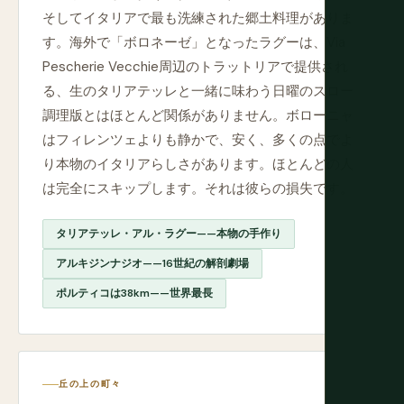
そしてイタリアで最も洗練された郷土料理がありま
す。海外で「ボロネーゼ」となったラグーは、Via
Pescherie Vecchie周辺のトラットリアで提供され
る、生のタリアテッレと一緒に味わう日曜のスロー
調理版とはほとんど関係がありません。ボローニャ
はフィレンツェよりも静かで、安く、多くの点でよ
り本物のイタリアらしさがあります。ほとんどの人
は完全にスキップします。それは彼らの損失です。
タリアテッレ・アル・ラグー——本物の手作り
アルキジンナジオ——16世紀の解剖劇場
ポルティコは38km——世界最長
丘の上の町々