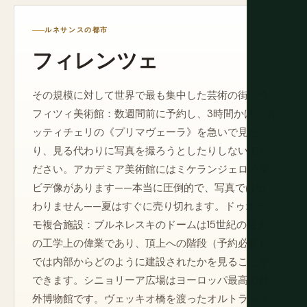
ルネサンスの都市
フィレンツェ
その規模に対して世界で最も集中した芸術の街。ウ
フィツィ美術館：数週間前に予約し、3時間かけ、ボ
ッティチェリの《プリマヴェーラ》を急いで見た
り、見る代わりに写真を撮ろうとしたりしないでく
ださい。アカデミア美術館にはミケランジェロのダ
ビデ像があります——本当に圧倒的で、写真では伝
わりません——夏はすぐに売り切れます。ドゥオー
モ複合施設：ブルネレスキのドームは15世紀の最大
の工学上の偉業であり、頂上への階段（予約必要）
では内部からどのように建設されたかを見ることが
できます。シニョリーア広場はヨーロッパ最高の野
外博物館です。ヴェッキオ橋を渡ったオルトラルノ