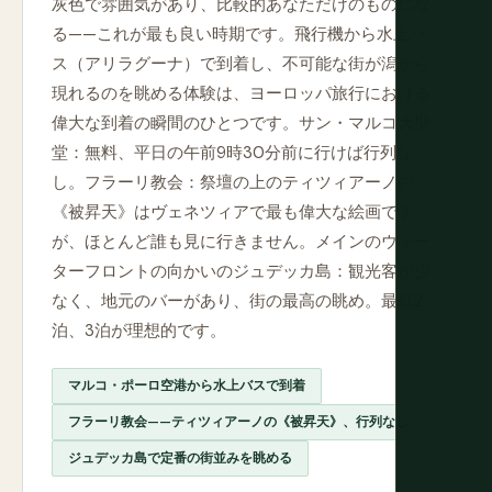
灰色で雰囲気があり、比較的あなただけのものにな
る——これが最も良い時期です。飛行機から水上バ
ス（アリラグーナ）で到着し、不可能な街が潟から
現れるのを眺める体験は、ヨーロッパ旅行における
偉大な到着の瞬間のひとつです。サン・マルコ大聖
堂：無料、平日の午前9時30分前に行けば行列な
し。フラーリ教会：祭壇の上のティツィアーノの
《被昇天》はヴェネツィアで最も偉大な絵画です
が、ほとんど誰も見に行きません。メインのウォー
ターフロントの向かいのジュデッカ島：観光客が少
なく、地元のバーがあり、街の最高の眺め。最低2
泊、3泊が理想的です。
マルコ・ポーロ空港から水上バスで到着
フラーリ教会——ティツィアーノの《被昇天》、行列なし
ジュデッカ島で定番の街並みを眺める