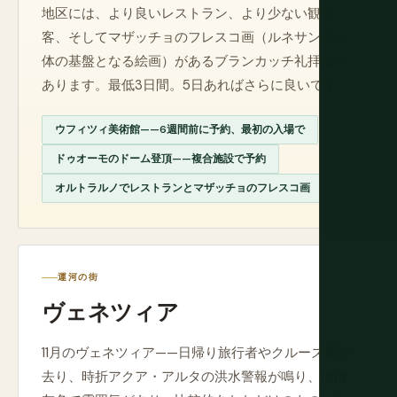
地区には、より良いレストラン、より少ない観光
客、そしてマザッチョのフレスコ画（ルネサンス全
体の基盤となる絵画）があるブランカッチ礼拝堂が
あります。最低3日間。5日あればさらに良いです。
ウフィツィ美術館——6週間前に予約、最初の入場で
ドゥオーモのドーム登頂——複合施設で予約
オルトラルノでレストランとマザッチョのフレスコ画
運河の街
ヴェネツィア
11月のヴェネツィア——日帰り旅行者やクルーズ船が
去り、時折アクア・アルタの洪水警報が鳴り、街は