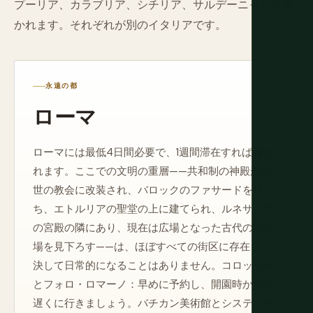
プーリア、カラブリア、シチリア、サルデーニャ）に分
かれます。それぞれが別のイタリアです。
永遠の都
ローマ
ローマには最低4日間必要で、1週間滞在すれば報わ
れます。ここでの文明の重層——共和制の神殿が中
世の教会に改装され、バロックのファサードを持
ち、エトルリアの聖堂の上に建てられ、ルネサンス
の宮殿の隣にあり、現在は広場となった古代の競技
場を見下ろす——は、ほぼすべての街区に存在し、
決して日常的になることはありません。コロッセオ
とフォロ・ロマーノ：早めに予約し、開園時か午後
遅くに行きましょう。バチカン美術館とシスティー