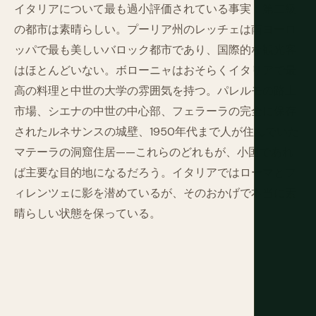
イタリアについて最も過小評価されている事実：第二級
の都市は素晴らしい。プーリア州のレッチェは南ヨーロ
ッパで最も美しいバロック都市であり、国際的な観光客
はほとんどいない。ボローニャはおそらくイタリアで最
高の料理と中世の大学の雰囲気を持つ。パレルモの路上
市場、シエナの中世の中心部、フェラーラの完全に保存
されたルネサンスの城壁、1950年代まで人が住んでいた
マテーラの洞窟住居——これらのどれもが、小国であれ
ば主要な目的地になるだろう。イタリアではローマとフ
ィレンツェに影を潜めているが、そのおかげで本当に素
晴らしい状態を保っている。