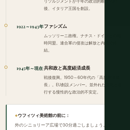
リソルジメントが千年の政治的断片化の
後、イタリア王国を創設。
ファシズム
1922～1943年
ムッソリーニ政権。ナチス・ドイツとの戦
時同盟。連合軍の侵攻は解放と内戦で終
結。
共和政と高度経済成長
1945年～現在
戦後復興。1950～60年代の「高度経済成
長」。EU創設メンバー。並外れた文化と並
行する慢性的な政治的不安定。
ウフィツィ美術館の前に：
外のシニョリーア広場で30分過ごしましょう。オ