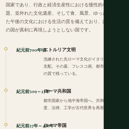
国家であり、行政と経済生産性における慢性的な構造問
題、並外れた文化遺産、そして食、風景、ゆったりとし
た午後の文化における生活の質を備えており、ほとんど
の国が真剣に再現しようとしない国です。
エトルリア文明
紀元前700年頃
洗練された先ローマ文化がイタリア中部を
支配。その墓、フレスコ画、都市は予想外
の質で残っている。
ローマ共和国
紀元前509～27年
都市国家から地中海帝国へ。共和制の制
度、法律、工学が古代世界を再形成。
ローマ帝国
紀元前27年～476年