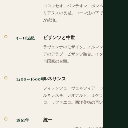
コロッセオ、パンテオン、ポンペイ、ハド
リアヌスの長城。ローマ法の下で7000万人
が統治。
ビザンツと中世
5～11世紀
ラヴェンナのモザイク。ノルマン・シチリ
アのアラブ・ビザンツ融合。イタリアの都
市国家の台頭。
ルネサンス
1400～1600年
フィレンツェ、ヴェネツィア、ローマ。ブ
ルネレスキ、レオナルド、ミケランジェ
ロ、ラファエロ。西洋美術の再定義。
統一
1861年