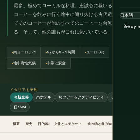
最多。極めてローカルな料理、忠誠心に報いるワイン、
コーヒーを飲みに行く途中に通り抜ける古代遺跡、そし
てそのコーヒーが他のすべてのコーヒーを台無しにす
☕
Buy 
る。そして、他の誰もがこれに気づいている。
南ヨーロッパ
NYから8～9時間
ユーロ (€)
地中海性気候
非常に安全
イタリアを予約
航空券
ホテル
ツアー＆アクティビティ
口コミ
eSIM
概要
歴史
目的地
文化とエチケット
食べ物と飲み物
ベストシーズ