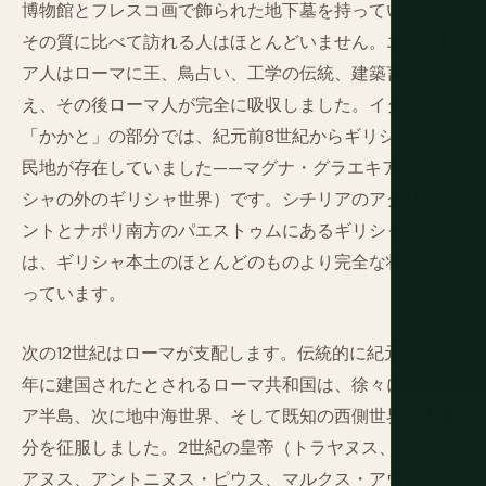
博物館とフレスコ画で飾られた地下墓を持っています。
その質に比べて訪れる人はほとんどいません。エトルリ
ア人はローマに王、鳥占い、工学の伝統、建築言語を与
え、その後ローマ人が完全に吸収しました。イタリアの
「かかと」の部分では、紀元前8世紀からギリシャの植
民地が存在していました——マグナ・グラエキア（ギリ
シャの外のギリシャ世界）です。シチリアのアグリジェ
ントとナポリ南方のパエストゥムにあるギリシャ劇場
は、ギリシャ本土のほとんどのものより完全な状態で残
っています。
次の12世紀はローマが支配します。伝統的に紀元前753
年に建国されたとされるローマ共和国は、徐々にイタリ
ア半島、次に地中海世界、そして既知の西側世界の大部
分を征服しました。2世紀の皇帝（トラヤヌス、ハドリ
アヌス、アントニヌス・ピウス、マルクス・アウレリウ