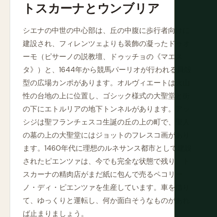
トスカーナとウンブリア
シエナの中世の中心部は、丘の中腹に歩行者向けに
建設され、フィレンツェよりも装飾の凝ったドゥオ
ーモ（ピサーノの説教壇、ドゥッチョの《マエス
タ》）と、1644年から競馬パーリオが行われる貝殻
型の広場カンポがあります。オルヴィエートは火山
性の台地の上に位置し、ゴシック様式の大聖堂と街
の下にエトルリアの地下トンネルがあります。アッ
シジは聖フランチェスコ生誕の丘の上の町で、聖人
の墓の上の大聖堂にはジョットのフレスコ画があり
ます。1460年代に理想のルネサンス都市として建設
されたピエンツァは、今でも完全な状態で残り、ト
スカーナの精肉店がまだ紙に包んで売るペコリー
ノ・ディ・ピエンツァを生産しています。車を借り
て、ゆっくりと運転し、何か面白そうなものがあれ
ば止まりましょう。