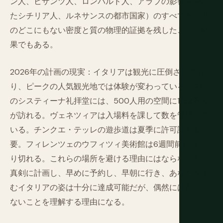
ン人、ビザンツ人、ロンバルド人、アラブの影響を受け
たシチリア人、ルネサンスの都市国家）のすべてが、他
のどこにもない密度と質の物理的証拠を残したことの結
果でもある。
2026年の計画の現実：イタリアは観光に圧倒されてお
り、ピークの人気観光地では体験が変わっている。7月
のシスティーナ礼拝堂には、500人用の空間に1日2万人
が訪れる。ヴェネツィアは入場料を課して数を管理して
いる。チンクエ・テッレの遊歩道は夏季に許可証が必
要。フィレンツェのウフィツィ美術館は6週間前には売
り切れる。これらの場所を避ける理由にはならないが、
真剣に計画し、早めに予約し、早朝に行き、あなたが望
むイタリアの姿は十分に達成可能だが、偶然には起こら
ないことを理解する理由になる。