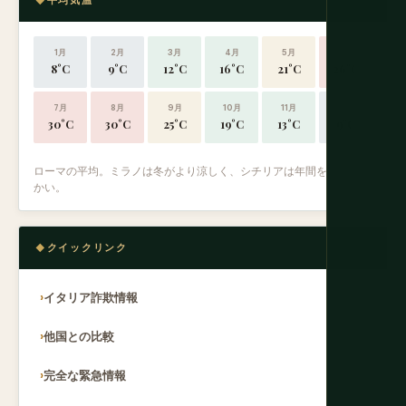
平均気温
1月
2月
3月
4月
5月
6月
8°C
9°C
12°C
16°C
21°C
26°C
7月
8月
9月
10月
11月
12月
30°C
30°C
25°C
19°C
13°C
9°C
ローマの平均。ミラノは冬がより涼しく、シチリアは年間を通じて暖
かい。
クイックリンク
イタリア詐欺情報
他国との比較
完全な緊急情報