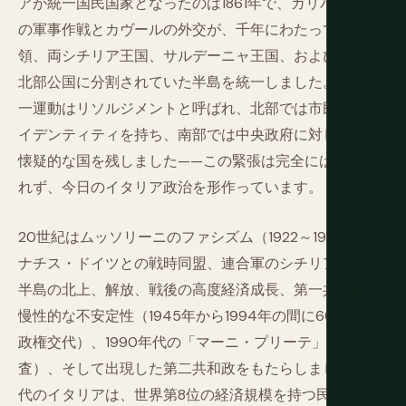
アが統一国民国家となったのは1861年で、ガリバルディ
の軍事作戦とカヴールの外交が、千年にわたって教皇
領、両シチリア王国、サルデーニャ王国、および様々な
北部公国に分割されていた半島を統一しました。この統
一運動はリソルジメントと呼ばれ、北部では市民的なア
イデンティティを持ち、南部では中央政府に対して深く
懐疑的な国を残しました——この緊張は完全には解決さ
れず、今日のイタリア政治を形作っています。
20世紀はムッソリーニのファシズム（1922～1943年）、
ナチス・ドイツとの戦時同盟、連合軍のシチリア上陸と
半島の北上、解放、戦後の高度経済成長、第一共和政の
慢性的な不安定性（1945年から1994年の間に60以上の
政権交代）、1990年代の「マーニ・プリーテ」（汚職捜
査）、そして出現した第二共和政をもたらしました。現
代のイタリアは、世界第8位の経済規模を持つ民主主義