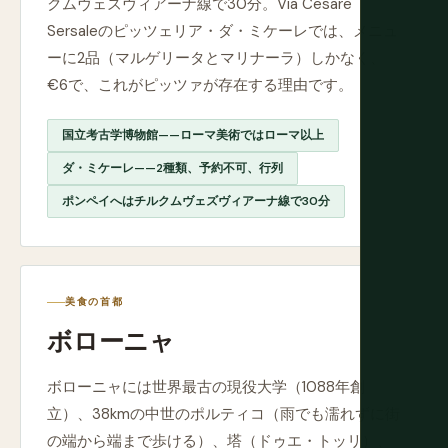
クムヴェズヴィアーナ線で30分。Via Cesare
Sersaleのピッツェリア・ダ・ミケーレでは、メニュ
ーに2品（マルゲリータとマリナーラ）しかなく、
€6で、これがピッツァが存在する理由です。
国立考古学博物館——ローマ美術ではローマ以上
ダ・ミケーレ——2種類、予約不可、行列
ポンペイへはチルクムヴェズヴィアーナ線で30分
美食の首都
ボローニャ
ボローニャには世界最古の現役大学（1088年創
立）、38kmの中世のポルティコ（雨でも濡れずに街
の端から端まで歩ける）、塔（ドゥエ・トッリ）、