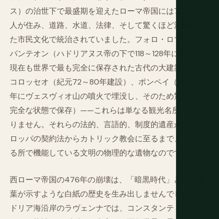
ス）の治世下で最盛期を迎えたローマ帝国には7000万
人が住み、道路、水道、法律、そして驚くほど洗練され
た市民文化で統治されていました。フォロ・ロマーノ、
パンテオン（ハドリアヌス帝の下で118～128年に建設、
現在も世界で最も完全に保存された古代の大建築物）、
コロッセオ（紀元72～80年建設）、ポンペイ（紀元79
年にヴェスヴィオ山の噴火で埋没し、そのため驚くほど
完全な状態で保存）——これらは単なる観光名所ではあ
りません。それらの法的、言語的、制度的遺産が、ヨー
ロッパの契約法からカトリック教会に至るまで、今も至
る所で機能している文明の物理的な遺物なのです。
西ローマ帝国の476年の崩壊は、「暗黒時代」という言
葉が示すような白紙の歴史を生み出しませんでした。ア
ドリア海沿岸のラヴェンナでは、コンスタンティノープ