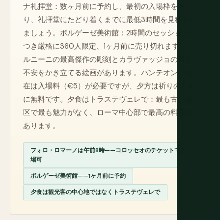
ナ礼拝堂：数ヶ月前に予約し、最初の入場枠を取
り、礼拝堂にたどり着くまでに最低3時間を見積もり
ましょう。ボルゲーゼ美術館：2時間のセッションに
つき厳格に360人限定、1ヶ月前に売り切れます。ベ
ルニーニの最高傑作の彫刻とカラヴァッジョの最も
不安をかき立てる絵画があります。パンテオン：現
在は入場料（€5）が必要ですが、夕方は祈りのため
に無料です。夕食はトラステヴェレで：最も古い地
区で最も魅力がなく、ローマ中心部で最高の料理が
あります。
フォロ・ロマーノは午前8時——コロッセオのチケットで入
場可
ボルゲーゼ美術館——1ヶ月前に予約
夕食は観光客の中心地ではなくトラステヴェレで