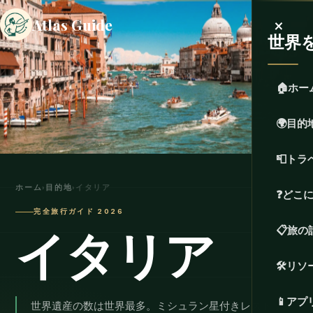
×
Atlas Guide
世界
🏠
ホー
🌍
目的
📮
トラ
ホーム
›
目的地
›
イタリア
❓
どこ
完全旅行ガイド 2026
イタリア
📋
旅の
🛠️
リソ
📱
アプ
世界遺産の数は世界最多。ミシュラン星付きレストラン