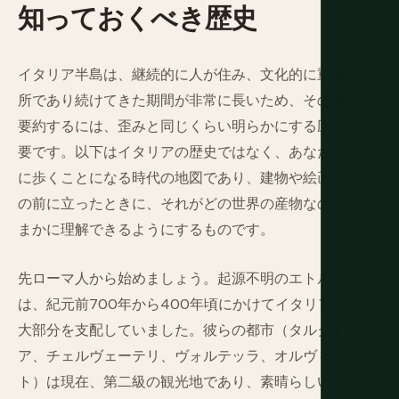
知っておくべき歴史
イタリア半島は、継続的に人が住み、文化的に重要な場
所であり続けてきた期間が非常に長いため、その歴史を
要約するには、歪みと同じくらい明らかにする圧縮が必
要です。以下はイタリアの歴史ではなく、あなたが実際
に歩くことになる時代の地図であり、建物や絵画、遺跡
の前に立ったときに、それがどの世界の産物なのかを大
まかに理解できるようにするものです。
先ローマ人から始めましょう。起源不明のエトルリア人
は、紀元前700年から400年頃にかけてイタリア中部の
大部分を支配していました。彼らの都市（タルクイーニ
ア、チェルヴェーテリ、ヴォルテッラ、オルヴィエー
ト）は現在、第二級の観光地であり、素晴らしい考古学