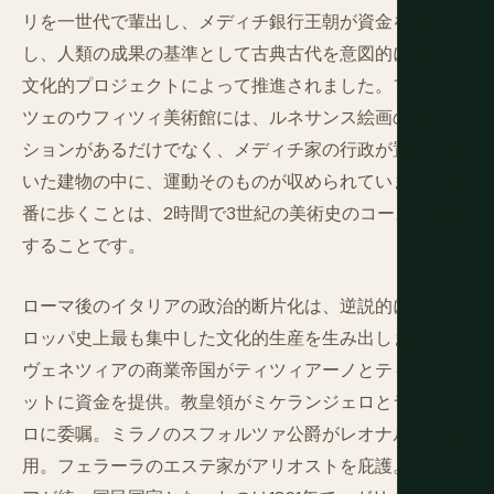
リを一世代で輩出し、メディチ銀行王朝が資金を提供
し、人類の成果の基準として古典古代を意図的に見直す
文化的プロジェクトによって推進されました。フィレン
ツェのウフィツィ美術館には、ルネサンス絵画のコレク
ションがあるだけでなく、メディチ家の行政が置かれて
いた建物の中に、運動そのものが収められています。順
番に歩くことは、2時間で3世紀の美術史のコースを受講
することです。
ローマ後のイタリアの政治的断片化は、逆説的に、ヨー
ロッパ史上最も集中した文化的生産を生み出しました。
ヴェネツィアの商業帝国がティツィアーノとティントレ
ットに資金を提供。教皇領がミケランジェロとラファエ
ロに委嘱。ミラノのスフォルツァ公爵がレオナルドを雇
用。フェラーラのエステ家がアリオストを庇護。イタリ