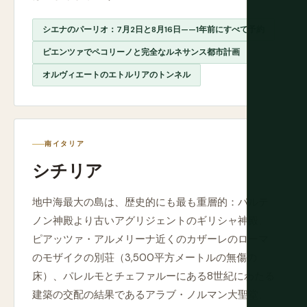
シエナのパーリオ：7月2日と8月16日——1年前にすべて予約
ピエンツァでペコリーノと完全なルネサンス都市計画
オルヴィエートのエトルリアのトンネル
南イタリア
シチリア
地中海最大の島は、歴史的にも最も重層的：パルテ
ノン神殿より古いアグリジェントのギリシャ神殿、
ピアッツァ・アルメリーナ近くのカザーレのローマ
のモザイクの別荘（3,500平方メートルの無傷の
床）、パレルモとチェファルーにある8世紀にわたる
建築の交配の結果であるアラブ・ノルマン大聖堂、