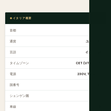
イタリア概要
首都
ローマ
通貨
ユーロ (€)
言語
イタリア語
タイムゾーン
CET (UTC+1/+2)
電源
230V, Type F/L
国番号
+39
シェンゲン圏
はい
車線
右側