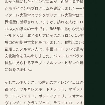
ルから統治したビザンツ皇帝が、西側世界で最も卓越し
たモザイク芸術プログラムを建設しました——サン・ヴ
ィターレ大聖堂とサンタポリナーレ大聖堂はユネスコ世
界遺産に登録されていますが、訪れる人はコロッセオに
並ぶ人のほんの一部です。568年に北から侵入したロン
バルド人は、北イタリアにその名（ロンバルディア）と
独自の初期中世文化を与えました。11世紀にシチリアを
征服したノルマン人は、中世ヨーロッパで最も驚くべき
文化融合を生み出しました。パレルモのパラティーナ礼
拝堂に見られるアラブ・ノルマン・ビザンツ建築は、他
に類を見ません。
そしてルネサンス。15世紀のフィレンツェは約5万人の
都市で、ブルネレスキ、ドナテッロ、マザッチョ、フ
ラ・アンジェリコ、ボッティチェリ、レオナルド・ダ・
ヴィンチ、ミケランジェロ、ラファエロ、マキアヴェッ