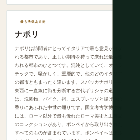
最も活気ある街
ナポリ
ナポリは訪問者にとってイタリアで最も意見が分か
れる都市であり、正しい期待を持って来れば最も報
われる都市のひとつです。混沌としていて、オペラ
チックで、騒がしく、重層的で、他のどのイタリア
の都市ともまったく違います。スパッカナポリ——
東西に一直線に街を分断する古代ギリシャの道——
は、洗濯物、バイク、祠、エスプレッソと揚げ物の
香りにあふれた中世の通りです。国立考古学博物館
には、ローマ以外で最も優れたローマ美術と工芸品
のコレクションがあり、ポンペイから取り出された
すべてのものが含まれています。ポンペイへはチル