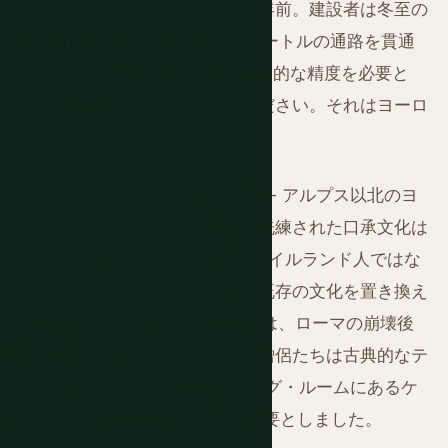
の5世紀前、ストーンヘンジの1000年前。建設者は冬至の
21日の周辺の5朝に、光の柱が19メートルの通路を貫通
りません。それは天文学的知識と工学的な精度を必要と
ほどです。可能ならそこに行ってください。それはヨーロ
し、それとともにアイルランド語 — アルプス以北のヨ
ブレホン法システム、そして高度に洗練された口承文化は
パトリックが到着したとき（彼はアイルランド人ではな
として戻りました）、キリスト教は既存の文化を置き換え
から9世紀のアイルランドの修道院は、ローマの崩壊後
も重要な学習の中心となりました。僧侶たちは古典的なテ
ました — ダブリン三一学院のロング・ルームにあるケ
装飾は20年以上の献身的な作業を必要としました。