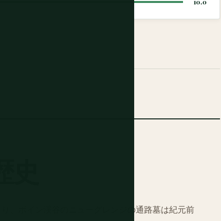
10.0
歴史
まり、ボイン渓谷のニューグレンジの通路墓は紀元前