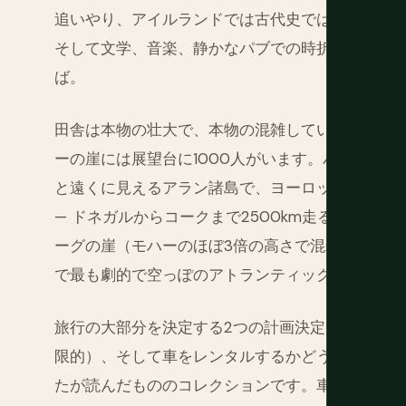
追いやり、アイルランドでは古代史ではありませ
そして文学、音楽、静かなパブでの時折の会話で
ば。
田舎は本物の壮大で、本物の混雑していないもので
ーの崖には展望台に1000人がいます。バスが到
と遠くに見えるアラン諸島で、ヨーロッパの偉大
— ドネガルからコークまで2500km走る指定され
ーグの崖（モハーのほぼ3倍の高さで混雑の数分の
で最も劇的で空っぽのアトランティック風景の一
旅行の大部分を決定する2つの計画決定：ダブリン
限的）、そして車をレンタルするかどうか（シャ
たが読んだもののコレクションです。車があれば