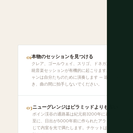
本物のセッションを見つける
クレア、ゴールウェイ、スリゴ、ドネガルのパブで伝
統音楽セッションが有機的に起こります。ミュージシ
ャンは自分たちのために演奏します — 近くに座って聞
き、曲の間に拍手しないでください。
ニューグレンジはピラミッドよりも古い
ボイン渓谷の通路墓は紀元前3200年に遡ります。冬
至に、日出が5000年前に作られたアライメントを通
じて内室を光で満たします。チケットは1年前に売り