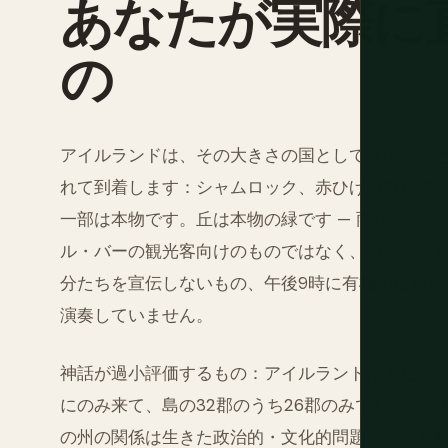
あなたが実際に
の
アイルランドは、その大きさの国としてはほとん
れて到着します：シャムロック、赤ひげの男がス
一部は本物です。丘は本物の緑です — 雨が十分に
ル・バーの観光客向けのものではなく、パイントが
分たちを宣伝しないもの、午後9時に有機的に始ま
演奏していません。
神話が過小評価するもの：アイルランドはまだその
にのみ来て、島の32郡のうち26郡のみでした。残り
の州の関係は生きた政治的・文化的問題です。184