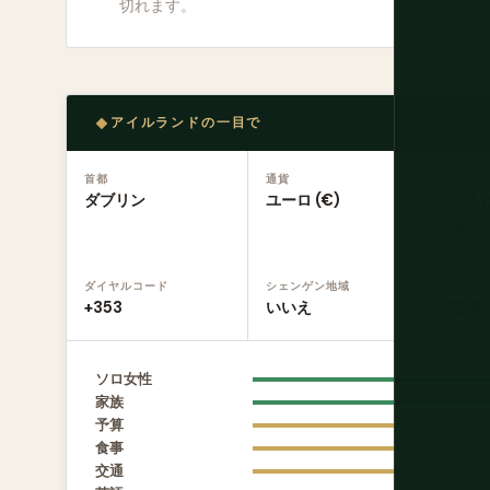
切れます。
アイルランドの一目で
首都
通貨
言語
ダブリン
ユーロ (€)
英語
語
ダイヤルコード
シェンゲン地域
運転
+353
いいえ
左側
ソロ女性
家族
予算
食事
交通