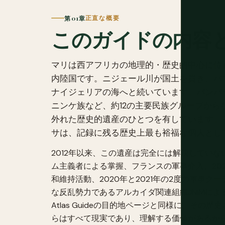
第 01章
正直な概要
このガイドの内容
マリは西アフリカの地理的・歴史的中心に位置
内陸国です。ニジェール川が国土を貫き、バ
ナイジェリアの海へと続いています。バンバ
ニンケ族など、約12の主要民族グループからな
外れた歴史的遺産のひとつを有しています。
サは、記録に残る歴史上最も裕福な個人とし
2012年以来、この遺産は完全には解決してい
ム主義者による掌握、フランスの軍事介入、202
和維持活動、2020年と2021年の2度の軍事ク
な反乱勢力であるアルカイダ関連組織JNIMに
Atlas Guideの目的地ページと同様に、そ
らはすべて現実であり、理解する価値があるか