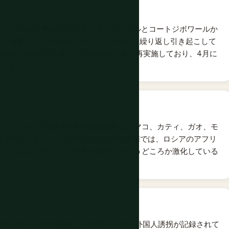
撃し、マリの輸入燃料の約95%を運ぶセネガルとコートジボワールか
き、首都でディーゼルとガソリンの不足を繰り返し引き起こして
組織は2026年を通じて封鎖を繰り返し再実施しており、4月に
張しました。
動しており、2026年4月の協調攻撃はバマコ、カティ、ガオ、モ
6年7月のアネフィス近郊での待ち伏せ攻撃では、ロシアのアフリ
マリ人兵士が死亡し、紛争が解決に向かうどころか激化している
族の村への陸路移動は、検問所、IED、外国人誘拐が記録されて