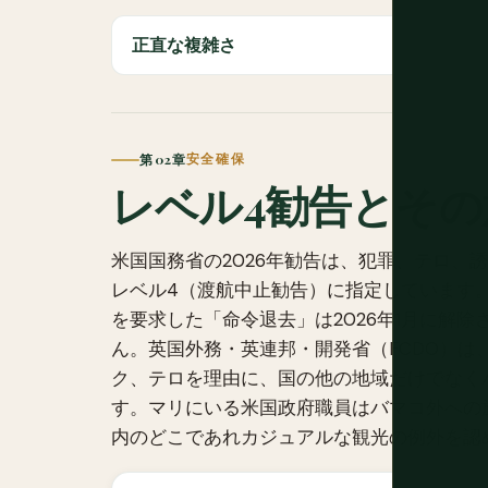
正直な複雑さ
第 02章
安全確保
レベル4勧告とその
米国国務省の2026年勧告は、犯罪、テロ、
レベル4（渡航中止勧告）に指定しています
を要求した「命令退去」は2026年1月に解
ん。英国外務・英連邦・開発省（FCDO）は、
ク、テロを理由に、国の他の地域だけでなく
す。マリにいる米国政府職員はバマコ外への
内のどこであれカジュアルな観光の例外を認