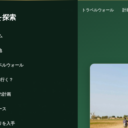
ホーム
目的地
トラベルウォール
計
を探索
ム
地
ベルウォール
へ行く？
ル川によって分断された内陸国マリ
012年以降は世界で最も解決が難し
の計画
ンブクトゥの写本とジェンネの日干
わたって驚異の代名詞にしてきまし
ース
の地域で最も活発なアルカイダ関連
eが訪問を推奨できない国となっています。
リを入手