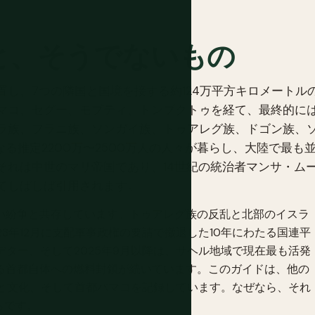
と、そうでないもの
し、7つの隣国と国境を接する約124万平方キロメートル
マコ、セグー、モプティ、トンブクトゥを経て、最終的に
ラ族、フラニ族、ソンガイ族、トゥアレグ族、ドゴン族、
る推定2200万〜2500万人の人々が暮らし、大陸で最も
それは中世のマリ帝国であり、14世紀の統治者マンサ・ム
てしばしば引用されます。
ない紛争と共存しています。トゥアレグ族の反乱と北部のイスラ
3年12月に支配軍事政権の要請で撤退した10年にわたる国連平
ーデター、そして2025年9月以降は、サヘル地域で現在最も活発
よる首都自体への燃料封鎖が続いています。このガイドは、他の
の歴史と文化、そして首都バマコを記録しています。なぜなら、それ
らです。