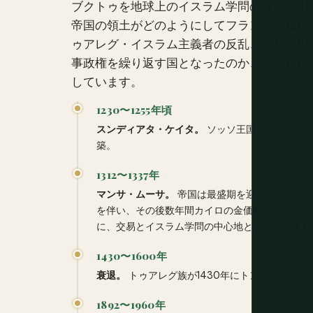
ブクトゥを地球上のイスラム学問の偉大な中
帝国の領土がどのようにしてフランスの植民
ゥアレグ・イスラム主義者の反乱、そして現
事政権を繰り返す国となったのか、その短い
しています。
1230〜1255年頃
スンディアタ・ケイタ。
ソッソ王国を破ってマリ
築。
1312〜1337年
マンサ・ムーサ。
帝国は最盛期を迎える。彼の1
を伴い、その後数年間カイロの金価格を暴落させ
に、交易とイスラム学問の中心地として栄えまし
1430〜1600年
衰退。
トゥアレグ族が1430年にトンブクトゥを
1892〜1960年