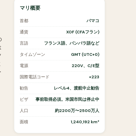
マリ概要
首都
バマコ
通貨
XOF (CFAフラン)
の
言語
フランス語、バンバラ語など
は
タイムゾーン
GMT (UTC+0)
ソ
並
電源
220V、C/E型
ー
国際電話コード
+223
勧告
レベル4、渡航中止勧告
ビザ
事前取得必須。米国市民は停止中
人口
約2200万〜2500万人
面積
1,240,192 km²