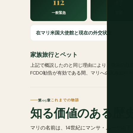
112
17
一般緊急
警察
在マリ米国大使館と現在の外交状況
家族旅行とペット
上記で概説したのと同じ理由により、現在の状況では
FCDO勧告が有効である間、マリへの家族旅行
第 03章
これまでの物語
知る価値のある歴
マリの名前は、14世紀にマンサ・ムーサの