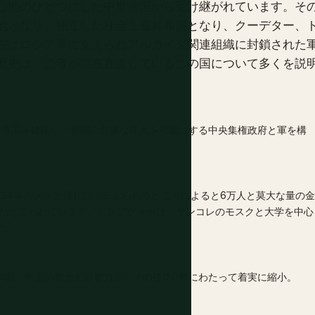
心地のひとつにした中世帝国から受け継がれています。そ
地となり、独立した社会主義共和国となり、クーデター、
在はロシア軍に支えられアルカイダ関連組織に封鎖された
歴史は、読者が現在直面しているこの国について多くを説
帝国を建国し、帝国の急速な拡大を可能にする中央集権政府と軍を構
324年のメッカ巡礼は、伝えられるところによると6万人と莫大な量の金
たと言われています。トンブクトゥは、サンコレのモスクと大学を中心
た。
掌握。帝国の領土と影響力は、その後150年にわたって着実に縮小。