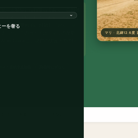
渡航中止勧告）に指定しており、英国外
反対するよう勧告しています。アルカイ
の燃料ルートを断続的に封鎖しており、マリ
ヒーを奢る
止しました。このガイドは、マリの歴史、
マリ · 北緯12.6度
as Guideは、現在の状況下でのレ
ル4：渡航中止勧告
到着時ビザなし
計画
予算
ビザ
FAQ