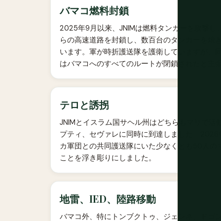
バマコ燃料封鎖
2025年9月以来、JNIMは燃料タンカーを攻
らの高速道路を封鎖し、数百台のタンカーを焼
います。軍が時折護送隊を護衛していますが、同
はバマコへのすべてのルートが閉鎖されたと主
テロと誘拐
JNIMとイスラム国サヘル州はどちらもマリで活
プティ、セヴァレに同時に到達しました。202
カ軍団との共同護送隊にいた少なくとも50人の
ことを浮き彫りにしました。
地雷、IED、陸路移動
バマコ外、特にトンブクトゥ、ジェンネ、ドゴン