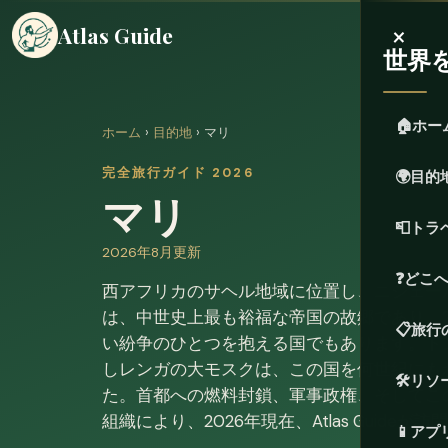
×
Atlas Guide
世界
🏠
ホー
ホーム
›
目的地
› マリ
完全旅行ガイド 2026
🌍
目的
マリ
📮
トラ
2026年8月更新
❓
どこ
西アフリカのサヘル地域に位置し、ニジェー
は、中世史上最も裕福な帝国の故郷であり、2
📋
旅行
い紛争のひとつを抱える国でもあります。ト
しレンガの大モスクは、この国を何世紀にも
🛠️
リソ
た。首都への燃料封鎖、軍事政権、そしてこ
組織により、2026年現在、Atlas Guid
📱
アプ