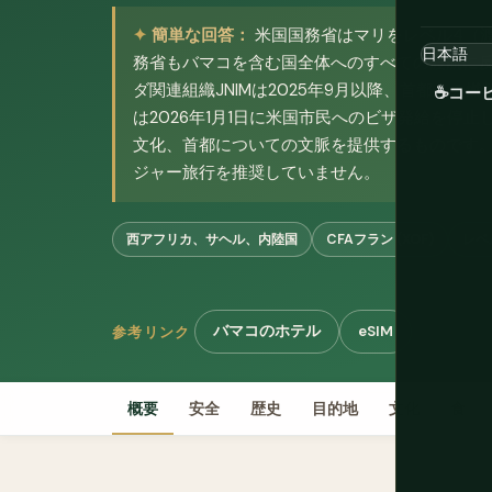
簡単な回答：
米国国務省はマリをレベル4（
務省もバマコを含む国全体へのすべての渡航に
ダ関連組織JNIMは2025年9月以降、首都へ
☕
コー
は2026年1月1日に米国市民へのビザ発給を停
文化、首都についての文脈を提供するものです。Atl
ジャー旅行を推奨していません。
西アフリカ、サヘル、内陸国
CFAフラン (XOF)
レベ
バマコのホテル
eSIM
参考リンク
概要
安全
歴史
目的地
文化
食