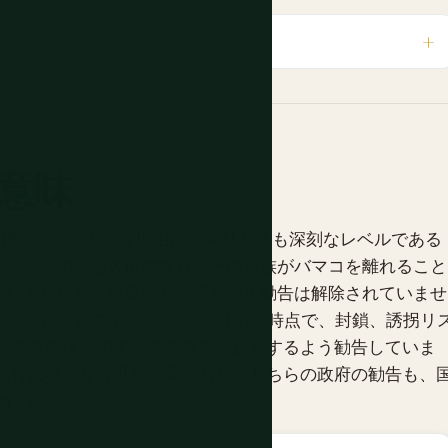
意味
誘拐、市民の不安を理由に、マリを最も深刻なレベルである
。非必須の米国大使館職員とその家族がバマコを離れること
除されましたが、根底にある渡航中止勧告は解除されていませ
さらに率直です。2025年10月下旬時点で、封鎖、誘拐リ
バマコ自体へのすべての渡航に反対するよう勧告していま
旅行に特別な許可が必要であり、どちらの政府の勧告も、
めていません。