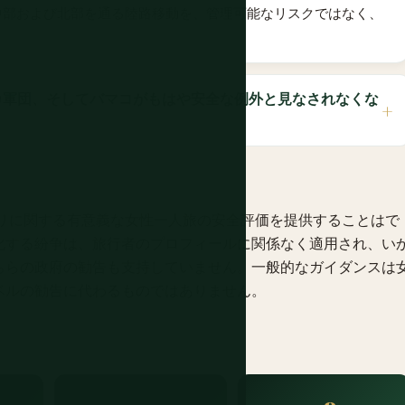
中部および北部を通る陸路移動を、管理可能なリスクではなく、
カ軍団、そしてバマコがもはや安全な例外と見なされなくな
に、マリに関する有意義な女性一人旅の安全評価を提供することはで
化する紛争は、旅行者のプロフィールに関係なく適用され、い
ちらの政府の勧告も支持していません。一般的なガイダンスは
ベルの勧告に代わるものではありません。