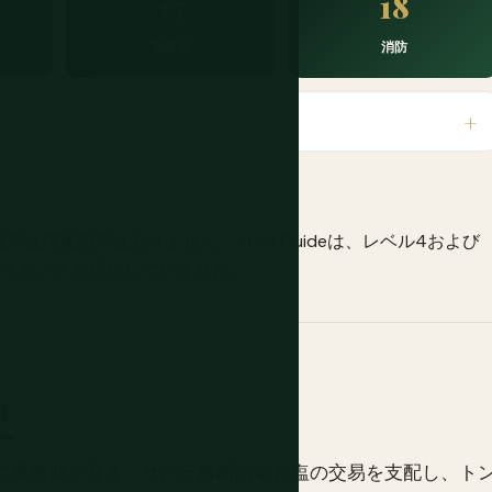
15
18
救急車
消防
現実的ではありません。Atlas Guideは、レベル4および
ガイダンスを提供していません。
史
下で最盛期を迎え、サハラ横断の金と塩の交易を支配し、ト