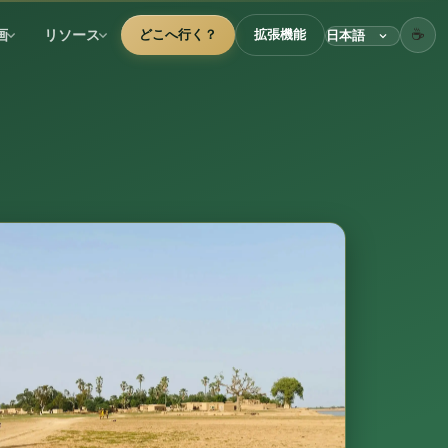
☕
画
リソース
どこへ行く？
拡張機能