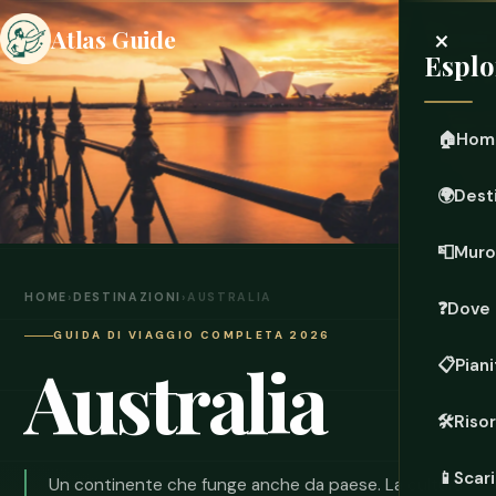
×
Atlas Guide
Esplo
🏠
Hom
🌍
Dest
📮
Muro
HOME
›
DESTINAZIONI
›
AUSTRALIA
❓
Dove 
GUIDA DI VIAGGIO COMPLETA 2026
Australia
📋
Piani
🛠️
Riso
📱
Scari
Un continente che funge anche da paese. La cultura