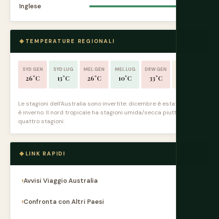
Inglese
10
TEMPERATURE REGIONALI
SYD GEN
SYD LUG
MEL GEN
MEL LUG
DRW GEN
DRW LUG
26°C
13°C
26°C
10°C
33°C
25°C
Le stagioni dell'Australia sono invertite: dicembre è estate, luglio
è inverno. Il nord tropicale ha stagioni umida/secca piuttosto che
quattro stagioni.
LINK RAPIDI
Avvisi Viaggio Australia
Confronta con Altri Paesi