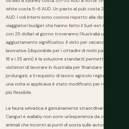
ostello a Sydney costa 35–55 AUD a notte. Un flat
white costa 5–6 AUD. Un pasto al pub costa 22–35
AUD. I voli interni sono costosi rispetto alla distanza. I
viaggiatori budget che hanno fatto il Sud-est Asiatico
con 25 dollari al giorno troveranno l'Australia un
aggiustamento significativo. Il visto per vacanze
lavorative (disponibile per i cittadini di molti paesi tra i
18 e i 35 anni) è la soluzione standard: permette ai
visitatori di lavorare in Australia per finanziare viaggi
prolungati, e il requisito di lavoro agricolo regionale che
una volta si applicava è stato modificato per renderlo
più flessibile.
La fauna selvatica è genuinamente straordinaria.
Canguri e wallaby non sono un'esperienza da zoo: sono
animali che incontri ai punti di sosta sulle autostrade,