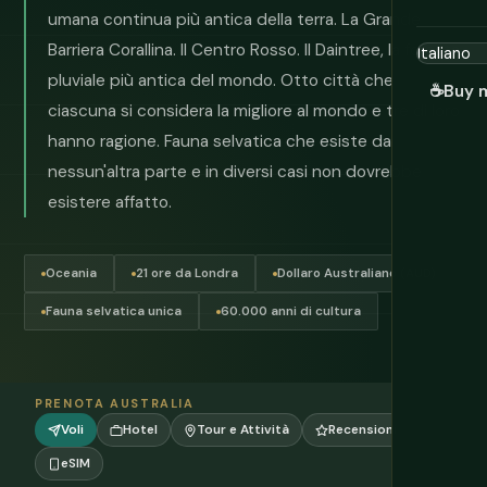
umana continua più antica della terra. La Grande
Barriera Corallina. Il Centro Rosso. Il Daintree, la foresta
pluviale più antica del mondo. Otto città che
☕
Buy 
ciascuna si considera la migliore al mondo e tre di loro
hanno ragione. Fauna selvatica che esiste da
nessun'altra parte e in diversi casi non dovrebbe
esistere affatto.
Oceania
21 ore da Londra
Dollaro Australiano (AUD)
Fauna selvatica unica
60.000 anni di cultura
PRENOTA AUSTRALIA
Voli
Hotel
Tour e Attività
Recensioni
eSIM