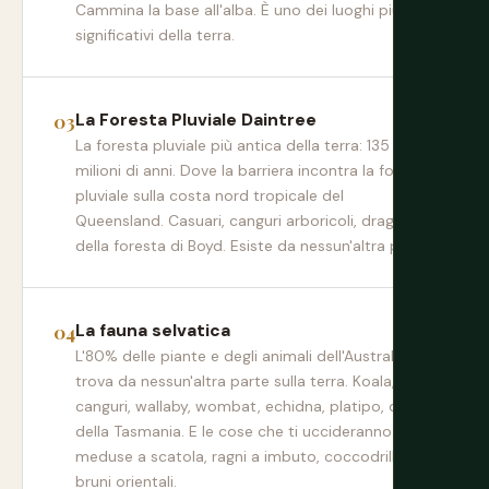
Cammina la base all'alba. È uno dei luoghi più
significativi della terra.
La Foresta Pluviale Daintree
La foresta pluviale più antica della terra: 135
milioni di anni. Dove la barriera incontra la foresta
pluviale sulla costa nord tropicale del
Queensland. Casuari, canguri arboricoli, draghi
della foresta di Boyd. Esiste da nessun'altra parte.
La fauna selvatica
L'80% delle piante e degli animali dell'Australia si
trova da nessun'altra parte sulla terra. Koala,
canguri, wallaby, wombat, echidna, platipo, diavoli
della Tasmania. E le cose che ti uccideranno:
meduse a scatola, ragni a imbuto, coccodrilli,
bruni orientali.