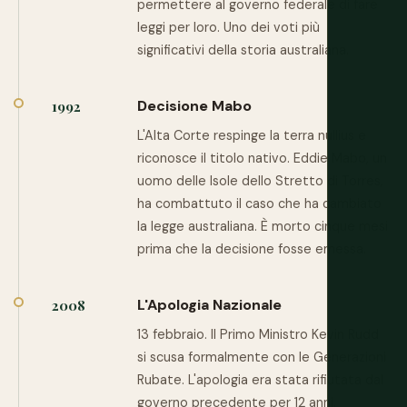
permettere al governo federale di fare
leggi per loro. Uno dei voti più
significativi della storia australiana.
Decisione Mabo
1992
L'Alta Corte respinge la terra nullius e
riconosce il titolo nativo. Eddie Mabo, un
uomo delle Isole dello Stretto di Torres,
ha combattuto il caso che ha cambiato
la legge australiana. È morto cinque mesi
prima che la decisione fosse emessa.
L'Apologia Nazionale
2008
13 febbraio. Il Primo Ministro Kevin Rudd
si scusa formalmente con le Generazioni
Rubate. L'apologia era stata rifiutata dal
governo precedente per 12 anni.