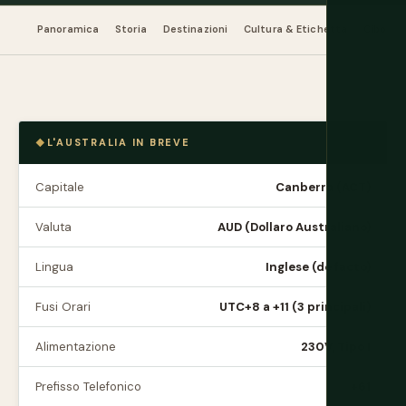
Panoramica
Storia
Destinazioni
Cultura & Etichetta
Cibo & 
L'AUSTRALIA IN BREVE
Capitale
Canberra (ACT)
Valuta
AUD (Dollaro Australiano)
Lingua
Inglese (de facto)
Fusi Orari
UTC+8 a +11 (3 principali)
Alimentazione
230V, Tipo I
Prefisso Telefonico
+61