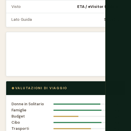
Visto
ETA / eVisitor (online)
Lato Guida
Sinistro
VALUTAZIONI DI VIAGGIO
Donne in Solitario
9.0
Famiglie
9.2
Budget
4.8
Cibo
9.2
Trasporti
7.2