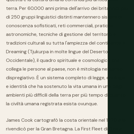
terra. Per 60.000 anni prima dell'arrivo dei britannici, più
di 250 gruppi linguistici distinti mantennero sistemi di
conoscenza sofisticati, reti commerciali, pratiche
astronomiche, tecniche di gestione del territorio e
tradizioni culturali su tutta l'ampiezza del continente. Il
Dreaming (Tjukurpa in molte lingue del Deserto
Occidentale), il quadro spirituale e cosmologico che
collega le persone al paese, non è mitologia nel senso
dispregiativo. È un sistema completo di legge, ecologia
e identità che ha sostenuto la vita umana in uno degli
ambienti più difficili della terra per più tempo di quanto
la civiltà umana registrata esista ovunque.
James Cook cartografò la costa orientale nel 1770 e la
rivendicò per la Gran Bretagna. La First Fleet di 11 navi