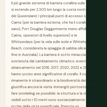
Il più grande sistema di barriera corallina sulla terra
si estende per 2.300 km lungo la costa nord-est
del Queensland. I principali punti di accesso sono
Cairns (per la barriera esterna, che ha il corallo più
sano), Port Douglas (leggermente meno affollata di
Cairns, operatori di livello superiore) e le
Whitsundays (per la vela sulle isole e Whitehaven
Beach, considerata la spiaggia di sabbia silicea più
fine in Australia). La barriera è sotto minaccia
sostenuta dal cambiamento climatico: eventi di
sbiancamento nel 2016, 2017, 2020, 2022 e 2024
hanno ucciso aree significative di corallo. Il corallo
rimanente è straordinario e la biodiversità dei pesci
giustifica ancora la visita. Immergiti piuttosto che
fare snorkeling se possibile: la struttura e la vita
visibili sotto i 10 metri sono sostanzialmente più
ricche della vista superficiale. Prenota un