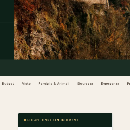
Budget
Visto
Famiglia & Animali
Sicurezza
Emergenza
P
LIECHTENSTEIN IN BREVE