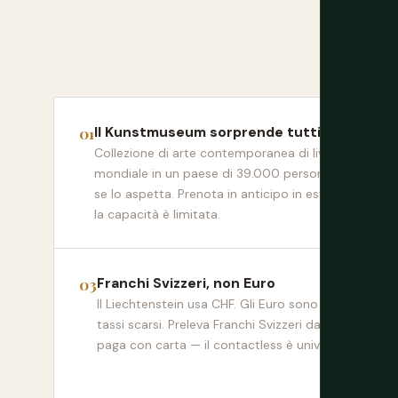
Il Kunstmuseum sorprende tutti
Collezione di arte contemporanea di livello
mondiale in un paese di 39.000 persone. Nessuno
se lo aspetta. Prenota in anticipo in estate poiché
la capacità è limitata.
Franchi Svizzeri, non Euro
Il Liechtenstein usa CHF. Gli Euro sono accettati a
tassi scarsi. Preleva Franchi Svizzeri da un ATM, o
paga con carta — il contactless è universale.