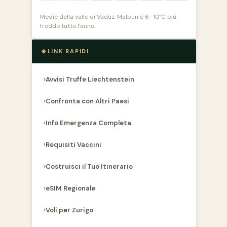
Medie della valle di Vaduz. Malbun è 6–10°C più
freddo tutto l'anno.
LINK RAPIDI
Avvisi Truffe Liechtenstein
Confronta con Altri Paesi
Info Emergenza Completa
Requisiti Vaccini
Costruisci il Tuo Itinerario
eSIM Regionale
Voli per Zurigo