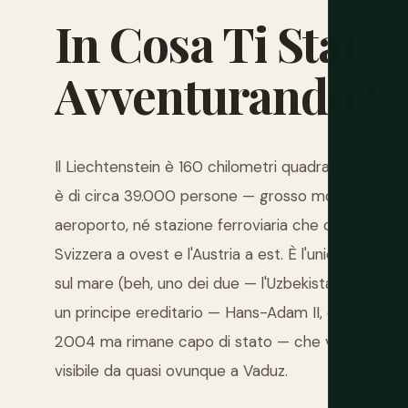
In
Cosa
Ti
Stai
Avventurando
V
Il Liechtenstein è 160 chilometri quadrati. È lungo
è di circa 39.000 persone — grosso modo la dimens
aeroporto, né stazione ferroviaria che collega int
Svizzera a ovest e l'Austria a est. È l'unico paese
sul mare (beh, uno dei due — l'Uzbekistan è l'altr
un principe ereditario — Hans-Adam II, che ha trasf
2004 ma rimane capo di stato — che vive in un cas
visibile da quasi ovunque a Vaduz.