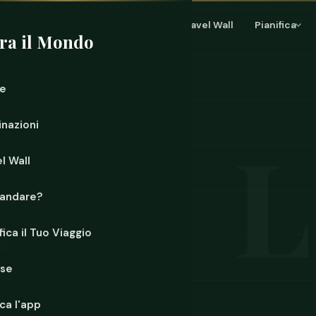
Home
Destinazioni
Travel Wall
Pianifica
ra il Mondo
e
inazioni
l Wall
andare?
n
fica il Tuo Viaggio
rse
a Svizzera e Austria, governato
tale, usa franchi svizzeri senza
ca l'app