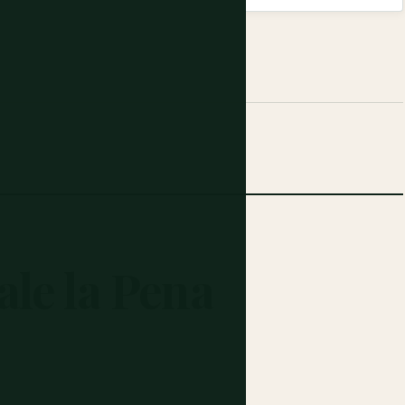
ale
la
Pena