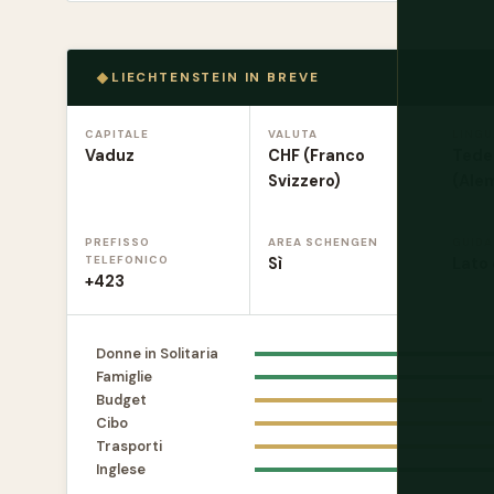
LIECHTENSTEIN IN BREVE
CAPITALE
VALUTA
LINGU
Vaduz
CHF (Franco
Tede
Svizzero)
(Ale
PREFISSO
AREA SCHENGEN
GUIDA
TELEFONICO
Sì
Lato
+423
Donne in Solitaria
Famiglie
Budget
Cibo
Trasporti
Inglese