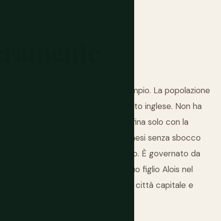
eramente
 25 km e largo 12 km nel punto più ampio. La popolazione
ione di una piccola città di mercato inglese. Non ha
ernazionalmente, né autostrada. Confina solo con la
 al mondo a confinare con altri due paesi senza sbocco
o) senza avere accesso al mare stesso. È governato da
erito la governance quotidiana a suo figlio Alois nel
tello che è letteralmente sopra la città capitale e