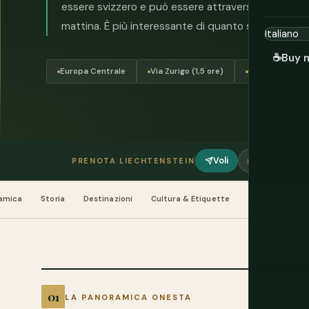
essere svizzero e può essere attraversato a piedi da
mattina. È più interessante di quanto sembri.
☕
Buy 
Europa Centrale
Via Zurigo (1,5 ore)
🇨🇭 Franco Sv
Voli
Hotel
PRENOTA LIECHTENSTEIN
amica
Storia
Destinazioni
Cultura & Etiquette
Cibo & Bevand
LA PANORAMICA ONESTA