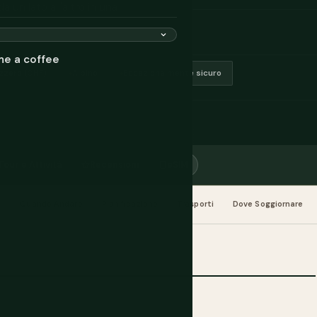
 un lato all'altro in una
me a coffee
izzero (CHF)
Alpino
Eccezionalmente sicuro
Tour e Attività
Recensioni
eSIM
e
Quando Andare
Pianificazione
Trasporti
Dove Soggiornare