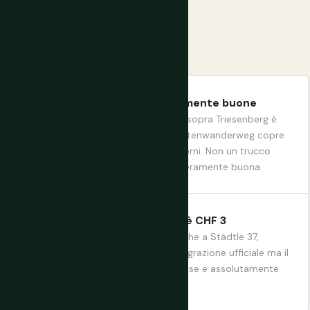
Le escursioni sono veramente buone
La parte superiore del paese sopra Triesenberg è
un terreno alpino reale. Il Fürstenwanderweg copre
il paese da nord a sud in 3 giorni. Non un trucco
turistico — una camminata veramente buona.
Il timbro sul passaporto è CHF 3
All'ufficio Informazioni Turistiche a Städtle 37,
Vaduz. Non un timbro di immigrazione ufficiale ma il
souvenir più popolare del paese e assolutamente
vale la pena.