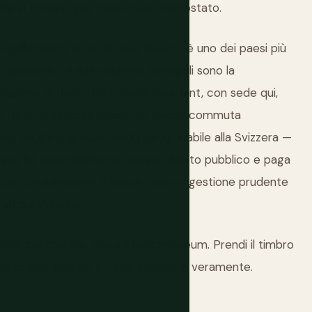
hé si trovano per caso in uno microstato.
quillamente straordinaria. Questo è uno dei paesi più
upazione. Le sue industrie principali sono la
roduzione di denti finti (Ivoclar Vivadent, con sede qui,
Un terzo della forza lavoro del paese commuta
IL pro capite è grosso modo paragonabile alla Svizzera —
l paese ha essenzialmente nessun debito pubblico e paga
so una combinazione di basse tasse e gestione prudente
vati del Principe.
co del castello. Visita il Kunstmuseum. Prendi il timbro
sulle colline, perché è lì che il paese è veramente.