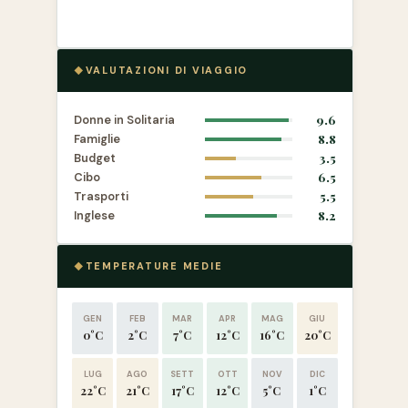
VALUTAZIONI DI VIAGGIO
Donne in Solitaria
9.6
Famiglie
8.8
Budget
3.5
Cibo
6.5
Trasporti
5.5
Inglese
8.2
TEMPERATURE MEDIE
GEN
FEB
MAR
APR
MAG
GIU
0°C
2°C
7°C
12°C
16°C
20°C
LUG
AGO
SETT
OTT
NOV
DIC
22°C
21°C
17°C
12°C
5°C
1°C