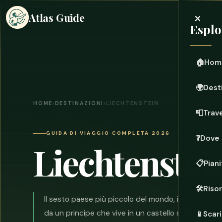
×
Atlas Guide
Esplo
🏠
Hom
🌍
Dest
HOME
›
DESTINAZIONI
›
LIECHTENSTEIN
📮
Trave
GUIDA DI VIAGGIO COMPLETA 2026
❓
Dove 
Liechtenstei
📋
Piani
🛠️
Riso
Il sesto paese più piccolo del mondo, incuneato tr
da un principe che vive in un castello sopra la capi
📱
Scari