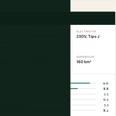
A
FUSO ORARIO
ELETTRICITÀ
sco
CET (UTC+1/+2)
230V, Tipo J
mannico)
POPOLAZIONE
SUPERFICIE
 destro
~39.000
160 km²
9.6
8.8
3.5
6.5
5.5
8.2