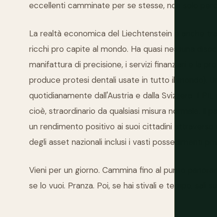
eccellenti camminate per se stesse, non solo perc
La realtà economica del Liechtenstein è anche tran
ricchi pro capite al mondo. Ha quasi nessuna disocc
manifattura di precisione, i servizi finanziari e la p
produce protesi dentali usate in tutto il mondo). 
quotidianamente dall'Austria e dalla Svizzera. Il P
cioè, straordinario da qualsiasi misura normale. I
un rendimento positivo ai suoi cittadini attraver
degli asset nazionali inclusi i vasti possedimenti pri
Vieni per un giorno. Cammina fino al punto panorami
se lo vuoi. Pranza. Poi, se hai stivali e tempo, sali 