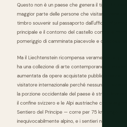
Questo non è un paese che genera il tipo di turismo
maggior parte delle persone che visitano viene pe
timbro souvenir sul passaporto dall'ufficio informa
principale e il contorno del castello contro le mon
pomeriggio di camminata piacevole e qualcosa da 
Ma il Liechtenstein ricompensa veramente un po' p
ha una collezione di arte contemporanea e moderna 
aumentata da opere acquistate pubblicamente — 
visitatore internazionale perché nessuno si aspetta 
la porzione occidentale del paese è straordinariam
il confine svizzero e le Alpi austriache che si ergo
Sentiero del Principe — corre per 75 km lungo la 
inequivocabilmente alpino, e i sentieri nelle aree 