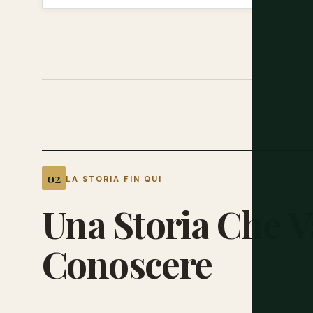
LA STORIA FIN QUI
Una
Storia
Che
V
Conoscere