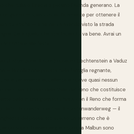
 che Italia o Grecia o persino l'Islanda generano. La
r un giorno — spesso specificamente per ottenere il
zioni turistiche — e se ne va avendo visto la strada
tagne. Se è quello che stai facendo, va bene. Avrai un
raccontare alle feste.
iù di attenzione. Il Kunstmuseum Liechtenstein a Vaduz
— la collezione privata della famiglia regnante,
che è veramente eccellente e riceve quasi nessun
che ci sia. Il fondo della Valle del Reno che costituisce
ente bello in una giornata chiara, con il Reno che forma
no dietro la cresta orientale. Il Fürstenwanderweg — il
lunghezza del paese attraverso un terreno che è
superiori sopra Triesenberg e intorno a Malbun sono