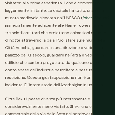
visitatori alla prima esperienza, il che è comprensibile e
leggermente limitante. La capitale ha tutto: una città
murata medievale elencata dall'UNESCO (
Icheri Sheher
)
immediatamente adiacente alle Flame Towers, quelle
tre scintillanti torri che proiettano animazioni di fuoco
di notte attraverso la baia. Puoi stare sulle mura della
Città Vecchia, guardare in una direzione e vedere un
palazzo del XII secolo, guardare nell'altra e vedere un
edificio che sembra progettato da qualcuno con un
conto spese dell'industria petrolifera e nessuna
restrizione. Questa giustapposizione non è un
incidente. È l'intera storia dell'Azerbaigian in una vista.
Oltre Baku il paese diventa più interessante e
considerevolmente meno visitato. Sheki, una città
commerciale della Via della Seta nel nordovest con un