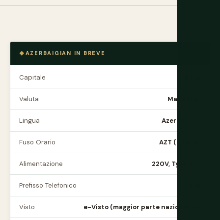
AZERBAIGIAN IN BREVE
Capitale
Baku
Valuta
Manat (₼)
Lingua
Azerbaijano
Fuso Orario
AZT (UTC+4)
Alimentazione
220V, Type C/F
Prefisso Telefonico
+994
Visto
e-Visto (maggior parte nazionalità)