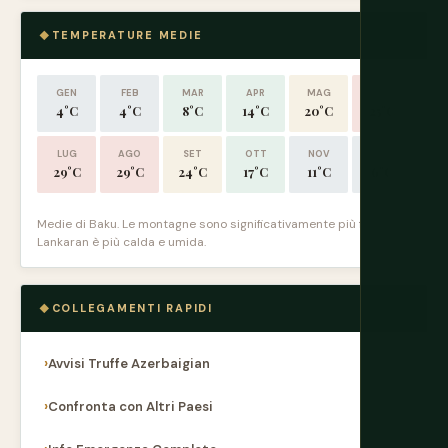
TEMPERATURE MEDIE
GEN
FEB
MAR
APR
MAG
GIU
4°C
4°C
8°C
14°C
20°C
25°C
LUG
AGO
SET
OTT
NOV
DIC
29°C
29°C
24°C
17°C
11°C
6°C
Medie di Baku. Le montagne sono significativamente più fredde.
Lankaran è più calda e umida.
COLLEGAMENTI RAPIDI
Avvisi Truffe Azerbaigian
Confronta con Altri Paesi