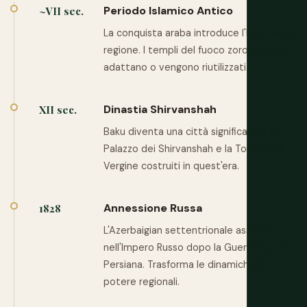
Periodo Islamico Antico
~VII sec.
La conquista araba introduce l'Islam nella
regione. I templi del fuoco zoroastriani si
adattano o vengono riutilizzati.
Dinastia Shirvanshah
XII sec.
Baku diventa una città significativa. Il
Palazzo dei Shirvanshah e la Torre della
Vergine costruiti in quest'era.
Annessione Russa
1828
L'Azerbaigian settentrionale assorbito
nell'Impero Russo dopo la Guerra Russo-
Persiana. Trasforma le dinamiche di
potere regionali.