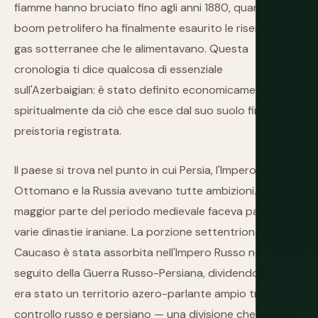
fiamme hanno bruciato fino agli anni 1880, quando il
boom petrolifero ha finalmente esaurito le riserve di
gas sotterranee che le alimentavano. Questa
cronologia ti dice qualcosa di essenziale
sull'Azerbaigian: è stato definito economicamente e
spiritualmente da ciò che esce dal suo suolo fin dalla
preistoria registrata.
Il paese si trova nel punto in cui Persia, l'Impero
Ottomano e la Russia avevano tutte ambizioni. Per la
maggior parte del periodo medievale faceva parte di
varie dinastie iraniane. La porzione settentrionale del
Caucaso è stata assorbita nell'Impero Russo nel 1828 a
seguito della Guerra Russo-Persiana, dividendo ciò che
era stato un territorio azero-parlante ampio tra il
controllo russo e persiano — una divisione che ancora