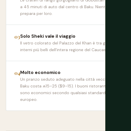
Le crateri di fango gorgoglianti di Gobustan sono
a 45 minuti di auto dal centro di Baku. Niente ti
prepara per loro.
Solo Sheki vale il viaggio
Il vetro colorato del Palazzo del Khan è tra gli
interni più belli dell'intera regione del Caucaso.
Molto economico
Un pranzo seduto adeguato nella città vecchia di
Baku costa ₼15–25 ($9–15). I buoni ristoranti
sono economici secondo qualsiasi standard
europeo.