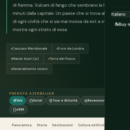
di fiamma. Vulcani di fango che sembrano la luna, a 40
minuti dalla capitale. Un paese che si trova al crocevia
di ogni civiltà che si sia mai mossa da est a ovest, e
☕
Buy 
mostra ogni strato di essa.
Caucaso Meridionale
5 ore da Londra
Manat Azeri (₼)
Terra del Fuoco
Generalmente sicuro
PRENOTA AZERBAIJAN
Voli
Hotel
Tour e Attività
Recensioni
eSIM
Panoramica
Storia
Destinazioni
Cultura ed Etichetta
Cibo e