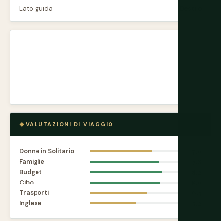
Lato guida
Destro
VALUTAZIONI DI VIAGGIO
Donne in Solitario
7.0
Famiglie
7.8
Budget
8.2
Cibo
8.0
Trasporti
6.5
Inglese
5.2