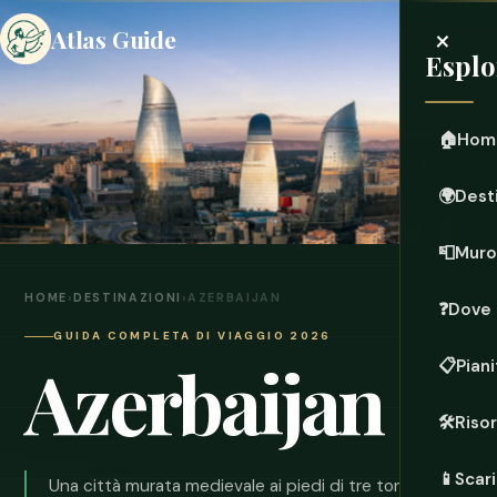
×
Atlas Guide
Esplo
🏠
Hom
🌍
Dest
📮
Muro
HOME
›
DESTINAZIONI
›
AZERBAIJAN
❓
Dove 
GUIDA COMPLETA DI VIAGGIO 2026
Azerbaijan
📋
Piani
🛠️
Riso
📱
Scari
Una città murata medievale ai piedi di tre torri a forma