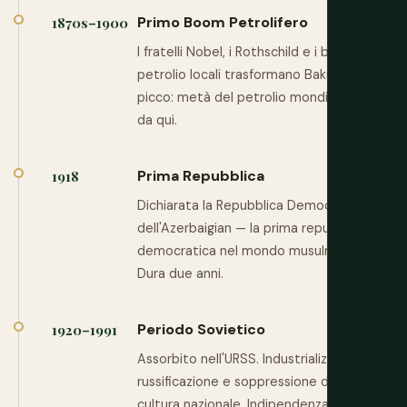
Primo Boom Petrolifero
1870s–1900
I fratelli Nobel, i Rothschild e i baroni del
petrolio locali trasformano Baku. Al
picco: metà del petrolio mondiale viene
da qui.
Prima Repubblica
1918
Dichiarata la Repubblica Democratica
dell'Azerbaigian — la prima repubblica
democratica nel mondo musulmano.
Dura due anni.
Periodo Sovietico
1920–1991
Assorbito nell'URSS. Industrializzazione,
russificazione e soppressione della
cultura nazionale. Indipendenza