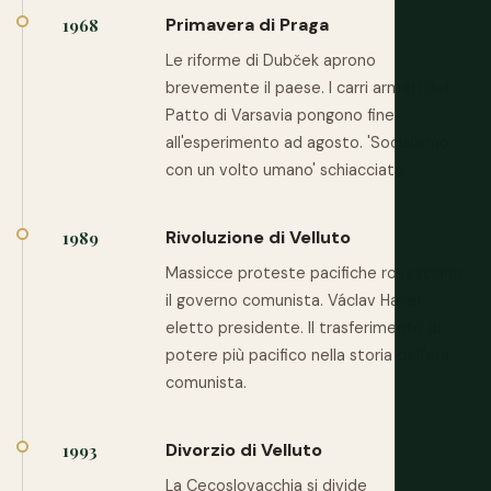
Primavera di Praga
1968
Le riforme di Dubček aprono
brevemente il paese. I carri armati del
Patto di Varsavia pongono fine
all'esperimento ad agosto. 'Socialismo
con un volto umano' schiacciato.
Rivoluzione di Velluto
1989
Massicce proteste pacifiche rovesciano
il governo comunista. Václav Havel
eletto presidente. Il trasferimento di
potere più pacifico nella storia dell'era
comunista.
Divorzio di Velluto
1993
La Cecoslovacchia si divide