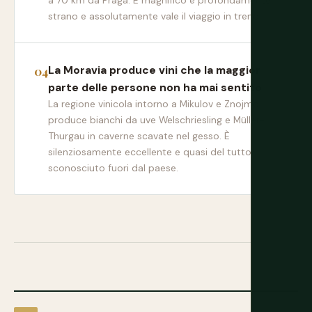
a 70 km da Praga. È magnifico e profondamente
strano e assolutamente vale il viaggio in treno.
La Moravia produce vini che la maggior
parte delle persone non ha mai sentito
La regione vinicola intorno a Mikulov e Znojmo
produce bianchi da uve Welschriesling e Müller-
Thurgau in caverne scavate nel gesso. È
silenziosamente eccellente e quasi del tutto
sconosciuto fuori dal paese.