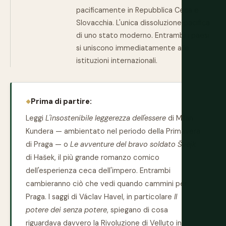
pacificamente in Repubblica Ceca e
Slovacchia. L'unica dissoluzione pacifica
di uno stato moderno. Entrambi i paesi
si uniscono immediatamente alle
istituzioni internazionali.
Prima di partire:
Leggi
L'insostenibile leggerezza dell'essere
di Milan
Kundera — ambientato nel periodo della Primavera
di Praga — o
Le avventure del bravo soldato Švejk
di Hašek, il più grande romanzo comico
dell'esperienza ceca dell'impero. Entrambi
cambieranno ciò che vedi quando cammini per
Praga. I saggi di Václav Havel, in particolare
Il
potere dei senza potere
, spiegano di cosa
riguardava davvero la Rivoluzione di Velluto in