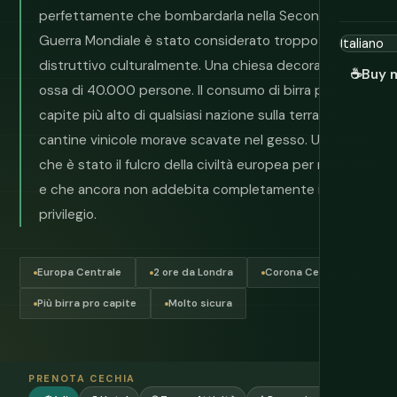
perfettamente che bombardarla nella Seconda
Guerra Mondiale è stato considerato troppo
distruttivo culturalmente. Una chiesa decorata con le
☕
Buy 
ossa di 40.000 persone. Il consumo di birra pro
capite più alto di qualsiasi nazione sulla terra. Le
cantine vinicole morave scavate nel gesso. Un paese
che è stato il fulcro della civiltà europea per mille anni
e che ancora non addebita completamente il
privilegio.
Europa Centrale
2 ore da Londra
Corona Ceca (CZK)
Più birra pro capite
Molto sicura
PRENOTA CECHIA