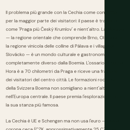
Il problema più grande con la Cechia come concetto
per la maggior parte dei visitatori: il paese è trattato
come 'Praga più Český Krumlov' e nient'altro. La Moravia
— la regione orientale che comprende Brno, Olomouc e
la regione vinicola delle colline di Pálava e i villaggi di
Slovácko — è un mondo culturale e gastronomico
completamente diverso dalla Boemia. L'ossario di Kutná
Hora è a 70 chilometri da Praga e riceve una frazione
dei visitatori del centro città. Le formazioni rocciose
della Svizzera Boema non somigliano a nient'altro
nell'Europa centrale. Il paese premia l'esplorazione oltre
la sua stanza più famosa.
La Cechia è UE e Schengen ma non usa l'euro — usa la
corona ceca (CZK, approssimativamente 25 CZK per