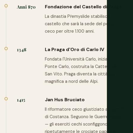
Fondazione del Castello di Praga
Anni 870
La dinastia Přemyslide stabilisce il
castello che sarà la sede del potere
ceco per oltre 1.100 anni.
La Praga d'Oro di Carlo IV
1348
Fondata l'Università Carlo, iniziato il
Ponte Carlo, costruita la Cattedrale di
San Vito. Praga diventa la città più
magnifica a nord delle Alpi.
Jan Hus Bruciato
1415
Il riformatore ceco giustiziato al Concilio
di Costanza. Seguono le Guerre Hussite
— gli eserciti cechi sconfiggono
ripetutamente le crociate papali. Il