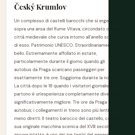
Český Krumlov
Un complesso di castelli barocchi che si erge
sopra una ansa del fiume Vltava, circondato da una
città medievale che curva intorno all'anello sotto
di esso. Patrimonio UNESCO. Straordinariamente
bello. Estremamente affollato in estate,
particolarmente durante il giorno quando gli
autobus da Praga scaricano passeggeri per
esattamente tre ore. Soggiorna durante la notte.
La città dopo le 18 quando i visitatori giornalieri
partono è un'esperienza completamente diversa e
significativamente migliore. Tre ore da Praga in
autobus; i collegamenti in treno sono più lenti e
meno diretti. Il teatro barocco del castello, con la
sua originale macchina scenica del XVIII secolo
ancora intatta, è uno dei tre teatri del genere