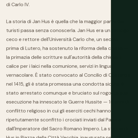
di Carlo IV.
La storia di Jan Hus è quella che la maggior parte dei
turisti passa senza conoscerla. Jan Hus era un teologo
ceco e rettore dell'Università Carlo che, un secolo
prima di Lutero, ha sostenuto la riforma della chiesa —
la primazia delle scritture sull'autorità della chiesa, il
calice per i laici nella comunione, servizi in lingua
vernacolare. È stato convocato al Concilio di Costanza
nel 1415, gli è stata promessa una condotta sicura, è
stato arrestato comunque e bruciato sul rogo. La sua
esecuzione ha innescato le Guerre Hussite — 15 anni di
conflitto religioso in cui gli eserciti cechi hanno
ripetutamente sconfitto i crociati inviati dal Papa e
dall'Imperatore del Sacro Romano Impero. La statua di
Hus in Piazza della Città Vecchia, inaugurata nel 1915 per