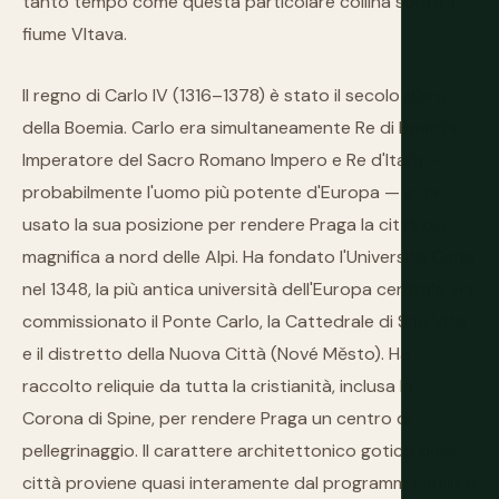
tanto tempo come questa particolare collina sopra il
fiume Vltava.
Il regno di Carlo IV (1316–1378) è stato il secolo d'oro
della Boemia. Carlo era simultaneamente Re di Boemia,
Imperatore del Sacro Romano Impero e Re d'Italia —
probabilmente l'uomo più potente d'Europa — e ha
usato la sua posizione per rendere Praga la città più
magnifica a nord delle Alpi. Ha fondato l'Università Carlo
nel 1348, la più antica università dell'Europa centrale. Ha
commissionato il Ponte Carlo, la Cattedrale di San Vito
e il distretto della Nuova Città (Nové Město). Ha
raccolto reliquie da tutta la cristianità, inclusa la
Corona di Spine, per rendere Praga un centro di
pellegrinaggio. Il carattere architettonico gotico della
città proviene quasi interamente dal programma edilizio