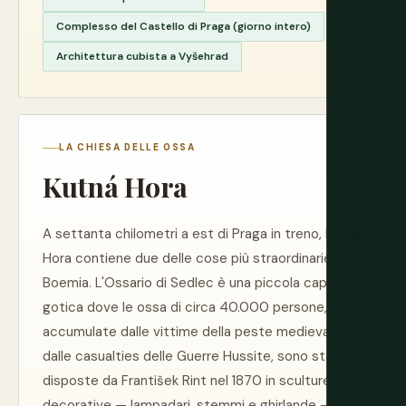
Complesso del Castello di Praga (giorno intero)
Architettura cubista a Vyšehrad
LA CHIESA DELLE OSSA
Kutná Hora
A settanta chilometri a est di Praga in treno, Kutná
Hora contiene due delle cose più straordinarie in
Boemia. L'Ossario di Sedlec è una piccola cappella
gotica dove le ossa di circa 40.000 persone,
accumulate dalle vittime della peste medievale e
dalle casualties delle Guerre Hussite, sono state
disposte da František Rint nel 1870 in sculture
decorative — lampadari, stemmi e ghirlande — di