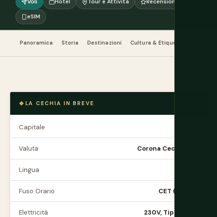
Voli
Hotel
Tour e Attività
Recensioni
eSIM
Panoramica
Storia
Destinazioni
Cultura & Etiquette
Cibo & B
LA CECHIA IN BREVE
Capitale
Praga
Valuta
Corona Ceca (CZK)
Lingua
Ceco
Fuso Orario
CET (UTC+1)
Elettricità
230V, Tipo C/E/F