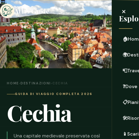
×
Atlas Guide
Esplo
🏠
Hom
🌍
Dest
📮
Trave
HOME
›
DESTINAZIONI
›
CECHIA
❓
Dove 
GUIDA DI VIAGGIO COMPLETA 2026
Cechia
📋
Piani
🛠️
Riso
📱
Scari
Una capitale medievale preservata così