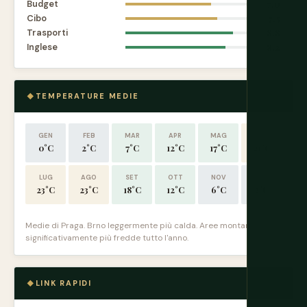
Budget
7.0
Cibo
7.5
Trasporti
8.8
Inglese
8.2
TEMPERATURE MEDIE
GEN
FEB
MAR
APR
MAG
GIU
0°C
2°C
7°C
12°C
17°C
21°C
LUG
AGO
SET
OTT
NOV
DIC
23°C
23°C
18°C
12°C
6°C
2°C
Medie di Praga. Brno leggermente più calda. Aree montane
significativamente più fredde tutto l'anno.
LINK RAPIDI