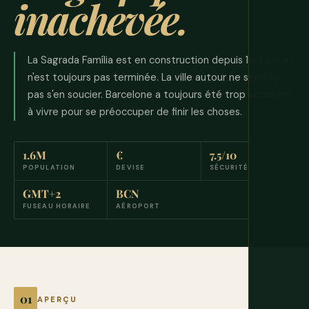
inachevée.
La Sagrada Família est en construction depuis 140 ans et
n'est toujours pas terminée. La ville autour ne semble
pas s'en soucier. Barcelone a toujours été trop occupée
à vivre pour se préoccuper de finir les choses.
1.6M
€
7.5/10
POPULATION
DEVISE
SÉCURITÉ
GMT+2
BCN
FUSEAU HORAIRE
AÉROPORT
APERÇU