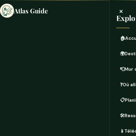
×
Atlas Guide
Explo
🏠
Accu
🌍
Dest
📮
Mur 
❓
Où all
📋
Plan
🛠️
Ress
📱
Télé