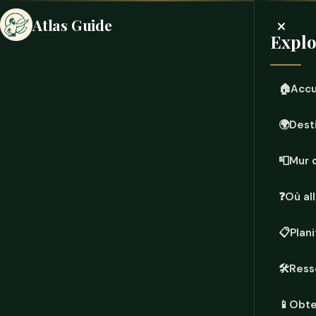
×
Atlas Guide
Explo
🏠
Accu
🌍
Dest
📮
Mur 
❓
Où all
📋
Plan
🛠️
Ress
📱
Obten