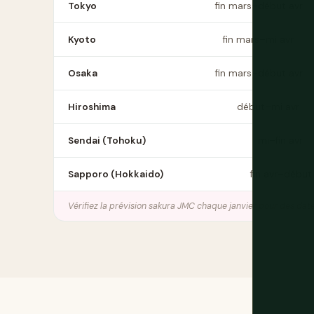
Tokyo
fin mars–début avr
Kyoto
fin mars–mi avr
Osaka
fin mars–début avr
Hiroshima
début–mi avr
Sendai (Tohoku)
mi–fin avr
Sapporo (Hokkaido)
fin avr–début
Vérifiez la prévision sakura JMC chaque janvier pour des dat