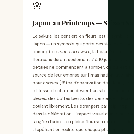
🌸
Japon au Printemps — Saison S
Le sakura, les cerisiers en fleurs, est le symbole c
Japon — un symbole qui porte des siècles de poi
concept de
mono no aware
, la beauté douce-am
floraisons durent seulement 7 à 10 jours au pic c
pétales ne commencent à tomber, ce qui est à la f
source de leur emprise sur l'imagination japonaise
pour
hanami
(fêtes d'observation des fleurs) : cha
et fossé de château devient un site de pique-n
bleues, des boîtes bento, des cerisiers en fleurs
coulant librement. Les étrangers participent plei
dans la célébration. L'impact visuel d'un canal bo
rangée d'arbres en pleine floraison contre un ciel b
stupéfiant en réalité que chaque photographie l'