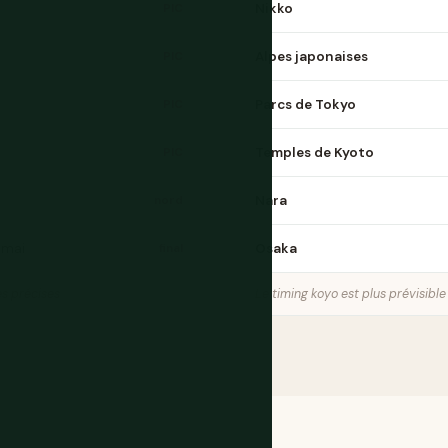
Nikko
PIC
Alpes japonaises
PIC
Parcs de Tokyo
PIC
Temples de Kyoto
PIC
Nara
nord
 mai
Osaka
final
es précises
Le timing koyo est plus prévisibl