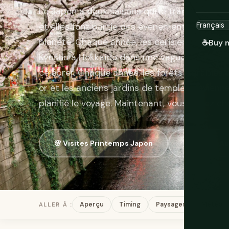
Le Japon a deux saisons qui le transforment 
et elles font partie des événements naturels 
planète. Chaque année, les cerisiers en fleur
☕
Buy 
Kyushu à Hokkaido dans une vague rose que t
célébrer. Chaque année, les forêts d'érables
or et les anciens jardins de temples devienn
planifié le voyage. Maintenant, vous devez ch
🌸 Visites Printemps Japon
🍁 Visites 
Aperçu
Timing
Paysages
Météo
ALLER À :