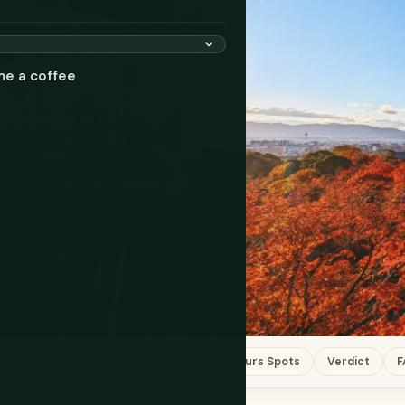
en quelque chose d'irréel —
les plus attendus de la
s balaient du nord de
me a coffee
out le pays s'arrête pour
 s'enflamment en cramoisi et
ent des tableaux. Vous avez
oisir lequel chronométrer.
Automne Japon
Foules
Coût
Festivals
Meilleurs Spots
Verdict
F