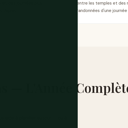
ver, des journées plus
entre les temples et des
du Japon.
randonnées d'une journée 
ns — L'Année Complèt
 aide à planifier autour — ou à