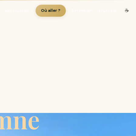
☕
Ressources
Où aller ?
Extension
omne