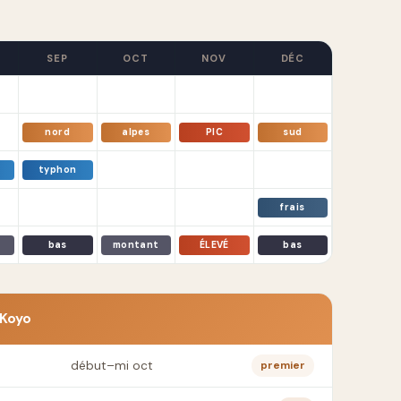
SEP
OCT
NOV
DÉC
nord
alpes
PIC
sud
typhon
frais
bas
montant
ÉLEVÉ
bas
 Koyo
début–mi oct
premier