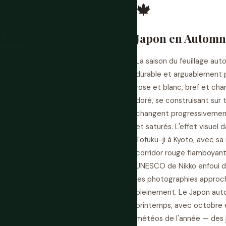
🍁
akura
Japon en Automn
ulturel le plus puissant du
La saison du feuillage au
ds philosophique autour du
durable et arguablement pl
ère de l'éphémère. Les
rose et blanc, bref et cha
omplet avant que les
doré, se construisant sur 
ois leur tragédie et la
changent progressivement 
. Tout le pays se mobilise
et saturés. L'effet visuel
que parc, rive de rivière
Tofuku-ji à Kyoto, avec sa
ique avec des bâches
corridor rouge flamboyant
 au-dessus et du saké
UNESCO de Nikko enfoui da
nement et sont accueillis
les photographies approc
rdé de sakura ou d'une
pleinement. Le Japon autom
leu clair est aussi
printemps, avec octobre 
a promis. Le printemps
météos de l'année — des j