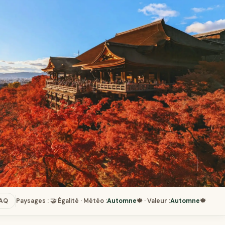
AQ
Paysages : 🤝 Égalité · Météo :
Automne
🍁 · Valeur :
Automne
🍁