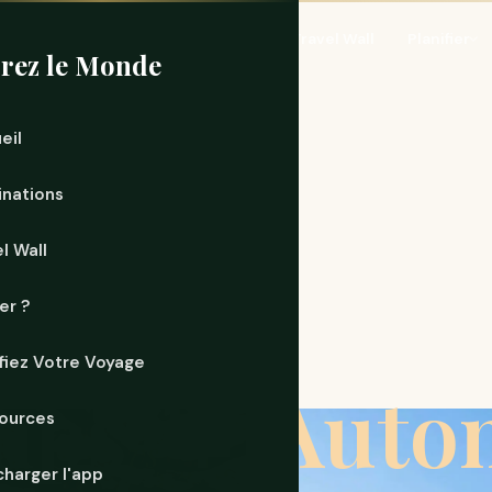
Accueil
Destinations
Travel Wall
Planifier
rez le Monde
eil
inations
l Wall
er ?
ifiez Votre Voyage
mps
🍁 Aut
ources
vs
charger l'app