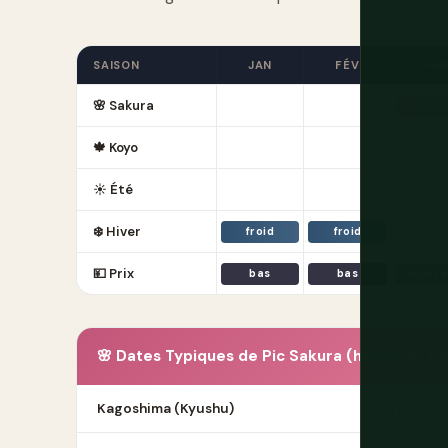
SAISON
JAN
FÉV
MA
🌸 Sakura
débu
🍁 Koyo
☀️ Été
❄️ Hiver
froid
froid
💴 Prix
bas
bas
monta
🌸 Dates Typiques de Pic Sakura (heure de To
Kagoshima (Kyushu)
~fin mars