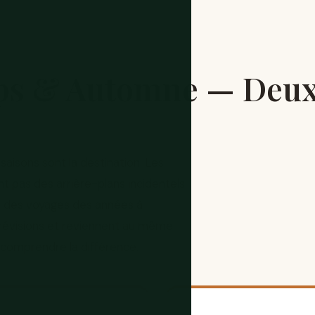
ps & Automne — Deux 
saisons sont la destination. Les
nt pas des arrière-plans incidentels
ent des voyages des années à
 prévisions et reviennent au même
 comprendre la différence.