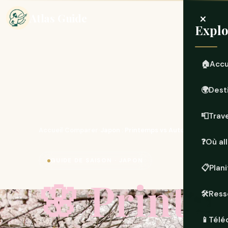
×
Atlas Guide
Explo
🏠
Accu
🌍
Dest
📮
Trave
Accueil
›
Comparer
›
Japon : Printemps vs Automne
❓
Où all
GUIDE DE SAISON · JAPON
📋
Plan
🌸 Printe
🛠️
Ress
📱
Télé