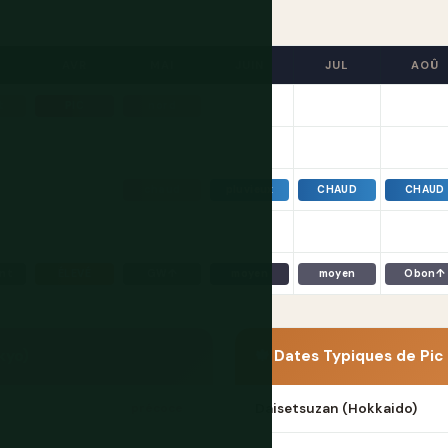
R
AVR
MAI
JUIN
JUL
AOÛ
t
PIC
nord
chaud
pluvieux
CHAUD
CHAUD
nt
ÉLEVÉ
GW↑
moyen
moyen
Obon↑
kyo)
🍁 Dates Typiques de Pic
Daisetsuzan (Hokkaido)
précoce