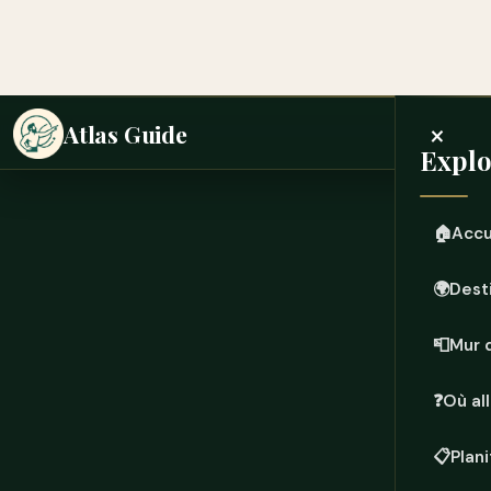
☕
Offr