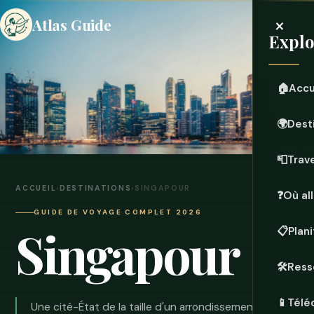
×
Atlas Guide
Explo
🏠
Accu
🌍
Dest
📮
Trave
ACCUEIL
›
DESTINATIONS
›
SINGAPOUR
❓
Où all
GUIDE DE VOYAGE COMPLET 2026
Singapour
📋
Plan
🛠️
Ress
📱
Télé
Une cité-État de la taille d'un arrondissement de