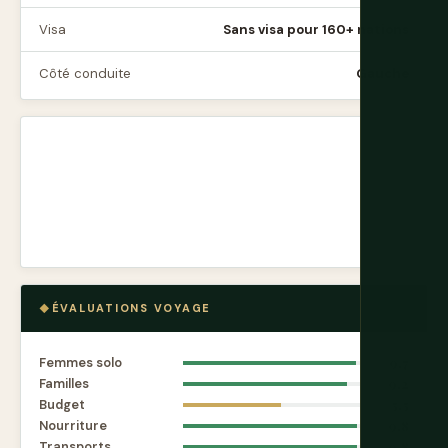
Visa
Sans visa pour 160+ nations
Côté conduite
Gauche
ÉVALUATIONS VOYAGE
Femmes solo
9.7
Familles
9.2
Budget
5.5
Nourriture
9.8
Transports
9.8