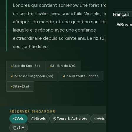
Londres qui contient somehow une forêt tropicale,
un centre hawker avec une étoile Michelin, le meilleur
aéroport du monde, et une question sur l'identité à
☕
Buy 
laquelle elle répond avec une confiance
extraordinaire depuis soixante ans. Le riz au poulet
seul justifie le vol.
Asie du Sud-Est
13–18 h de NYC
Dollar de Singapour (S$)
Chaud toute l'année
Cité-État
RÉSERVER SINGAPOUR
Vols
Hôtels
Tours & Activités
Avis
eSIM