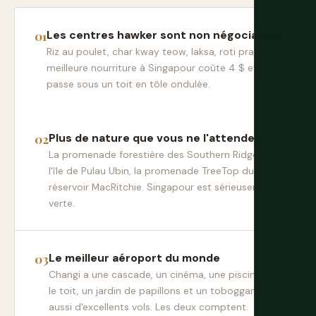
Les centres hawker sont non négociables
Riz au poulet, char kway teow, laksa, roti prata. La
meilleure nourriture à Singapour coûte 4 $ et se
passe sous un toit en tôle ondulée.
Plus de nature que vous ne l'attendez
La promenade forestière des Southern Ridges,
l'île de Pulau Ubin, la promenade TreeTop du
réservoir MacRitchie. Singapour est sérieusement
verte.
Le meilleur aéroport du monde
Changi a une cascade, un cinéma, une piscine sur
le toit, un jardin de papillons et un toboggan. Il a
aussi d'excellents vols. Les deux comptent.