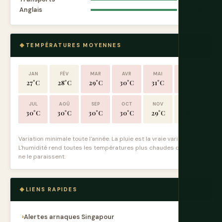
Anglais
9.8
TEMPÉRATURES MOYENNES
JAN
FÉV
MAR
AVR
MAI
JUIN
27°C
28°C
29°C
30°C
31°C
31°C
JUL
AOÛ
SEP
OCT
NOV
DÉC
30°C
30°C
30°C
30°C
29°C
28°C
Variation minimale toute l'année. La pluie est la vraie variable.
L'humidité rend toutes les températures plus chaudes qu'elles
ne le paraissent.
LIENS RAPIDES
Alertes arnaques Singapour