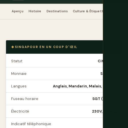
Aperçu
Histoire
Destinations
Culture & Étiquette
Nourriture
SINGAPOUR EN UN COUP D'ŒIL
Statut
Cité-État
Monnaie
SGD (S$)
Langues
Anglais, Mandarin, Malais, Tamoul
Fuseau horaire
SGT (UTC+8)
Électricité
230V, Type G
Indicatif téléphonique
+65