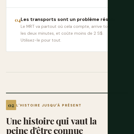
Les transports sont un problème résolu
Le MRT va partout où cela compte, arrive toutes
les deux minutes, et coûte moins de 2 S$.
Utilisez-le pour tout.
L'HISTOIRE JUSQU'À PRÉSENT
Une
histoire
qui
vaut
la
peine
d'être
connue