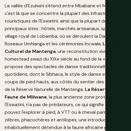
La vallée d'Ezulwini s'étend entre Mbabane et Manzini et
c'est là que se concentre la plupart des infrastructures
touristiques de l'Eswatini, ainsi que la plupart de ses
principaux sites : hôtels, marchés artisanaux, spas et le
village royal de Lobamba, où se déroulent la Danse des
Roseaux Umhlanga et les cérémonies Incwala.
Le Village
Culturel de Mantenga
, une reconstitution vivante d'un
homestead swazi du XIXe siècle au fond de la vallée,
propose des spectacles de danse traditionnelle
quotidiens, dont le Sibhaca, le style de danse swazi à
coups de pied hauts, aux côtés du sentier des cascades
de la Réserve Naturelle de Mantenga.
La Réserve de
Faune de Mlilwane
, la plus ancienne zone protégée de
l'Eswatini, n'a pas de prédateurs, ce qui signifie que vous
pouvez l'explorer à pied, à VTT ou à cheval parmi les
zèbres, phacochères et antilopes, une introduction
inhabituellement détendue à la faune africaine pour un