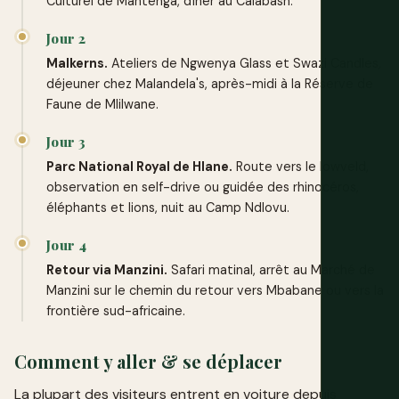
Culturel de Mantenga, dîner au Calabash.
Jour 2
Malkerns.
Ateliers de Ngwenya Glass et Swazi Candles,
déjeuner chez Malandela's, après-midi à la Réserve de
Faune de Mlilwane.
Jour 3
Parc National Royal de Hlane.
Route vers le lowveld,
observation en self-drive ou guidée des rhinocéros,
éléphants et lions, nuit au Camp Ndlovu.
Jour 4
Retour via Manzini.
Safari matinal, arrêt au Marché de
Manzini sur le chemin du retour vers Mbabane ou vers la
frontière sud-africaine.
Comment y aller & se déplacer
La plupart des visiteurs entrent en voiture depuis