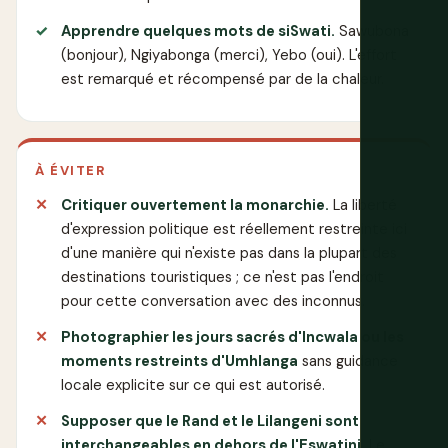
Apprendre quelques mots de siSwati.
Sawubona
(bonjour), Ngiyabonga (merci), Yebo (oui). L'effort
est remarqué et récompensé par de la chaleur.
À ÉVITER
Critiquer ouvertement la monarchie.
La liberté
d'expression politique est réellement restreinte ici
d'une manière qui n'existe pas dans la plupart des
destinations touristiques ; ce n'est pas l'endroit
pour cette conversation avec des inconnus.
Photographier les jours sacrés d'Incwala ou les
moments restreints d'Umhlanga
sans guidance
locale explicite sur ce qui est autorisé.
Supposer que le Rand et le Lilangeni sont
interchangeables en dehors de l'Eswatini.
Le