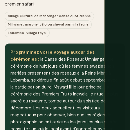
premier safari.
Village Culturel de Mantenga : danse quotidienne
Mlilwane : marche, vélo ou cheval parmi la faune
Lobamba : village royal
Programmez votre voyage autour des
cérémonies :
la Danse des Roseaux Umhlanga, une
cérémonie de huit jours où les femmes swazies non
mariées présentent des roseaux à la Reine Mère à
Lobamba, se déroule fin août début septembre, avec
la participation du roi Mswati III le jour principal. La
cérémonie des Premiers Fruits Incwala, le rituel le plus
sacré du royaume, tombe autour du solstice de
décembre. Les deux accueillent les visiteurs
respectueux pour observer, bien que les règles de
photographie soient strictes les jours les plus sacrés ;
consultez un guide local avant d'approcher avec un