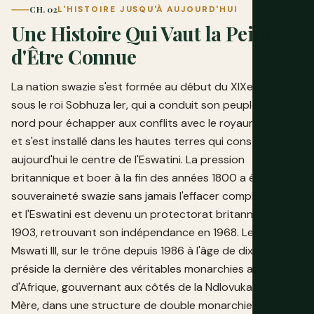
CH. 02
L'HISTOIRE JUSQU'À AUJOURD'HUI
Une Histoire Qui Vaut la Peine
d'Être Connue
La nation swazie s'est formée au début du XIXe siècle
sous le roi Sobhuza Ier, qui a conduit son peuple vers le
nord pour échapper aux conflits avec le royaume zoulou
et s'est installé dans les hautes terres qui constituent
aujourd'hui le centre de l'Eswatini. La pression
britannique et boer à la fin des années 1800 a érodé la
souveraineté swazie sans jamais l'effacer complètement,
et l'Eswatini est devenu un protectorat britannique en
1903, retrouvant son indépendance en 1968. Le roi
Mswati III, sur le trône depuis 1986 à l'âge de dix-huit ans,
préside la dernière des véritables monarchies absolues
d'Afrique, gouvernant aux côtés de la Ndlovukati, la Reine
Mère, dans une structure de double monarchie qui