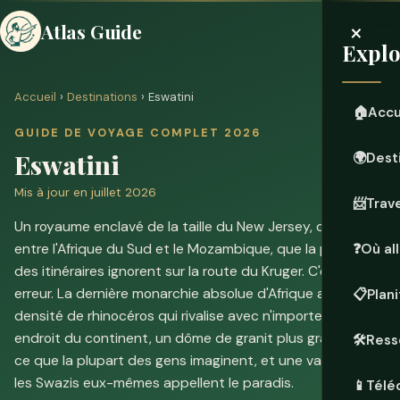
×
Atlas Guide
Explo
Accueil
›
Destinations
› Eswatini
🏠
Accu
GUIDE DE VOYAGE COMPLET 2026
Eswatini
🌍
Dest
Mis à jour en juillet 2026
📨
Trave
Un royaume enclavé de la taille du New Jersey, coincé
entre l'Afrique du Sud et le Mozambique, que la plupart
❓
Où all
des itinéraires ignorent sur la route du Kruger. C'est une
erreur. La dernière monarchie absolue d'Afrique abrite une
📋
Plan
densité de rhinocéros qui rivalise avec n'importe quel
endroit du continent, un dôme de granit plus grand que
🛠️
Ress
ce que la plupart des gens imaginent, et une vallée que
les Swazis eux-mêmes appellent le paradis.
📱
Télé