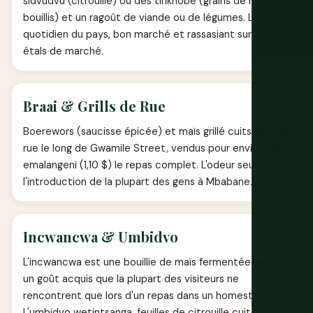
sidvudvu (citrouille) ou des tinkhobe (grains de maïs
bouillis) et un ragoût de viande ou de légumes. Le repas
quotidien du pays, bon marché et rassasiant sur les
étals de marché.
~1,10 $
Braai & Grills de Rue
Boerewors (saucisse épicée) et maïs grillé cuits dans la
rue le long de Gwamile Street, vendus pour environ 20
emalangeni (1,10 $) le repas complet. L'odeur seule est
l'introduction de la plupart des gens à Mbabane.
Incwancwa & Umbidvo
L'incwancwa est une bouillie de maïs fermentée aigre,
un goût acquis que la plupart des visiteurs ne
rencontrent que lors d'un repas dans un homestead.
L'umbidvo wetintsanga, feuilles de citrouille cuites avec