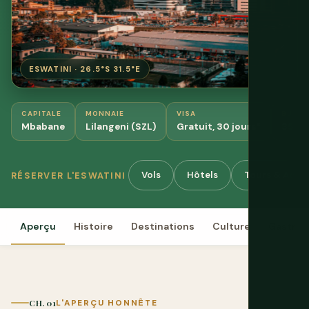
ESWATINI · 26.5°S 31.5°E
CAPITALE
MONNAIE
VISA
BUDGE
Mbabane
Lilangeni (SZL)
Gratuit, 30 jours*
35-55
Vols
Hôtels
Tours & Activ
RÉSERVER L'ESWATINI
Aperçu
Histoire
Destinations
Culture
Gastro
CH. 01
L'APERÇU HONNÊTE