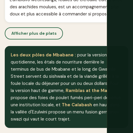
des arachides moulues, est un accompagnement plus
doux et plus accessible à commander si proposé.
Afficher plus de plats
Les deux pôles de Mbabane :
pour la version
quotidienne, les étals de nourriture derrière le
terminus de bus de Mbabane et le long de Gwamile
Street servent du sishwala et de la viande grillée à la
foule locale du déjeuner pour un ou deux dollars. Pour
la version haut de gamme,
Ramblas at the Mall
propose des foies de poulet fumés peri-peri devenus
une institution locale, et
The Calabash
en haut dans
la vallée d'Ezulwini propose un menu fusion germano-
swazi qui vaut le court trajet.