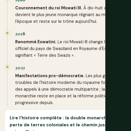
Couronnement du roi Mswati III.
À dix-huit ans, il
devient le plus jeune monarque régnant au monde à
l'époque et reste sur le trône aujourd'hui.
2018
Renommé Eswatini.
Le roi Mswati III change le nom
officiel du pays de Swaziland en Royaume d'Eswatini,
signifiant « Terre des Swazis ».
2021
Manifestations pro-démocratie.
Les plus grands
troubles de l'histoire moderne du royaume font suite à
des appels à une démocratie multipartite ; la
monarchie reste en place et la réforme politique a été
progressive depuis.
Lire l'histoire complète : la double monarchie, la
perte de terres coloniales et le chemin jusqu'à