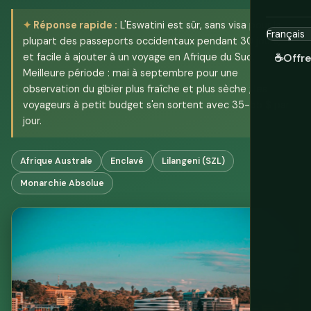
Réponse rapide :
L'Eswatini est sûr, sans visa pour la
plupart des passeports occidentaux pendant 30 jours,
et facile à ajouter à un voyage en Afrique du Sud.
☕
Offr
Meilleure période : mai à septembre pour une
observation du gibier plus fraîche et plus sèche ; les
voyageurs à petit budget s'en sortent avec 35-55 $ par
jour.
Afrique Australe
Enclavé
Lilangeni (SZL)
Monarchie Absolue