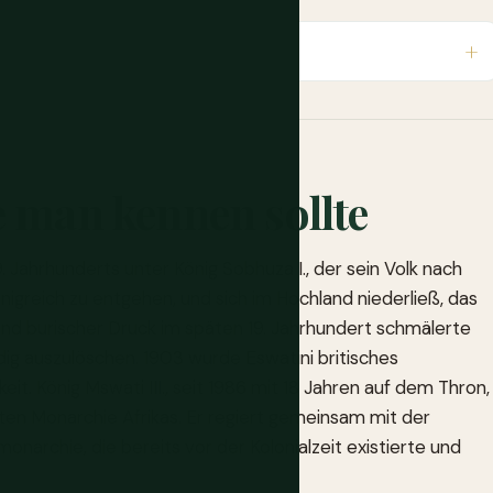
e man kennen sollte
 Jahrhunderts unter König Sobhuza I., der sein Volk nach
igreich zu entgehen, und sich im Hochland niederließ, das
 und burischer Druck im späten 19. Jahrhundert schmälerte
ndig auszulöschen. 1903 wurde Eswatini britisches
it. König Mswati III., seit 1986 mit 18 Jahren auf dem Thron,
ten Monarchie Afrikas. Er regiert gemeinsam mit der
onarchie, die bereits vor der Kolonialzeit existierte und