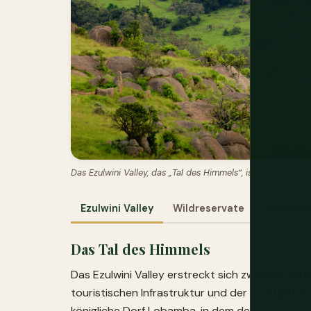
Das Ezulwini Valley, das „Tal des Himmels“, ist das touristi
Ezulwini Valley
Wildreservate
Hochland
Das Tal des Himmels
Das Ezulwini Valley erstreckt sich zwischen M
touristischen Infrastruktur und der wichtigst
königliche Dorf Lobamba, in dem der Umhlanga