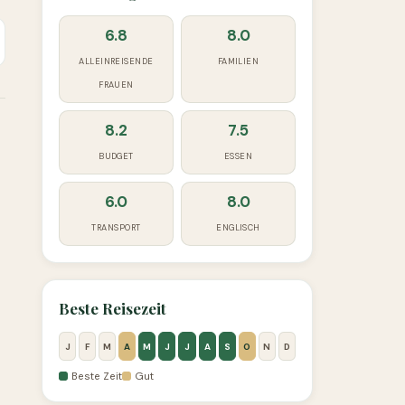
6.8
8.0
ALLEINREISENDE
FAMILIEN
FRAUEN
8.2
7.5
BUDGET
ESSEN
6.0
8.0
TRANSPORT
ENGLISCH
Beste Reisezeit
J
F
M
A
M
J
J
A
S
O
N
D
Beste Zeit
Gut