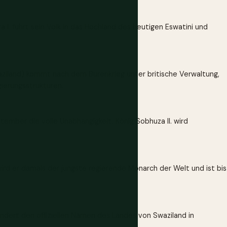
 I. führt sein Volk in das Hochland des heutigen Eswatini und
ziland) kommt nach dem Burenkrieg unter britische Verwaltung,
gierungsstrukturen.
tember die volle Unabhängigkeit, König Sobhuza II. wird
ird er damals der jüngste regierende Monarch der Welt und ist bis
 ändert den offiziellen Namen des Landes von Swaziland in