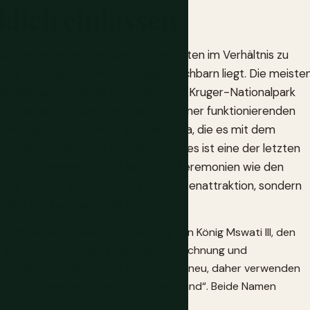
klich einlassen
as und eines der am wenigsten besuchten im Verhältnis zu
l es im Schatten zweier riesiger Nachbarn liegt. Die meiste
in Südafrika unterwegs zum oder vom Kruger-Nationalpark
lich anhält, entdeckt ein Land mit einer funktionierenden
derwegen im Hochland von Malolotja, die es mit dem
ntisch erhaltenen Königskultur: Dies ist eine der letzten
on König Mswati III führt weiterhin Zeremonien wie den
ts Festival durch – nicht als Touristenattraktion, sondern
m Rand aus zuschauen dürfen.
ni umbenannt – eine Entscheidung von König Mswati III, den
statt der kolonialen englischen Bezeichnung und
 Die Namensänderung ist noch relativ neu, daher verwenden
Langzeit-Auswanderer weiterhin „Swaziland“. Beide Namen