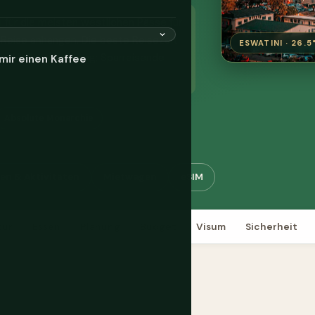
ei für die meisten westlichen Pässe für
a-Reise anhängen. Die beste Reisezeit
ESWATINI · 26.5°
ere Wildbeobachtung; Sparreisende
mir einen Kaffee
Absolute Monarchie
en & Aktivitäten
Mietwagen
eSIM
tur
Essen
Planung
Budget
Visum
Sicherheit