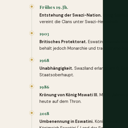
Frühes 19. Jh.
Entstehung der Swazi-Nation.
König Sobhuza
vereint die Clans unter Swazi-Herrschaft.
1903
Britisches Protektorat.
Eswatini (damals Swa
behält jedoch Monarchie und traditionelle Re
1968
Unabhängigkeit.
Swaziland erlangt am 6. Sep
Staatsoberhaupt.
1986
Krönung von König Mswati III.
Mit 18 Jahren w
heute auf dem Thron.
2018
Umbenennung in Eswatini.
König Mswati III.