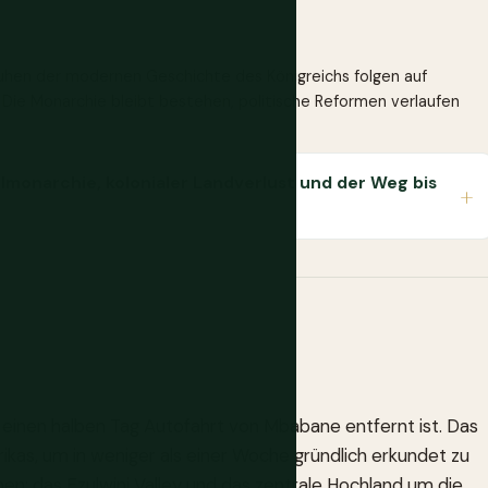
uhen der modernen Geschichte des Königreichs folgen auf
ie Monarchie bleibt bestehen, politische Reformen verlaufen
lmonarchie, kolonialer Landverlust und der Weg bis
ls einen halben Tag Autofahrt von Mbabane entfernt ist. Das
ikas, um in weniger als einer Woche gründlich erkundet zu
onen: das Ezulwini Valley und das zentrale Hochland um die