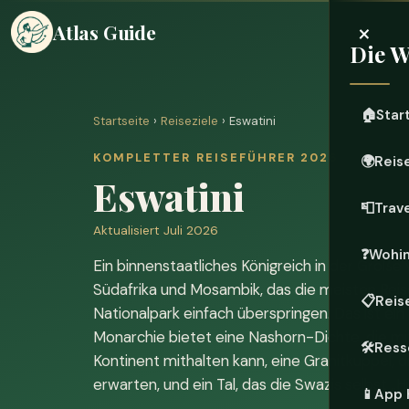
×
Atlas Guide
Die W
🏠
Star
Startseite
›
Reiseziele
› Eswatini
KOMPLETTER REISEFÜHRER 2026
🌍
Reis
Eswatini
📮
Trave
Aktualisiert Juli 2026
❓
Wohin
Ein binnenstaatliches Königreich in der Größe
Südafrika und Mosambik, das die meisten Re
📋
Reis
Nationalpark einfach überspringen. Das ist ein 
Monarchie bietet eine Nashorn-Dichte, die m
🛠️
Ress
Kontinent mithalten kann, eine Granitkuppel, di
erwarten, und ein Tal, das die Swazis selbst „
📱
App 