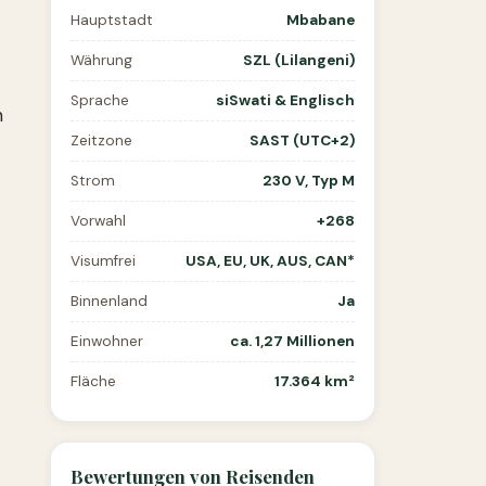
Hauptstadt
Mbabane
Währung
SZL (Lilangeni)
Sprache
siSwati & Englisch
n
Zeitzone
SAST (UTC+2)
Strom
230 V, Typ M
Vorwahl
+268
Visumfrei
USA, EU, UK, AUS, CAN*
Binnenland
Ja
Einwohner
ca. 1,27 Millionen
Fläche
17.364 km²
Bewertungen von Reisenden