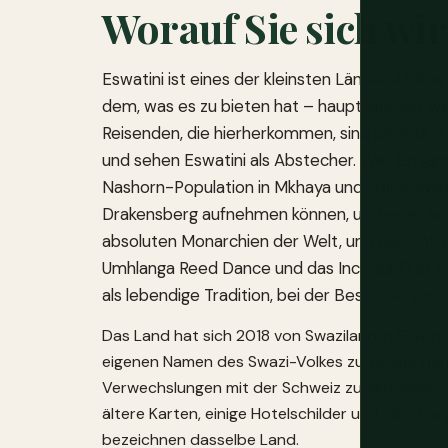
Worauf Sie sich wir
Eswatini ist eines der kleinsten Länder Afrik
dem, was es zu bieten hat – hauptsächlich, wei
Reisenden, die hierherkommen, sind bereits 
und sehen Eswatini als Abstecher. Wer tatsäch
Nashorn-Population in Mkhaya und Hlane, Wan
Drakensberg aufnehmen können, und einer authe
absoluten Monarchien der Welt, und der Hof v
Umhlanga Reed Dance und das Incwala First Frui
als lebendige Tradition, bei der Besucher vo
Das Land hat sich 2018 von Swaziland in Eswati
eigenen Namen des Swazi-Volkes zu verwenden 
Verwechslungen mit der Schweiz zu vermeiden.
ältere Karten, einige Hotelschilder und viele 
bezeichnen dasselbe Land.