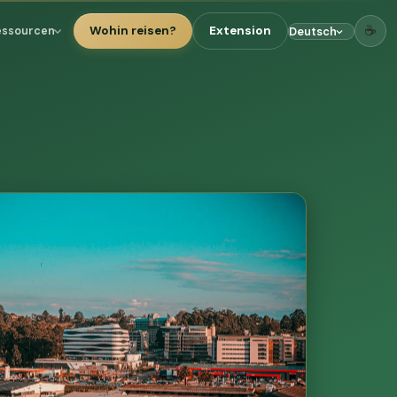
☕
Wohin reisen?
Extension
essourcen