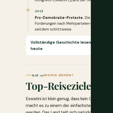
Königreich Eswatini („Land der Swazis“).
2021
Pro-Demokratie-Proteste.
Die größten Unr
Forderungen nach Mehrparteien-Demokratie. D
seitdem schrittweise.
Vollständige Geschichte lesen: Die Doppe
heute
KAP. 03
WOHIN GEHEN?
Top-Reiseziele
Eswatini ist klein genug, dass kein Ort mehr a
macht es zu einem der einfachsten Länder Afr
werden. Das Land teilt sich natürlich in vier Z