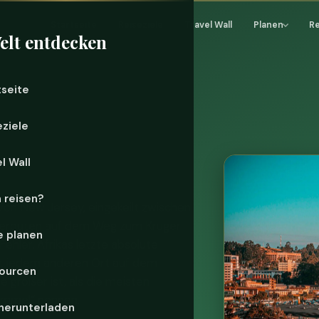
Startseite
Reiseziele
Travel Wall
Planen
R
elt entdecken
tseite
eziele
l Wall
 reisen?
 von New Jersey, eingekeilt zwischen
iserouten auf dem Weg zum Kruger-
e planen
Fehler. Afrikas letzte absolute
it jedem anderen Ort auf dem
ourcen
e größer ist, als die meisten
Himmel“ nennen.
herunterladen