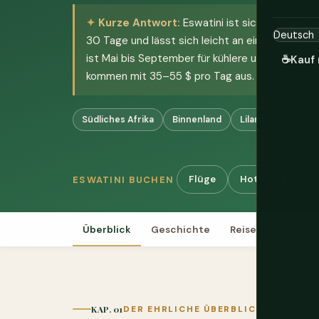
Kurze Antwort:
Eswatini ist sicher, visumfr
30 Tage und lässt sich leicht an eine Südafrik
ist Mai bis September für kühlere und trocken
☕
Kauf 
kommen mit 35–55 $ pro Tag aus.
Südliches Afrika
Binnenland
Lilangeni (SZL)
Flüge
Hotels
Tour
ESWATINI BUCHEN
Überblick
Geschichte
Reiseziele
Kul
KAP. 01
DER EHRLICHE ÜBERBLICK