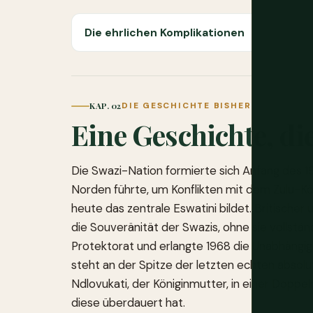
Die ehrlichen Komplikationen
KAP. 02
DIE GESCHICHTE BISHER
Eine Geschichte, di
Die Swazi-Nation formierte sich Anfang des 19.
Norden führte, um Konflikten mit dem Zulu-Kön
heute das zentrale Eswatini bildet. Britischer
die Souveränität der Swazis, ohne sie vollstä
Protektorat und erlangte 1968 die Unabhängigke
steht an der Spitze der letzten echten absolu
Ndlovukati, der Königinmutter, in einer Doppelm
diese überdauert hat.