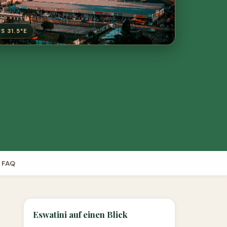
S 31.5°E
FAQ
Eswatini auf einen Blick