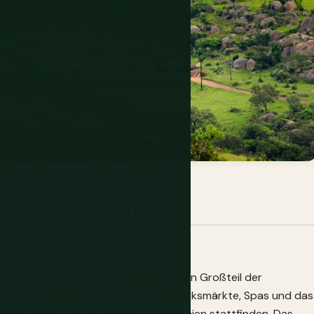
sche Herz des zentralen Eswatini.
 & Wandern
Handwerk & Kunst
babane und Manzini und beherbergt den Großteil der
en Sehenswürdigkeiten: Hotels, Handwerksmärkte, Spas und das
 Reed Dance und die Incwala-Zeremonien stattfinden. Das