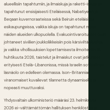
alueellisiin tapahtumiin, ja ilmaiskuja ja raketti-iskuja on
tapahtunut ensisijaisesti Eteläisessä, Nabatiyehin ja
Beqaan kuvernoraateissa sekä Beiruin eteläisissä
esikaupungeissa, vaikka iskuja on tapahtunut myös
näiden alueiden ulkopuolella. Evakuointivaroitukset ovat
johtaneet siviilien joukkoliikkeisiin pois kärsiviltä alueilta,
ja vaikka vihollisuuksien lopettamisesta ilmoitettiin 16.
huhtikuuta 2026, taistelut ja ilmaiskut ovat jatkuneet
erityisesti Etelä-Libanonissa, missä Israelin sotilaallinen
läsnäolo on edelleen olemassa. Ison-Britannian
viranomaiset kuvailevat tilannetta dynaamiseksi ja
nopeasti muuttuvaksi.
Yhdysvaltain ulkoministeriö määräsi 23. helmikuuta
2026 ei-välttämättömän hallituksen henkilöstön ja