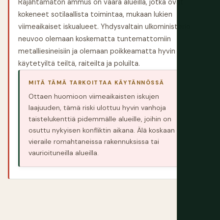
Räjähtämätön ammus on vaara alueilla, jotka ovat
kokeneet sotilaallista toimintaa, mukaan lukien
viimeaikaiset iskualueet. Yhdysvaltain ulkoministeriö
neuvoo olemaan koskematta tuntemattomiin
metalliesineisiin ja olemaan poikkeamatta hyvin
käytetyiltä teiltä, raiteilta ja poluilta.
MITÄ TÄMÄ TARKOITTAA KÄYTÄNNÖSSÄ
Ottaen huomioon viimeaikaisten iskujen
laajuuden, tämä riski ulottuu hyvin vanhoja
taistelukenttiä pidemmälle alueille, joihin on
osuttu nykyisen konfliktin aikana. Älä koskaan
vieraile romahtaneissa rakennuksissa tai
vaurioituneilla alueilla.