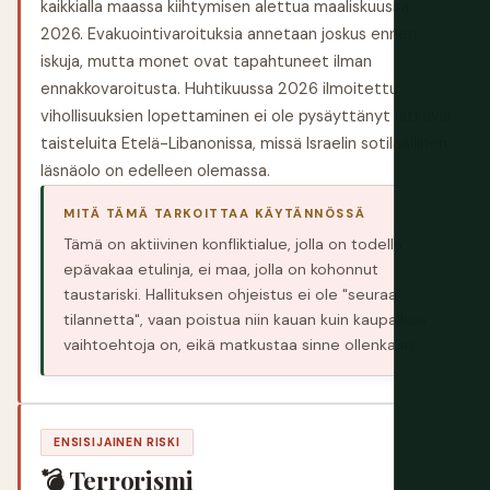
kaikkialla maassa kiihtymisen alettua maaliskuussa
2026. Evakuointivaroituksia annetaan joskus ennen
iskuja, mutta monet ovat tapahtuneet ilman
ennakkovaroitusta. Huhtikuussa 2026 ilmoitettu
vihollisuuksien lopettaminen ei ole pysäyttänyt jatkuvia
taisteluita Etelä-Libanonissa, missä Israelin sotilaallinen
läsnäolo on edelleen olemassa.
MITÄ TÄMÄ TARKOITTAA KÄYTÄNNÖSSÄ
Tämä on aktiivinen konfliktialue, jolla on todella
epävakaa etulinja, ei maa, jolla on kohonnut
taustariski. Hallituksen ohjeistus ei ole "seuraa
tilannetta", vaan poistua niin kauan kuin kaupallisia
vaihtoehtoja on, eikä matkustaa sinne ollenkaan.
ENSISIJAINEN RISKI
💣 Terrorismi