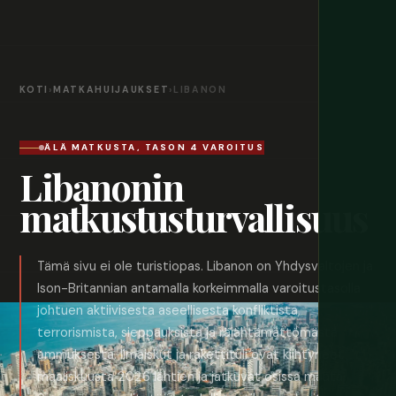
KOTI
›
MATKAHUIJAUKSET
›
LIBANON
ÄLÄ MATKUSTA, TASON 4 VAROITUS
Libanonin
matkustusturvallisuus
Tämä sivu ei ole turistiopas. Libanon on Yhdysvaltojen ja
Ison-Britannian antamalla korkeimmalla varoitustasolla
johtuen aktiivisesta aseellisesta konfliktista,
terrorismista, sieppauksista ja räjähtämättömästä
ammuksesta. Ilmaiskut ja rakettituli ovat kiihtyneet
maaliskuusta 2026 lähtien ja jatkuvat osissa maata.