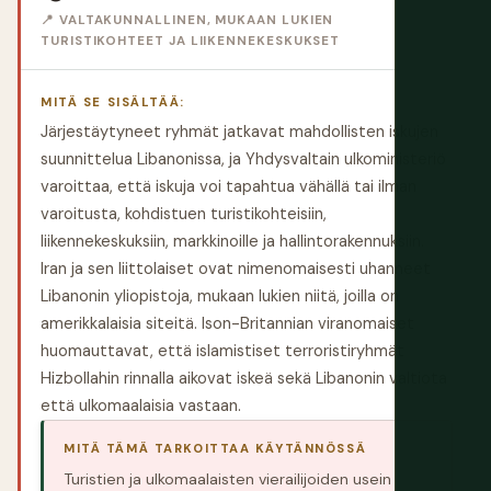
📍 VALTAKUNNALLINEN, MUKAAN LUKIEN
TURISTIKOHTEET JA LIIKENNEKESKUKSET
MITÄ SE SISÄLTÄÄ:
Järjestäytyneet ryhmät jatkavat mahdollisten iskujen
suunnittelua Libanonissa, ja Yhdysvaltain ulkoministeriö
varoittaa, että iskuja voi tapahtua vähällä tai ilman
varoitusta, kohdistuen turistikohteisiin,
liikennekeskuksiin, markkinoille ja hallintorakennuksiin.
Iran ja sen liittolaiset ovat nimenomaisesti uhanneet
Libanonin yliopistoja, mukaan lukien niitä, joilla on
amerikkalaisia siteitä. Ison-Britannian viranomaiset
huomauttavat, että islamistiset terroristiryhmät
Hizbollahin rinnalla aikovat iskeä sekä Libanonin valtiota
että ulkomaalaisia vastaan.
MITÄ TÄMÄ TARKOITTAA KÄYTÄNNÖSSÄ
Turistien ja ulkomaalaisten vierailijoiden usein