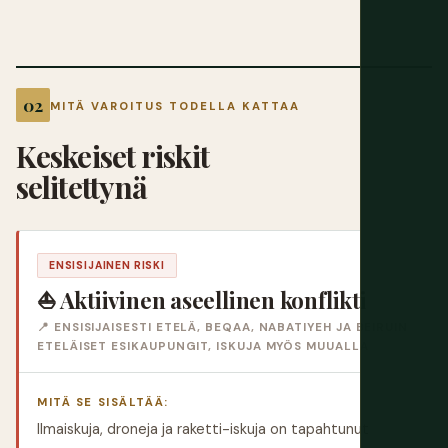
MITÄ VAROITUS TODELLA KATTAA
Keskeiset riskit
selitettynä
ENSISIJAINEN RISKI
⛵ Aktiivinen aseellinen konflikti
📍 ENSISIJAISESTI ETELÄ, BEQAA, NABATIYEH JA BEIRUIN
ETELÄISET ESIKAUPUNGIT, ISKUJA MYÖS MUUALLA
MITÄ SE SISÄLTÄÄ:
Ilmaiskuja, droneja ja raketti-iskuja on tapahtunut