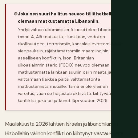
🚫
Jokainen suuri hallitus neuvoo tällä hetkellä
olemaan matkustamatta Libanoniin.
Yhdysvaltain ulkoministeriö luokittelee Libanonin
tason 4, Älä matkusta, -luokkaan, vedoten
rikollisuuteen, terrorismiin, kansalaislevottomuuksiin,
sieppauksiin, räjähtämättömiin maamiinoihin ja
aseelliseen konfliktiin. Ison-Britannian
ulkoasiainministeriö (FCDO) neuvoo olemaan
matkustamatta lainkaan suuriin osiin maata ja
välttämään kaikkea paitsi välttämätöntä
matkustamista muualle. Tämä ei ole yleinen
varoitus, vaan se heijastaa aktiivista, kiihtyvää
konfliktia, joka on jatkunut läpi vuoden 2026.
Maaliskuusta 2026 lähtien Israelin ja libanonilaisen
Hizbollahin välinen konflikti on kiihtynyt vastauksena