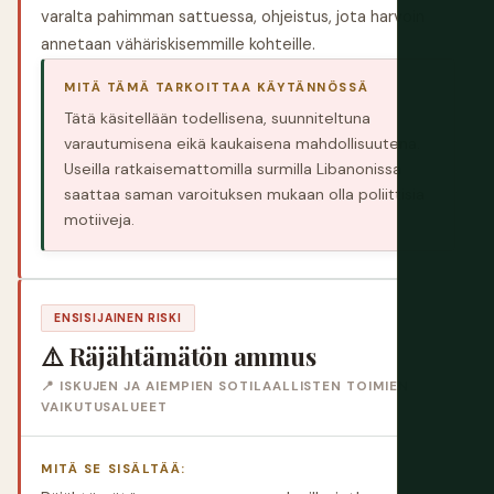
varalta pahimman sattuessa, ohjeistus, jota harvoin
annetaan vähäriskisemmille kohteille.
MITÄ TÄMÄ TARKOITTAA KÄYTÄNNÖSSÄ
Tätä käsitellään todellisena, suunniteltuna
varautumisena eikä kaukaisena mahdollisuutena.
Useilla ratkaisemattomilla surmilla Libanonissa
saattaa saman varoituksen mukaan olla poliittisia
motiiveja.
ENSISIJAINEN RISKI
⚠️ Räjähtämätön ammus
📍 ISKUJEN JA AIEMPIEN SOTILAALLISTEN TOIMIEN
VAIKUTUSALUEET
MITÄ SE SISÄLTÄÄ: