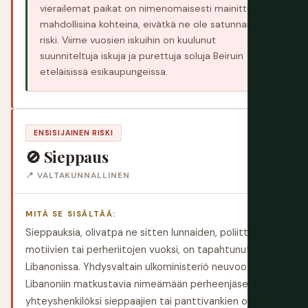
vierailemat paikat on nimenomaisesti mainittu
mahdollisina kohteina, eivätkä ne ole satunnainen
riski. Viime vuosien iskuihin on kuulunut
suunniteltuja iskuja ja purettuja soluja Beiruin
eteläisissä esikaupungeissa.
ENSISIJAINEN RISKI
🚫 Sieppaus
📍 VALTAKUNNALLINEN
MITÄ SE SISÄLTÄÄ:
Sieppauksia, olivatpa ne sitten lunnaiden, poliittisten
motiivien tai perheriitojen vuoksi, on tapahtunut
Libanonissa. Yhdysvaltain ulkoministeriö neuvoo
Libanoniin matkustavia nimeämään perheenjäsenen
yhteyshenkilöksi sieppaajien tai panttivankien ottajien