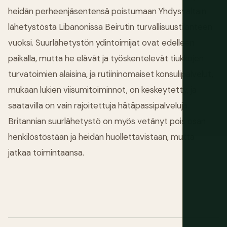
heidän perheenjäsentensä poistumaan Yhdysvaltain
lähetystöstä Libanonissa Beirutin turvallisuustilanteen
vuoksi. Suurlähetystön ydintoimijat ovat edelleen
paikalla, mutta he elävät ja työskentelevät tiukkojen
turvatoimien alaisina, ja rutiininomaiset konsulipalvelut,
mukaan lukien viisumitoiminnot, on keskeytetty, ja
saatavilla on vain rajoitettuja hätäpassipalveluja.
Britannian suurlähetystö on myös vetänyt pois osan
henkilöstöstään ja heidän huollettavistaan, mutta
jatkaa toimintaansa.