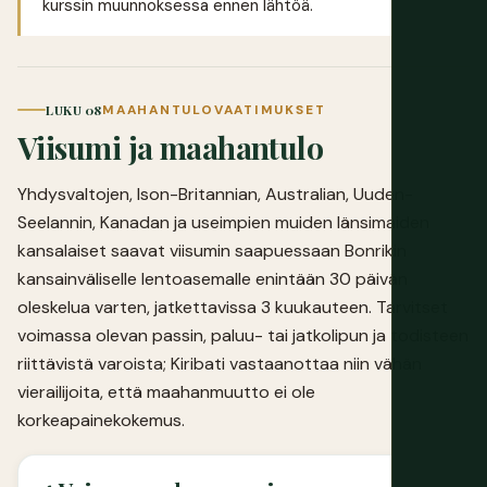
kurssin muunnoksessa ennen lähtöä.
LUKU 08
MAAHANTULOVAATIMUKSET
Viisumi ja maahantulo
Yhdysvaltojen, Ison-Britannian, Australian, Uuden-
Seelannin, Kanadan ja useimpien muiden länsimaiden
kansalaiset saavat viisumin saapuessaan Bonrikin
kansainväliselle lentoasemalle enintään 30 päivän
oleskelua varten, jatkettavissa 3 kuukauteen. Tarvitset
voimassa olevan passin, paluu- tai jatkolipun ja todisteen
riittävistä varoista; Kiribati vastaanottaa niin vähän
vierailijoita, että maahanmuutto ei ole
korkeapainekokemus.