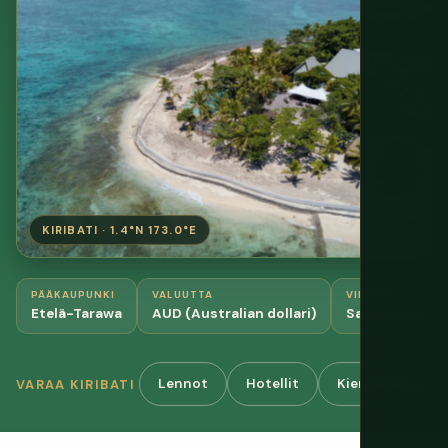
KIRIBATI · 1.4°N 173.0°E
PÄÄKAUPUNKI
VALUUTTA
VIISUMI
Etelä-Tarawa
AUD (Australian dollari)
Saapuessa, 30
Lennot
Hotellit
Kierrokset ja ak
VARAA KIRIBATI