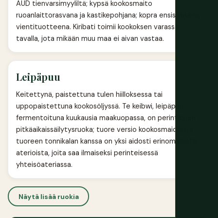
AUD tienvarsimyyliltä; kypsä kookosmaito
ruoanlaittorasvana ja kastikepohjana; kopra ensisijaisena
vientituotteena. Kiribati toimii kookoksen varassa
tavalla, jota mikään muu maa ei aivan vastaa.
Leipäpuu
Keitettynä, paistettuna tulen hiilloksessa tai
uppopaistettuna kookosöljyssä. Te keibwi, leipäpuu
fermentoituna kuukausia maakuopassa, on perinteinen
pitkäaikaissäilytysruoka; tuore versio kookosmaidon ja
tuoreen tonnikalan kanssa on yksi aidosti erinomaisista
aterioista, joita saa ilmaiseksi perinteisessä
yhteisöateriassa.
Näytä lisää ruokia