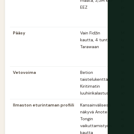
maata, 3,5M km²
paljon
EEZ
piene
maa-al
väest
Pääsy
Vain Fidžin
Myös F
kautta, 4 tuntia
kautta
Tarawaan
saman
vaativ
logisti
Vetovoima
Betion
Vielä
taistelukenttä,
intiimi
Kiritimatin
piene
luuhiirikalastus
atolli
Ilmaston eturintaman profiili
Kansainvälisesti
Yhtä
näkyvä Anote
eturin
Tongin
vastaa
vaikuttamistyön
dokum
kautta