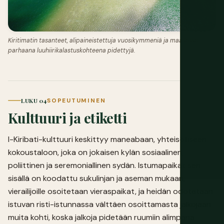
Kiritimatin tasanteet, alipaineistettuja vuosikymmeniä ja maailman
parhaana luuhiirikalastuskohteena pidettyjä.
LUKU 04
SOPEUTUMINEN
Kulttuuri ja etiketti
I-Kiribati-kulttuuri keskittyy maneabaan, yhteisölliseen
kokoustaloon, joka on jokaisen kylän sosiaalinen,
poliittinen ja seremoniallinen sydän. Istumapaikat sen
sisällä on koodattu sukulinjan ja aseman mukaan;
vierailijoille osoitetaan vieraspaikat, ja heidän odotetaan
istuvan risti-istunnassa välttäen osoittamasta jalkojaan
muita kohti, koska jalkoja pidetään ruumiin alimpana