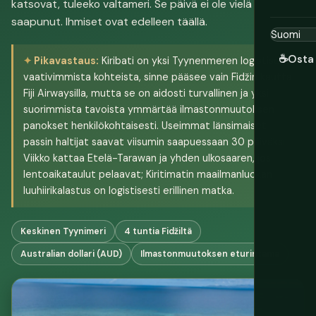
katsovat, tuleeko valtameri. Se päivä ei ole vielä
saapunut. Ihmiset ovat edelleen täällä.
☕
Osta 
Pikavastaus:
Kiribati on yksi Tyynenmeren logistisesti
vaativimmista kohteista, sinne pääsee vain Fidžin kautta
Fiji Airwaysilla, mutta se on aidosti turvallinen ja yksi
suorimmista tavoista ymmärtää ilmastonmuutoksen
panokset henkilökohtaisesti. Useimmat länsimaiset
passin haltijat saavat viisumin saapuessaan 30 päiväksi.
Viikko kattaa Etelä-Tarawan ja yhden ulkosaaren, jos
lentoaikataulut pelaavat; Kiritimatin maailmanluokan
luuhiirikalastus on logistisesti erillinen matka.
Keskinen Tyynimeri
4 tuntia Fidžiltä
Australian dollari (AUD)
Ilmastonmuutoksen eturintama