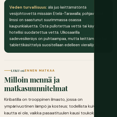
Veden turvallisuus:
älä juo keittämätöntä
vesijohtovettä missään Etelä-Tarawalla; pohjaveden
linssi on saastunut suurimmassa osassa
kaupunkialuetta. Osta pullotettua vettä tai käytä
hotellisi suodatettua vettä. Ulkosaarilla
sadevesikeräys on puhtaampaa, mutta keittämistä tai
tablettikäsittelyä suositellaan edelleen vierailijoille.
LUKU 06
ENNEN MATKAA
Milloin mennä ja
matkasuunnitelmat
Kiribatilla on trooppinen ilmasto, jossa on
ympärivuotinen lämpö ja kosteus; todellista kuivaa
kautta ei ole, vaikka pasaatituulen kausi toukokuusta