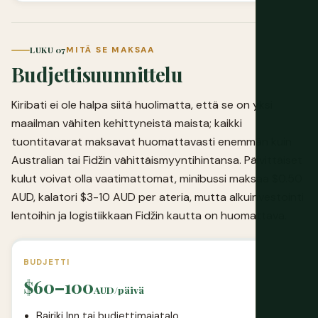
LUKU 07
MITÄ SE MAKSAA
Budjettisuunnittelu
Kiribati ei ole halpa siitä huolimatta, että se on yksi
maailman vähiten kehittyneistä maista; kaikki
tuontitavarat maksavat huomattavasti enemmän kuin
Australian tai Fidžin vähittäismyyntihintansa. Päivittäiset
kulut voivat olla vaatimattomat, minibussi maksaa $0.50
AUD, kalatori $3-10 AUD per ateria, mutta alkuinvestointi
lentoihin ja logistiikkaan Fidžin kautta on huomattava.
BUDJETTI
$60–100
AUD/päivä
Bairiki Inn tai budjettimajatalo