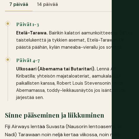
7 päivää
14 päivää
Päivät 1-3
Etelä-Tarawa.
Bairikin kalatori aamunkoitteessa, Betion
taistelukenttä ja tykkien asemat, Etelä-Tarawan tie
päästä päähän, kylän maneaba-vierailu jos sovittu.
Päivät 4-7
Ulkosaari (Abemama tai Butaritari).
Lennä Air
Kiribatilla; yhteisön majataloateriat, aamukalastus
paikallisten kanssa, Robert Louis Stevensonin kohde
Abemamassa, toddy-leikkausnäytös jos isäntäsi voi
järjestää sen.
Sinne pääseminen ja liikkuminen
Fiji Airways lentää Suvasta (Nausorin lentoasema, ei
Nadi) Tarawaan noin neljä kertaa viikossa, noin neljä