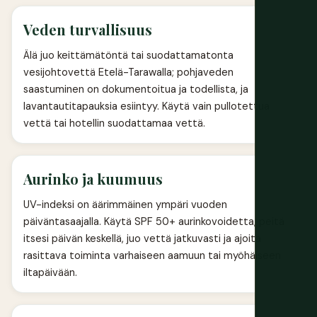
Veden turvallisuus
Älä juo keittämätöntä tai suodattamatonta
vesijohtovettä Etelä-Tarawalla; pohjaveden
saastuminen on dokumentoitua ja todellista, ja
lavantautitapauksia esiintyy. Käytä vain pullotettua
vettä tai hotellin suodattamaa vettä.
Aurinko ja kuumuus
UV-indeksi on äärimmäinen ympäri vuoden
päiväntasaajalla. Käytä SPF 50+ aurinkovoidetta, peitä
itsesi päivän keskellä, juo vettä jatkuvasti ja ajoita
rasittava toiminta varhaiseen aamuun tai myöhäiseen
iltapäivään.