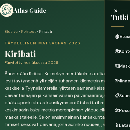
×
Atlas Guide
Tutki
Etusivu
›
Kohteet
› Kiribati
🏠
Etus
TÄYDELLINEN MATKAOPAS 2026
Kiribati
🌍
Koht
Päivitetty heinäkuussa 2026
📮
Matk
Äännetään Kiribas. Kolmekymmentäkolme atollia
levittäytyneenä yli neljän tuhannen kilometrin matkalle
❓
Minn
keskisellä Tyynellämerellä, ylittäen samanaikaisesti
päiväntasaajan ja kansainvälisen päivämäärärajan. Sen
📋
Suun
pääkaupunki ahtaa kuusikymmentätuhatta ihmistä
keskimäärin kaksi metriä merenpinnan yläpuolella olevalle
🛠️
Resu
maakaistaleelle. Se on ensimmäinen kansakunta, jossa
ihmiset seisovat päivänä, jona aurinko nousee, ja
📱
Lata