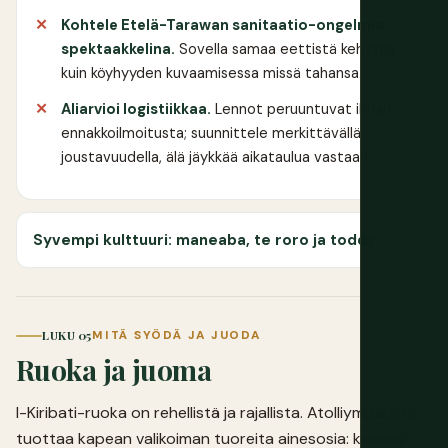
Kohtele Etelä-Tarawan sanitaatio-ongelmia
spektaakkelina.
Sovella samaa eettistä kehystä
kuin köyhyyden kuvaamisessa missä tahansa.
Aliarvioi logistiikkaa.
Lennot peruuntuvat ilman
ennakkoilmoitusta; suunnittele merkittävällä
joustavuudella, älä jäykkää aikataulua vastaan.
Syvempi kulttuuri: maneaba, te roro ja toddy
LUKU 05
MITÄ SYÖDÄ JA JUODA
Ruoka ja juoma
I-Kiribati-ruoka on rehellistä ja rajallista. Atolliympäristö
tuottaa kapean valikoiman tuoreita ainesosia: kookos