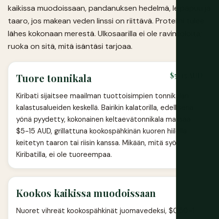
kaikissa muodoissaan, pandanuksen hedelmä, leipäpuu ja
taaro, jos makean veden linssi on riittävä. Proteiini tulee
lähes kokonaan merestä. Ulkosaarilla ei ole ravintoloita;
ruoka on sitä, mitä isäntäsi tarjoaa.
$5-15 AUD
Tuore tonnikala
Kiribati sijaitsee maailman tuottoisimpien tonnikalan
kalastusalueiden keskellä. Bairikin kalatorilla, edellisenä
yönä pyydetty, kokonainen keltaevätonnikala maksaa
$5-15 AUD, grillattuna kookospähkinän kuoren hiilellä
keitetyn taaron tai riisin kanssa. Mikään, mitä syöt
Kiribatilla, ei ole tuoreempaa.
Kookos kaikissa muodoissaan
Nuoret vihreät kookospähkinät juomavedeksi, $0.50-1