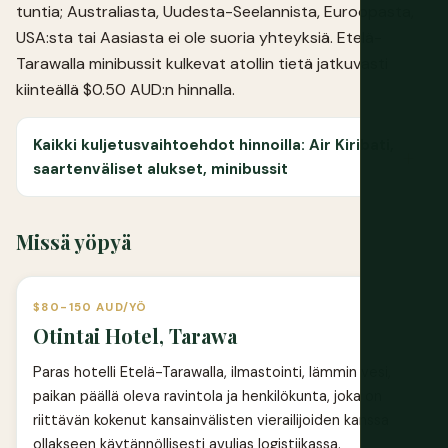
tuntia; Australiasta, Uudesta-Seelannista, Euroopasta,
USA:sta tai Aasiasta ei ole suoria yhteyksiä. Etelä-
Tarawalla minibussit kulkevat atollin tietä jatkuvasti
kiinteällä $0.50 AUD:n hinnalla.
Kaikki kuljetusvaihtoehdot hinnoilla: Air Kiribati,
saartenväliset alukset, minibussit
Missä yöpyä
$80-150 AUD/YÖ
Otintai Hotel, Tarawa
Paras hotelli Etelä-Tarawalla, ilmastointi, lämmin vesi,
paikan päällä oleva ravintola ja henkilökunta, joka on
riittävän kokenut kansainvälisten vierailijoiden kanssa
ollakseen käytännöllisesti avulias logistiikassa.