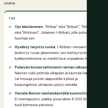
osana.
TEE
Opi ääntäminen.
"Kiribas" eikä "Kiribati", "Kirisimas"
eikä "Kiritimati". Jokainen I-Kiribati, jolle puhut,
huomaa sen.
Hyväksy tarjottu ruoka.
I-Kiribati-vieraanvaraisuus
keskittyy ruoan jakamiseen; sen kieltäytyminen
kyläkontekstissa on merkittävä sosiaalinen loukkaus.
Pukeudu konservatiivisesti rannan ulkopuolella.
Naisten tulisi peittää olkapäät ja käyttää hametta
tai housuja polven alapuolelle kylissä ja
kaupungeissa; uimapuku pysyy rannalla.
Vieraile Betion taistelukentällä kunnioittavasti.
Ei teemapuisto; paikka, jossa lähes 6 000 ihmistä
kuoli kolmessa päivässä.