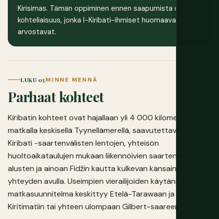
Kirisimas. Tämän oppiminen ennen saapumista on pieni
kohteliaisuus, jonka I-Kiribati-ihmiset huomaavat ja
arvostavat.
LUKU 03
MINNE MENNÄ
Parhaat kohteet
Kiribatin kohteet ovat hajallaan yli 4 000 kilometrin
matkalla keskisellä Tyynellämerellä, saavutettavissa Air
Kiribati -saartenvälisten lentojen, yhteisön
huoltoaikataulujen mukaan liikennöivien saartenvälisten
alusten ja ainoan Fidžin kautta kulkevan kansainvälisen
yhteyden avulla. Useimpien vierailijoiden käytännöllinen
matkasuunnitelma keskittyy Etelä-Tarawaan ja joko
Kiritimatiin tai yhteen ulompaan Gilbert-saareen.