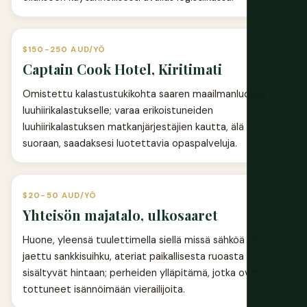
$150-250 AUD/YÖ
Captain Cook Hotel, Kiritimati
Omistettu kalastustukikohta saaren maailmanluokan
luuhiirikalastukselle; varaa erikoistuneiden
luuhiirikalastuksen matkanjärjestäjien kautta, älä
suoraan, saadaksesi luotettavia opaspalveluja.
$20-50 AUD/YÖ
Yhteisön majatalo, ulkosaaret
Huone, yleensä tuulettimella siellä missä sähköä on,
jaettu sankkisuihku, ateriat paikallisesta ruoasta
sisältyvät hintaan; perheiden ylläpitämä, jotka ovat
tottuneet isännöimään vierailijoita.