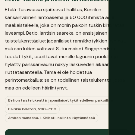
Etelä-Tarawassa sijaitsevat hallitus, Bonrikin
kansainvälinen lentoasema ja 60 000 ihmistä asuu
maakaistaleella, joka on monin paikoin tuskin kiitorataa
leveämpi. Betio, läntisin saareke, on ensisijainen
taistelukenttäalue: japanilaiset rannikkotykkien asemat,
mukaan lukien valtavat 8-tuumaiset Singapoerista
tuodut tykit, osoittavat merelle laguunin puolella, ja
hylätty panssarivaunu näkyy laskuveden aikaan
riuttatasanteella. Tämä ei ole hoidettua
perintömatkailua; se on todellinen taistelukenttä, jossa
maa on edelleen häiriintynyt.
Betion taistelukenttä, japanilaiset tykit edelleen paikoillaan
Bairikin kalatori, 5:30-7:00
Ambon maneaba, I-Kiribati-hallinto käytännössä