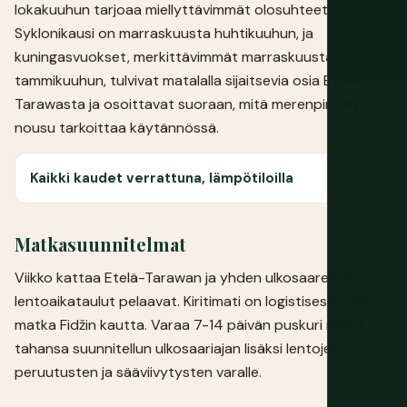
lokakuuhun tarjoaa miellyttävimmät olosuhteet.
Syklonikausi on marraskuusta huhtikuuhun, ja
kuningasvuokset, merkittävimmät marraskuusta
tammikuuhun, tulvivat matalalla sijaitsevia osia Etelä-
Tarawasta ja osoittavat suoraan, mitä merenpinnan
nousu tarkoittaa käytännössä.
Kaikki kaudet verrattuna, lämpötiloilla
Matkasuunnitelmat
Viikko kattaa Etelä-Tarawan ja yhden ulkosaaren, jos
lentoaikataulut pelaavat. Kiritimati on logistisesti erillinen
matka Fidžin kautta. Varaa 7-14 päivän puskuri minkä
tahansa suunnitellun ulkosaariajan lisäksi lentojen
peruutusten ja sääviivytysten varalle.