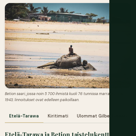
Betion saari, jossa noin 5 700 ihmistä kuoli 76 tunnissa marraskuussa
1943; linnoitukset ovat edelleen paikoillaan.
Etelä-Tarawa
Kiritimati
Ulommat Gilbert-saaret
Etelä-Tarawa ja Betion taistelukenttä