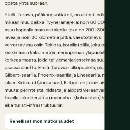
opeta yhtä suoraan.
Etelä-Tarawa, pääkaupunkiatolli, on aidosti erilainen kuin
mikään muu paikka Tyynellämerellä: noin 60 000 ihmistä
asuu kapealla maakaistaleella, joka on 200–800 metriä
leveä ja noin 30 kilometriä pitkä, väestötiheys
verrattavissa osiin Tokiota, koralliatollilla, joka on
keskimäärin kaksi metriä merenpinnan yläpuolella, ilman
korkeaa maata, jokia tai viemärijärjestelmää suurimmassa
osassa aluetta. Etelä-Tarawan ulkopuolella, ulommilla
Gilbert-saarilla, Phoenix-saarilla ja Linesaarilla, mukaan
lukien Kiritimati (Joulusaari), Kiribati on jotain aivan
muuta: perinteistä, hidasta ja aidosti vieraanvaraista
tavalla, joka perustuu maneaba- (kokoustalo) kulttuuriin
eikä turisti-infrastruktuuriin.
Rehelliset monimutkaisuudet