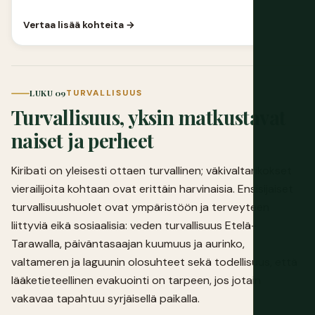
Vertaa lisää kohteita →
LUKU 09
TURVALLISUUS
Turvallisuus, yksin matkustavat
naiset ja perheet
Kiribati on yleisesti ottaen turvallinen; väkivaltarikokset
vierailijoita kohtaan ovat erittäin harvinaisia. Ensisijaiset
turvallisuushuolet ovat ympäristöön ja terveyteen
liittyviä eikä sosiaalisia: veden turvallisuus Etelä-
Tarawalla, päiväntasaajan kuumuus ja aurinko,
valtameren ja laguunin olosuhteet sekä todellisuus, että
lääketieteellinen evakuointi on tarpeen, jos jotain
vakavaa tapahtuu syrjäisellä paikalla.