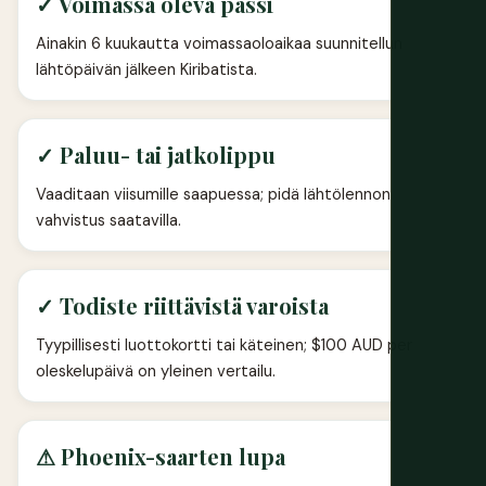
✓ Voimassa oleva passi
Ainakin 6 kuukautta voimassaoloaikaa suunnitellun
lähtöpäivän jälkeen Kiribatista.
✓ Paluu- tai jatkolippu
Vaaditaan viisumille saapuessa; pidä lähtölennon
vahvistus saatavilla.
✓ Todiste riittävistä varoista
Tyypillisesti luottokortti tai käteinen; $100 AUD per
oleskelupäivä on yleinen vertailu.
⚠ Phoenix-saarten lupa