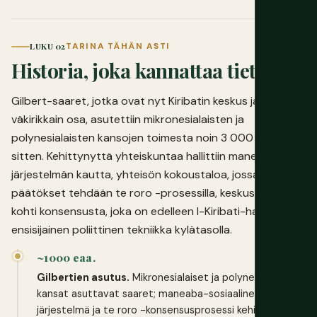
LUKU 02
TARINA TÄHÄN ASTI
Historia, joka kannattaa tietää
Gilbert-saaret, jotka ovat nyt Kiribatin keskus ja
väkirikkain osa, asutettiin mikronesialaisten ja
polynesialaisten kansojen toimesta noin 3 000 vuotta
sitten. Kehittynyttä yhteiskuntaa hallittiin maneaba-
järjestelmän kautta, yhteisön kokoustaloa, jossa
päätökset tehdään te roro -prosessilla, keskustelulla
kohti konsensusta, joka on edelleen I-Kiribati-hallinnon
ensisijainen poliittinen tekniikka kylätasolla.
~1000 eaa.
Gilbertien asutus.
Mikronesialaiset ja polynesialaiset
kansat asuttavat saaret; maneaba-sosiaalinen
järjestelmä ja te roro -konsensusprosessi kehittyvät.