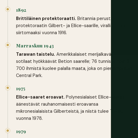
1892
Brittiläinen protektoraatti.
Britannia perustaa
protektoraatin Gilbert- ja Ellice-saarille, virallistetaan
siirtomaaksi vuonna 1916.
Marraskuu 1943
Tarawan taistelu.
Amerikkalaiset merijalkaväen
sotilaat hyökkäävät Betion saarelle; 76 tunnissa noin 5
700 ihmistä kuolee palalla maata, joka on pienempi kuin
Central Park.
1975
Ellice-saaret eroavat.
Polynesialaiset Ellice-saaret
äänestävät rauhanomaisesti eroavansa
mikronesialaisista Gilberteistä, ja niistä tulee Tuvalu
vuonna 1978.
1979