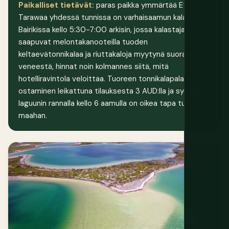
Paikalliset tietävät:
paras paikka ymmärtää Etelä-
Tarawaa yhdessä tunnissa on varhaisaamun kalatori
Bairikissa kello 5:30-7:00 arkisin, jossa kalastajat
saapuvat melontakanooteilla tuoden
keltaevätonnikalaa ja riuttakaloja myytynä suoraan
veneestä, hinnat noin kolmannes siitä, mitä
hotelliravintola veloittaa. Tuoreen tonnikalapalan
ostaminen leikattuna tilauksesta 3 AUD:lla ja syöminen
laguunin rannalla kello 6 aamulla on oikea tapa tutustua
maahan.