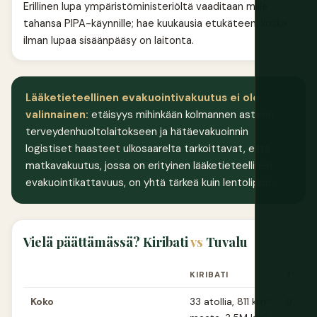
Erillinen lupa ympäristöministeriöltä vaaditaan mille
tahansa PIPA-käynnille; hae kuukausia etukäteen, koska
ilman lupaa sisäänpääsy on laitonta.
Lääketieteellinen evakuointivakuutus ei ole
valinnainen:
etäisyys mihinkään kolmannen asteen
terveydenhuoltolaitokseen ja hätäevakuoinnin
logistiset haasteet ulkosaarelta tarkoittavat, että
matkavakuutus, jossa on erityinen lääketieteellinen
evakuointikattavuus, on yhtä tärkeä kuin lentolippu.
Vielä päättämässä? Kiribati
vs
Tuvalu
KIRIBATI
TUVAL
Koko
33 atollia, 811 km²
9 atoll