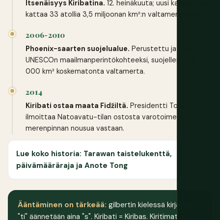
Itsenäisyys Kiribatina.
12. heinäkuuta; uusi kansakunta
kattaa 33 atollia 3,5 miljoonan km²:n valtamerialueella.
2006-2010
Phoenix-saarten suojelualue.
Perustettu ja nimetty
UNESCOn maailmanperintökohteeksi, suojellen 408
000 km² koskematonta valtamerta.
2014
Kiribati ostaa maata Fidžiltä.
Presidentti Tong
ilmoittaa Natoavatu-tilan ostosta varotoimenpiteenä
merenpinnan nousua vastaan.
Lue koko historia: Tarawan taistelukenttä,
päivämääräraja ja Anote Tong
Ääntäminen on tärkeää:
gilbertin kielessä kirjaimet
"ti" äännetään aina "s". Kiribati = Kiribas. Kiritimati =