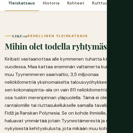
Yleiskatsaus
Historia
Kohteet
Kulttuuri
Ruoka
LUKU 01
REHELLINEN YLEISKATSAUS
Mihin olet todella ryhtymässä
Kiribati vastaanottaa alle kymmenen tuhatta kävijää
vuodessa. Maa kattaa enemmän valtamerta kuin mikään
muu Tyynenmeren saarivaltio, 3,5 miljoonaa
neliökilometriä yksinomaiselta talousvyöhykkeeltä, kun
sen kokonaispinta-ala on vain 811 neliökilometriä, suuri
osa tuskin merenpinnan yläpuolella. Tämä ei ole kohde
rantalomille tai riuttasukellukselle samalla tavalla kuin
Fidži ja Ranskan Polynesia. Se on kohde ihmisille, jotka
haluavat ymmärtää jotain Tyynestämerestä ja maapallon
nykyisestä kehityskulusta, jota mikään muu kohde ei