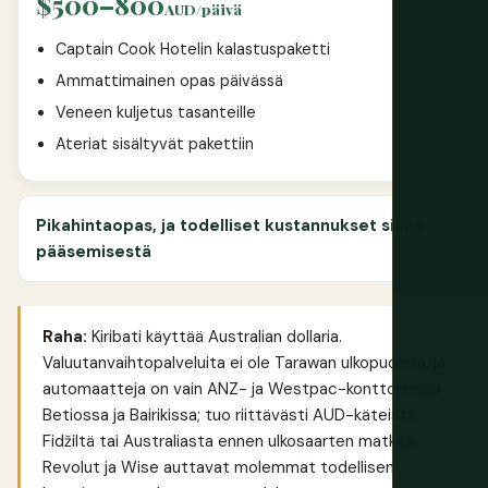
$500–800
AUD/päivä
Captain Cook Hotelin kalastuspaketti
Ammattimainen opas päivässä
Veneen kuljetus tasanteille
Ateriat sisältyvät pakettiin
Pikahintaopas, ja todelliset kustannukset sinne
pääsemisestä
Raha:
Kiribati käyttää Australian dollaria.
Valuutanvaihtopalveluita ei ole Tarawan ulkopuolella, ja
automaatteja on vain ANZ- ja Westpac-konttoreissa
Betiossa ja Bairikissa; tuo riittävästi AUD-käteistä
Fidžiltä tai Australiasta ennen ulkosaarten matkaa.
Revolut
ja
Wise
auttavat molemmat todellisen