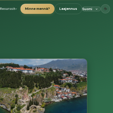
☕
Minne mennä?
Laajennus
Resurssit