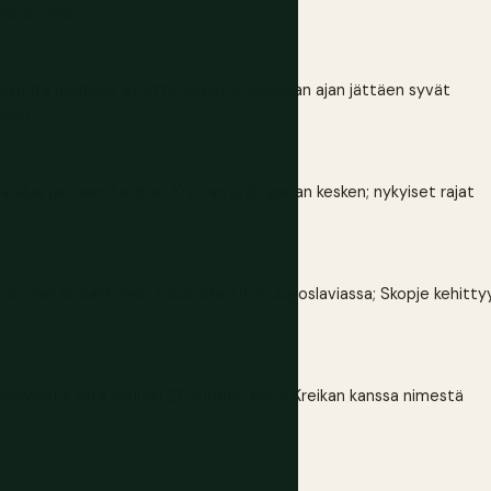
ä järvellä.
unta hallitsee aluetta viiden vuosisadan ajan jättäen syvät
ljet.
alue jaetaan Serbian, Kreikan ja Bulgarian kesken; nykyiset rajat
onian sosialistinen tasavalta Titon Jugoslaviassa; Skopje kehitty
slaviasta, jota seurasi 27 vuoden kiista Kreikan kanssa nimestä