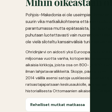
Mihin oikeastaan o
Pohjois-Makedonia ei ole useimpien ihmisten eu
suurin vika matkailukohteena että sen houkutt
parantumassa mutta epätasaista, tiet suurten k
puhutaan luotettavasti vain nuorempien keskuu
ole vielä siloteltu kansainvälisiä turisteja varten
Ohridinjärvi on aidosti yksi Euroopan suurista l
miljoonaa vuotta vanha, kotoperäisine lajeineen 
aikaisia kirkkoja, joista osa on 800- ja 900-luvui
ilman lahjatavaraliikkeitä. Skopje, pääkaupunki, o
2014 välillä asensi satoja uusklassisia patsaita,
ratsastajapatsaan keskusaukiolle, ainoastaan
historiallisesta Ottomaanien aikaisesta Čaršija
Rehelliset mutkat matkassa