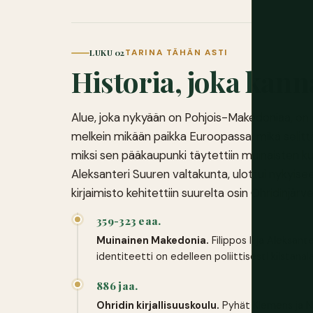
LUKU 02
TARINA TÄHÄN ASTI
Historia, joka kann
Alue, joka nykyään on Pohjois-Makedoniaa, on o
melkein mikään paikka Euroopassa, mikä selit
miksi sen pääkaupunki täytettiin muinaisten kun
Aleksanteri Suuren valtakunta, ulottui nykyisee
kirjaimisto kehitettiin suurelta osin Ohridinjärve
359-323 eaa.
Muinainen Makedonia.
Filippos II ja Aleksan
identiteetti on edelleen poliittisesti kiistanal
886 jaa.
Ohridin kirjallisuuskoulu.
Pyhät Klemens ja Nau