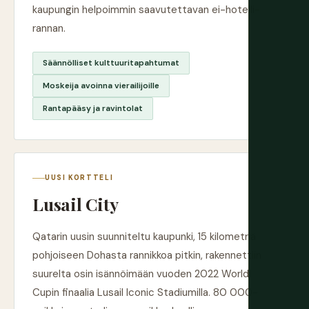
kaupungin helpoimmin saavutettavan ei-hotelli-
rannan.
Säännölliset kulttuuritapahtumat
Moskeija avoinna vierailijoille
Rantapääsy ja ravintolat
UUSI KORTTELI
Lusail City
Qatarin uusin suunniteltu kaupunki, 15 kilometriä
pohjoiseen Dohasta rannikkoa pitkin, rakennettiin
suurelta osin isännöimään vuoden 2022 World
Cupin finaalia Lusail Iconic Stadiumilla. 80 000-