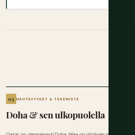
NÄHTÄVYYDET & TEKEMISTÄ
Doha
&
sen
ulkopuolella
Qatar on olennaisesti Doha. Maa on riittävän pieni (noin