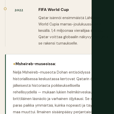
FIFA World Cup
2022
Qatar isännöi ensimmäistä Lähi-idän
World Cupia marras-joulukuussa eikä
kesällä. 1,4 miljoonaa vierailijaa saapuu.
Qatar voittaa globaalin näkyvyyden, jota
se rakensi turnaukselle.
Msheireb-museoissa:
Neljä Msheireb-museota Dohan entisöidyssä
historiallisessa keskustassa kertovat Qatarin öljyn
jälkeisestä historiasta poikkeuksellisella
rehellisyydellä — mukaan lukien helmikirveskausi,
brittiläinen läsnäolo ja varhainen öljykausi. Se on
paras paikka ymmärtää, kuinka nopeasti ja täysin
maa muuttui. Ilmainen sisäänpääsy perjantaisin.