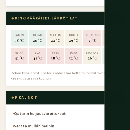
KESKIMÄÄRÄISET LÄMPÖTILAT
TAMMI
HELMI
MAALIS
HUHTI
TOUKOKUU
KESÄKUU
18 °C
20 °C
24 °C
29 °C
35 °C
39 °C
HEINÄ
ELO
SYYS
LOKA
MARRAS
JOULU
41 °C
41 °C
38 °C
32 °C
26 °C
20 °C
Dohan keskiarvot. Kosteus vahvistaa helteitä merkittävästi
kesäkuusta syyskuuhun.
PIKALINKIT
Qatarin huijausvaroitukset
Vertaa muihin maihin