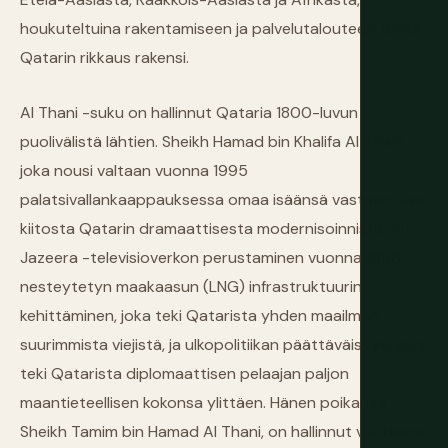
houkuteltuina rakentamiseen ja palvelutalouteen, jonka
Qatarin rikkaus rakensi.
Al Thani -suku on hallinnut Qataria 1800-luvun
puolivälistä lähtien. Sheikh Hamad bin Khalifa Al Thani,
joka nousi valtaan vuonna 1995
palatsivallankaappauksessa omaa isäänsä vastaan, saa
kiitosta Qatarin dramaattisesta modernisoinnista: Al
Jazeera -televisioverkon perustaminen vuonna 1996,
nesteytetyn maakaasun (LNG) infrastruktuurin
kehittäminen, joka teki Qatarista yhden maailman
suurimmista viejistä, ja ulkopolitiikan päättäväisyys, joka
teki Qatarista diplomaattisen pelaajan paljon
maantieteellisen kokonsa ylittäen. Hänen poikansa,
Sheikh Tamim bin Hamad Al Thani, on hallinnut vuodesta