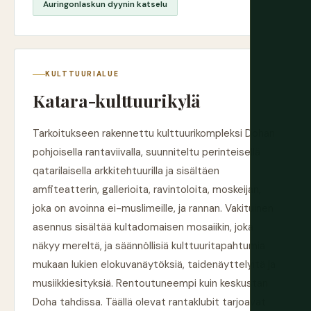
Auringonlaskun dyynin katselu
KULTTUURIALUE
Katara-kulttuurikylä
Tarkoitukseen rakennettu kulttuurikompleksi Dohan
pohjoisella rantaviivalla, suunniteltu perinteisellä
qatarilaisella arkkitehtuurilla ja sisältäen
amfiteatterin, gallerioita, ravintoloita, moskeijan,
joka on avoinna ei-muslimeille, ja rannan. Vakituinen
asennus sisältää kultadomaisen mosaiikin, joka
näkyy mereltä, ja säännöllisiä kulttuuritapahtumia
mukaan lukien elokuvanäytöksiä, taidenäyttelyitä ja
musiikkiesityksiä. Rentoutuneempi kuin keskustan
Doha tahdissa. Täällä olevat rantaklubit tarjoavat