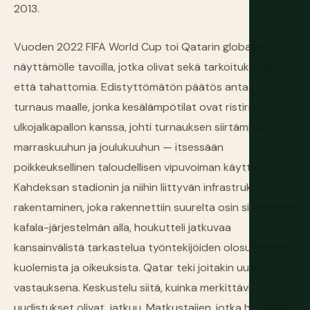
2013.
Vuoden 2022 FIFA World Cup toi Qatarin globaalille
näyttämölle tavoilla, jotka olivat sekä tarkoituksellisia
että tahattomia. Edistyttömätön päätös antaa
turnaus maalle, jonka kesälämpötilat ovat ristiriidassa
ulkojalkapallon kanssa, johti turnauksen siirtämiseen
marraskuuhun ja joulukuuhun — itsessään
poikkeuksellinen taloudellisen vipuvoiman käyttö.
Kahdeksan stadionin ja niihin liittyvän infrastruktuurin
rakentaminen, joka rakennettiin suurelta osin siirtolaisilla
kafala-järjestelmän alla, houkutteli jatkuvaa
kansainvälistä tarkastelua työntekijöiden olosuhteista,
kuolemista ja oikeuksista. Qatar teki joitakin uudistuksia
vastauksena. Keskustelu siitä, kuinka merkittäviä ne
uudistukset olivat, jatkuu. Matkustajien, jotka haluavat