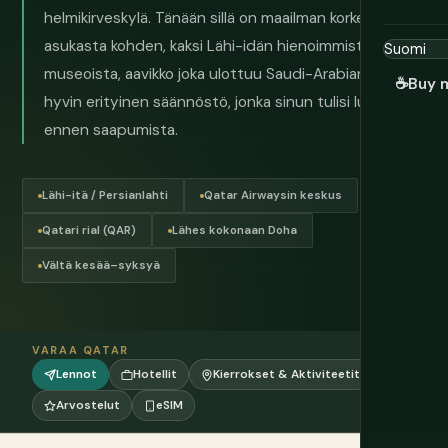
helmikirveskylä. Tänään sillä on maailman korkein BKT
asukasta kohden, kaksi Lähi-idän hienoimmista
museoista, aavikko joka ulottuu Saudi-Arabian rajalle ja
☕
Buy 
hyvin erityinen säännöstö, jonka sinun tulisi lukea
ennen saapumista.
Lähi-itä / Persianlahti
Qatar Airwaysin keskus
Qatari rial (QAR)
Lähes kokonaan Doha
Vältä kesää–syksyä
VARAA QATAR
Lennot
Hotellit
Kierrokset & Aktiviteetit
Arvostelut
eSIM