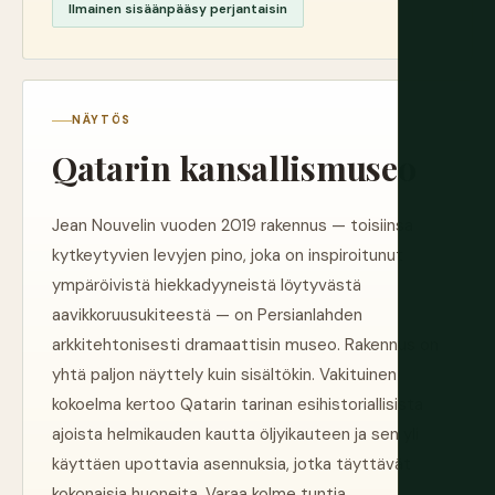
Ilmainen sisäänpääsy perjantaisin
NÄYTÖS
Qatarin kansallismuseo
Jean Nouvelin vuoden 2019 rakennus — toisiinsa
kytkeytyvien levyjen pino, joka on inspiroitunut
ympäröivistä hiekkadyyneistä löytyvästä
aavikkoruusukiteestä — on Persianlahden
arkkitehtonisesti dramaattisin museo. Rakennus on
yhtä paljon näyttely kuin sisältökin. Vakituinen
kokoelma kertoo Qatarin tarinan esihistoriallisista
ajoista helmikauden kautta öljyikauteen ja sen yli
käyttäen upottavia asennuksia, jotka täyttävät
kokonaisia huoneita. Varaa kolme tuntia.