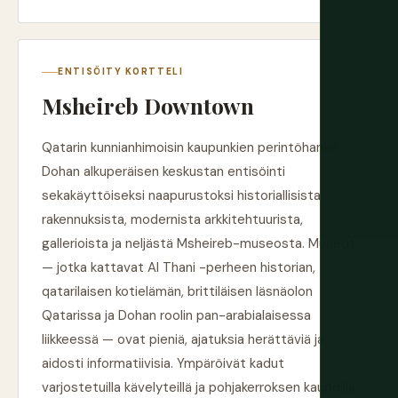
ENTISÖITY KORTTELI
Msheireb Downtown
Qatarin kunnianhimoisin kaupunkien perintöhanke:
Dohan alkuperäisen keskustan entisöinti
sekakäyttöiseksi naapurustoksi historiallisista
rakennuksista, modernista arkkitehtuurista,
gallerioista ja neljästä Msheireb-museosta. Museot
— jotka kattavat Al Thani -perheen historian,
qatarilaisen kotielämän, brittiläisen läsnäolon
Qatarissa ja Dohan roolin pan-arabialaisessa
liikkeessä — ovat pieniä, ajatuksia herättäviä ja
aidosti informatiivisia. Ympäröivät kadut
varjostetuilla kävelyteillä ja pohjakerroksen kaupoilla