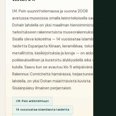
I.M. Pein suunnittelemassa ja vuonna 2008
avatussa museossa omalla keinotekoisella saarella
Dohain lahdella on yksi maailman hienoimmista
tarkoitukseen rakennetuista museorakennuksista.
Sisällä oleva kokoelma — 14 vuosisataa islamilaista
taidetta Espanjasta Kiinaan, keramiikkaa, tekstiilejä,
metallitöitä, käsikirjoituksia ja koruja — on aidosti
poikkeuksellinen ja kuratoitu älykkyydellä eikä vain
kululla. Saavu kun se avautuu klo 9 arkipäivänä.
Rakennus Cornicheltä hämärässä, heijastuneena
lahdella, on yksi Dohan määrittävistä kuvista.
Sisäänpääsy ilmainen perjantaisin.
I.M. Pein arkkitehtuuri
14 vuosisataa islamilaista taidetta