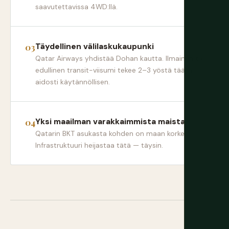
saavutettavissa 4WD:llä.
Täydellinen välilaskukaupunki
Qatar Airways yhdistää Dohan kautta. Ilmainen tai
edullinen transit-viisumi tekee 2–3 yöstä täällä
aidosti käytännöllisen.
Yksi maailman varakkaimmista maista
Qatarin BKT asukasta kohden on maan korkein.
Infrastruktuuri heijastaa tätä — täysin.