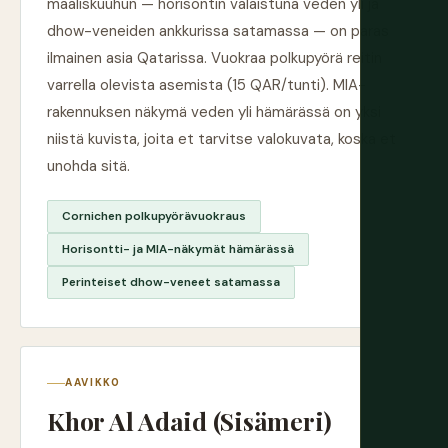
maaliskuuhun — horisontin valaistuna veden yli ja
dhow-veneiden ankkurissa satamassa — on paras
ilmainen asia Qatarissa. Vuokraa polkupyörä reitin
varrella olevista asemista (15 QAR/tunti). MIA-
rakennuksen näkymä veden yli hämärässä on yksi
niistä kuvista, joita et tarvitse valokuvata, koska et
unohda sitä.
Cornichen polkupyörävuokraus
Horisontti- ja MIA-näkymät hämärässä
Perinteiset dhow-veneet satamassa
AAVIKKO
Khor Al Adaid (Sisämeri)