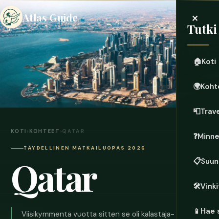
×
Atlas Guide
Tutki
🏠
Koti
🌍
Koht
📮
Trave
KOTI
›
KOHTEET
›
QATAR
❓
Minn
TÄYDELLINEN MATKAILUOPAS 2026
Qatar
📋
Suun
🛠️
Vinki
📱
Hae 
Viisikymmentä vuotta sitten se oli kalastaja- ja