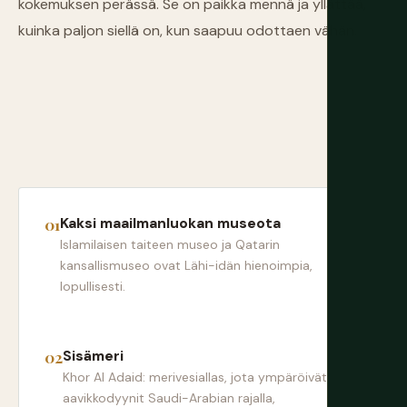
kokemuksen perässä. Se on paikka mennä ja yllättää,
kuinka paljon siellä on, kun saapuu odottaen vähän.
Kaksi maailmanluokan museota
Islamilaisen taiteen museo ja Qatarin
kansallismuseo ovat Lähi-idän hienoimpia,
lopullisesti.
Sisämeri
Khor Al Adaid: merivesiallas, jota ympäröivät
aavikkodyynit Saudi-Arabian rajalla,