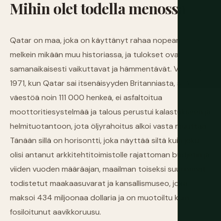
Mihin
olet
todella
menossa
Qatar on maa, joka on käyttänyt rahaa nopeammin kuin
melkein mikään muu historiassa, ja tulokset ovat
samanaikaisesti vaikuttavat ja hämmentävät. Vuonna
1971, kun Qatar sai itsenäisyyden Britanniasta, sillä oli
väestöä noin 111 000 henkeä, ei asfaltoitua
moottoritiesystelmää ja talous perustui kalastukseen ja
helmituotantoon, jota öljyrahoitus alkoi vasta muuttaa.
Tänään sillä on horisontti, joka näyttää siltä kuin joku
olisi antanut arkkitehtitoimistolle rajattoman budjetin ja
viiden vuoden määräajan, maailman toiseksi suurimmat
todistetut maakaasuvarat ja kansallismuseo, joka
maksoi 434 miljoonaa dollaria ja on muotoiltu kuin
fosiloitunut aavikkoruusu.