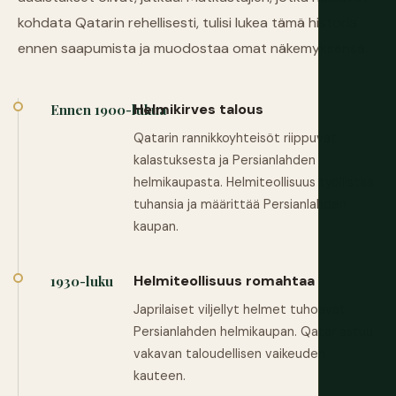
kohdata Qatarin rehellisesti, tulisi lukea tämä historia
ennen saapumista ja muodostaa omat näkemyksensä.
Helmikirves talous
Ennen 1900-lukua
Qatarin rannikkoyhteisöt riippuvat
kalastuksesta ja Persianlahden
helmikaupasta. Helmiteollisuus työllistää
tuhansia ja määrittää Persianlahden
kaupan.
Helmiteollisuus romahtaa
1930-luku
Japrilaiset viljellyt helmet tuhoavat
Persianlahden helmikaupan. Qatar astuu
vakavan taloudellisen vaikeuden
kauteen.