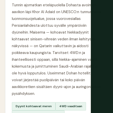
Tunnin ajomatkan eteläpuolella Dohasta avoimen
aavikon läpi Khor Al Adaid on UNESCO:n tunnustama
luonnonsuojelualue, jossa vuorovesiallas
Persianlahdesta ulottuu syvälle ympäröiviin
dyüneihin. Maisema — kohoavat hiekkadyynit
kohtaavat sinisen-vihreän veden ilman kehitystä
näkyvissä — on Qatarin vaikuttavin ja aidosti
poikkeava kaupungista. Tarvitset 4WD:n ja
ihanteellisesti oppaan, sillä hiekka-ajaminen vaatii
kokemusta ja jumittuminen Saudi-Arabian rajalle ei
ole hyvä lopputulos. Useimmat Dohan hotellit
voivat järjestää puolipäivän tai koko päivän
aavikkoretken sisältäen dyyni-ajon ja auringonlaskun
pysähdyksen.
Dyynit kohtaavat meren
4WD vaaditaan