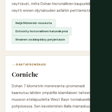
näyttävät, miltä Dohan historiallinen kaupunkikudos
näytti ennen öljytalouden asfaltin peittämistä.
Neljä Msheireb-museota
Entisöity historiallinen katunäkymä
Ilmainen sisäänpääsy perjantaisin
RANTAPROMENADI
Corniche
Dohan 7 kilometrin merenranta-promenadi
kaareutuu lahden ympärillä Islamilaisen taiteen
museon eteläpuolelta West Bayn tornialueelle
pohjoisessa. Sen käveleminen illalla marraskuusta