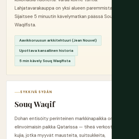
Lahjatavarakauppa on yksi alueen paremmista.
Sijaitsee 5 minuutin kävelymatkan päässä Souq
Waqifista.
Aavikkoruusun arkkitehtuuri (Jean Nouvel)
Upottava kansallinen historia
5 min kävely Souq Waqifista
SYKKIVÄ SYDÄN
Souq Waqif
Dohan entisöity perinteinen markkinapaikka on
elinvoimaisin paikka Qatarissa — tiheä verkosto
kujia, jotka myyvät mausteita, suitsukkeita,