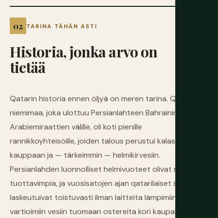
TARINA TÄHÄN ASTI
Historia,
jonka
arvo
on
tietää
Qatarin historia ennen öljyä on meren tarina. Qatarin
niemimaa, joka ulottuu Persianlahteen Bahrainin ja
Arabiemiraattien välille, oli koti pienille
rannikkoyhteisöille, joiden talous perustui kalastukseen,
kauppaan ja — tärkeimmin — helmikirvesiin.
Persianlahden luonnolliset helmivuoteet olivat maailman
tuottavimpia, ja vuosisatojen ajan qatarilaiset sukeltajat
laskeutuivat toistuvasti ilman laitteita lämpimiin, haita
vartioimiin vesiin tuomaan ostereita kori kaupalla.