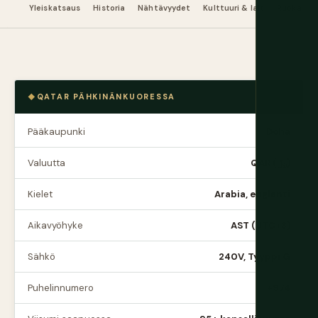
Yleiskatsaus
Historia
Nähtävyydet
Kulttuuri & lait
Ruoka & 
QATAR PÄHKINÄNKUORESSA
Pääkaupunki
Doha
Valuutta
QAR (﷼)
Kielet
Arabia, englanti
Aikavyöhyke
AST (UTC+3)
Sähkö
240V, Tyyppi G
Puhelinnumero
+974