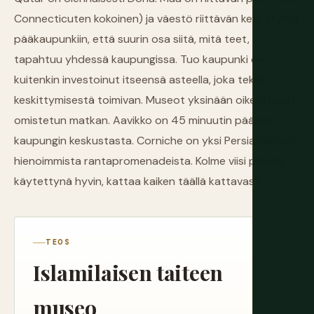
Connecticuten kokoinen) ja väestö riittävän keskittynyt
pääkaupunkiin, että suurin osa siitä, mitä teet,
tapahtuu yhdessä kaupungissa. Tuo kaupunki on
kuitenkin investoinut itseensä asteella, joka tekee
keskittymisestä toimivan. Museot yksinään oikeuttavat
omistetun matkan. Aavikko on 45 minuutin päässä
kaupungin keskustasta. Corniche on yksi Persianlahden
hienoimmista rantapromenadeista. Kolme viisi päivää,
käytettynä hyvin, kattaa kaiken täällä kattavasti.
TEOS
Islamilaisen taiteen
museo