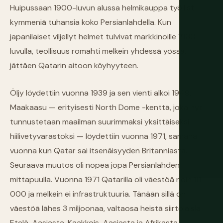
Huipussaan 1900-luvun alussa helmikauppa työllisti
kymmeniä tuhansia koko Persianlahdella. Kun
japanilaiset viljellyt helmet tulvivat markkinoille 1930-
luvulla, teollisuus romahti melkein yhdessä yössä,
jättäen Qatarin aitoon köyhyyteen.
Öljy löydettiin vuonna 1939 ja sen vienti alkoi 1949.
Maakaasu — erityisesti North Dome -kenttä, joka nyt
tunnustetaan maailman suurimmaksi yksittäiseksi
hiilivetyvarastoksi — löydettiin vuonna 1971, samana
vuonna kun Qatar sai itsenäisyyden Britanniasta.
Seuraava muutos oli nopea jopa Persianlahden
mittapuulla. Vuonna 1971 Qatarilla oli väestöä noin 111
000 ja melkein ei infrastruktuuria. Tänään sillä on
väestöä lähes 3 miljoonaa, valtaosa heistä siirtolaisia
Etelä-Aasiasta, Kaakkois-Aasiasta ja Afrikasta,