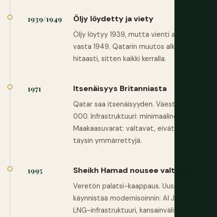
Öljy löydetty ja viety
1939/1949
Öljy löytyy 1939, mutta vienti alkaa
vasta 1949. Qatarin muutos alkaa
hitaasti, sitten kaikki kerralla.
Itsenäisyys Britanniasta
1971
Qatar saa itsenäisyyden. Väestö: ~111
000. Infrastruktuuri: minimaalinen.
Maakaasuvarat: valtavat, eivät vielä
täysin ymmärrettyjä.
Sheikh Hamad nousee valtaan
1995
Veretön palatsi-kaappaus. Uusi emiiri
käynnistää modernisoinnin: Al Jazeera,
LNG-infrastruktuuri, kansainvälinen