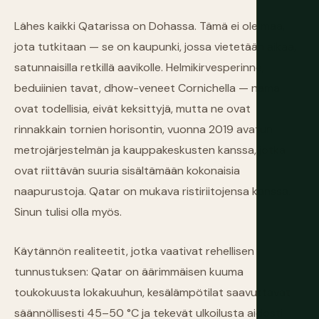
Lähes kaikki Qatarissa on Dohassa. Tämä ei ole maa,
jota tutkitaan — se on kaupunki, jossa vietetään aikaa,
satunnaisilla retkillä aavikolle. Helmikirvesperinne,
beduiinien tavat, dhow-veneet Cornichella — nämä
ovat todellisia, eivät keksittyjä, mutta ne ovat
rinnakkain tornien horisontin, vuonna 2019 avatun
metrojärjestelmän ja kauppakeskusten kanssa, jotka
ovat riittävän suuria sisältämään kokonaisia
naapurustoja. Qatar on mukava ristiriitojensa kanssa.
Sinun tulisi olla myös.
Käytännön realiteetit, jotka vaativat rehellisen
tunnustuksen: Qatar on äärimmäisen kuuma
toukokuusta lokakuuhun, kesälämpötilat saavuttavat
säännöllisesti 45–50 °C ja tekevät ulkoilusta aidosti