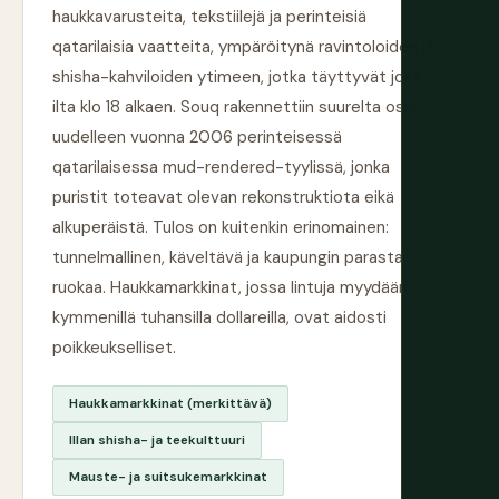
haukkavarusteita, tekstiilejä ja perinteisiä
qatarilaisia vaatteita, ympäröitynä ravintoloiden ja
shisha-kahviloiden ytimeen, jotka täyttyvät joka
ilta klo 18 alkaen. Souq rakennettiin suurelta osin
uudelleen vuonna 2006 perinteisessä
qatarilaisessa mud-rendered-tyylissä, jonka
puristit toteavat olevan rekonstruktiota eikä
alkuperäistä. Tulos on kuitenkin erinomainen:
tunnelmallinen, käveltävä ja kaupungin parasta
ruokaa. Haukkamarkkinat, jossa lintuja myydään
kymmenillä tuhansilla dollareilla, ovat aidosti
poikkeukselliset.
Haukkamarkkinat (merkittävä)
Illan shisha- ja teekulttuuri
Mauste- ja suitsukemarkkinat