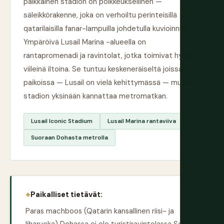
paikkainen stadion on poikkeuksellinen —
säleikkörakenne, joka on verhoiltu perinteisillä
qatarilaisilla fanar-lampuilla johdetulla kuvioinnilla.
Ympäröivä Lusail Marina -alueella on
rantapromenadi ja ravintolat, jotka toimivat hyvin
viileinä iltoina. Se tuntuu keskeneräiseltä joissain
paikoissa — Lusail on vielä kehittymässä — mutta
stadion yksinään kannattaa metromatkan.
Lusail Iconic Stadium
Lusail Marina rantaviiva
Suoraan Dohasta metrolla
Paikalliset tietävät:
Paras machboos (Qatarin kansallinen riisi- ja