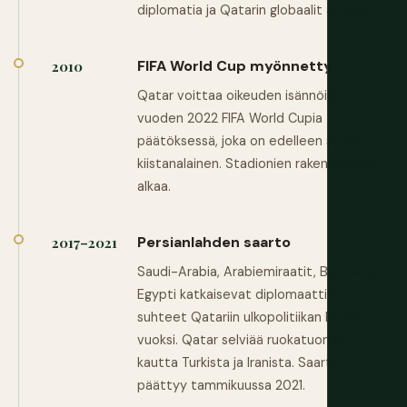
diplomatia ja Qatarin globaalit ambitio.
FIFA World Cup myönnetty
2010
Qatar voittaa oikeuden isännöidä
vuoden 2022 FIFA World Cupia
päätöksessä, joka on edelleen syvästi
kiistanalainen. Stadionien rakentaminen
alkaa.
Persianlahden saarto
2017–2021
Saudi-Arabia, Arabiemiraatit, Bahrain ja
Egypti katkaisevat diplomaattiset
suhteet Qatariin ulkopolitiikan kiistan
vuoksi. Qatar selviää ruokatuonnin
kautta Turkista ja Iranista. Saarto
päättyy tammikuussa 2021.