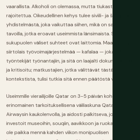
vaarallista. Alkoholi on olemassa, mutta tiukasti
rajoitettua. Oikeudellinen kehys tulee siviili- ja šaria-lain
yhdistelmästä, joka vaikuttaa siihen, mikä on sallittua
tavoilla, jotka eroavat useimmista länsimaista. Saman
sukupuolen väliset suhteet ovat laittomia. Maa käyttää
siirtolais työvoimajärjestelmää — kafalaa — joka sitoo
työntekijät työnantajiin, ja sitä on laajalti dokumentoitu
ja kritisoitu; matkustajien, jotka välittävät tästä
kontekstista, tulisi tutkia sitä ennen päätöstä vierailla.
Useimmille vierailijoille Qatar on 3–5 päivän kohde,
erinomainen tarkoituksellisena välilaskuna Qatar
Airwaysin kaukolenvolla, ja aidosti palkitseva, jos
investoit museoihin, souqiin, aavikkoon ja ruokaan. Se ei
ole paikka mennä kahden viikon monipuolisen