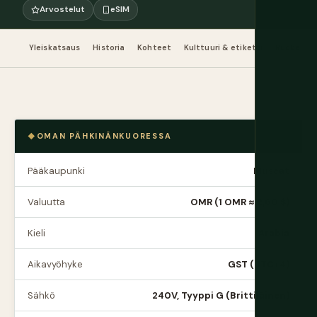
Arvostelut
eSIM
Yleiskatsaus
Historia
Kohteet
Kulttuuri & etiketti
Ruoka & 
OMAN PÄHKINÄNKUORESSA
Pääkaupunki
Muscat
Valuutta
OMR (1 OMR ≈ 2,60 $)
Kieli
Arabia
Aikavyöhyke
GST (UTC+4)
Sähkö
240V, Tyyppi G (Brittiläinen)