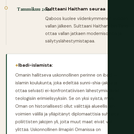
Sulttaani Haitham seuraa
Tammikuu 2020
Qaboos kuolee viidenkymmenen vuoden
vallan jälkeen. Sulttaani Haitham bin Tariq
ottaa vallan jatkaen modernisointia ja
säilytyslähestymistapaa.
Ibadi-islamista:
Omanin hallitseva uskonnollinen perinne on ibadi —
islamin koulukunta, joka edeltää sunni-shia-jakoa ja
ottaa selvästi ei-konfrontatiivisen lähestymistavan
teologisiin erimielisyyksiin. Se on yksi syistä, miksi
Oman on historiallisesti ollut välittäjä alueellisten
voimien välillä ja ylläpitänyt diplomaattisia suhteita
poliittisten jakojen yli, joita muut maat eivät voi
ylittää. Uskonnollinen ilmapiiri Omanissa on