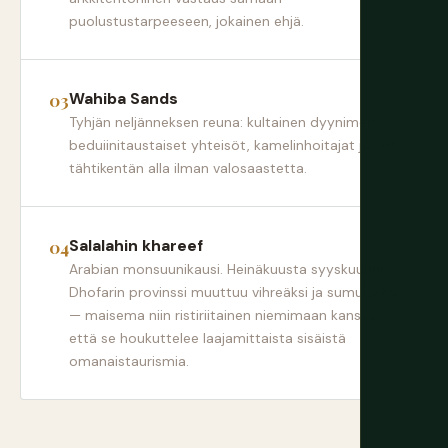
puolustustarpeeseen, jokainen ehjä.
Wahiba Sands
Tyhjän neljänneksen reuna: kultainen dyynimeri,
beduiinitaustaiset yhteisöt, kamelinhoitajat ja yöt
tähtikentän alla ilman valosaastetta.
Salalahin khareef
Arabian monsuunikausi. Heinäkuusta syyskuuhun
Dhofarin provinssi muuttuu vihreäksi ja sumuiseksi
— maisema niin ristiriitainen niemimaan kanssa,
että se houkuttelee laajamittaista sisäistä
omanaistaurismia.