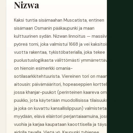
Nizwa
Kaksi tuntia sisämaahan Muscatista, entinen
sisämaan Osmanin pääkaupunki ja maan
kulttuurinen sydän. Nizwan linnoitus — massiivinen
pyöreä torni, joka valmistui 1668 ja vei kaksitoista
vuotta rakentaa, tykistöbaterialla, joka tekee
puolustuslogiikasta välittömästi ymmärrettävän —
on hienoin esimerkki omania-
sotilasarkkitehtuurista. Viereinen tori on maan
aitousin: päivämääritori, hopeaseppien kortteli,
jossa khanjar-puukot (perinteinen kaareva omania-
puukko, jota käytetään muodollisissa tilaisuuksissa
ja joka on kuvattu kansallislippuun) valmistetaan ja
myydään, elävä eläintori perjantaiaamuina, jossa
vuohia ja karjaa kaupataan kaoottisella ja täysin
aidolla tavalla. Vietä yö. Kaupunki tyhjenee