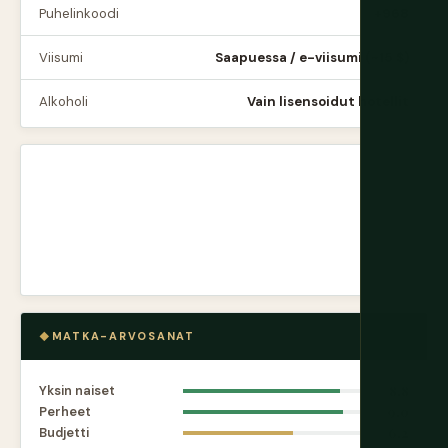
Puhelinkoodi
+968
Viisumi
Saapuessa / e-viisumi (~15 $)
Alkoholi
Vain lisensoidut hotellit
MATKA-ARVOSANAT
Yksin naiset
8.8
Perheet
9.0
Budjetti
6.2