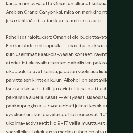
kanjoni niin syvä, että Oman on alkanut kutsua sitä
Arabian Grand Canyoniksi, mikä on markkinointihypeä,
joka sisältää aitoa tarkkuutta mittakaavasta.
Rehelliset rajoitukset: Oman ei ole budjettaystävällinen
Persianlahden mittapuulla — majoitus maksaa enemmän
kuin useimmat Kaakkois-Aasian kohteet, ravintola-
ateriat intialaisvaikutteisten paikallisten paikkojen
ulkopuolella ovat kalliita, ja auton vuokraus lisää
päivittäisen kiinteän kulun. Alkoholi on saatavilla
lisensoiduissa hotelli- ja ravintoloissa, mutta ei
paikallisilla alueilla. Kesät — erityisesti sisäosissa ja
pääkaupungissa — ovat aidosti julmat kesäkuusta
syyskuuhun, kun päivälämpötilat nousevat 45°C:een ja
ulkoilma-aktiviteetit klo 9–17 välillä muuttuvat aidosti
vaarallisiksi. Lokakuusta maaliskuuhun on aika mennä.