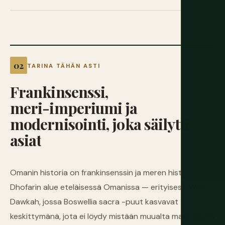
TARINA TÄHÄN ASTI
Frankinsenssi,
meri-imperiumi
ja
modernisointi,
joka
säilytti
asiat
Omanin historia on frankinsenssin ja meren historia.
Dhofarin alue eteläisessä Omanissa — erityisesti Wadi
Dawkah, jossa Boswellia sacra -puut kasvavat
keskittymänä, jota ei löydy mistään muualta maapallolta