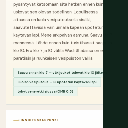
pysähtyvät katsomaan sitä hetken ennen kuin
uskovat sen olevan todellinen. Lopullisessa
altaassa on luola vesiputouksella sisällä,
saavutettavissa vain uimalla kapean upotetun
käytävän läpi. Mene arkipäivän aamuna. Saavu klo 7
mennessä. Lähde ennen kuin turistibussit saapuvat
klo 10. Ero klo 7 ja 10 välillä Wadi Shabissa on ero
paratiisin ja ruuhkaisen vesipuiston välillä.
Saavu ennen klo 7 — väkijoukot tulevat klo 10 jälkeen
Luolan vesiputous — ui upotetun käytävän läpi
Lyhyt veneretki alussa (OMR 0.5)
LINNOITUSKAUPUNKI