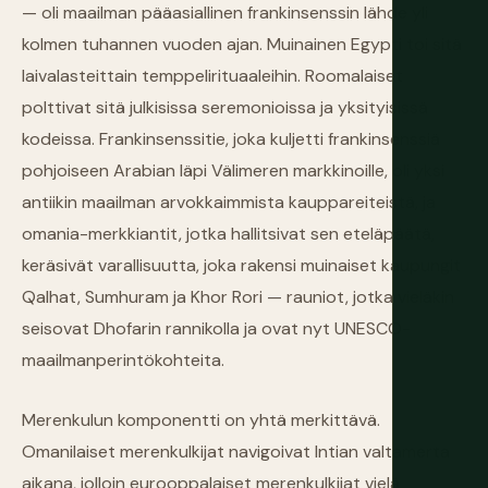
— oli maailman pääasiallinen frankinsenssin lähde yli
kolmen tuhannen vuoden ajan. Muinainen Egypti toi sitä
laivalasteittain temppelirituaaleihin. Roomalaiset
polttivat sitä julkisissa seremonioissa ja yksityisissä
kodeissa. Frankinsenssitie, joka kuljetti frankinsenssiä
pohjoiseen Arabian läpi Välimeren markkinoille, oli yksi
antiikin maailman arvokkaimmista kauppareiteistä, ja
omania-merkkiantit, jotka hallitsivat sen eteläpäätä,
keräsivät varallisuutta, joka rakensi muinaiset kaupungit
Qalhat, Sumhuram ja Khor Rori — rauniot, jotka vieläkin
seisovat Dhofarin rannikolla ja ovat nyt UNESCO-
maailmanperintökohteita.
Merenkulun komponentti on yhtä merkittävä.
Omanilaiset merenkulkijat navigoivat Intian valtamerta
aikana, jolloin eurooppalaiset merenkulkijat vielä