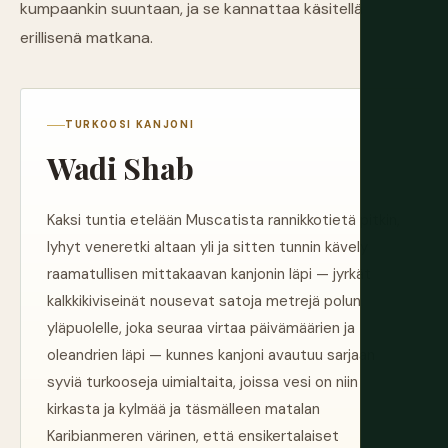
kumpaankin suuntaan, ja se kannattaa käsitellä
erillisenä matkana.
TURKOOSI KANJONI
Wadi Shab
Kaksi tuntia etelään Muscatista rannikkotietä pitkin,
lyhyt veneretki altaan yli ja sitten tunnin kävely
raamatullisen mittakaavan kanjonin läpi — jyrkät
kalkkikiviseinät nousevat satoja metrejä polun
yläpuolelle, joka seuraa virtaa päivämäärien ja
oleandrien läpi — kunnes kanjoni avautuu sarjaan
syviä turkooseja uimialtaita, joissa vesi on niin
kirkasta ja kylmää ja täsmälleen matalan
Karibianmeren värinen, että ensikertalaiset