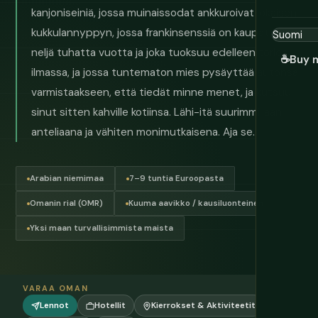
kanjoniseiniä, jossa muinaissodat ankkuroivat jokaisen
kukkulannyppyn, jossa frankinsenssiä on kaupattu
neljä tuhatta vuotta ja joka tuoksuu edelleen torien
☕
Buy 
ilmassa, ja jossa tuntematon mies pysäyttää autonsa
varmistaakseen, että tiedät minne menet, ja kutsuu
sinut sitten kahville kotiinsa. Lähi-itä suurimmillaan
anteliaana ja vähiten monimutkaisena. Aja se.
Arabian niemimaa
7–9 tuntia Euroopasta
Omanin rial (OMR)
Kuuma aavikko / kausiluonteinen
Yksi maan turvallisimmista maista
VARAA OMAN
Lennot
Hotellit
Kierrokset & Aktiviteetit