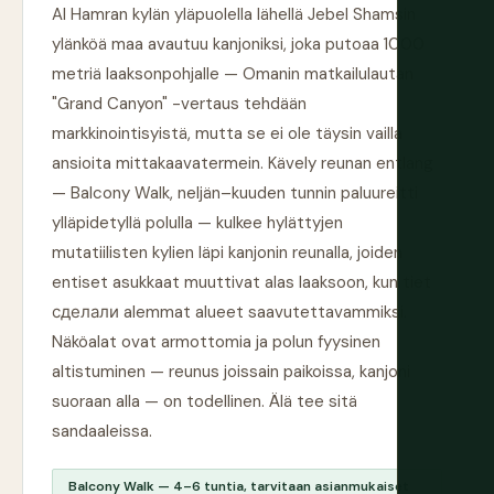
Al Hamran kylän yläpuolella lähellä Jebel Shamsin
ylänköä maa avautuu kanjoniksi, joka putoaa 1000
metriä laaksonpohjalle — Omanin matkailulautan
"Grand Canyon" -vertaus tehdään
markkinointisyistä, mutta se ei ole täysin vailla
ansioita mittakaavatermein. Kävely reunan entlang
— Balcony Walk, neljän–kuuden tunnin paluureitti
ylläpidetyllä polulla — kulkee hylättyjen
mutatiilisten kylien läpi kanjonin reunalla, joiden
entiset asukkaat muuttivat alas laaksoon, kun tiet
сделали alemmat alueet saavutettavammiksi.
Näköalat ovat armottomia ja polun fyysinen
altistuminen — reunus joissain paikoissa, kanjoni
suoraan alla — on todellinen. Älä tee sitä
sandaaleissa.
Balcony Walk — 4–6 tuntia, tarvitaan asianmukaiset