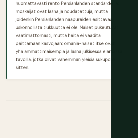
huomattavasti rento Persianlahden standardeilla:
moskeijat ovat läsnä ja noudatettuja, mutta
joidenkin Persianlahden naapureiden esittävää
uskonnollista tiukkuutta ei ole. Naiset pukeutuvat
vaatimattomasti, mutta heitä ei vaadita
peittämään kasvojaan; omania-naiset itse ovat
yhä ammattimaisempia ja läsnä julkisessa elämässä
tavoilla, jotka olivat vähemmän yleisiä sukupolvi
sitten.