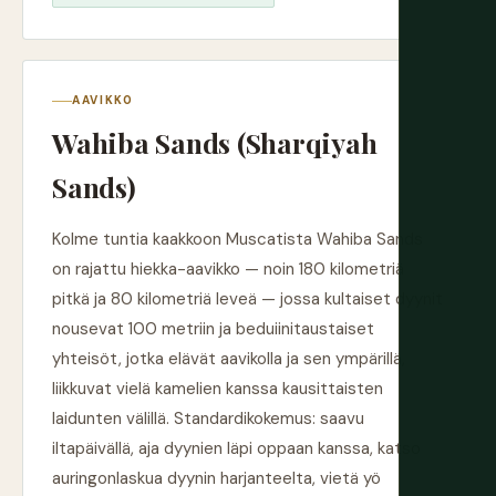
AAVIKKO
Wahiba Sands (Sharqiyah
Sands)
Kolme tuntia kaakkoon Muscatista Wahiba Sands
on rajattu hiekka-aavikko — noin 180 kilometriä
pitkä ja 80 kilometriä leveä — jossa kultaiset dyynit
nousevat 100 metriin ja beduiinitaustaiset
yhteisöt, jotka elävät aavikolla ja sen ympärillä,
liikkuvat vielä kamelien kanssa kausittaisten
laidunten välillä. Standardikokemus: saavu
iltapäivällä, aja dyynien läpi oppaan kanssa, katso
auringonlaskua dyynin harjanteelta, vietä yö