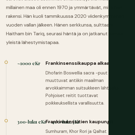
millainen maa oli ennen 1970 ja ymmärtävät, mitä hän
rakensi. Hän kuoli tammikuussa 2020 viidenkymmenen
vuoden vallan jälkeen. Hänen serkkunsa, sulttaani
Haitham bin Tariq, seurasi häntä ja on jatkanut samaa
yleistä lähestymistapaa.
Frankinsenssikauppa alkaa
~1000 eKr
Dhofarin Boswellia sacra -puut
muuttuvat antiikin maailman
arvokkaimman suitsukkeen lähteeksi.
Pohjoiset reitit tuottavat
poikkeuksellista varallisuutta.
Frankinsenssitien kaupungit
300-luku eKr – 400-luku jKr
Sumhuram, Khor Rori ja Qalhat