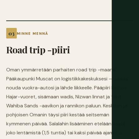
MINNE MENNÄ
Road
trip
-piiri
Oman ymmärretään parhaiten road trip -maana.
Pääkaupunki Muscat on logistiikkakeskuksesi — saavu,
nouda vuokra-autosi ja lähde liikkeelle. Pääpiiri kattaa
Hajar-vuoret, sisämaan wadis, Nizwan linnat ja torit,
Wahiba Sands -aavikon ja rannikon paluun. Keskisen ja
pohjoisen Omanin täysi piiri kestää seitsemän
kymmenen päivää. Salalahin lisääminen etelään vaatii
joko lentämistä (1,5 tuntia) tai kaksi päivää ajamista