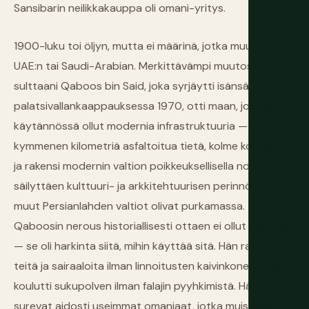
Sansibarin neilikkakauppa oli omani-yritys.
1900-luku toi öljyn, mutta ei määrinä, jotka muuttivat
UAE:n tai Saudi-Arabian. Merkittävämpi muutos oli
sulttaani Qaboos bin Said, joka syrjäytti isänsä
palatsivallankaappauksessa 1970, otti maan, jolla ei
käytännössä ollut modernia infrastruktuuria — alle
kymmenen kilometriä asfaltoitua tietä, kolme koulua —
ja rakensi modernin valtion poikkeuksellisella nopeudella
säilyttäen kulttuuri- ja arkkitehtuurisen perinnön, jota
muut Persianlahden valtiot olivat purkamassa.
Qaboosin nerous historiallisesti ottaen ei ollut öljyraha
— se oli harkinta siitä, mihin käyttää sitä. Hän rakensi
teitä ja sairaaloita ilman linnoitusten kaivinkoneita. Hän
koulutti sukupolven ilman falajin pyyhkimistä. Häntä
surevat aidosti useimmat omaniaat, jotka muistavat,