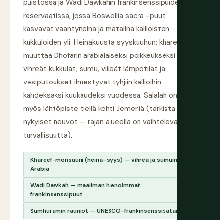
puistossa ja Wadi Dawkahin frankinsenssipuiden
reservaatissa, jossa Boswellia sacra -puut
kasvavat vääntyneinä ja matalina kallioisten
kukkuloiden yli. Heinäkuusta syyskuuhun: khareef
muuttaa Dhofarin arabialaiseksi poikkeukseksi —
vihreät kukkulat, sumu, viileät lämpötilat ja
vesiputoukset ilmestyvät tyhjiin kallioihin
kahdeksaksi kuukaudeksi vuodessa. Salalah on
myös lähtöpiste tiellä kohti Jemeniä (tarkista
nykyiset neuvot — rajan alueella on vaihtelevaa
turvallisuutta).
Khareef-monsuuni (heinä–syys) — vihreä ja sumuinen
Arabia
Wadi Dawkah — maailman hienoimmat
frankinsenssipuut
Sumhuramin rauniot — UNESCO-frankinsenssisatama