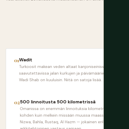
Wadit
Turkoosit makean veden altaat kanjoniseinissä,
saavutettavissa jalan kurkujen ja päivämäärien läpi.
Wadi Shab on kuuluisin. Niitä on satoja lisää.
500 linnoitusta 500 kilometrissä
Omanissa on enemmän linnoituksia kilometriä
kohden kuin melkein missään muussa maassa.
Nizwa, Bahla, Rustaq, Al Hazm — jokainen erilainen
arkkitehtoninen vastaus samaan