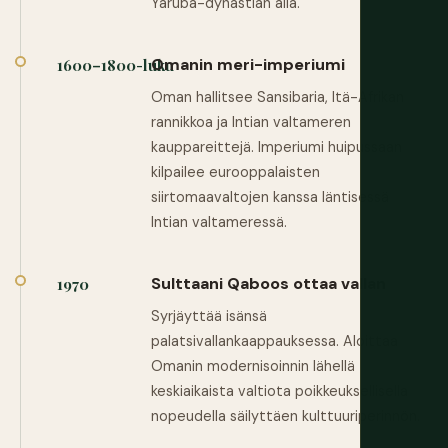
Yaruba-dynastian alla.
Omanin meri-imperiumi
1600–1800-luku
Oman hallitsee Sansibaria, Itä-Afrikan
rannikkoa ja Intian valtameren
kauppareittejä. Imperiumi huipussaan
kilpailee eurooppalaisten
siirtomaavaltojen kanssa läntisessä
Intian valtameressä.
Sulttaani Qaboos ottaa vallan
1970
Syrjäyttää isänsä
palatsivallankaappauksessa. Aloittaa
Omanin modernisoinnin lähellä
keskiaikaista valtiota poikkeuksellisella
nopeudella säilyttäen kulttuuriperinnön.