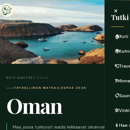
×
Atlas Guide
Tutki
🏠
Koti
🌍
Koht
📮
Trave
KOTI
›
KOHTEET
›
OMAN
❓
Minn
TÄYDELLINEN MATKAILUOPAS 2026
Oman
📋
Suun
🛠️
Vinki
📱
Hae 
Maa, jossa turkoosit wadis leikkaavat okranvärisiä