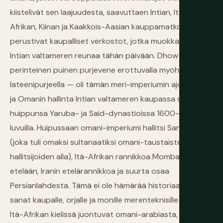
kiistelivät sen laajuudesta, saavuttaen Intian, Itä-
Afrikan, Kiinan ja Kaakkois-Aasian kauppamatkoilla, jotka
perustivat kaupalliset verkostot, jotka muokkaavat
Intian valtameren reunaa tähän päivään. Dhow —
perinteinen puinen purjevene erottuvalla myöhäisellä
lateenipurjeella — oli tämän meri-imperiumin ajoneuvo,
ja Omanin hallinta Intian valtameren kaupassa saavutti
huippunsa Yaruba- ja Said-dynastioissa 1600–1800-
luvuilla. Huipussaan omani-imperiumi hallitsi Sansibaria
(joka tuli omaksi sultanaatiksi omani-taustaisten
hallitsijoiden alla), Itä-Afrikan rannikkoa Mombasasta
etelään, Iranin etelärannikkoa ja suurta osaa
Persianlahdesta. Tämä ei ole hämärää historiaa: swahilin
sanat kaupalle, orjalle ja monille merenteknisille termeille
Itä-Afrikan kielissä juontuvat omani-arabiasta, ja