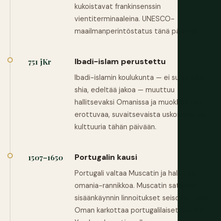
kukoistavat frankinsenssin
vientiterminaaleina. UNESCO-
maailmanperintöstatus tänä päivänä.
Ibadi-islam perustettu
751 jKr
Ibadi-islamin koulukunta — ei sunni eikä
shia, edeltää jakoa — muuttuu
hallitsevaksi Omanissa ja muokkaa sen
erottuvaa, suvaitsevaista uskonnollista
kulttuuria tähän päivään.
Portugalin kausi
1507–1650
Portugali valtaa Muscatin ja hallitsee
omania-rannikkoa. Muscatin sataman
sisäänkäynnin linnoitukset seisovat vielä.
Oman karkottaa portugalilaiset lopulta