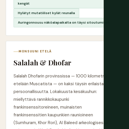
kengät
Hylätyt mutatiiliset kylät reunalla
Auringonnousu näköalapaikalta on täysi sitoutuminen
MONSUUNI ETELÄ
Salalah & Dhofar
Salalah Dhofarin provinssissa — 1000 kilometriä
etelään Muscatista — on kaksi täysin erilaista
persoonallisuutta. Lokakuusta kesäkuuhun:
miellyttävä rannikkokaupunki
frankinsenssitoreineen, muinaisten
frankinsenssitien kaupunkien raunioineen
(Sumhuram, Khor Rori), Al Baleed arkeologisessa