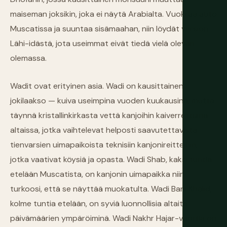
maiseman joksikin, joka ei näytä Arabialta. Vuokraa auto
Muscatissa ja suuntaa sisämaahan, niin löydät version
Lähi-idästä, jota useimmat eivät tiedä vielä olevan
olemassa.
Wadit ovat erityinen asia. Wadi on kausittainen
jokilaakso — kuiva useimpina vuoden kuukausina, mutta
täynnä kristallinkirkasta vettä kanjoihin kaiverrettuina
altaissa, jotka vaihtelevat helposti saavutettavista
tienvarsien uimapaikoista teknisiin kanjonireitteihin,
jotka vaativat köysiä ja opasta. Wadi Shab, kaksi tuntia
etelään Muscatista, on kanjonin uimapaikka niin
turkoosi, että se näyttää muokatulta. Wadi Bani Khalid,
kolme tuntia etelään, on syviä luonnollisia altaita
päivämäärien ympäröiminä. Wadi Nakhr Hajar-vuorilla on