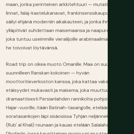
maan, jonka perinteinen arkkitehtuuri — mutatiiliset
linnat, falaj-kastelukanavat, frankinsenssikaupungit —
säilyi ehjänä moderniin aikakauteen, ja jonka ihmiset
ylläpitivät suhdettaan maisemaansa ja naapureihinsa,
joka tuntuu useimmille vierailijoille arabimaailmalta, jota
he toivoivat löytävänsä.
Road trip on oikea muoto Omanille. Maa on suuri —
suunnilleen Ranskan kokoinen — hyvän
moottoritieverkoston kanssa, joka kattaa vakavat
etäisyydet mukavasti ja maisema, joka muuttuu
dramaattisesti Persianlahden rannikolta pohjoiseen
Hajar-vuorille, itään Batinah-tasangolle, etelään suurten
soratasankojen läpi sisäosissa Tyhjän neljänneksen
(Rub' al Khali) reunaan ja kauas etelään Salalahan
Dhofariin, jossa kausittainen monsuuni muuttaa