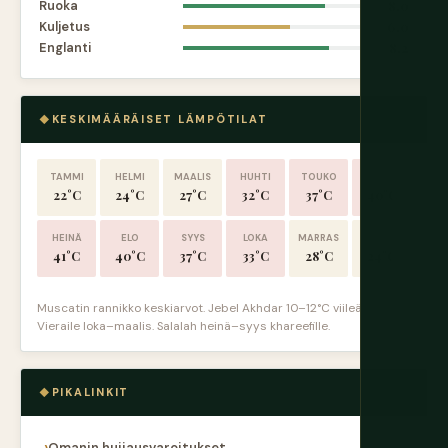
Ruoka
8.0
Kuljetus
6.0
Englanti
8.2
KESKIMÄÄRÄISET LÄMPÖTILAT
TAMMI
HELMI
MAALIS
HUHTI
TOUKO
KESÄ
22°C
24°C
27°C
32°C
37°C
40°C
HEINÄ
ELO
SYYS
LOKA
MARRAS
JOULU
41°C
40°C
37°C
33°C
28°C
24°C
Muscatin rannikko keskiarvot. Jebel Akhdar 10–12°C viileämmät.
Vieraile loka–maalis. Salalah heinä–syys khareefille.
PIKALINKIT
Omanin huijausvaroitukset