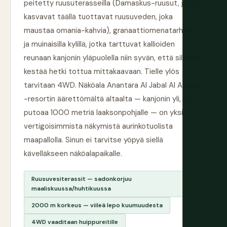
peitetty ruusuterasseilla (Damaskus-ruusut, jotka
kasvavat täällä tuottavat ruusuveden, joka
maustaa omania-kahvia), granaattiomenatarhoilla
ja muinaisilla kylillä, jotka tarttuvat kallioiden
reunaan kanjonin yläpuolella niin syvän, että silmiesi
kestää hetki tottua mittakaavaan. Tielle ylös
tarvitaan 4WD. Näköala Anantara Al Jabal Al Akhdar
-resortin äärettömältä altaalta — kanjonin yli, joka
putoaa 1000 metriä laaksonpohjalle — on yksi
vertigoisimmista näkymistä aurinkotuolista
maapallolla. Sinun ei tarvitse yöpyä siellä
kävelläkseen näköalapaikalle.
Ruusuvesiterassit — sadonkorjuu
maaliskuussa/huhtikuussa
2000 m korkeus — viileä lepo kuumuudesta
4WD vaaditaan huippureitille