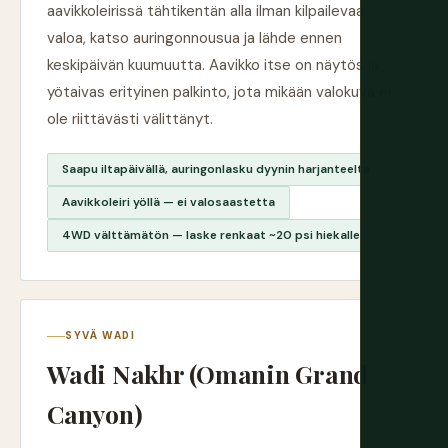
aavikkoleirissä tähtikentän alla ilman kilpailevaa
valoa, katso auringonnousua ja lähde ennen
keskipäivän kuumuutta. Aavikko itse on näytös ja
yötaivas erityinen palkinto, jota mikään valokuva ei
ole riittävästi välittänyt.
Saapu iltapäivällä, auringonlasku dyynin harjanteelta
Aavikkoleiri yöllä — ei valosaastetta
4WD välttämätön — laske renkaat ~20 psi hiekalle
SYVÄ WADI
Wadi Nakhr (Omanin Grand
Canyon)