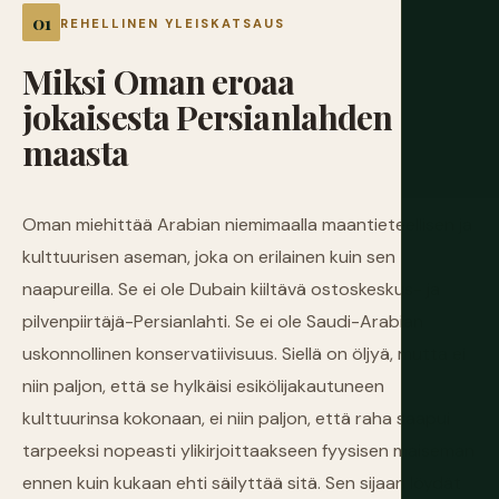
REHELLINEN YLEISKATSAUS
Miksi
Oman
eroaa
jokaisesta
Persianlahden
maasta
Oman miehittää Arabian niemimaalla maantieteellisen ja
kulttuurisen aseman, joka on erilainen kuin sen
naapureilla. Se ei ole Dubain kiiltävä ostoskeskus- ja
pilvenpiirtäjä-Persianlahti. Se ei ole Saudi-Arabian
uskonnollinen konservatiivisuus. Siellä on öljyä, mutta ei
niin paljon, että se hylkäisi esikölijakautuneen
kulttuurinsa kokonaan, ei niin paljon, että raha saapui
tarpeeksi nopeasti ylikirjoittaakseen fyysisen maiseman
ennen kuin kukaan ehti säilyttää sitä. Sen sijaan löydät