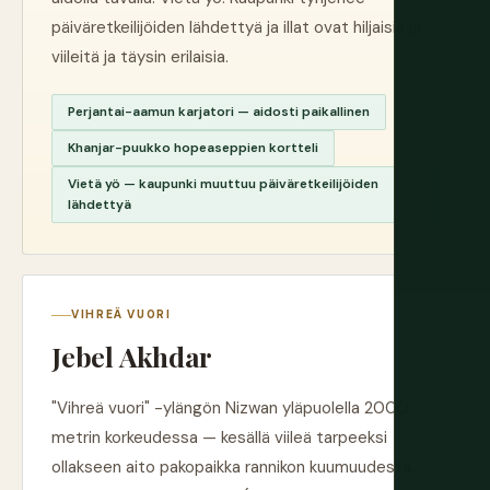
päiväretkeilijöiden lähdettyä ja illat ovat hiljaisia ja
viileitä ja täysin erilaisia.
Perjantai-aamun karjatori — aidosti paikallinen
Khanjar-puukko hopeaseppien kortteli
Vietä yö — kaupunki muuttuu päiväretkeilijöiden
lähdettyä
VIHREÄ VUORI
Jebel Akhdar
"Vihreä vuori" -ylängön Nizwan yläpuolella 2000
metrin korkeudessa — kesällä viileä tarpeeksi
ollakseen aito pakopaikka rannikon kuumuudesta,