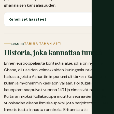
ghanalaisen kansalaisuuden.
Rehelliset haasteet
LUKU 02
TARINA TÄHÄN ASTI
Historia, joka kannattaa tuntea
Ennen eurooppalaista kontaktia alue, joka on nykyinen
Ghana, oli useiden voimakkaiden kuningaskuntien
hallussa, joista Ashantin imperiumi oli tärkein. Se rakentui
kullan ja myöhemmin kaakaon varaan. Portugalilaiset
kauppiaat saapuivat vuonna 1471 ja nimesivät rannikon
Kultarannikoksi. Kullakauppa muuttui seuraavien kahden
vuosisadan aikana ihmiskaupaksi, jota harjoitettiin yli 40
linnoitetusta linnasta rannikolla. Britannia otti