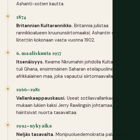
Ashanti-sotien kautta.
1874
Britannian Kultarannikko.
Britannia julistaa
rannikkoalueen kruununsiirtomaaksi; Ashantin sisämaa
liitettiin kokonaan vasta vuonna 1902.
6. maaliskuuta 1957
Itsenäisyys.
Kwame Nkrumahin johdolla Kultarannikosta
tuli Ghana, ensimmäinen Saharan eteläpuolinen
afrikkalainen maa, joka vapautui siirtomaavallasta.
1966–1981
Vallankaappauskausi.
Useat sotilasvallankaappaukset,
mukaan lukien kaksi Jerry Rawlingsin johtamaa,
häiritsivät nuorta tasavaltaa.
1992–nykyaika
Neljäs tasavalta.
Monipuoluedemokratia palautettiin;