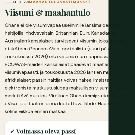
LUKU 08
MAAHANTULOVAATIMUKSET
Viisumi & maahantulo
Ghana ei ole viisumivapaa useimmille länsimaiden passin
haltijoille. Yhdysvaltain, Britannian, EU:n, Kanadan ja
Australian kansalaiset tarvitsevat viisumin, joka haetaan
etukäteen Ghanan eVisa-portaalista (suuri päivitys
toukokuussa 2026) eikä viisumia saa saapuessa.
ECOWAS-maiden kansalaiset pääsevät maahan
viisumivapaasti, ja toukokuusta 2026 lähtien muut
afrikkalaiset passin haltijat voivat hakea ilmaista
elektronista matkustuslupaa maksullisen viisumin sijaan –
merkittävä muutos.
Virallinen Ghana Immigration Service
eVisa -portaali
on ainoa luotettava lähde. Hae vähintään
kolme viikkoa ennen matkaa.
✓ Voimassa oleva passi