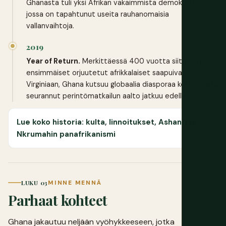
Ghanasta tuli yksi Afrikan vakaimmista demokratioista,
jossa on tapahtunut useita rauhanomaisia
vallanvaihtoja.
2019
Year of Return.
Merkittäessä 400 vuotta siitä, kun
ensimmäiset orjuutetut afrikkalaiset saapuivat
Virginiaan, Ghana kutsuu globaalia diasporaa kotiin; tästä
seurannut perintömatkailun aalto jatkuu edelleen.
Lue koko historia: kulta, linnoitukset, Ashanti ja
Nkrumahin panafrikanismi
LUKU 03
MINNE MENNÄ
Parhaat kohteet
Ghana jakautuu neljään vyöhykkeeseen, jotka