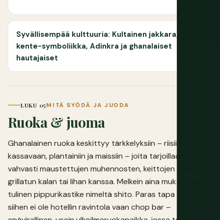
Syvällisempää kulttuuria: Kultainen jakkara,
kente-symboliikka, Adinkra ja ghanalaiset
hautajaiset
LUKU 05
MITÄ SYÖDÄ JA JUODA
Ruoka & juoma
Ghanalainen ruoka keskittyy tärkkelyksiin – riisiin,
kassavaan, plantainiin ja maissiin – joita tarjoillaan
vahvasti maustettujen muhennosten, keittojen sekä
grillatun kalan tai lihan kanssa. Melkein aina mukana on
tulinen pippurikastike nimeltä shito. Paras tapa tutustua
siihen ei ole hotellin ravintola vaan chop bar –
epävirallinen, usein ulkoilmaruokapaikka, jossa täysi ja