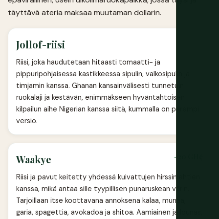
täyttävä ateria maksaa muutaman dollarin.
Jollof-riisi
Riisi, joka haudutetaan hitaasti tomaatti- ja
pippuripohjaisessa kastikkeessa sipulin, valkosipulin ja
timjamin kanssa. Ghanan kansainvälisesti tunnetuin
ruokalaji ja kestävän, enimmäkseen hyväntahtoisen
kilpailun aihe Nigerian kanssa siitä, kummalla on parempi
versio.
~20 GH¢
Waakye
Riisi ja pavut keitetty yhdessä kuivattujen hirssinlehtien
kanssa, mikä antaa sille tyypillisen punaruskean värin.
Tarjoillaan itse koottavana annoksena kalaa, munaa,
garia, spagettia, avokadoa ja shitoa. Aamiainen ja lounas,