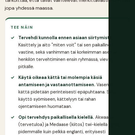
tarkoittaa, että tavat vaihtelevat merkittävästi alueittain
jopa yhdessä maassa.
TEE NÄIN
Tervehdi kunnolla ennen asiaan siirtymistä.
Käsittely ja aito "miten voit" tai sen paikallinen
vastine, sekä vanhimman tai korkeimman aseman
henkilön tervehtiminen ensin ryhmässä, vievät
pitkälle.
Käytä oikeaa kättä tai molempia käsiä
antamiseen ja vastaanottamiseen.
Vasenta
kättä pidetään perinteisesti epäpuhtaana. Sen
käyttö syömiseen, kättelyyn tai rahan
ojentamiseen huomataan.
Opi tervehdys paikallisella kielellä.
Akwaaba
(tervetuloa) ja Medaase (kiitos) twi-kielellä vievät
pidemmälle kuin pelkkä englanti, erityisesti