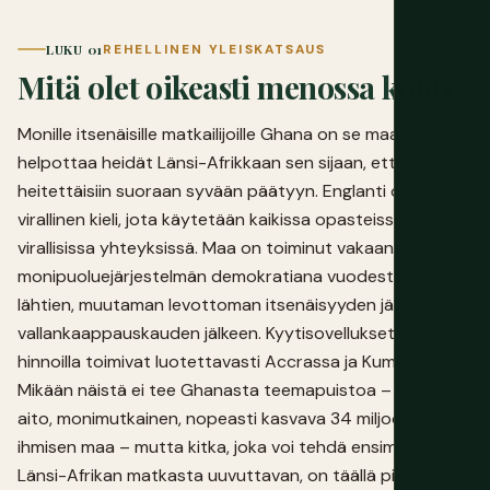
LUKU 01
REHELLINEN YLEISKATSAUS
Mitä olet oikeasti menossa kohti
Monille itsenäisille matkailijoille Ghana on se maa, joka
helpottaa heidät Länsi-Afrikkaan sen sijaan, että heidät
heitettäisiin suoraan syvään päätyyn. Englanti on
virallinen kieli, jota käytetään kaikissa opasteissa ja
virallisissa yhteyksissä. Maa on toiminut vakaana
monipuoluejärjestelmän demokratiana vuodesta 1992
lähtien, muutaman levottoman itsenäisyyden jälkeisen
vallankaappauskauden jälkeen. Kyytisovellukset kiinteillä
hinnoilla toimivat luotettavasti Accrassa ja Kumassissa.
Mikään näistä ei tee Ghanasta teemapuistoa – se on
aito, monimutkainen, nopeasti kasvava 34 miljoonan
ihmisen maa – mutta kitka, joka voi tehdä ensimmäisestä
Länsi-Afrikan matkasta uuvuttavan, on täällä pienempi