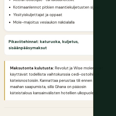
Kotimaanlennot pitkien maantiekuljetusten sijaan
Yksityiskuljettajat ja oppaat
Mole-majoitus vesiaukon näköalalla
Pikaviitehinnat: katuruoka, kuljetus,
sisäänpääsymaksut
Maksutonta kulutusta:
Revolut
ja
Wise
molemmat
käyttävät todellista vaihtokurssia cedi-ostoihin ja
käteisnostoisiin. Kannattaa perustaa tili ennen
maahan saapumista, sillä Ghana on pääosin
käteistalous kansainvälisten hotellien ulkopuolella.