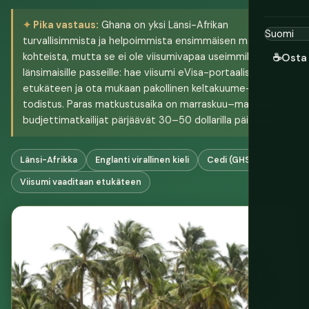
Pika vastaus:
Ghana on yksi Länsi-Afrikan
turvallisimmista ja helpoimmista ensimmäisen matkan
kohteista, mutta se ei ole viisumivapaa useimmille
☕
Osta 
länsimaisille passeille: hae viisumi eVisa-portaalista
etukäteen ja ota mukaan pakollinen keltakuume-
todistus. Paras matkustusaika on marraskuu–maaliskuu;
budjettimatkailijat pärjäävät 30–50 dollarilla päivässä.
Länsi-Afrikka
Englanti virallinen kieli
Cedi (GHS)
Viisumi vaaditaan etukäteen