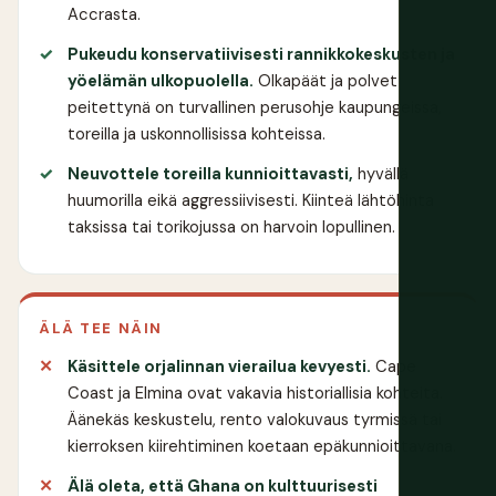
Accrasta.
Pukeudu konservatiivisesti rannikkokeskusten ja
yöelämän ulkopuolella.
Olkapäät ja polvet
peitettynä on turvallinen perusohje kaupungeissa,
toreilla ja uskonnollisissa kohteissa.
Neuvottele toreilla kunnioittavasti,
hyvällä
huumorilla eikä aggressiivisesti. Kiinteä lähtöhinta
taksissa tai torikojussa on harvoin lopullinen.
ÄLÄ TEE NÄIN
Käsittele orjalinnan vierailua kevyesti.
Cape
Coast ja Elmina ovat vakavia historiallisia kohteita.
Äänekäs keskustelu, rento valokuvaus tyrmissä tai
kierroksen kiirehtiminen koetaan epäkunnioittavana.
Älä oleta, että Ghana on kulttuurisesti