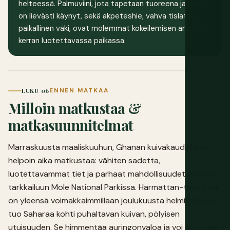
helteessä. Palmuviini, jota tapetaan tuoreena ja joka
on lievästi käynyt, sekä akpeteshie, vahva tislattu
paikallinen väki, ovat molemmat kokeilemisen arvoisia
kerran luotettavassa paikassa.
LUKU 06
ENNEN MATKAA
Milloin matkustaa &
matkasuunnitelmat
Marraskuusta maaliskuuhun, Ghanan kuivakaudella, on
helpoin aika matkustaa: vähiten sadetta,
luotettavammat tiet ja parhaat mahdollisuudet eläinten
tarkkailuun Mole National Parkissa. Harmattan-tuuli, joka
on yleensä voimakkaimmillaan joulukuusta helmikuuhun,
tuo Saharaa kohti puhaltavan kuivan, pölyisen
utuisuuden. Se himmentää auringonvaloa ja voi ärsyttää