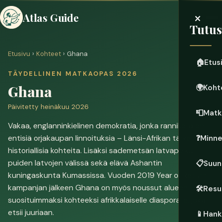
×
Atlas Guide
Tutu
Etusivu
›
Kohteet
› Ghana
🏠
Etus
TÄYDELLINEN MATKAOPAS 2026
Ghana
🌍
Koht
Päivitetty heinäkuu 2026
📮
Matk
Vakaa, englanninkielinen demokratia, jonka rannikolla on
entisiä orjakaupan linnoituksia – Länsi-Afrikan tärkeimpiä
❓
Minne
historiallisia kohteita. Lisäksi sademetsän latvapolku
puiden latvojen välissä sekä elävä Ashantin
📋
Suun
kuningaskunta Kumassissa. Vuoden 2019 Year of Return -
kampanjan jälkeen Ghana on myös noussut alueen
🛠️
Resu
suosituimmaksi kohteeksi afrikkalaiselle diasporalle, joka
etsii juuriaan.
📱
Hanki