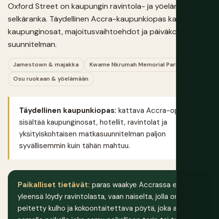
Oxford Street on kaupungin ravintola- ja yöelämän
selkäranka. Täydellinen
Accra-kaupunkiopas
kattaa
kaupunginosat, majoitusvaihtoehdot ja päiväkohtaisen
suunnitelman.
Jamestown & majakka
Kwame Nkrumah Memorial Park
Osu ruokaan & yöelämään
Täydellinen kaupunkiopas:
kattava Accra-opas
sisältää kaupunginosat, hotellit, ravintolat ja
yksityiskohtaisen matkasuunnitelman paljon
syvällisemmin kuin tähän mahtuu.
Paikalliset tietävät:
paras waakye Accrassa ei
yleensä löydy ravintolasta, vaan naiselta, jolla on
peitetty kulho ja kokoontaitettava pöytä, joka asettuu