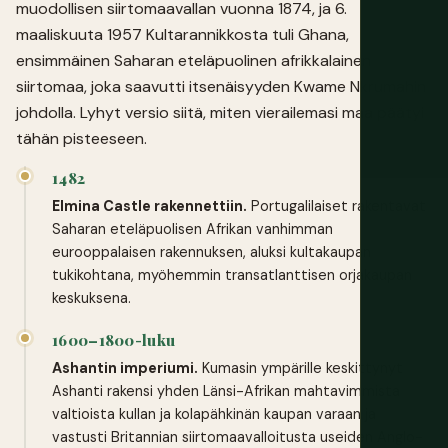
muodollisen siirtomaavallan vuonna 1874, ja 6.
maaliskuuta 1957 Kultarannikkosta tuli Ghana,
ensimmäinen Saharan eteläpuolinen afrikkalainen
siirtomaa, joka saavutti itsenäisyyden Kwame Nkrumahin
johdolla. Lyhyt versio siitä, miten vierailemasi maa päätyi
tähän pisteeseen.
1482
Elmina Castle rakennettiin.
Portugalilaiset rakentavat
Saharan eteläpuolisen Afrikan vanhimman
eurooppalaisen rakennuksen, aluksi kultakaupan
tukikohtana, myöhemmin transatlanttisen orjakaupan
keskuksena.
1600–1800-luku
Ashantin imperiumi.
Kumasin ympärille keskittynyt
Ashanti rakensi yhden Länsi-Afrikan mahtavimmista
valtioista kullan ja kolapähkinän kaupan varaan ja
vastusti Britannian siirtomaavalloitusta useiden Anglo-