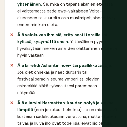
yhtenäinen.
Se, mikä on tapana akanien etelässä,
ei välttämättä päde ewe-valtaiseen Volta-
alueeseen tai suurelta osin muslimipohjoiseen. Kysy
ennemmin kuin oleta.
Älä valokuvaa ihmisiä, erityisesti toreilla tai
kylissä, kysymättä ensin.
Ystävällinen pyyntö
hyväksytään melkein aina. Sen ohittaminen ei oteta
hyvin vastaan.
Älä kiirehdi Ashantin hovi- tai päällikkötapoja.
Jos olet onnekas ja näet durbarin tai
festivaaliparadin, seuraa ympärilläsi olevien
esimerkkiä äläkä työnnä itsesi parempaan
näkymään.
Älä aliarvioi Harmattan-kauden pölyä ja kuivaa
lämpöä
(noin joulukuu–helmikuu): se on miellyttävä
kosteisiin sadekuukausiin verrattuna, mutta utuinen
taivas ja kuiva iho ovat todellisia, eivät liioiteltuja.