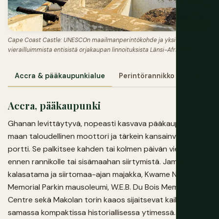
Cape Coast Castle: UNESCOn maailmanperintökohde ja yksi
vierailluimmista entisistä orjakaupan linnoituksista Länsi-Afrikassa.
Accra & pääkaupunkialue
Perintörannikko
Kumasi 
Accra, pääkaupunki
Ghanan levittäytyvä, nopeasti kasvava pääkaupunki on
maan taloudellinen moottori ja tärkein kansainvälinen
portti. Se palkitsee kahden tai kolmen päivän vierailun
ennen rannikolle tai sisämaahan siirtymistä. Jamestownin
kalasatama ja siirtomaa-ajan majakka, Kwame Nkrumah
Memorial Parkin mausoleumi, W.E.B. Du Bois Memorial
Centre sekä Makolan torin kaaos sijaitsevat kaikki
samassa kompaktissa historiallisessa ytimessä. Osun