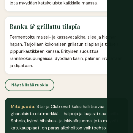
jota myydään katukojuista kaikkialla maassa.
Banku & grillattu tilapia
Fermentoitu maissi- ja kassavataikina, sileä ja hieman
hapan. Tarjoillaan kokonaisen grillatun tilapian ja tulisen
pippurikastikkeen kanssa. Erityisen suosittua
rannikkokaupungeissa. Syödään käsin, palanen irrotetaan
ja dipataan.
Näytä lisää ruokia
Mitä juoda:
Star ja Club ovat kaksi hallitsevaa
ghanalaista olutmerkkiä – halpoja ja laajasti saatavilla.
Sobolo, kylmä hibiskus- ja inkiväärijuoma, jota myyvät
katukauppiaat, on paras alkoholiton vaihtoehto