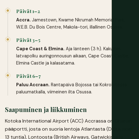
Päivät 1–2
Accra.
Jamestown, Kwame Nkrumah Memorial Park,
W.E.B. Du Bois Centre, Makola-tori, illallinen Osussa.
Päivät 3–5
Cape Coast & Elmina.
Aja länteen (3 h). Kakumin
latvapolku auringonnousun aikaan, Cape Coast Castle,
Elmina Castle ja kalasatama.
Päivät 6–7
Paluu Accraan.
Rantapäivä Bojossa tai Kokrobitessa
paluumatkalla, viimeinen ilta Osussa.
Saapuminen ja liikkuminen
Kotoka International Airport (ACC) Accrassa on Ghanan
pääportti, josta on suoria lentoja Atlantasta (Delta, noin
13 tuntia), Lontoosta (British Airways, Gatwickistä ja