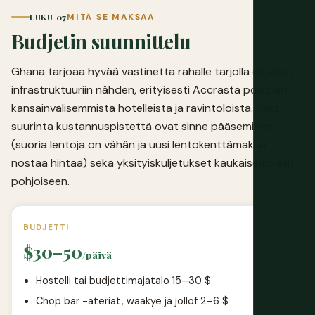
LUKU 07
MITÄ SE MAKSAA
Budjetin suunnittelu
Ghana tarjoaa hyvää vastinetta rahalle tarjolla olevaan
infrastruktuuriin nähden, erityisesti Accrasta poispäin
kansainvälisemmistä hotelleista ja ravintoloista. Kaksi
suurinta kustannuspistettä ovat sinne pääseminen
(suoria lentoja on vähän ja uusi lentokenttämaksu
nostaa hintaa) sekä yksityiskuljetukset kaukaisempaan
pohjoiseen.
BUDJETTI
$30–50
/päivä
Hostelli tai budjettimajatalo 15–30 $
Chop bar -ateriat, waakye ja jollof 2–6 $