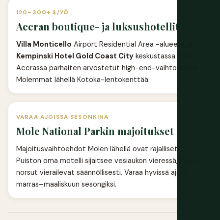
120–300+ $/YÖ
Accran boutique- ja luksushotellit
Villa Monticello
Airport Residential Area -alueella ja
Kempinski Hotel Gold Coast City
keskustassa ovat
Accrassa parhaiten arvostetut high-end-vaihtoehdot.
Molemmat lähellä Kotoka-lentokenttää.
VARAA AJOISSA SESONKINA
Mole National Parkin majoitukset
Majoitusvaihtoehdot Molen lähellä ovat rajalliset.
Puiston oma motelli sijaitsee vesiaukon vieressä, jossa
norsut vierailevat säännöllisesti. Varaa hyvissä ajoin
marras–maaliskuun sesongiksi.