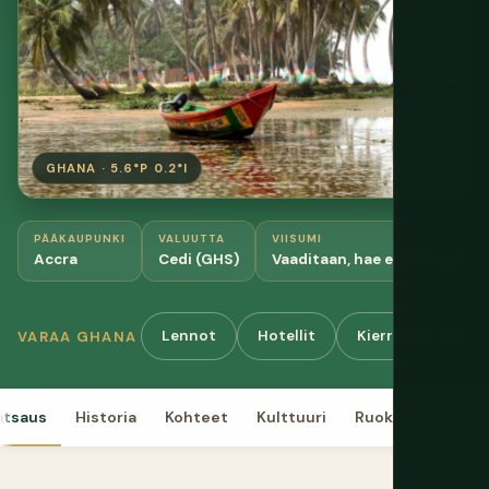
GHANA · 5.6°P 0.2°I
PÄÄKAUPUNKI
VALUUTTA
VIISUMI
Accra
Cedi (GHS)
Vaaditaan, hae etukäteen
Lennot
Hotellit
Kierrokset & akti
VARAA GHANA
atsaus
Historia
Kohteet
Kulttuuri
Ruoka
Suunnit