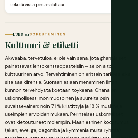
tekojärvistä pinta-alaltaan.
LUKU 04
SOPEUTUMINEN
Kulttuuri & etiketti
Akwaaba, tervetuloa, ei ole vain sana, jota ghanalaiset
painattavat lentokenttäopasteisiin – se on aito
kulttuurinen arvo. Tervehtiminen on erittäin tärkeää eikä
sitä saa kiirehtiä. Suoraan asiaan meneminen ilman
kunnon tervehdystä koetaan töykeänä. Ghana on
uskonnollisesti monimuotoinen ja suurelta osin
suvaitsevainen: noin 71 % kristittyjä ja 18 % muslimeja
useimpien arvioiden mukaan. Perinteiset uskomukset
ovat kietoutuneet molempiin. Maan etninen koostumus
(akan, ewe, ga, dagomba ja kymmeniä muita ryhmiä)