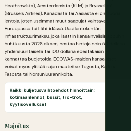
Heathrow’sta), Amsterdamista (KLM) ja Brysselistä
(Brussels Airlines). Kanadasta tai Aasiasta ei ole suoria
lentoja, joten useimmat muut saapujat vaihtavat
Euroopassa tai Lähi-idässä. Uusi lentokentän
infrastruktuurimaksu, joka lisättiin kansainvälisiin lippuhin
huhtikuusta 2026 alkaen, nostaa hintoja noin 50 dollaria
yhdensuuntaisella tai 100 dollaria edestakaisin –
kannattaa budjetoida. ECOWAS-maiden kansalaiset
voivat myös ylittää rajan maateitse Togosta, Burkina
Fasosta tai Norsunluurannikolta.
Kaikki kuljetusvaihtoehdot hinnoittain:
kotimaanlennot, bussit, tro-trot,
kyytisovellukset
Majoitus