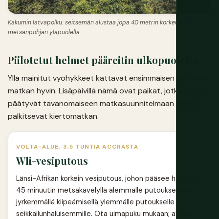
Kakumin latvapolku: seitsemän alustaa jopa 40 metrin korkeudessa
metsänpohjan yläpuolella.
Piilotetut helmet pääreitin ulkopuolella
Yllä mainitut vyöhykkeet kattavat ensimmäisen tai toisen
matkan hyvin. Lisäpäivillä nämä ovat paikat, jotka harvoin
päätyvät tavanomaiseen matkasuunnitelmaan mutta
palkitsevat kiertomatkan.
VOLTA-ALUE, 3,5 TUNTIA ACCRASTA
Wli-vesiputous
Länsi-Afrikan korkein vesiputous, johon pääsee helpolla
45 minuutin metsäkävelyllä alemmalle putoukselle tai
jyrkemmällä kiipeämisellä ylemmälle putoukselle
seikkailunhaluisemmille. Ota uimapuku mukaan; altaan