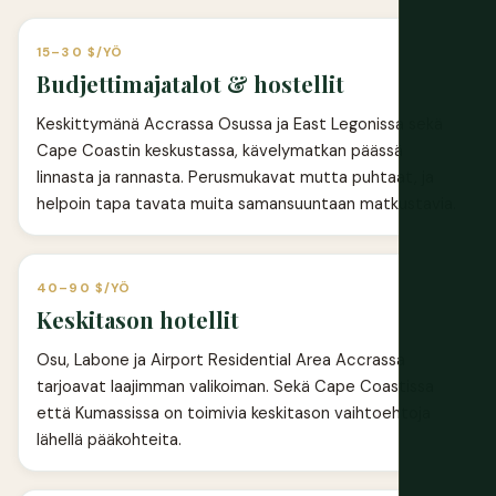
15–30 $/YÖ
Budjettimajatalot & hostellit
Keskittymänä Accrassa Osussa ja East Legonissa sekä
Cape Coastin keskustassa, kävelymatkan päässä
linnasta ja rannasta. Perusmukavat mutta puhtaat, ja
helpoin tapa tavata muita samansuuntaan matkustavia.
40–90 $/YÖ
Keskitason hotellit
Osu, Labone ja Airport Residential Area Accrassa
tarjoavat laajimman valikoiman. Sekä Cape Coastissa
että Kumassissa on toimivia keskitason vaihtoehtoja
lähellä pääkohteita.