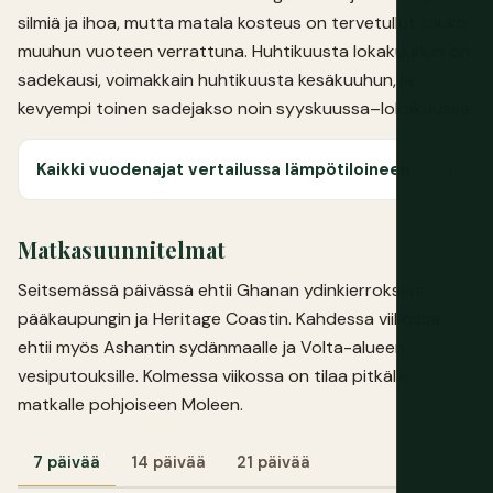
silmiä ja ihoa, mutta matala kosteus on tervetullut tauko
muuhun vuoteen verrattuna. Huhtikuusta lokakuuhun on
sadekausi, voimakkain huhtikuusta kesäkuuhun, ja
kevyempi toinen sadejakso noin syyskuussa–lokakuussa.
Kaikki vuodenajat vertailussa lämpötiloineen
Matkasuunnitelmat
Seitsemässä päivässä ehtii Ghanan ydinkierroksen:
pääkaupungin ja Heritage Coastin. Kahdessa viikossa
ehtii myös Ashantin sydänmaalle ja Volta-alueen
vesiputouksille. Kolmessa viikossa on tilaa pitkälle
matkalle pohjoiseen Moleen.
7 päivää
14 päivää
21 päivää