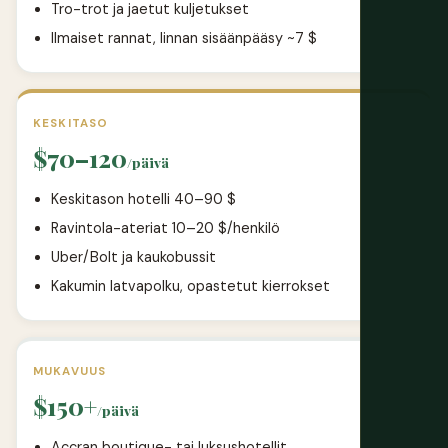
Tro-trot ja jaetut kuljetukset
Ilmaiset rannat, linnan sisäänpääsy ~7 $
KESKITASO
$70–120
/päivä
Keskitason hotelli 40–90 $
Ravintola-ateriat 10–20 $/henkilö
Uber/Bolt ja kaukobussit
Kakumin latvapolku, opastetut kierrokset
MUKAVUUS
$150+
/päivä
Accran boutique- tai luksushotellit