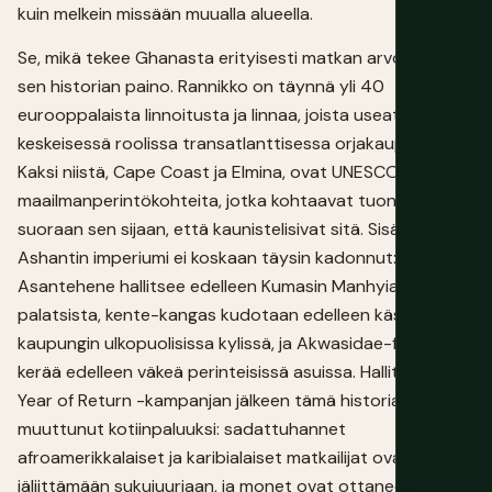
kuin melkein missään muualla alueella.
Se, mikä tekee Ghanasta erityisesti matkan arvoisen, on
sen historian paino. Rannikko on täynnä yli 40
eurooppalaista linnoitusta ja linnaa, joista useat olivat
keskeisessä roolissa transatlanttisessa orjakaupassa.
Kaksi niistä, Cape Coast ja Elmina, ovat UNESCOn
maailmanperintökohteita, jotka kohtaavat tuon historian
suoraan sen sijaan, että kaunistelisivat sitä. Sisämaassa
Ashantin imperiumi ei koskaan täysin kadonnut:
Asantehene hallitsee edelleen Kumasin Manhyia-
palatsista, kente-kangas kudotaan edelleen käsin
kaupungin ulkopuolisissa kylissä, ja Akwasidae-festivaali
kerää edelleen väkeä perinteisissä asuissa. Hallituksen
Year of Return -kampanjan jälkeen tämä historia on myös
muuttunut kotiinpaluuksi: sadattuhannet
afroamerikkalaiset ja karibialaiset matkailijat ovat tulleet
jäljittämään sukujuuriaan, ja monet ovat ottaneet