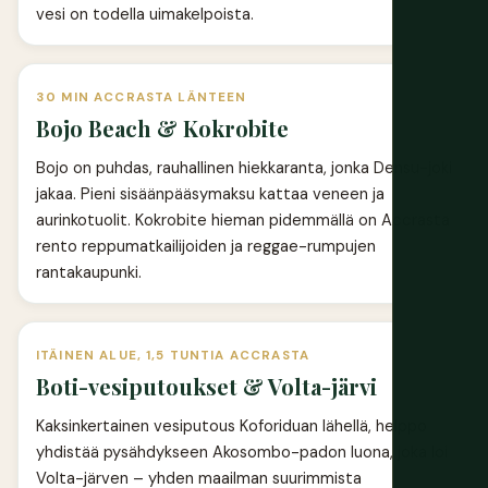
vesi on todella uimakelpoista.
30 MIN ACCRASTA LÄNTEEN
Bojo Beach & Kokrobite
Bojo on puhdas, rauhallinen hiekkaranta, jonka Densu-joki
jakaa. Pieni sisäänpääsymaksu kattaa veneen ja
aurinkotuolit. Kokrobite hieman pidemmällä on Accrasta
rento reppumatkailijoiden ja reggae-rumpujen
rantakaupunki.
ITÄINEN ALUE, 1,5 TUNTIA ACCRASTA
Boti-vesiputoukset & Volta-järvi
Kaksinkertainen vesiputous Koforiduan lähellä, helppo
yhdistää pysähdykseen Akosombo-padon luona, joka loi
Volta-järven – yhden maailman suurimmista