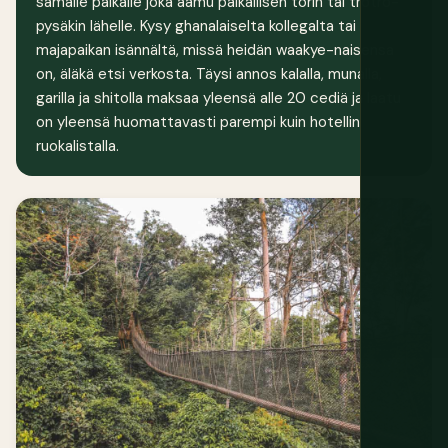
samalle paikalle joka aamu paikallisen torin tai trotro-
pysäkin lähelle. Kysy ghanalaiselta kollegalta tai
majapaikan isännältä, missä heidän waakye-naisensa
on, äläkä etsi verkosta. Täysi annos kalalla, munalla,
garilla ja shitolla maksaa yleensä alle 20 cediä ja laatu
on yleensä huomattavasti parempi kuin hotellin
ruokalistalla.