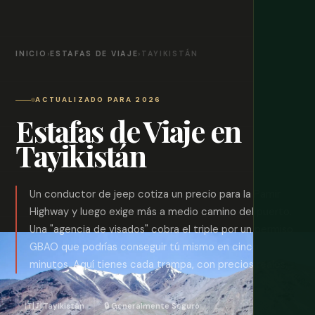
INICIO
›
ESTAFAS DE VIAJE
›
TAYIKISTÁN
ACTUALIZADO PARA 2026
Estafas de Viaje en
Tayikistán
Un conductor de jeep cotiza un precio para la Pamir
Highway y luego exige más a medio camino del puerto.
Una "agencia de visados" cobra el triple por un permiso
GBAO que podrías conseguir tú mismo en cinco
minutos. Aquí tienes cada trampa, con precios reales.
🇹🇯 Tayikistán
🔒 Generalmente Seguro