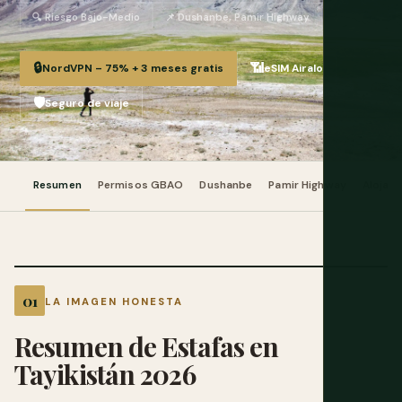
🔍 Riesgo Bajo-Medio
📌 Dushanbe, Pamir Highway
🔒
📶
NordVPN – 75% + 3 meses gratis
eSIM Airalo
🛡️
Seguro de viaje
Resumen
Permisos GBAO
Dushanbe
Pamir Highway
Alojam
LA IMAGEN HONESTA
Resumen de Estafas en
Tayikistán 2026