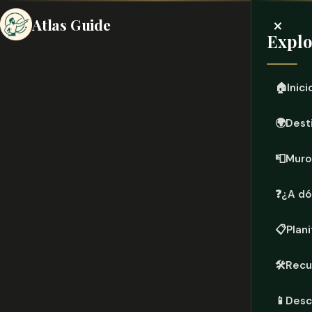
×
Atlas Guide
Explo
🏠
Inici
🌍
Dest
📮
Muro
❓
¿A dó
📋
Plani
🛠️
Recu
📱
Desc