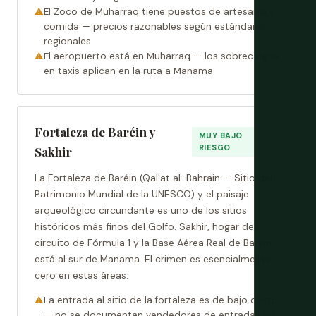
El Zoco de Muharraq tiene puestos de artesanía y
comida — precios razonables según estándares
regionales
El aeropuerto está en Muharraq — los sobrecargos
en taxis aplican en la ruta a Manama
Fortaleza de Baréin y
MUY BAJO
RIESGO
Sakhir
La Fortaleza de Baréin (Qal'at al-Bahrain — Sitio del
Patrimonio Mundial de la UNESCO) y el paisaje
arqueológico circundante es uno de los sitios
históricos más finos del Golfo. Sakhir, hogar del
circuito de Fórmula 1 y la Base Aérea Real de Baréin,
está al sur de Manama. El crimen es esencialmente
cero en estas áreas.
La entrada al sitio de la fortaleza es de bajo costo
— no se documentan vendedores de entradas no