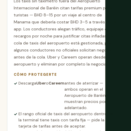
Los taxis sin taxímetro fuera del Aeropuerto
Internacional de Baréin citan tarifas premium para
turistas — BHD 8–15 por un viaje al centro de
Manama que debería costar BHD 3–5 a través de la
app. Los conductores alegan tráfico, equipaje o
recargos por noche para justificar citas infladas. La
cola de taxis del aeropuerto está gestionada, pero
algunos conductores no oficiales solicitan negocio
antes de la cola. Uber y Careem operan desde el
aeropuerto y eliminan por completo la negociación.
CÓMO PROTEGERTE
Descarga
Uber
o
Careem
antes de aterrizar —
ambos operan en el
Aeropuerto de Baréin y
muestran precios por
adelantado.
El rango oficial de taxis del aeropuerto dentro de
la terminal tiene taxis con tarifa fija — pide la
tarjeta de tarifas antes de aceptar.