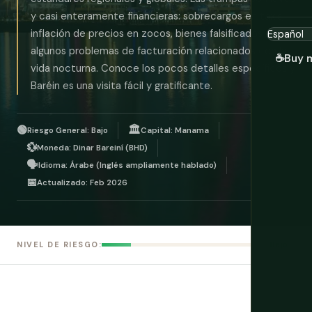
y casi enteramente financieras: sobrecargos en taxis,
inflación de precios en zocos, bienes falsificados y
algunos problemas de facturación relacionados con la
☕
Buy 
vida nocturna. Conoce los pocos detalles específicos y
Baréin es una visita fácil y gratificante.
🟢
🏛️
Riesgo General: Bajo
Capital: Manama
💱
Moneda: Dinar Bareiní (BHD)
🗣️
Idioma: Árabe (Inglés ampliamente hablado)
📅
Actualizado: Feb 2026
Bajo
NIVEL DE RIESGO: