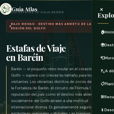
×
Guía Atlas
INICIO
›
ESTAFAS DE VIAJE
›
BARÉIN
Explo
BAJO RIESGO · DESTINO MÁS ABIERTO DE LA
REGIÓN DEL GOLFO
🏠
Inici
Estafas de Viaje
🌍
Dest
en Baréin
📮
Muro
Baréin — el pequeño reino insular en el corazón del
❓
¿A dó
Golfo — supera con creces su tamaño para los
visitantes. Los vibrantes distritos de zocos de Manama,
📋
Plani
la Fortaleza de Baréin, el circuito de Fórmula 1 y la
reputación del país como el destino más abierto
🛠️
Recu
socialmente del Golfo atraen a una multitud
internacional diversa. Es genuinamente seguro según
📱
Desc
estándares regionales y globales. Las trampas son leves