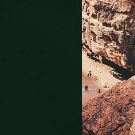
 a Jordania
je en medio de un conflicto regional en
e refugio en el lugar por drones y misiles
l 9 de julio de 2026. Petra y Wadi Rum
 bajo seguridad reforzada. Esta página
afas cotidianas que los turistas realmente
 Verifica Antes de Volar
📌 Ammán, Petra, Wadi Rum
🛡️
iralo eSIM
Seguro de Viaje