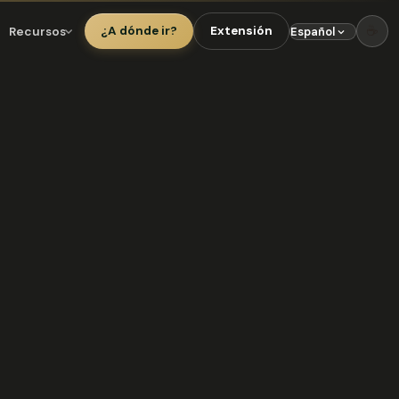
☕
Recursos
¿A dónde ir?
Extensión