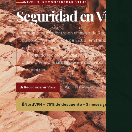
NIVEL 3, RECONSIDERAR VIAJE
Seguridad en Viajes
Jordania se encuentra en un aviso de Reconsiderar Via
curso, con la Embajada de EE.UU. emitiendo una alerta d
en el espacio aéreo jordano tan recientemente como e
han seguido recibiendo visitantes durante todo el año,
cubre primero la situación real del aviso, luego las est
encuentran.
⚠️ Reconsiderar Viaje
📌 Contexto de Conflicto Regional
🔍
🔒
📶
NordVPN – 75% de descuento + 3 meses gratis
A