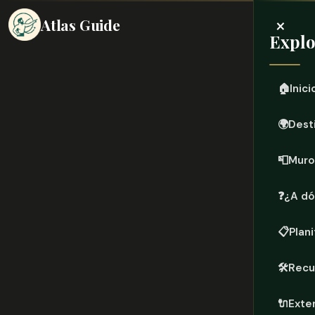
×
Atlas Guide
Explo
🏠
Inici
🌍
Dest
📮
Muro
❓
¿A dó
📋
Plani
🛠️
Recu
🔌
Exte