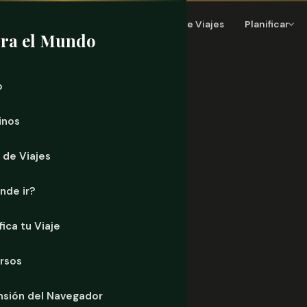
Inicio
Destinos
Muro de Viajes
Planificar
ra el Mundo
o
inos
 de Viajes
nde ir?
fica tu Viaje
rsos
nsión del Navegador