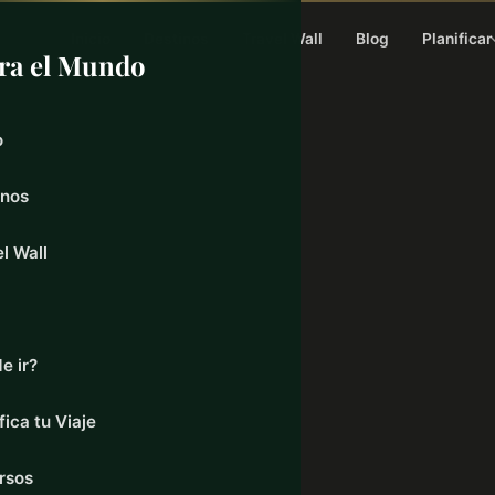
Inicio
Destinos
Travel Wall
Blog
Planificar
ra el Mundo
o
inos
l Wall
e ir?
fica tu Viaje
rsos