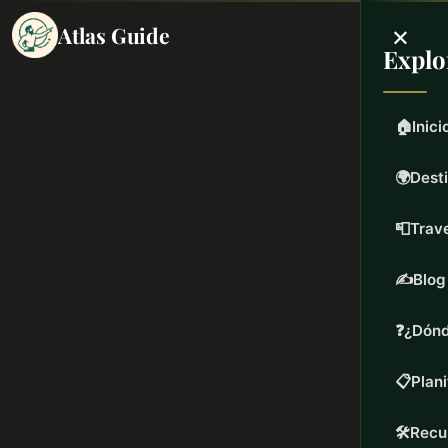
×
Atlas Guide
Explo
🏠
Inici
🌍
Dest
📮
Trave
✍️
Blog
❓
¿Dónd
📋
Plani
🛠️
Recu