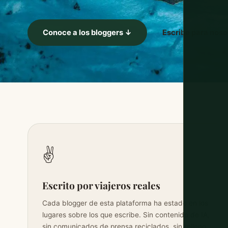
Conoce a los bloggers ↓
Escribe para noso
✌️
Escrito por viajeros reales
Cada blogger de esta plataforma ha estado en los
lugares sobre los que escribe. Sin contenido de IA,
sin comunicados de prensa reciclados, sin relleno.