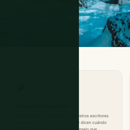
tros →
🔎
Honesto y específico
Rechazamos las listas vagas. Nuestros escritores
nombran calles, citan precios y te dicen cuándo
algo no vale la pena. El tipo de consejo que