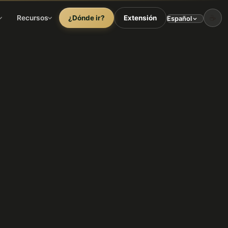
☕
Recursos
¿Dónde ir?
Extensión