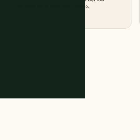
recibirías de un amigo muy viajado.
oggers.
 sus guías