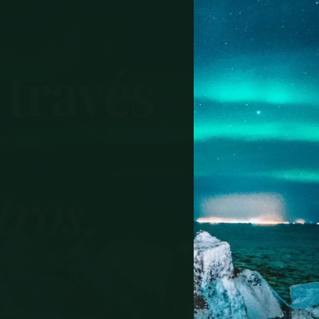
 través
tros.
 y perspectivas
 viajes. Cada
prensa.