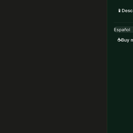
📱
Desc
☕
Buy m