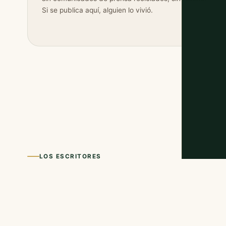
Si se publica aquí, alguien lo vivió.
LOS ESCRITORES
Conoce a los bl
Cada blogger tiene su propio directorio con todas