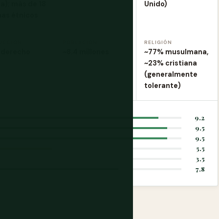
a); más de 18
Unido)
mas étnicos
UCCIÓN
POBLACIÓN
RELIGIÓN
 derecho
~8.4 millones
~77% musulmana,
~23% cristiana
(generalmente
tolerante)
9.2
9.5
9.5
5.5
3.5
7.8