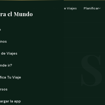
Inicio
Destinos
Muro de Viajes
Planificar
ra el Mundo
o
inos
 de Viajes
nde ir?
fica Tu Viaje
rsos
ibertad para personas
 capital de una nación que
argar la app