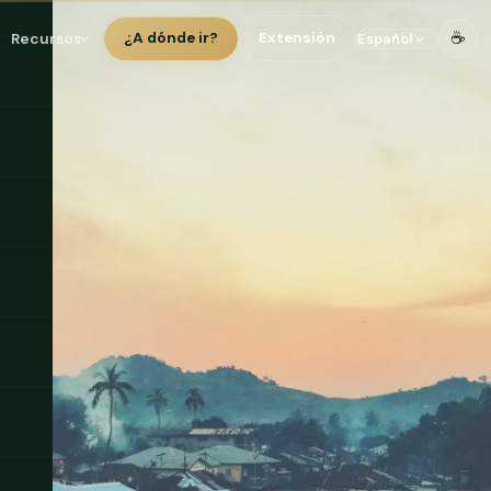
☕
Recursos
¿A dónde ir?
Extensión