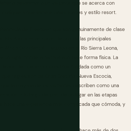
ebería desanimar a un visitante que se acerca con
cualquiera que espere viajes suaves y estilo resort.
a Península de Freetown que son genuinamente de clase
l. Isla Bunce — las ruinas de una de las principales
 África Occidental — situada en el Río Sierra Leona,
 un lugar donde la historia aún tiene forma física. La
ordinario de que esta ciudad fue fundada como un
s que regresaron de Gran Bretaña, Nueva Escocia,
, que la mayoría de los visitantes describen como una
sación, a lo largo del país, de un lugar en las etapas
que hace una experiencia más complicada que cómoda, y
o para visitar Sierra Leona. Terminó hace más de dos