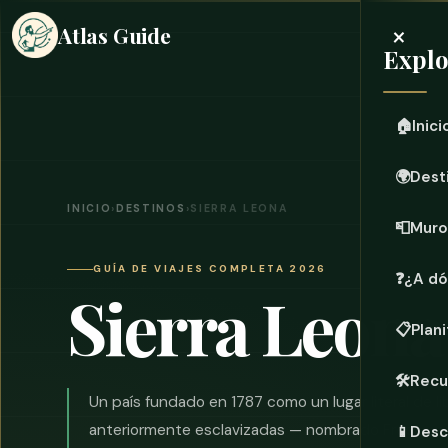
×
Atlas Guide
Explo
🏠
Inici
🌍
Dest
INICIO
›
DESTINOS
›
SIERRA LEONA
📮
Muro
GUÍA DE VIAJES COMPLETA 2026
❓
¿A dó
Sierra Leona
📋
Plani
🛠️
Recu
Un país fundado en 1787 como un lugar literal de l
anteriormente esclavizadas — nombrado Freetown,
📱
Desc