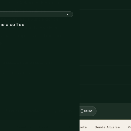
utales de África Occidental, la
yas de la Península de
oria — de la Isla Bunce donde
me a coffee
 donde llegaron libres, de la
las más complejas en el mundo
le.
Leonés de Sierra Leona (SLL)
e-visa disponible)
Tours y Actividades
Reseñas
eSIM
mida
Cuándo Ir
Planificación
Transporte
Dónde Alojarse
P