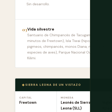
Sin desarrollo.
Vida silvestre
Santuario de Chimpancés de Tacugama (30
minutos de Freetown), Isla Tiwai (hipopótamos
pigmeos, chimpancés, monos Diana, más de 300
especies de aves), Parque Nacional Outamba-
Kilimi.
SIERRA LEONA DE UN VISTAZO
CAPITAL
MONEDA
IDIOM
Freetown
Leonés de Sierra
Inglés
Leona (SLL)
Krio 