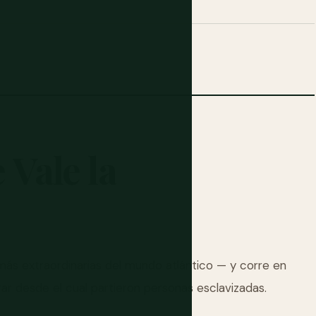
e
Vale
la
s más extraordinarias del mundo atlántico — y corre en
r desde el cual partieron personas esclavizadas.