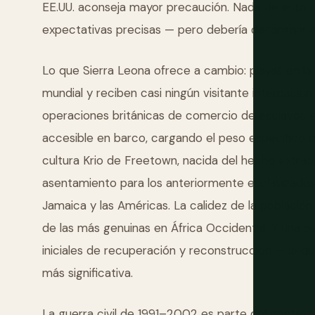
EE.UU. aconseja mayor precaución. Nada de esto d
expectativas precisas — pero debería desanimar a 
Lo que Sierra Leona ofrece a cambio: playas en l
mundial y reciben casi ningún visitante internaciona
operaciones británicas de comercio de esclavos en
accesible en barco, cargando el peso específico de
cultura Krio de Freetown, nacida del hecho extra
asentamiento para los anteriormente esclavizado
Jamaica y las Américas. La calidez de la población
de las más genuinas en África Occidental. Y una sen
iniciales de recuperación y reconstrucción — lo 
más significativa.
La guerra civil de 1991–2002 es parte del context