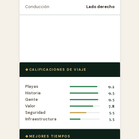
Conducción
Lado derecho
CALIFICACIONES DE VIAJE
Playas
9.2
Historia
9.5
Gente
9.5
Valor
7.8
Seguridad
5.5
Infraestructura
3.5
MEJORES TIEMPOS