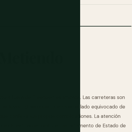
Metiendo
uctura fuera de Freetown es limitada. Las carreteras son
de lluvias. El aeropuerto está en el lado equivocado de
 que conlleva sus propias complicaciones. La atención
men en Freetown es real y el Departamento de Estado de