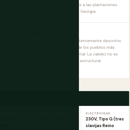
sierraleoneses fueron enviados a las plantaciones
de arroz de Carolina del Sur y Georgia.
La gente
Los sierraleoneses son consistentemente descritos
por los visitantes como uno de los pueblos más
acogedores en África Occidental. La calidez no es
actuada para el turismo — es estructural.
AS
ZONA HORARIA
ELECTRICIDAD
 (oficial);
GMT (UTC+0)
230V, Tipo G (tres
(lengua
clavijas Reino