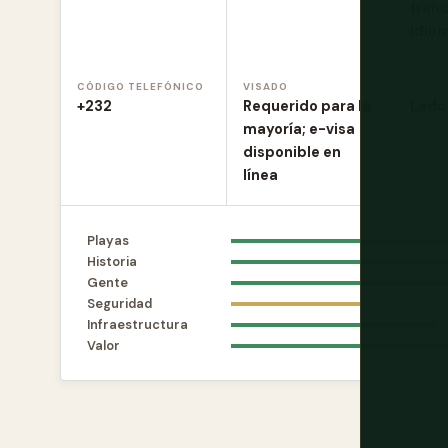
franc
idio
CÓDIGO TELEFÓNICO
VISADO
COND
+232
Requerido para la
Lado
mayoría; e-visa
disponible en
línea
Playas
Historia
Gente
Seguridad
Infraestructura
Valor