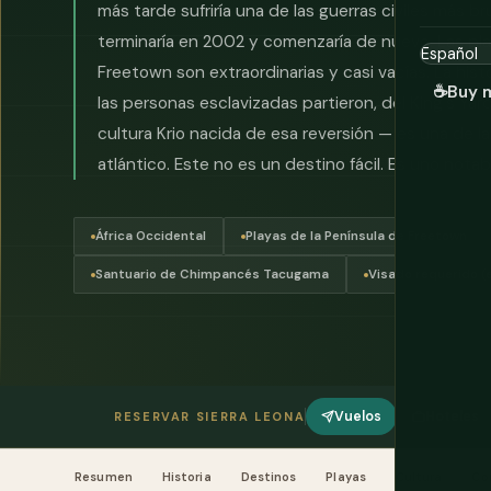
más tarde sufriría una de las guerras civiles más br
terminaría en 2002 y comenzaría de nuevo. Las pla
Freetown son extraordinarias y casi vacías. La hist
☕
Buy 
las personas esclavizadas partieron, del King's Yard
cultura Krio nacida de esa reversión — es una de 
atlántico. Este no es un destino fácil. Es uno notab
África Occidental
Playas de la Península de Freetown
Santuario de Chimpancés Tacugama
Visado requerido (
Vuelos
Hoteles
RESERVAR SIERRA LEONA
Resumen
Historia
Destinos
Playas
Cultura
Co