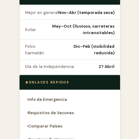
Mejor en general
Nov–Abr (temporada seca)
May–Oct (lluvioso, carreteras
Evitar
intransitables)
Polvo
Dic–Feb (visibilidad
harmatán
reducida)
Día de la Independencia
27 Abril
ENLACES RÁPIDOS
Info de Emergencia
Requisitos de Vacunas
Comparar Países