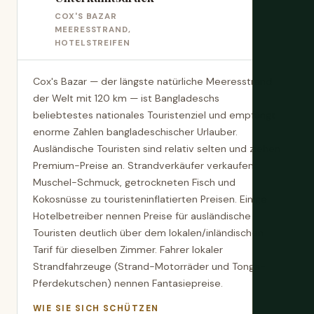
COX'S BAZAR
MEERESSTRAND,
HOTELSTREIFEN
Cox's Bazar — der längste natürliche Meeresstrand
der Welt mit 120 km — ist Bangladeschs
beliebtestes nationales Touristenziel und empfängt
enorme Zahlen bangladeschischer Urlauber.
Ausländische Touristen sind relativ selten und ziehen
Premium-Preise an. Strandverkäufer verkaufen
Muschel-Schmuck, getrockneten Fisch und
Kokosnüsse zu touristeninflatierten Preisen. Einige
Hotelbetreiber nennen Preise für ausländische
Touristen deutlich über dem lokalen/inländischen
Tarif für dieselben Zimmer. Fahrer lokaler
Strandfahrzeuge (Strand-Motorräder und Tonga-
Pferdekutschen) nennen Fantasiepreise.
WIE SIE SICH SCHÜTZEN