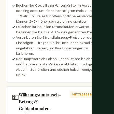
Buchen Sie Cox's Bazar-Unterkünfte im Voraus über
Booking.com, um einen bestätigten Preis zu sichern
— Walk-up-Preise für offensichtliche Ausländer
können 2–3× höher sein als online sichtbar.
Feilschen ist bei allen Strandkäufen erwartet —
beginnen Sie bei 30–40 % des genannten Preises.
Vereinbaren Sie Strandfahrzeug-Preise vor dem
Einsteigen — fragen Sie Ihr Hotel nach aktuellen
ungefähren Preisen, um Ihre Erwartungen zu
kalibrieren.
Der Hauptbereich Laboni Beach ist am belebtesten
und hat die meiste Verkäuferaktivität — ruhigere
Abschnitte nördlich und südlich haben weniger
Druck.
Währungsumtausch-
💵
MITTLERES RISIKO
Betrug &
Geldautomaten-