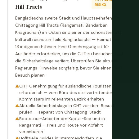
RISIKO
Hill Tracts
Bangladeschs zweite Stadt und Hauptseehafen. Die
Chittagong Hill Tracts (Rangamati, Bandarban,
Khagrachari) im Osten sind einer der schönsten und
kulturell reichsten Teile Bangladeschs — Heimat von
13 indigenen Ethnien. Eine Genehmigung ist für
Ausländer erforderlich, um die CHT zu besuchen, und
die Sicherheitslage variiert. Überprüfen Sie aktuelle
Regierungs-Hinweise sorgfältig, bevor Sie einen CHT-
Besuch planen.
CHT-Genehmigung für ausländische Touristen
erforderlich — vom Büro des stellvertretenden
Kommissars im relevanten Bezirk erhalten
Aktuelle Sicherheitslage in CHT vor dem Besuch
prüfen — separat von Chittagong-Stadt
Bootstour-Anbieter am Kaptai-See und in
Rangamati — Preis und Route vor Abfahrt
vereinbaren
Uoffizielle Guides in Stammesdörfern, die