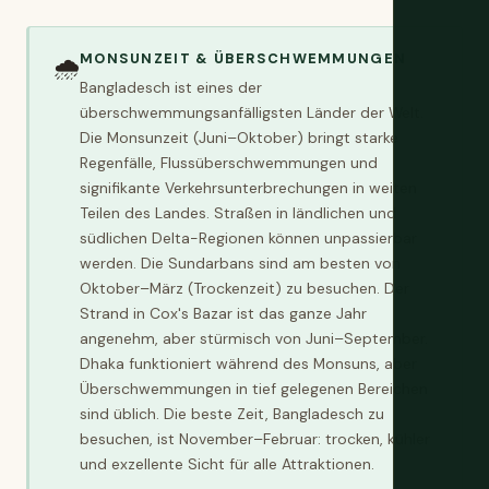
MONSUNZEIT & ÜBERSCHWEMMUNGEN
🌧️
Bangladesch ist eines der
überschwemmungsanfälligsten Länder der Welt.
Die Monsunzeit (Juni–Oktober) bringt starke
Regenfälle, Flussüberschwemmungen und
signifikante Verkehrsunterbrechungen in weiten
Teilen des Landes. Straßen in ländlichen und
südlichen Delta-Regionen können unpassierbar
werden. Die Sundarbans sind am besten von
Oktober–März (Trockenzeit) zu besuchen. Der
Strand in Cox's Bazar ist das ganze Jahr
angenehm, aber stürmisch von Juni–September.
Dhaka funktioniert während des Monsuns, aber
Überschwemmungen in tief gelegenen Bereichen
sind üblich. Die beste Zeit, Bangladesch zu
besuchen, ist November–Februar: trocken, kühler
und exzellente Sicht für alle Attraktionen.