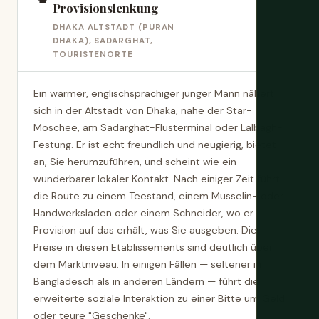
Provisionslenkung
DHAKA ALTSTADT (PURAN
DHAKA), SADARGHAT,
TOURISTENORTE
Ein warmer, englischsprachiger junger Mann nähert
sich in der Altstadt von Dhaka, nahe der Star-
Moschee, am Sadarghat-Flusterminal oder Lalbagh-
Festung. Er ist echt freundlich und neugierig, bietet
an, Sie herumzuführen, und scheint wie ein
wunderbarer lokaler Kontakt. Nach einiger Zeit führt
die Route zu einem Teestand, einem Musselin- oder
Handwerksladen oder einem Schneider, wo er
Provision auf das erhält, was Sie ausgeben. Die
Preise in diesen Etablissements sind deutlich über
dem Marktniveau. In einigen Fällen — seltener in
Bangladesch als in anderen Ländern — führt die
erweiterte soziale Interaktion zu einer Bitte um Geld
oder teure "Geschenke".