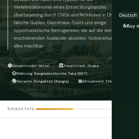
Verkehrsökonomie eines Entwicklungslandes:
Überteuerung durch CNGs und Rickshaws in Dhaka,
falsche Guides, Gästehaus-Touts und einige
☕
Buy 
opportunistische Betrügereien, die auf die wenigen
erscheinenden Ausländer abzielen. Vorbereitung macht
alles machbar.
🟠
🏛️
Gesamtrisiko: Mittel
Hauptstadt: Dhaka
💱
Währung: Bangladeschische Taka (BDT)
🗣️
📅
Sprache: Bengalisch (Bangla)
Aktualisiert: Feb 2026
Mittel
RISIKOSTUFE: