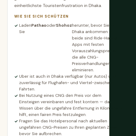
einheitlichste Touristenfrustration in Dhaka.
WIE SIE SICH SCHÜTZEN
Laden
Pathao
oder
Shohoz
herunter, bevor Sie in
Sie
Dhaka ankommen —
beide sind Ride-Hailing-
Apps mit festen
Vorauszahlungspreisen,
die alle CNG-
Preisverhandlungen
eliminieren.
Uber ist auch in Dhaka verfügbar (nur Autos) und
zuverlässig für Flughafen- und Viertel-zwischen-
Fahrten.
Bei Nutzung eines CNG den Preis vor dem
Einsteigen vereinbaren und fest kontern — das
Wissen über die ungefähre Entfernung in Kilometern
hilft, einen fairen Preis festzulegen.
Fragen Sie das Hotelpersonal nach aktuellen
ungefähren CNG-Preisen zu Ihren geplanten Zielen,
bevor Sie aufbrechen.