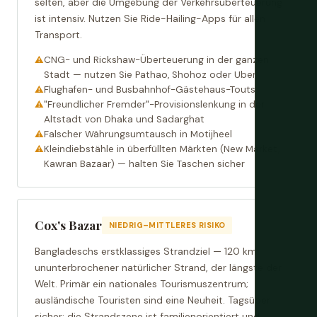
selten, aber die Umgebung der Verkehrsüberteuerung
ist intensiv. Nutzen Sie Ride-Hailing-Apps für allen
Transport.
CNG- und Rickshaw-Überteuerung in der ganzen
Stadt — nutzen Sie Pathao, Shohoz oder Uber
Flughafen- und Busbahnhof-Gästehaus-Touts
"Freundlicher Fremder"-Provisionslenkung in der
Altstadt von Dhaka und Sadarghat
Falscher Währungsumtausch in Motijheel
Kleindiebstähle in überfüllten Märkten (New Market,
Kawran Bazaar) — halten Sie Taschen sicher
Cox's Bazar
NIEDRIG–MITTLERES RISIKO
Bangladeschs erstklassiges Strandziel — 120 km
ununterbrochener natürlicher Strand, der längste der
Welt. Primär ein nationales Tourismuszentrum;
ausländische Touristen sind eine Neuheit. Tagsüber
sicher; die Strandszene ist familienorientiert und