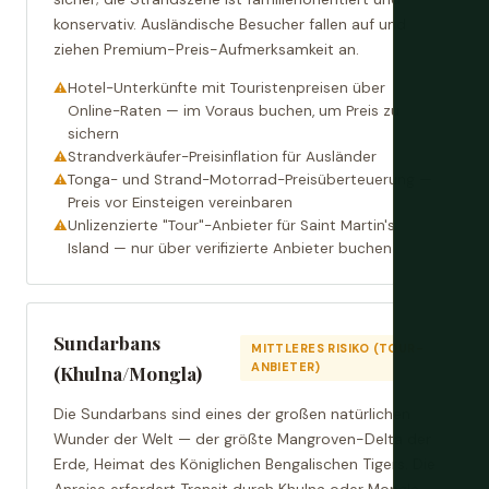
konservativ. Ausländische Besucher fallen auf und
ziehen Premium-Preis-Aufmerksamkeit an.
Hotel-Unterkünfte mit Touristenpreisen über
Online-Raten — im Voraus buchen, um Preis zu
sichern
Strandverkäufer-Preisinflation für Ausländer
Tonga- und Strand-Motorrad-Preisüberteuerung —
Preis vor Einsteigen vereinbaren
Unlizenzierte "Tour"-Anbieter für Saint Martin's
Island — nur über verifizierte Anbieter buchen
Sundarbans
MITTLERES RISIKO (TOUR-
ANBIETER)
(Khulna/Mongla)
Die Sundarbans sind eines der großen natürlichen
Wunder der Welt — der größte Mangroven-Delta der
Erde, Heimat des Königlichen Bengalischen Tigers. Die