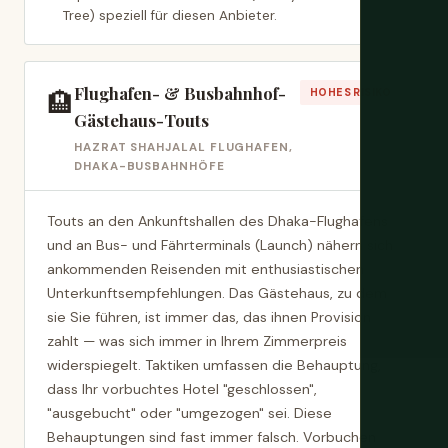
Tree) speziell für diesen Anbieter.
Flughafen- & Busbahnhof-
🏨
HOHES RISIKO
Gästehaus-Touts
HAZRAT SHAHJALAL FLUGHAFEN,
DHAKA-BUSBAHNHÖFE
Touts an den Ankunftshallen des Dhaka-Flughafens
und an Bus- und Fährterminals (Launch) nähern sich
ankommenden Reisenden mit enthusiastischen
Unterkunftsempfehlungen. Das Gästehaus, zu dem
sie Sie führen, ist immer das, das ihnen Provision
zahlt — was sich immer in Ihrem Zimmerpreis
widerspiegelt. Taktiken umfassen die Behauptung,
dass Ihr vorbuchtes Hotel "geschlossen",
"ausgebucht" oder "umgezogen" sei. Diese
Behauptungen sind fast immer falsch. Vorbuchen