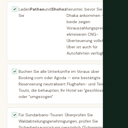
Laden
Pathao
und
Shohoz
herunter, bevor Sie in
✓
Sie
Dhaka ankommen —
beide zeigen
Vorauszahlungspreise und
eliminieren CNG-
Überteuerung vollständig.
Uber ist auch für
Autofahrten verfügbar.
Buchen Sie alle Unterkünfte im Voraus über
✓
Booking.com oder Agoda — eine bestätigte
Reservierung neutralisiert Flughafen- und Terminal-
Touts, die behaupten, Ihr Hotel sei "geschlossen"
oder "umgezogen".
Für Sundarbans-Touren: Überprüfen Sie
✓
Waldabteilungsgenehmigungen, prüfen Sie
Sicherheitsausrüstung persönlich (Schwimmwesten