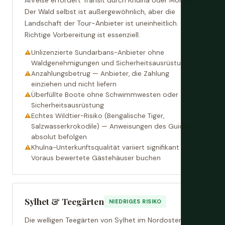
Anreise erfordert Transit durch Khulna oder Mongla.
Der Wald selbst ist außergewöhnlich, aber die
Landschaft der Tour-Anbieter ist uneinheitlich.
Richtige Vorbereitung ist essenziell.
Unlizenzierte Sundarbans-Anbieter ohne
Waldgenehmigungen und Sicherheitsausrüstung
Anzahlungsbetrug — Anbieter, die Zahlung
einziehen und nicht liefern
Überfüllte Boote ohne Schwimmwesten oder
Sicherheitsausrüstung
Echtes Wildtier-Risiko (Bengalische Tiger,
Salzwasserkrokodile) — Anweisungen des Guides
absolut befolgen
Khulna-Unterkunftsqualität variiert signifikant — im
Voraus bewertete Gästehäuser buchen
Sylhet & Teegärten
NIEDRIGES RISIKO
Die welligen Teegärten von Sylhet im Nordosten