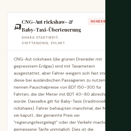
CNG-Aut rickshaw- &
🛺
HOHES RISIKO
Baby-Taxi-Überteuerung
DHAKA STADTWEIT,
CHITTAGONG, SYLHET
CNG-Aut rickshaws (die grünen Dreiräder mit
gepresstem Erdgas) sind mit Taxametern
ausgestattet, aber Fahrer weigern sich fast immer,
diese bei ausländischen Passagieren zu nutzen, und
nennen Pauschalpreise von BDT 150–300 für
Fahrten, die der Meter mit BDT 40–80 abrechnen
würde. Dasselbe gilt für Baby-Taxis (traditionelle Aut
rickshaws). Fahrer behaupten manchmal, der Meter
sei kaputt, der genannte Preis sei
"regierungsfestgelegt" oder der Verkehr mache
gemessene Tarife unmöglich. Dies ist die