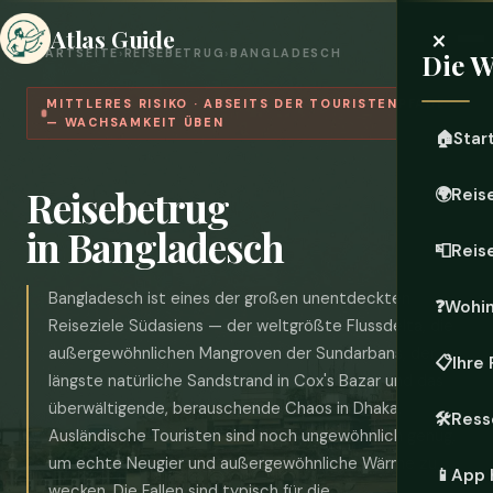
×
Atlas Guide
STARTSEITE
›
REISEBETRUG
›
BANGLADESCH
Die W
MITTLERES RISIKO · ABSEITS DER TOURISTENPFADE
— WACHSAMKEIT ÜBEN
🏠
Star
Reisebetrug
🌍
Reis
in Bangladesch
📮
Reis
Bangladesch ist eines der großen unentdeckten
❓
Wohi
Reiseziele Südasiens — der weltgrößte Flussdelta, die
außergewöhnlichen Mangroven der Sundarbans, der
📋
Ihre
längste natürliche Sandstrand in Cox's Bazar und das
überwältigende, berauschende Chaos in Dhaka.
🛠️
Ress
Ausländische Touristen sind noch ungewöhnlich genug,
um echte Neugier und außergewöhnliche Wärme zu
📱
App 
wecken. Die Fallen sind typisch für die