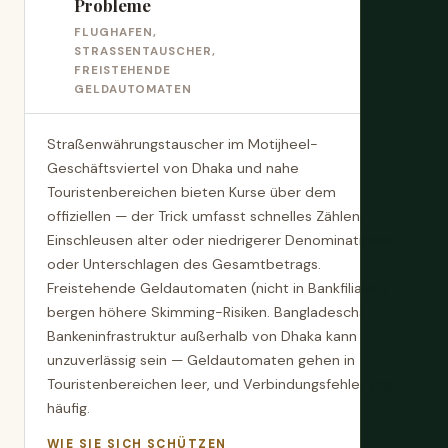
Probleme
FLUGHAFEN,
STRASSENTAUSCHER, F
REISTEHENDE G
ELDAUTOMATEN
Straßenwährungstauscher im Motijheel-
Geschäftsviertel von Dhaka und nahe
Touristenbereichen bieten Kurse über dem
offiziellen — der Trick umfasst schnelles Zählen,
Einschleusen alter oder niedrigerer Denominationen
oder Unterschlagen des Gesamtbetrags.
Freistehende Geldautomaten (nicht in Bankfilialen)
bergen höhere Skimming-Risiken. Bangladeschs
Bankeninfrastruktur außerhalb von Dhaka kann
unzuverlässig sein — Geldautomaten gehen in
Touristenbereichen leer, und Verbindungsfehler sind
häufig.
WIE SIE SICH SCHÜTZEN