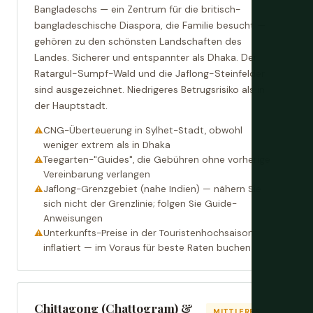
Bangladeschs — ein Zentrum für die britisch-
bangladeschische Diaspora, die Familie besucht —
gehören zu den schönsten Landschaften des
Landes. Sicherer und entspannter als Dhaka. Der
Ratargul-Sumpf-Wald und die Jaflong-Steinfelder
sind ausgezeichnet. Niedrigeres Betrugsrisiko als in
der Hauptstadt.
CNG-Überteuerung in Sylhet-Stadt, obwohl
weniger extrem als in Dhaka
Teegarten-"Guides", die Gebühren ohne vorherige
Vereinbarung verlangen
Jaflong-Grenzgebiet (nahe Indien) — nähern Sie
sich nicht der Grenzlinie; folgen Sie Guide-
Anweisungen
Unterkunfts-Preise in der Touristenhochsaison
inflatiert — im Voraus für beste Raten buchen
Chittagong (Chattogram) &
MITTLERES