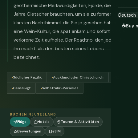
geothermische Merkwürdigkeiten, Fjorde, die 10.000
Jahre Gletscher brauchten, um sie zu formen, die
klarsten Nachthimmel, die Sie je gesehen haben, und
☕
Buy 
eine Wein-Kultur, die spät ankam und sofort für die
verlorene Zeit aufholte. Der Roadtrip, den jeder, der
ihn macht, als den besten seines Lebens
bezeichnet.
Südlicher Pazifik
Auckland oder Christchurch
NZD
Gemäßigt
Selbstfahr-Paradies
BUCHEN NEUSEELAND
Flüge
Hotels
Touren & Aktivitäten
Bewertungen
eSIM