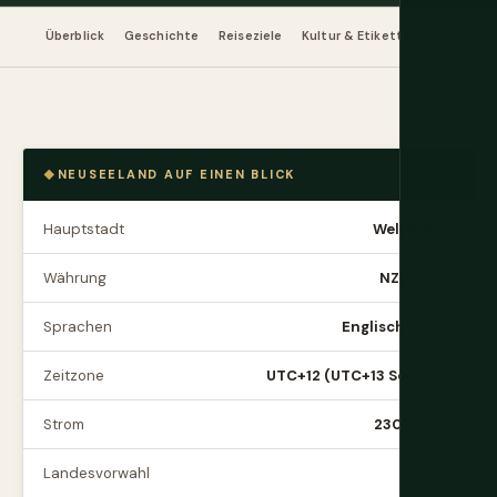
Überblick
Geschichte
Reiseziele
Kultur & Etikette
Essen & W
NEUSEELAND AUF EINEN BLICK
Hauptstadt
Wellington
Währung
NZD (NZ$)
Sprachen
Englisch, Māori
Zeitzone
UTC+12 (UTC+13 Sommer)
Strom
230V, Typ I
Landesvorwahl
+64