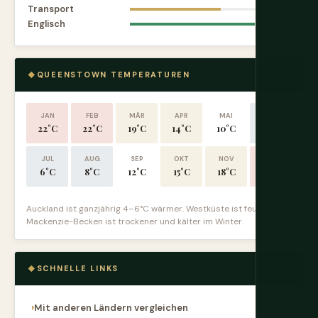
Transport
7.2
Englisch
9.9
QUEENSTOWN TEMPERATUREN
JAN
FEB
MÄR
APR
MAI
JUN
22°C
22°C
19°C
14°C
10°C
7°C
JUL
AUG
SEP
OKT
NOV
DEZ
6°C
8°C
12°C
15°C
18°C
21°C
Auckland ist ganzjährig 4–6°C wärmer. Westküste ist feuchter.
Mackenzie-Becken ist trockener und kälter im Winter.
SCHNELLE LINKS
Mit anderen Ländern vergleichen