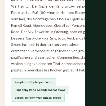
an und nutzen es als Start für ein oder zwei Tage.
Wert zu tun: Der Gipfel der Rangitoto-Insel per
Fähre und zu Fuß (90 Minuten Hin- und Rückweg
vom Kai), der Sonntagsmarkt bei La Cigale auf
Parnell Road, Abendessen überall auf Ponsonby
Road. Der Sky Tower ist in Ordnung, aber es gibt
bessere Ausblicke von Rangitoto. Aucklands Food-
Szene hat sich in den letzten zehn Jahren
dramatisch verbessert, angetrieben von großen
pazifischen und asiatischen Communities, die
wirklich ausgezeichnetes Thai, Koreanisches und
pazifisch beeinflusstes Kochen gebracht haben.
Rangitoto-Gipfel per Fähre
Ponsonby Road Abendessensstraße
Segeln auf dem Waitemata-Hafen