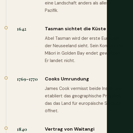
eine Landschaft anders als alles im
Pazifik.
Tasman sichtet die Küste
1642
Abel Tasman wird der erste Europäer,
der Neuseeland sieht. Sein Kontakt mit
Māori in Golden Bay endet gewaltsam.
Er landet nicht.
Cooks Umrundung
1769–1770
James Cook vermisst beide Inseln und
etabliert das geographische Protokoll,
das das Land für europäische Siedlung
öffnet.
Vertrag von Waitangi
1840