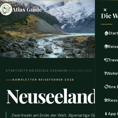
×
Atlas Guide
Die W
🏠
Star
🌍
Reis
📮
Trave
STARTSEITE
›
REISEZIELE
›
OZEANIEN
›
NEUSEELAND
❓
Wohi
KOMPLETTER REISEFÜHRER 2026
Neuseeland
📋
Ihre
🛠️
Ress
📱
App 
Zwei Inseln am Ende der Welt. Alpenartige Gipfel,