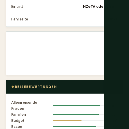
Eintritt
NZeTA oder Visum
Fahrseite
Links
REISEBEWERTUNGEN
Alleinreisende
9.2
Frauen
Familien
9.0
Budget
5.6
Essen
8.5