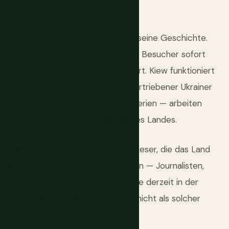
t, seine Menschen, seine Kultur und seine Geschichte.
eise geklärt und intensiviert hat, die Besucher sofort
r die Sprache bis hin zur Street Art. Kiew funktioniert
 seit 2022 belebter, weil Millionen vertriebener Ukrainer
ionen — Opernhäuser, Museen und Galerien — arbeiten
 über den Krieg und die Identität des Landes.
che und Geografie der Ukraine für Leser, die das Land
 für die kleine Anzahl von Besuchern — Journalisten,
ifischen Gründen, dort zu sein —, die derzeit in der
tioneller Tourismusführer und sollte nicht als solcher