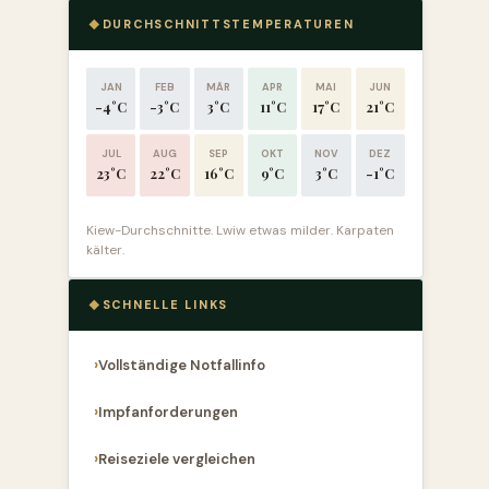
DURCHSCHNITTSTEMPERATUREN
JAN
FEB
MÄR
APR
MAI
JUN
-4°C
-3°C
3°C
11°C
17°C
21°C
JUL
AUG
SEP
OKT
NOV
DEZ
23°C
22°C
16°C
9°C
3°C
-1°C
Kiew-Durchschnitte. Lwiw etwas milder. Karpaten
kälter.
SCHNELLE LINKS
Vollständige Notfallinfo
Impfanforderungen
Reiseziele vergleichen