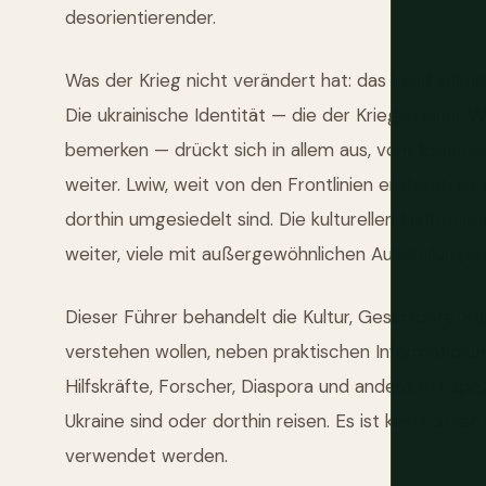
desorientierender.
Was der Krieg nicht verändert hat: das Land selbs
Die ukrainische Identität — die der Krieg in einer W
bemerken — drückt sich in allem aus, vom Essen übe
weiter. Lwiw, weit von den Frontlinien entfernt, ist
dorthin umgesiedelt sind. Die kulturellen Institut
weiter, viele mit außergewöhnlichen Ausstellungen
Dieser Führer behandelt die Kultur, Geschichte, Kü
verstehen wollen, neben praktischen Informationen
Hilfskräfte, Forscher, Diaspora und andere mit spez
Ukraine sind oder dorthin reisen. Es ist kein konven
verwendet werden.