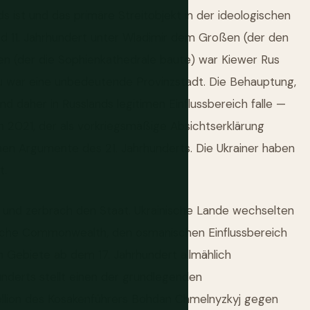
 ist und das primäre Streitobjekt in der ideologischen
und 11. Jahrhundert unter Wladimir dem Großen (der den
sen (der die Sophienkathedrale baute) war Kiewer Rus
 war eine unbedeutende Provinzstadt. Die Behauptung,
nd daher in Russlands legitimen Einflussbereich falle —
n 2021, der als vorkriegsmäßige Absichtserklärung
chen Argumente des 21. Jahrhunderts. Die Ukrainer haben
t.
 und zerbrach den Staat. Ukrainische Lande wechselten
ische Commonwealth, den osmanischen Einflussbereich
 Gebiete ab dem 17. Jahrhundert allmählich
nderts stellt einen der grundlegenden
llion des Kosakenführers Bohdan Chmelnyzkyj gegen