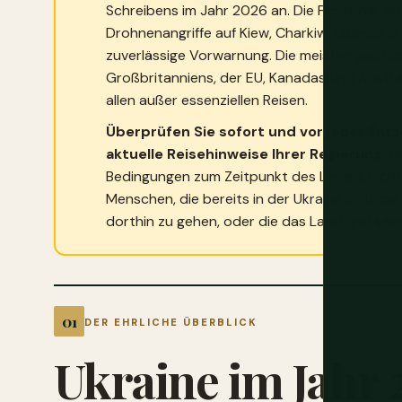
Schreibens im Jahr 2026 an. Die Frontlinie v
Drohnenangriffe auf Kiew, Charkiw, Odessa u
zuverlässige Vorwarnung. Die meisten westlic
Großbritanniens, der EU, Kanadas und Austral
allen außer essenziellen Reisen.
Überprüfen Sie sofort und vor jeder Ents
aktuelle Reisehinweise Ihrer Regierung.
Di
Bedingungen zum Zeitpunkt des Lesens nicht w
Menschen, die bereits in der Ukraine sind, d
dorthin zu gehen, oder die das Land und sein
DER EHRLICHE ÜBERBLICK
Ukraine
im
Jahr