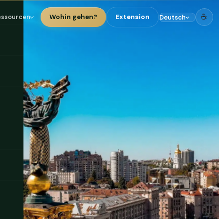
☕
Wohin gehen?
Extension
essourcen