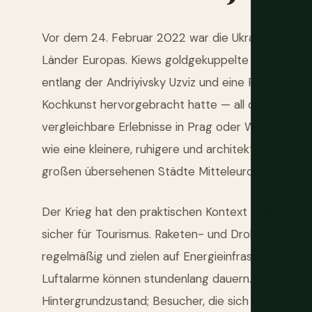
Vor dem 24. Februar 2022 war die Ukraine eines
Länder Europas. Kiews goldgekuppelte Kirchen, da
entlang der Andriyivsky Uzviz und eine Restaurant-
Kochkunst hervorgebracht hatte — all das war für 
vergleichbare Erlebnisse in Prag oder Wien kosten
wie eine kleinere, ruhigere und architektonisch in
großen übersehenen Städte Mitteleuropas anerka
Der Krieg hat den praktischen Kontext vollständig v
sicher für Tourismus. Raketen- und Drohnenangrif
regelmäßig und zielen auf Energieinfrastruktur, Ha
Luftalarme können stundenlang dauern. Einige Ukrai
Hintergrundzustand; Besucher, die sich nicht dara