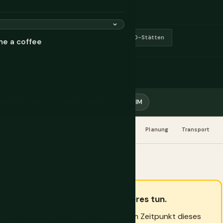
ikt — Sicherheitsabschnitt lesen
7 UNESCO-Stätten
me a coffee
 & Aktivitäten
Bewertungen
eSIM
Kultur
Küche & Getränke
Wann gehen
Planung
Transport
esen Sie das, bevor Sie etwas anderes tun.
. Februar 2022 begann, dauert bis zum Zeitpunkt dieses