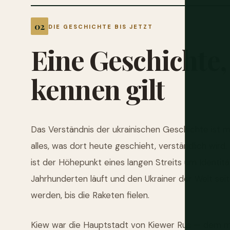
DIE GESCHICHTE BIS JETZT
Eine
Geschichte,
kennen
gilt
Das Verständnis der ukrainischen Geschichte ist m
alles, was dort heute geschieht, verständlich wird. D
ist der Höhepunkt eines langen Streits um Identitä
Jahrhunderten läuft und den Ukrainer der Welt seit
werden, bis die Raketen fielen.
Kiew war die Hauptstadt von Kiewer Rus — dem mit