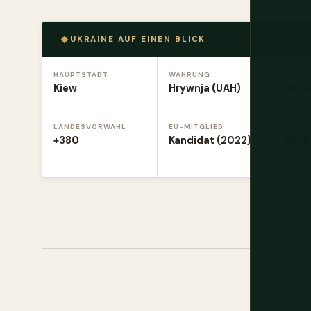
UKRAINE AUF EINEN BLICK
HAUPTSTADT
WÄHRUNG
SPRA
Kiew
Hrywnja (UAH)
Ukrai
LANDESVORWAHL
EU-MITGLIED
FAHR
+380
Kandidat (2022)
Rech