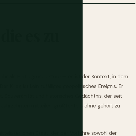
die
es
zu
ehr als Hintergrundlektüre — es ist der Kontext, in dem
er Krieg ist kein zufälliges geopolitisches Ereignis. Er
t, Souveränität und historisches Gedächtnis, der seit
 Jahrzehnten mitteilen, größtenteils ohne gehört zu
telalterlichen Staat, der der Vorfahre sowohl der