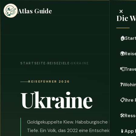
×
Atlas Guide
Die W
🏠
Star
🌍
Reis
STARTSEITE
›
REISEZIELE
›
UKRAINE
📮
Trave
REISEFÜHRER 2026
❓
Wohi
Ukraine
📋
Ihre
🛠️
Ress
Goldgekuppelte Kiew. Habsburgische Lwiw. Eine 
Tiefe. Ein Volk, das 2022 eine Entscheidung traf u
📱
App 