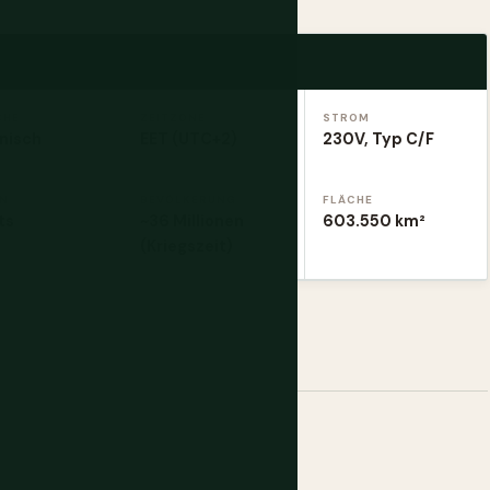
CHE
ZEITZONE
STROM
nisch
EET (UTC+2)
230V, Typ C/F
EN
BEVÖLKERUNG
FLÄCHE
ts
~36 Millionen
603.550 km²
(Kriegszeit)