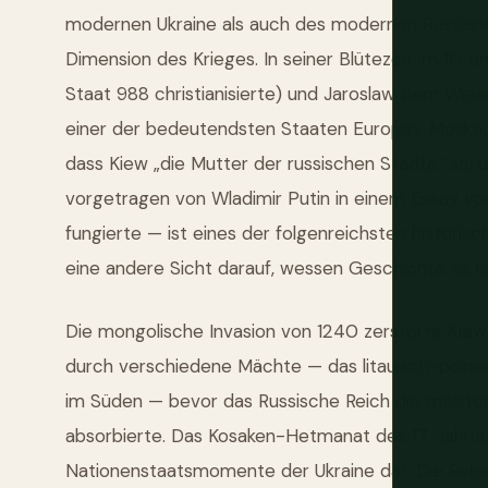
modernen Ukraine als auch des modernen Russlands
Dimension des Krieges. In seiner Blütezeit im 10. 
Staat 988 christianisierte) und Jaroslaw dem Wei
einer der bedeutendsten Staaten Europas. Moskau
dass Kiew „die Mutter der russischen Städte“ sei u
vorgetragen von Wladimir Putin in einem Essay vo
fungierte — ist eines der folgenreichsten historis
eine andere Sicht darauf, wessen Geschichte es is
Die mongolische Invasion von 1240 zerstörte Kiew
durch verschiedene Mächte — das litauisch-poln
im Süden — bevor das Russische Reich die meisten
absorbierte. Das Kosaken-Hetmanat des 17. Jahrhu
Nationenstaatsmomente der Ukraine dar: Die Rebe