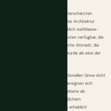
 der am wenigsten besuchten und unterschätzten
s Kloster Pechersk Lawra, die barocke Architektur
Szene, die in den letzten Jahren wirklich weltklasse-
Besucher zu einem Bruchteil der Kosten verfügbar, die
. Lwiw im Westen — eine habsburgische Altstadt, die
taktere Version von Krakau wirkte — wurde als eine der
nnt.
erändert. Die Ukraine ist im konventionellen Sinne nicht
fe auf Kiew und andere Großstädte ereignen sich
fenanlagen und gelegentlich zivile Gebiete ab.
ner leben mit dieser Realität als täglichem
n angepasst haben, empfinden es als erheblich