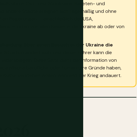
erläuft durch Ost- und Südukraine. Raketen- und
nd andere Städte ereignen sich regelmäßig und ohne
hen Regierungen — einschließlich der USA,
iens — raten von allen Reisen in die Ukraine ab oder von
cheidung über einen Besuch in der Ukraine die
e Situation ändert sich, und dieser Führer kann die
iderspiegeln. Diese Seite dient der Information von
ie spezifische berufliche oder humanitäre Gründe haben,
e Kultur verstehen wollen, während der Krieg andauert.
2026