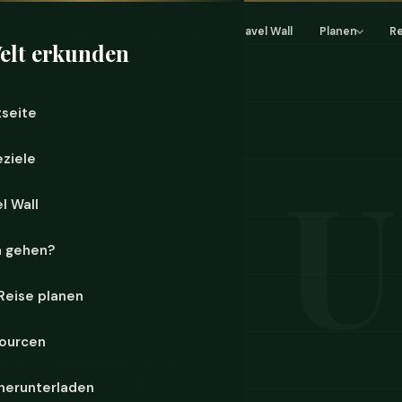
Startseite
Reiseziele
Travel Wall
Planen
R
elt erkunden
tseite
eziele
l Wall
n gehen?
 Reise planen
ourcen
Küche von außergewöhnlicher
nd dafür immer noch zahlt.
herunterladen