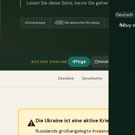
Lesen Sie diese Seite, bevor Sie gehen.
Osteuropa
🇺🇦 Ukrainische Hrywnja
Aktiver Konfl
☕
Buy 
Flüge
Hotels
Touren
BUCHEN UKRAINE
Überblick
Geschichte
Reiseziele
Die Ukraine ist eine aktive Kriegszone. L
⚠️
Russlands großangelegte Invasion, die am 24