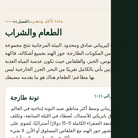
ماذا تأكل وتشرب
الفصل 05
الطعام والشراب
طعام الإي-كيريباتي صادق ومحدود. البيئة المرجانية تنتج مجموعة
محدودة من المكونات الطازجة: جوز الهند بجميع أشكاله، فاكهة
الباندانوس، الخبز، والقلقاس حيث تكون عدسة المياه العذبة
كافية. البروتين يأتي بالكامل تقريبًا من البحر. الجزر الخارجية ليس
بها مطاعم؛ الطعام هناك هو ما يقدمه مضيفك.
5-15 دولار أسترالي
تونة طازجة
تقع كيريباتي وسط أكثر مناطق صيد التونة إنتاجية في العالم.
في سوق بايريكي للأسماك، تُصطاد في الليلة السابقة، وتكلف
تونة الزعنفة الصفراء الكاملة 5-15 دولارًا أستراليًا، تُشوى على
فحم قشور جوز الهند مع القلقاس المسلوق أو الأرز. لا شيء