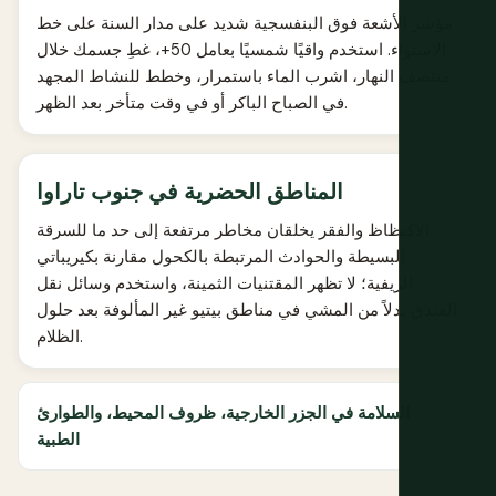
مؤشر الأشعة فوق البنفسجية شديد على مدار السنة على خط
الاستواء. استخدم واقيًا شمسيًا بعامل 50+، غطِ جسمك خلال
منتصف النهار، اشرب الماء باستمرار، وخطط للنشاط المجهد
في الصباح الباكر أو في وقت متأخر بعد الظهر.
المناطق الحضرية في جنوب تاراوا
الاكتظاظ والفقر يخلقان مخاطر مرتفعة إلى حد ما للسرقة
البسيطة والحوادث المرتبطة بالكحول مقارنة بكيريباتي
الريفية؛ لا تظهر المقتنيات الثمينة، واستخدم وسائل نقل
الفندق بدلاً من المشي في مناطق بيتيو غير المألوفة بعد حلول
الظلام.
السلامة في الجزر الخارجية، ظروف المحيط، والطوارئ
الطبية