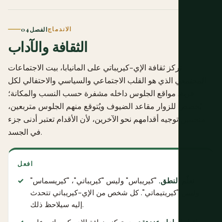
الاندماج
الفصل 04
الثقافة والآداب
تركز ثقافة الإي-كيريباتي على المانيابا، بيت الاجتماعات
المجتمعي الذي هو القلب الاجتماعي والسياسي والاحتفالي لكل
قرية. مواقع الجلوس داخله مشفرة حسب النسب والمكانة؛
يُخصص للزوار مقاعد الضيوف ويُتوقع منهم الجلوس متربعين،
متجنبين توجيه أقدامهم نحو الآخرين، لأن الأقدام تعتبر أدنى جزء
في الجسد.
افعل
تعلّم النطق.
"كيريباس" وليس "كيريباتي"، "كيريسماس"
وليس "كيريتيماتي". كل شخص من الإي-كيريباتي تتحدث
إليه سيلاحظ ذلك.