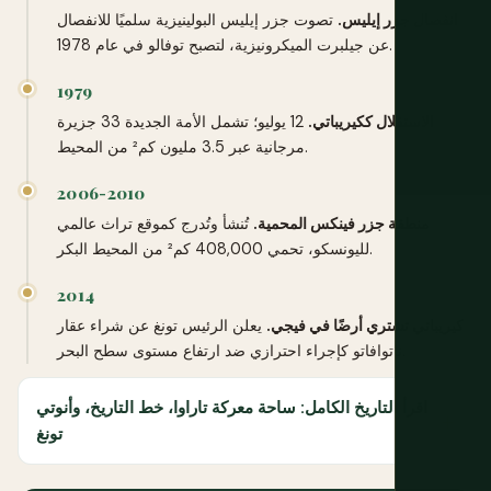
انفصال جزر إيليس.
تصوت جزر إيليس البولينيزية سلميًا للانفصال
عن جيلبرت الميكرونيزية، لتصبح توفالو في عام 1978.
1979
الاستقلال ككيريباتي.
12 يوليو؛ تشمل الأمة الجديدة 33 جزيرة
مرجانية عبر 3.5 مليون كم² من المحيط.
2006-2010
منطقة جزر فينكس المحمية.
تُنشأ وتُدرج كموقع تراث عالمي
لليونسكو، تحمي 408,000 كم² من المحيط البكر.
2014
كيريباتي تشتري أرضًا في فيجي.
يعلن الرئيس تونغ عن شراء عقار
ناتوافاتو كإجراء احترازي ضد ارتفاع مستوى سطح البحر.
اقرأ التاريخ الكامل: ساحة معركة تاراوا، خط التاريخ، وأنوتي
تونغ