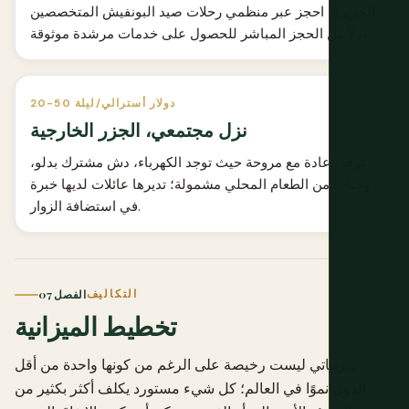
الجزيرة؛ احجز عبر منظمي رحلات صيد البونفيش المتخصصين
بدلاً من الحجز المباشر للحصول على خدمات مرشدة موثوقة.
20-50 دولار أسترالي/ليلة
نزل مجتمعي، الجزر الخارجية
غرفة، عادة مع مروحة حيث توجد الكهرباء، دش مشترك بدلو،
وجبات من الطعام المحلي مشمولة؛ تديرها عائلات لديها خبرة
في استضافة الزوار.
التكاليف
الفصل 07
تخطيط الميزانية
كيريباتي ليست رخيصة على الرغم من كونها واحدة من أقل
الدول نموًا في العالم؛ كل شيء مستورد يكلف أكثر بكثير من