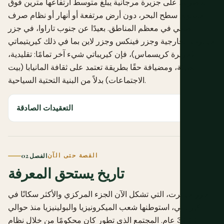
الحضرية، على جزيرة مرجانية يبلغ متوسط ارتفاعها مترين فوق
مستوى سطح البحر، دون أرض مرتفعة أو أنهار أو نظام صرف
صحي في معظم المناطق. بعيدًا عن جنوب تاراوا، في جزر
جيلبرت الخارجية وجزر فينكس وجزر لاين بما في ذلك كيريتيماتي
(جزيرة كريسماس)، فإن كيريباتي شيء آخر تمامًا: تقليدية،
بطيئة، ومضيافة حقًا بطريقة تعتمد على ثقافة المانيابا (بيت
الاجتماعات) بدلاً من البنية التحتية السياحية.
التعقيدات الصادقة
القصة حتى الآن
الفصل 02
تاريخ يستحق المعرفة
جزر جيلبرت، التي تشكل الآن الجزء المركزي والأكثر سكانًا في
كيريباتي، استوطنها شعب الميكرونيزيا والبولينيزيا منذ حوالي
3,000 عام. المجتمع الذي تطور كان محكومًا من خلال نظام