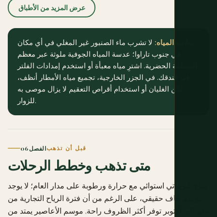
عرض المزيد من الأطباق
سلامة المياه:
لا تشرب ماء الصنبور غير المغلي في أي مكان
في جنوب تاراوا؛ عدسة المياه الجوفية ملوثة عبر معظم
المنطقة الحضرية. اشترِ مياه معبأة أو استخدم إمدادات الفلتر
في فندقك. في الجزر الخارجية، تجميع مياه الأمطار أنظف،
لكن الغليان أو استخدام أقراص التعقيم لا يزال موصى به
للزوار.
قبل أن تذهب
الفصل 06
متى تذهب وخطط الرحلات
مناخ كيريباتي استوائي مع حرارة ورطوبة على مدار العام؛ لا يوجد
موسم جاف حقيقي، على الرغم من أن فترة الرياح التجارية من
مايو إلى أكتوبر توفر أكثر الظروف راحة. موسم الأعاصير يمتد من