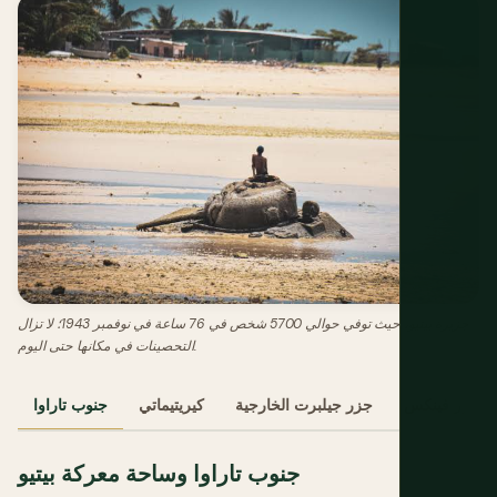
جزيرة بيتيو، حيث توفي حوالي 5700 شخص في 76 ساعة في نوفمبر 1943؛ لا تزال
التحصينات في مكانها حتى اليوم.
جزر فينكس
جزر جيلبرت الخارجية
كيريتيماتي
جنوب تاراوا
جنوب تاراوا وساحة معركة بيتيو