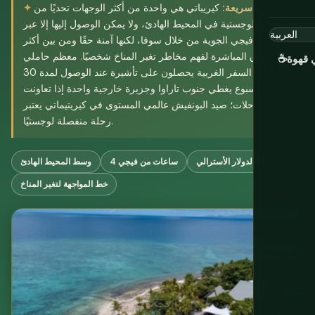
إجابة سريعة:
كيريباتي هي واحدة من أكثر الوجهات تحديًا من
الناحية اللوجستية في المحيط الهادئ، ولا يمكن الوصول إليها إلا عبر
خطوط فيجي الجوية من خلال سوفا، لكنها آمنة حقًا ومن بين أكثر
الطرق المباشرة لفهم مخاطر تغير المناخ شخصيًا. معظم حاملي
ي قهوة
☕
جوازات السفر الغربية يحصلون على تأشيرة عند الوصول لمدة 30
يومًا. أسبوع يغطي جنوب تاراوا وجزيرة خارجية واحدة إذا تعاونت
جداول الرحلات؛ صيد البونفيش عالمي المستوى في كيريتيماتي يعتبر
رحلة منفصلة لوجستيًا.
الدولار الأسترالي (AUD)
4 ساعات من فيجي
وسط المحيط الهادئ
خط المواجهة لتغير المناخ