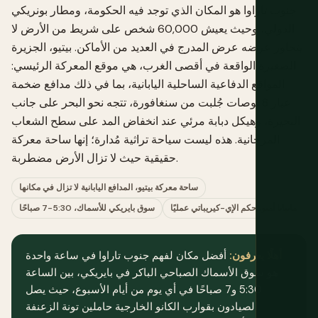
جنوب تاراوا هو المكان الذي توجد فيه الحكومة، ومطار بونريكي
الدولي، وحيث يعيش 60,000 شخص على شريط من الأرض لا
يتجاوز عرضه عرض المدرج في العديد من الأماكن. بيتيو، الجزيرة
الصغيرة الواقعة في أقصى الغرب، هي موقع المعركة الرئيسي:
المواقع الدفاعية الساحلية اليابانية، بما في ذلك مدافع ضخمة
عيار 8 بوصات جُلبت من سنغافورة، تتجه نحو البحر على جانب
البحيرة، وهيكل دبابة مرئي عند انخفاض المد على سطح الشعاب
المرجانية. هذه ليست سياحة تراثية مُدارة؛ إنها ساحة معركة
حقيقية حيث لا تزال الأرض مضطربة.
ساحة معركة بيتيو، المدافع اليابانية لا تزال في مكانها
مانيابا أمبو، حكم الإي-كيريباتي عمليًا
سوق بايريكي للأسماك، 5:30-7 صباحًا
أهلًا يعرفون:
أفضل مكان لفهم جنوب تاراوا في ساعة واحدة
هو سوق الأسماك الصباحي الباكر في بايريكي، بين الساعة
5:30 و7 صباحًا في أي يوم من أيام الأسبوع، حيث يصل
الصيادون بقوارب الكانو الخارجية حاملين تونة الزعنفة