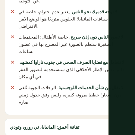
عن التوجيه.
لا توجه قدميك نحو الناس.
يعتبر عدم احترام، خاصة في
سياقات المانيابا؛ الجلوس متربعًا هو الوضع الآمن
الافتراضي.
لا تصور الناس دون إذن صريح.
خاصة الأطفال؛ المجتمعات
الصغيرة ستعلم بالصورة غير المصرح بها في غضون
ساعات.
لا تتعامل مع قضايا الصرف الصحي في جنوب تاراوا كمشهد.
طبق نفس الإطار الأخلاقي الذي ستستخدمه لتصوير الفقر
في أي مكان.
لا تقلل من شأن الخدمات اللوجستية.
الرحلات الجوية تُلغى
دون إشعار؛ خطط بمرونة كبيرة، وليس وفق جدول زمني
صارم.
ثقافة أعمق: المانيابا، تي رورو، وتودي