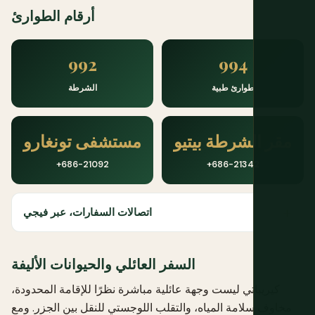
أرقام الطوارئ
992
994
طوارئ طبية
الشرطة
مقر الشرطة بيتيو
مستشفى تونغارو
+686-21092
+686-21342
اتصالات السفارات، عبر فيجي
السفر العائلي والحيوانات الأليفة
كيريباتي ليست وجهة عائلية مباشرة نظرًا للإقامة المحدودة،
مخاوف سلامة المياه، والتقلب اللوجستي للنقل بين الجزر. ومع