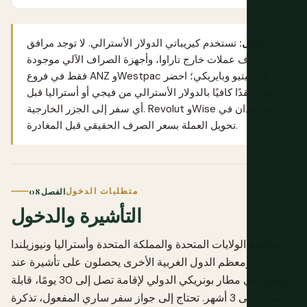
المال:
تستخدم كيريباتي الدولار الأسترالي. لا توجد مرافق
صرف عملات خارج تاراوا، وأجهزة الصراف الآلي موجودة
فقط في فروع ANZ وWestpac في بيتيو وبايريكي؛ احضر
معك نقدًا كافيًا بالدولار الأسترالي من فيجي أو أستراليا قبل
يساعدان في
Wise
و
Revolut
أي سفر إلى الجزر الخارجية.
تحويل العملة بسعر الصرف الحقيقي قبل المغادرة.
متطلبات الدخول
الفصل 08
التأشيرة والدخول
مواطنو الولايات المتحدة والمملكة المتحدة وأستراليا ونيوزيلندا
وكندا ومعظم الدول الغربية الأخرى يحصلون على تأشيرة عند
الوصول في مطار بونريكي الدولي لإقامة تصل إلى 30 يومًا، قابلة
للتمديد إلى 3 أشهر. تحتاج إلى جواز سفر ساري المفعول، تذكرة