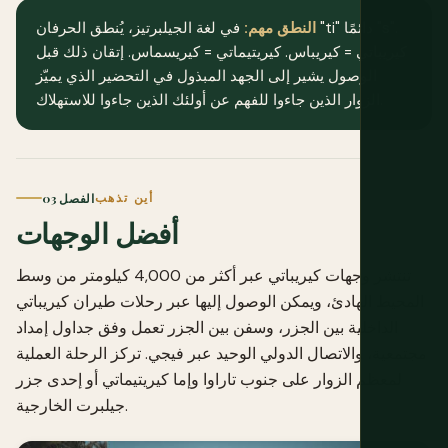
النطق مهم:
في لغة الجيلبرتيز، يُنطق الحرفان "ti" دائمًا "s".
كيريباتي = كيريباس. كيريتيماتي = كيريسماس. إتقان ذلك قبل
الوصول يشير إلى الجهد المبذول في التحضير الذي يميّز
الزوار الذين جاءوا للفهم عن أولئك الذين جاءوا للاستهلاك.
أين تذهب
الفصل 03
أفضل الوجهات
تنتشر وجهات كيريباتي عبر أكثر من 4,000 كيلومتر من وسط
المحيط الهادئ، ويمكن الوصول إليها عبر رحلات طيران كيريباتي
الداخلية بين الجزر، وسفن بين الجزر تعمل وفق جداول إمداد
مجتمعية، والاتصال الدولي الوحيد عبر فيجي. تركز الرحلة العملية
لمعظم الزوار على جنوب تاراوا وإما كيريتيماتي أو إحدى جزر
جيلبرت الخارجية.