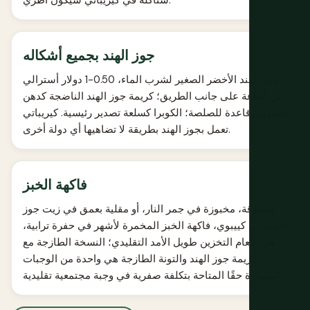
ستأكله في كيريباتي سيكون أطري.
جوز الهند بجميع أشكاله
جوز الهند الأخضر الصغير لشرب الماء، 0.50-1 دولار أسترالي
من الباعة على جانب الطريق؛ كريمة جوز الهند الناضجة كدهن
للطهي وقاعدة للصلصة؛ الكوبرا كسلعة تصدير رئيسية. كيريباتي
تعمل بجوز الهند بطريقة لا تضاهيها أي دولة أخرى.
فاكهة الخبز
مسلوقة، مخبوزة في جمر النار، أو مقلية بعمق في زيت جوز
الهند. تي كييبوي، فاكهة الخبز المخمرة لأشهر في حفرة ترابية،
هي طعام التخزين طويل الأمد التقليدي؛ النسخة الطازجة مع
كريمة جوز الهند والتونة الطازجة هي واحدة من الوجبات
الممتازة حقًا المتاحة بتكلفة صفرية في وجبة مجتمعية تقليدية.