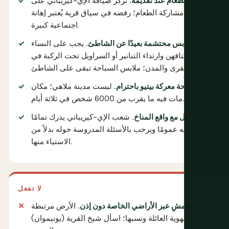
اقبل الطعام عند تقديمه.
تركز ضيافة الإي-كيريباتي على
مشاركة الطعام؛ رفضه في سياق قرية يُعتبر إهانة
اجتماعية كبيرة.
ارتدِ ملابس محتشمة بعيدًا عن الشاطئ.
يجب على النساء
تغطية أكتافهن وارتداء التنانير أو السراويل تحت الركبة في
القرى والمدن؛ ملابس السباحة تبقى على الشاطئ.
زر ساحة معركة بيتيو باحترام.
ليست مدينة ملاهي؛ مكان
مات فيه ما يقرب من 6000 شخص في ثلاثة أيام.
تفاعل مع واقع المناخ.
شعب الإي-كيريباتي يدرك تمامًا
وضعه عمومًا ويرحب بالأسئلة المدروسة حوله بدلاً من
الاستياء منها.
لا تفعل
لا تمشِ عبر الأراضي الخاصة دون إذن.
الأرض مرتبطة
بعمق بهوية العائلة ونسبها؛ اسأل شيخ القرية (يونيموان)