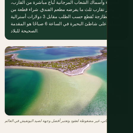
الصفراء وأسماك الشعاب المرجانية تُباع مباشرة من القارب،
بأسعار تقارب ثلث ما يفرضه مطعم الفندق. شراء قطعة من
التونة الطازجة تُقطع حسب الطلب مقابل 3 دولارات أسترالية
وتناولها على شاطئ البحيرة في الساعة 6 صباحًا هو المقدمة
الصحيحة للبلاد.
أراضي كيريتيماتي، غير مضغوطة لعقود وتعتبر أفضل وجهة لصيد البونفيش في العالم.