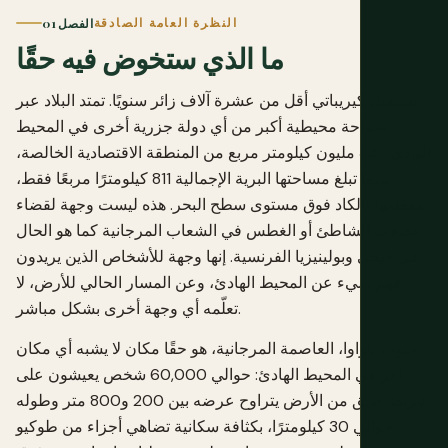
النظرة العامة الصادقة
الفصل 01
ما الذي ستخوض فيه حقًا
تستقبل كيريباتي أقل من عشرة آلاف زائر سنويًا. تمتد البلاد عبر
مساحة محيطية أكبر من أي دولة جزرية أخرى في المحيط
الهادئ، 3.5 مليون كيلومتر مربع من المنطقة الاقتصادية الخالصة،
بينما تبلغ مساحتها البرية الإجمالية 811 كيلومترًا مربعًا فقط،
معظمها بالكاد فوق مستوى سطح البحر. هذه ليست وجهة لقضاء
عطلات الشاطئ أو الغطس في الشعاب المرجانية كما هو الحال
في فيجي وبولينيزيا الفرنسية. إنها وجهة للأشخاص الذين يريدون
فهم شيء عن المحيط الهادئ، وعن المسار الحالي للأرض، لا
تعلّمه أي وجهة أخرى بشكل مباشر.
جنوب تاراوا، العاصمة المرجانية، هو حقًا مكان لا يشبه أي مكان
آخر في المحيط الهادئ: حوالي 60,000 شخص يعيشون على
شريط ضيق من الأرض يتراوح عرضه بين 200 و800 متر وطوله
حوالي 30 كيلومترًا، بكثافة سكانية تضاهي أجزاء من طوكيو