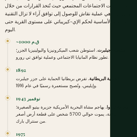
المانيابا، بيت الاجتماعات المجتمعي حيث تُتخذ القرارات من خلال
تي رورو، وهي عملية نقاش للوصول إلى توافق آراء لا تزال التقنية
السياسية الأساسية لحكم الإي-كيريباتي على مستوى القرية حتى
اليوم.
~1000 ق.م
استيطان جيلبرت.
استوطن شعب الميكرونيزيا والبولينيزيا الجزر؛
تطور نظام المانيابا الاجتماعي وعملية توافق تي رورو.
1892
الحماية البريطانية.
تفرض بريطانيا الحماية على جزر جيلبرت
وإيليس، وتُصبح مستعمرة رسميًا في عام 1916.
نوفمبر 1943
معركة تاراوا.
يهاجم مشاة البحرية الأمريكية جزيرة بيتيو الصغيرة؛
في 76 ساعة، يموت حوالي 5700 شخص على قطعة أرض أصغر
من سنترال بارك.
1975