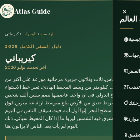
×
Atlas Guide
لعالم
الرئيسية
›
الوجهات
› كيريباتي
ئيسية
🏠
دليل السفر الكامل 2026
كيريباتي
وجهات
🌍
آخر تحديث يوليو 2026
السفر
📮
تُنطق كيريباس. ثلاث وثلاثون جزيرة مرجانية موزعة على أكثر من
أربعة آلاف كيلومتر من وسط المحيط الهادئ، تعبر خط الاستواء
 تذهب؟
❓
وخط التاريخ الدولي في آن واحد. عاصمتها تضم ستين ألف شخص
على شريط ضيق من الأرض يبلغ متوسط ارتفاعه مترين فوق
حلتك
📋
مستوى سطح البحر. إنها أول أمة حيث سيقف الناس في اليوم
الذي تشرق فيه الشمس ليروا ما إذا كان المحيط سيأتي. ذلك
موارد
🛠️
اليوم لم يأت بعد. الناس لا يزالون هنا.
تطبيق
📱