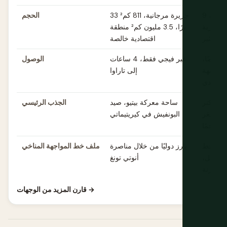
9 جزر مرجانية،
33 جزيرة مرجانية، 811 كم²
الحجم
حة برية
برًا، 3.5 مليون كم² منطقة
ل بكثير
اقتصادية خالصة
ي أيضًا،
عبر فيجي فقط، 4 ساعات
الوصول
 مشابهة
إلى تاراوا
بالتحدي
ية أكثر
ساحة معركة بيتيو، صيد
الجذب الرئيسي
ة وأصغر
البونفيش في كيريتيماتي
حجمًا
لى خط
بارز دوليًا من خلال مناصرة
ملف خط المواجهة المناخي
 بالمثل،
أنوتي تونغ
المقارنة
قارن المزيد من الوجهات →