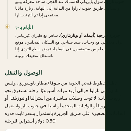
جنوب تاراوا.
سوق بايريكي للأسماك عند الفجر، ساحة معركة بيتيو
والمدافع، طريق جنوب تاراوا من البداية إلى النهاية، زيارة مانابا
مجتمعي إذا تم الترتيب لها.
الأيام 4-7
جزيرة خارجية (أبيماما أو بوتاريتاري).
سافر مع طيران كيريباتي؛
نزل مجتمعي مع وجبات، صيد صباحي مع السكان المحليين، موقع
روبرت لويس ستيفنسون في أبيماما، عرض لقطع التودي إذا
استطاع مضيفك ترتيبه.
الوصول والتنقل
تطير خطوط فيجي الجوية من سوفا (مطار ناوسوري، وليس
نادي) إلى تاراوا حوالي أربع مرات أسبوعيًا، رحلة تستغرق نحو
أربع ساعات؛ لا توجد وصلات مباشرة من أستراليا أو نيوزيلندا أو
أوروبا أو الولايات المتحدة أو آسيا. في جنوب تاراوا، تعمل
الحافلات الصغيرة على طريق الجزيرة باستمرار بسعر ثابت قدره
0.50 دولار أسترالي للرحلة.