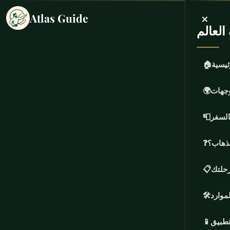
×
Atlas Guide
لعالم
ئيسية
🏠
وجهات
🌍
السفر
📮
لذهاب؟
❓
حلتك
📋
لموارد
🛠️
تطبيق
📱