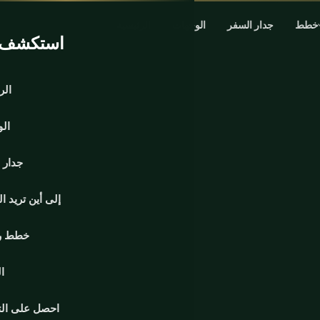
خطط
جدار السفر
الوجهات
الرئيسية
استكشف ا
الر
ال
جدار 
إلى أين تريد ا
خطط ر
ا
احصل على ال