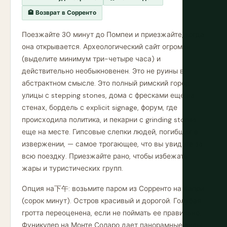
🏨 Возврат в Сорренто
Поезжайте 30 минут до Помпеи и приезжайте, когда
она открывается. Археологический сайт огромен
(выделите минимум три-четыре часа) и
действительно необыкновенен. Это не руины в
абстрактном смысле. Это полный римский город:
улицы с stepping stones, дома с фресками еще на
стенах, бордель с explicit signage, форум, где
происходила политика, и пекарни с grinding stones
еще на месте. Гипсовые слепки людей, погибших в
извержении, — самое трогающее, что вы увидите за
всю поездку. Приезжайте рано, чтобы избежать
жары и туристических групп.
Опция на下午: возьмите паром из Сорренто на Капри
(сорок минут). Остров красивый и дорогой. Голубая
гротта переоценена, если не поймать ее правильно.
Фуникулер на Монте Соларо дает панорамные виды