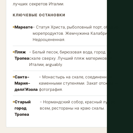
лучших секретов Италии.
КЛЮЧЕВЫЕ ОСТАНОВКИ
Мареате
- Статуя Христа, рыболовный порт, обед из
морепродуктов. Жемчужина Калабрии.
Недооцененная.
Пляж
- Белый песок, бирюзовая вода, город на
Тропеа
скале сверху. Лучший пляж материковой
Италии, arguably.
Санта-
- Монастырь на скале, соединенный
Мария-
каменными ступенями. Закат отсюда —
делл'Изола
фотография.
Старый
- Нормандский собор, красный лук во
город
всем, рестораны на краю скалы.
Тропеа