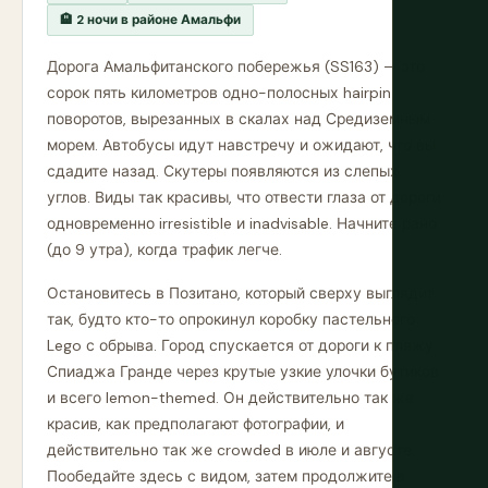
🏨 2 ночи в районе Амальфи
Дорога Амальфитанского побережья (SS163) — это
сорок пять километров одно-полосных hairpin
поворотов, вырезанных в скалах над Средиземным
морем. Автобусы идут навстречу и ожидают, что вы
сдадите назад. Скутеры появляются из слепых
углов. Виды так красивы, что отвести глаза от дороги
одновременно irresistible и inadvisable. Начните рано
(до 9 утра), когда трафик легче.
Остановитесь в Позитано, который сверху выглядит
так, будто кто-то опрокинул коробку пастельного
Lego с обрыва. Город спускается от дороги к пляжу
Спиаджа Гранде через крутые узкие улочки бутиков
и всего lemon-themed. Он действительно так же
красив, как предполагают фотографии, и
действительно так же crowded в июле и августе.
Пообедайте здесь с видом, затем продолжите в