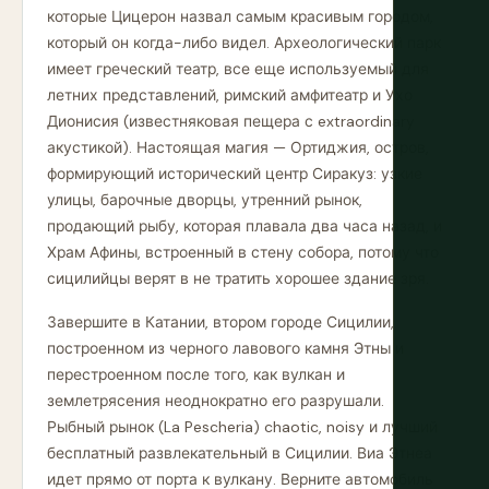
которые Цицерон назвал самым красивым городом,
который он когда-либо видел. Археологический парк
имеет греческий театр, все еще используемый для
летних представлений, римский амфитеатр и Ухо
Дионисия (известняковая пещера с extraordinary
акустикой). Настоящая магия — Ортиджия, остров,
формирующий исторический центр Сиракуз: узкие
улицы, барочные дворцы, утренний рынок,
продающий рыбу, которая плавала два часа назад, и
Храм Афины, встроенный в стену собора, потому что
сицилийцы верят в не тратить хорошее здание зря.
Завершите в Катании, втором городе Сицилии,
построенном из черного лавового камня Этны и
перестроенном после того, как вулкан и
землетрясения неоднократно его разрушали.
Рыбный рынок (La Pescheria) chaotic, noisy и лучший
бесплатный развлекательный в Сицилии. Виа Этнеа
идет прямо от порта к вулкану. Верните автомобиль