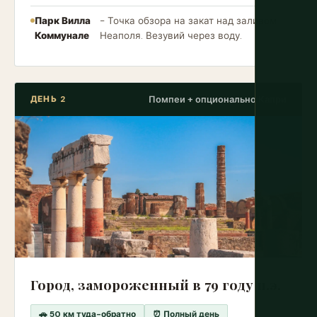
Парк Вилла
- Точка обзора на закат над заливом
Коммунале
Неаполя. Везувий через воду.
ДЕНЬ 2
Помпеи + опционально Капри
Город, замороженный в 79 году н.э.
🚗 50 км туда-обратно
⏰ Полный день