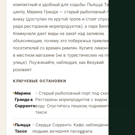
компактный и удобный для ходьбы: Пьяцца Тассо —
центр, Марина Гранде — старый рыболовный порт
внизу (доступен по крутой тропе и стоит спуска
ради ресторанов морепродуктов), а парк Вилла
Коммунале дает виды на закат над заливом,
объясняющие, почему это побережье привлекает
посетителей со времен римлян. Купите лимончелло
в местном магазине (не в туристических на главной
улице). Поужинайте, наблюдая, как Везувий
розовеет.
КЛЮЧЕВЫЕ ОСТАНОВКИ
Марина
- Старый рыболовный порт под скалами.
Гранде в
Рестораны морепродуктов с видом на
Сорренто
воду. Спуститесь пешком, поднимитесь на
такси.
Пьяцца
- Сердце Сорренто. Кафе, наблюдение за
Тассо
людьми, вечерняя пасеggiata.