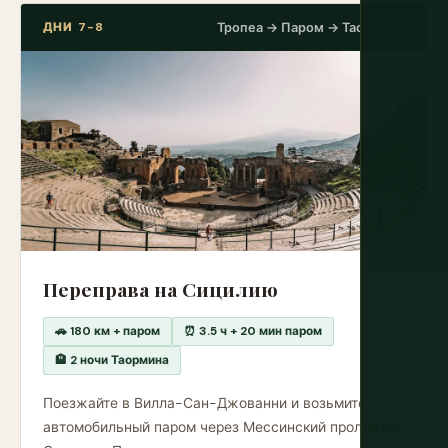
ДНИ 7-8
Тропеа → Паром → Таормина
Переправа на Сицилию
🚗 180 км + паром
⏰ 3.5 ч + 20 мин паром
🏨 2 ночи Таормина
Поезжайте в Вилла-Сан-Джованни и возьмите
автомобильный паром через Мессинский пролив на