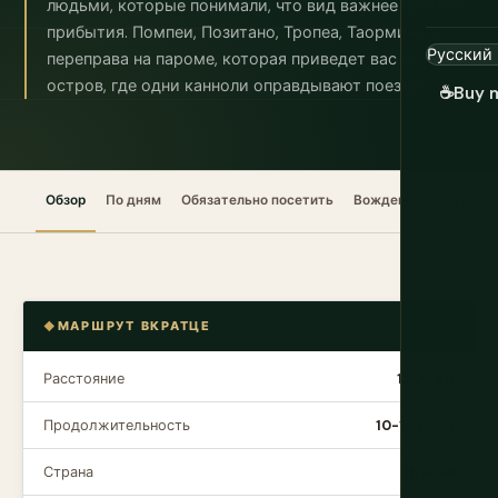
людьми, которые понимали, что вид важнее времени
прибытия. Помпеи, Позитано, Тропеа, Таормина и
переправа на пароме, которая приведет вас на
остров, где одни канноли оправдывают поездку.
☕
Buy 
Обзор
По дням
Обязательно посетить
Вождение и платные 
МАРШРУТ ВКРАТЦЕ
Расстояние
1200 км
Продолжительность
10-14 дней
Страна
Италия