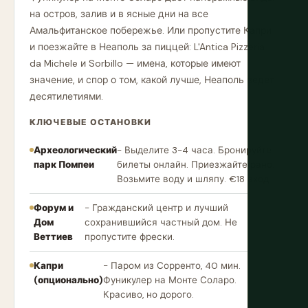
на остров, залив и в ясные дни на все
Амальфитанское побережье. Или пропустите Капри
и поезжайте в Неаполь за пиццей: L'Antica Pizzeria
da Michele и Sorbillo — имена, которые имеют
значение, и спор о том, какой лучше, Неаполь ведет
десятилетиями.
КЛЮЧЕВЫЕ ОСТАНОВКИ
Археологический
- Выделите 3-4 часа. Бронируйте
парк Помпеи
билеты онлайн. Приезжайте рано.
Возьмите воду и шляпу. €18 вход.
Форум и
- Гражданский центр и лучший
Дом
сохранившийся частный дом. Не
Веттиев
пропустите фрески.
Капри
- Паром из Сорренто, 40 мин.
(опционально)
Фуникулер на Монте Соларо.
Красиво, но дорого.