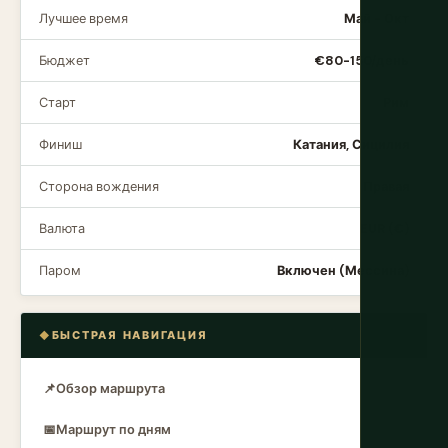
Лучшее время
Май - Окт
Бюджет
€80-150/день
Старт
Рим
Финиш
Катания, Сицилия
Сторона вождения
Правая
Валюта
EUR (€)
Паром
Включен (Мессина)
БЫСТРАЯ НАВИГАЦИЯ
📌
Обзор маршрута
📅
Маршрут по дням