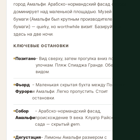
город Амальфи. Арабско-нормандский фасад собора
доминирует над маленькой площадью. Музей
бумаги (Амальфи был крупным производителем
бумаги) — quirky, но worthwhile визит. Базируйтесь
здесь на две ночи.
КЛЮЧЕВЫЕ ОСТАНОВКИ
Позитано
- Вид сверху, затем прогулка вниз по
улочкам. Пляж Спиаджа Гранде. Обед с
видом.
Фьорд
- Маленькая скрытая бухта между Позитано
Фуроре
и Амальфи. Легко пропустить. Стоит
остановки.
Собор
- Арабско-нормандский фасад,
Амальфи
происхождение 9 века. Клуатр Райского
сада — скрытый gem.
Дегустация
- Лимоны Амальфи размером с