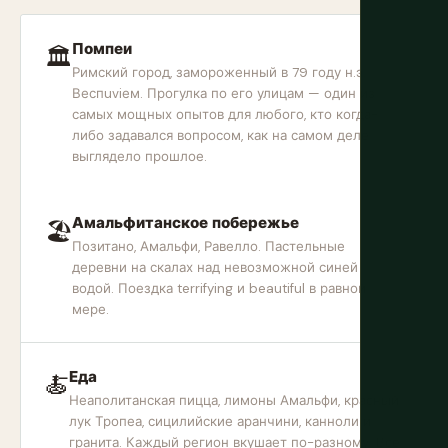
Помпеи
🏛
Римский город, замороженный в 79 году н.э.
Веспuviем. Прогулка по его улицам — один из
самых мощных опытов для любого, кто когда-
либо задавался вопросом, как на самом деле
выглядело прошлое.
Амальфитанское побережье
🏖
Позитано, Амальфи, Равелло. Пастельные
деревни на скалах над невозможной синей
водой. Поездка terrifying и beautiful в равной
мере.
Еда
🍝
Неаполитанская пицца, лимоны Амальфи, красный
лук Тропеа, сицилийские аранчини, канноли и
гранита. Каждый регион вкушает по-разному. Все