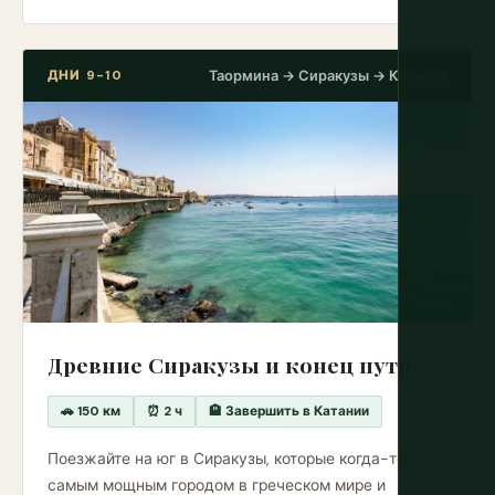
ДНИ 9-10
Таормина → Сиракузы → Катания
Древние Сиракузы и конец пути
🚗 150 км
⏰ 2 ч
🏨 Завершить в Катании
Поезжайте на юг в Сиракузы, которые когда-то были
самым мощным городом в греческом мире и