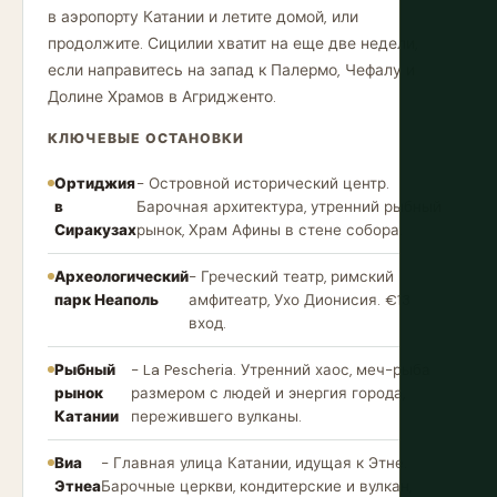
в аэропорту Катании и летите домой, или
продолжите. Сицилии хватит на еще две недели,
если направитесь на запад к Палермо, Чефалу и
Долине Храмов в Агридженто.
КЛЮЧЕВЫЕ ОСТАНОВКИ
Ортиджия
- Островной исторический центр.
в
Барочная архитектура, утренний рыбный
Сиракузах
рынок, Храм Афины в стене собора.
Археологический
- Греческий театр, римский
парк Неаполь
амфитеатр, Ухо Дионисия. €13
вход.
Рыбный
- La Pescheria. Утренний хаос, меч-рыба
рынок
размером с людей и энергия города,
Катании
пережившего вулканы.
Виа
- Главная улица Катании, идущая к Этне.
Этнеа
Барочные церкви, кондитерские и вулкан,