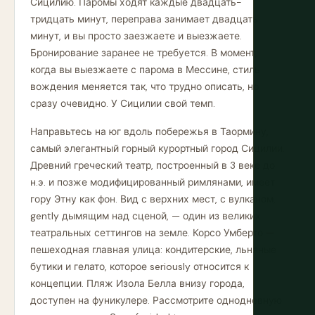
Сицилию. Паромы ходят каждые двадцать-
тридцать минут, переправа занимает двадцать
минут, и вы просто заезжаете и выезжаете.
Бронирование заранее не требуется. В момент,
когда вы выезжаете с парома в Мессине, стиль
вождения меняется так, что трудно описать, но
сразу очевидно. У Сицилии свой темп.
Направьтесь на юг вдоль побережья в Таормину,
самый элегантный горный курортный город Сицилии.
Древний греческий театр, построенный в 3 веке до
н.э. и позже модифицированный римлянами, имеет
гору Этну как фон. Вид с верхних мест, с вулканом,
gently дымящим над сценой, — один из великих
театральных сеттингов на земле. Корсо Умберто —
пешеходная главная улица: кондитерские, льняные
бутики и гелато, которое seriously относится к
концепции. Пляж Изола Белла внизу города,
доступен на фуникулере. Рассмотрите однодневную