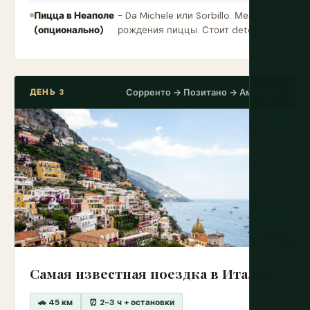
Пицца в Неаполе
- Da Michele или Sorbillo. Место
(опционально)
рождения пиццы. Стоит detour.
ДЕНЬ 3
Сорренто → Позитано → Амальфи
Самая известная поездка в Италии
🚗 45 км
⏰ 2-3 ч + остановки