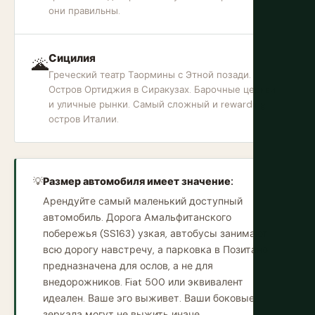
они правильны.
Сицилия
🌋
Греческий театр Таормины с Этной позади.
Остров Ортиджия в Сиракузах. Барочные церкви
и уличные рынки. Самый сложный и rewarding
остров Италии.
💡
Размер автомобиля имеет значение:
Арендуйте самый маленький доступный
автомобиль. Дорога Амальфитанского
побережья (SS163) узкая, автобусы занимают
всю дорогу навстречу, а парковка в Позитано
предназначена для ослов, а не для
внедорожников. Fiat 500 или эквивалент
идеален. Ваше эго выживет. Ваши боковые
зеркала могут не выжить иначе.