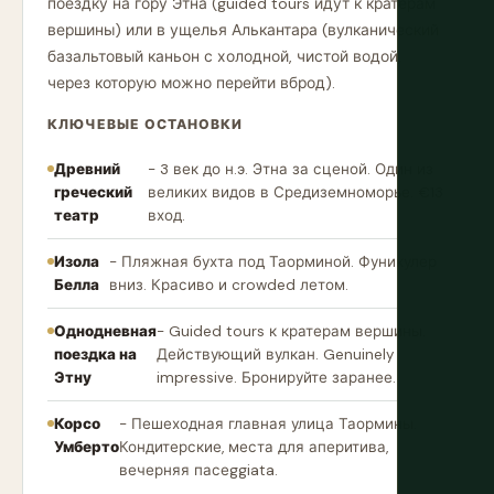
поездку на гору Этна (guided tours идут к кратерам
вершины) или в ущелья Алькантара (вулканический
базальтовый каньон с холодной, чистой водой,
через которую можно перейти вброд).
КЛЮЧЕВЫЕ ОСТАНОВКИ
Древний
- 3 век до н.э. Этна за сценой. Один из
греческий
великих видов в Средиземноморье. €13
театр
вход.
Изола
- Пляжная бухта под Таорминой. Фуникулер
Белла
вниз. Красиво и crowded летом.
Однодневная
- Guided tours к кратерам вершины.
поездка на
Действующий вулкан. Genuinely
Этну
impressive. Бронируйте заранее.
Корсо
- Пешеходная главная улица Таормины.
Умберто
Кондитерские, места для аперитива,
вечерняя пасеggiata.