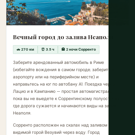
Вечный город до залива Неаполя
🚗 270 км
⏰ 3.5 ч
🏨 2 ночи Сорренто
Заберите арендованный автомобиль в Риме
(избегайте вождения в самом городе; заберите в
аэропорту или на периферийном месте) и
направьтесь на юг по автобану A1. Поездка через
Лацио и в Кампанию — простая автомагистраль,
пока вы не выедете к Соррентинскому полуострову,
где дорога сужается и начинаются виды на залив
Неаполя.
Сорренто расположен на скалах над заливом с
видимой горой Везувий через воду. Город