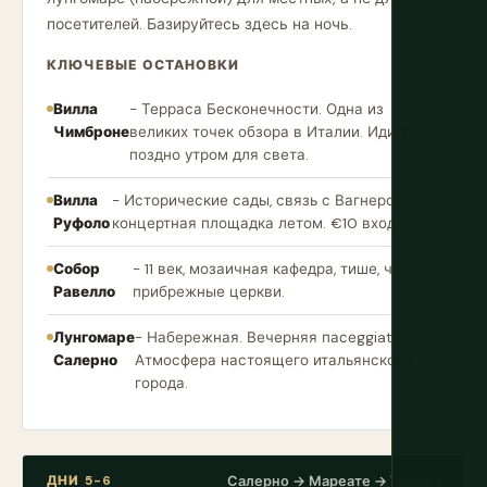
посетителей. Базируйтесь здесь на ночь.
КЛЮЧЕВЫЕ ОСТАНОВКИ
Вилла
- Терраса Бесконечности. Одна из
Чимброне
великих точек обзора в Италии. Идите
поздно утром для света.
Вилла
- Исторические сады, связь с Вагнером,
Руфоло
концертная площадка летом. €10 вход.
Собор
- 11 век, мозаичная кафедра, тише, чем
Равелло
прибрежные церкви.
Лунгомаре
- Набережная. Вечерняя пасеggiata.
Салерно
Атмосфера настоящего итальянского
города.
ДНИ 5-6
Салерно → Мареате → Тропеа