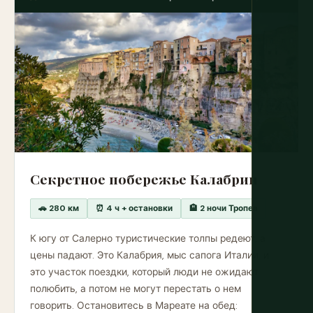
Секретное побережье Калабрии
🚗 280 км
⏰ 4 ч + остановки
🏨 2 ночи Тропеа
К югу от Салерно туристические толпы редеют, а
цены падают. Это Калабрия, мыс сапога Италии, и
это участок поездки, который люди не ожидают
полюбить, а потом не могут перестать о нем
говорить. Остановитесь в Мареате на обед: