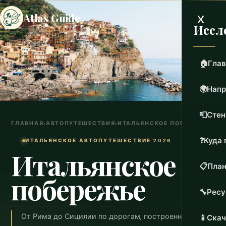
x
Atlas Guide
Иссл
🏠
Глав
🌍
Напр
📮
Стен
ГЛАВНАЯ
›
АВТОПУТЕШЕСТВИЯ
›
ИТАЛЬЯНСКОЕ ПОБЕРЕЖЬЕ
❓
Куда 
ИТАЛЬЯНСКОЕ АВТОПУТЕШЕСТВИЕ 2026
Итальянское
📋
План
побережье
🔧
Рес
От Рима до Сицилии по дорогам, построенным
📱
Скач