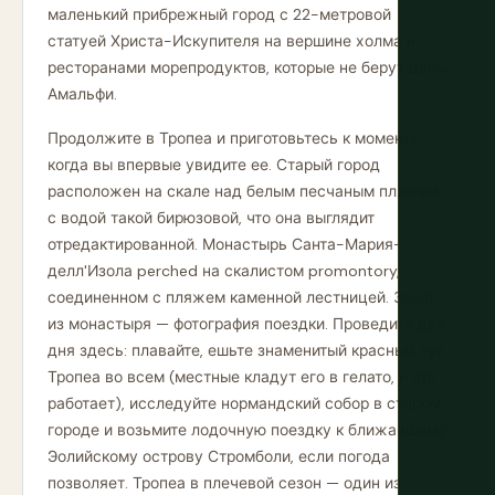
маленький прибрежный город с 22-метровой
статуей Христа-Искупителя на вершине холма и
ресторанами морепродуктов, которые не берут цены
Амальфи.
Продолжите в Тропеа и приготовьтесь к моменту,
когда вы впервые увидите ее. Старый город
расположен на скале над белым песчаным пляжем
с водой такой бирюзовой, что она выглядит
отредактированной. Монастырь Санта-Мария-
делл'Изола perched на скалистом promontory,
соединенном с пляжем каменной лестницей. Закат
из монастыря — фотография поездки. Проведите два
дня здесь: плавайте, ешьте знаменитый красный лук
Тропеа во всем (местные кладут его в гелато, и это
работает), исследуйте нормандский собор в старом
городе и возьмите лодочную поездку к ближайшему
Эолийскому острову Стромболи, если погода
позволяет. Тропеа в плечевой сезон — один из