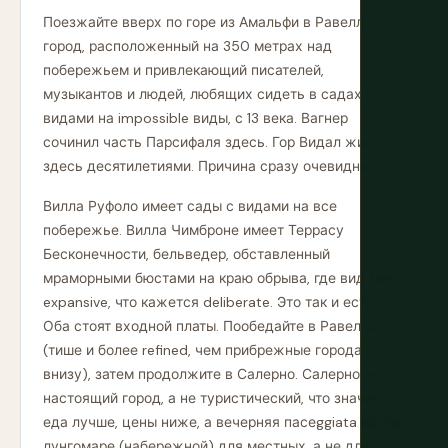
Поезжайте вверх по горе из Амальфи в Равелло,
город, расположенный на 350 метрах над
побережьем и привлекающий писателей,
музыкантов и людей, любящих сидеть в садах с
видами на impossible виды, с 13 века. Вагнер
сочинил часть Парсифаля здесь. Гор Видал жил
здесь десятилетиями. Причина сразу очевидна.
Вилла Руфоло имеет сады с видами на все
побережье. Вилла Чимброне имеет Террасу
Бесконечности, бельведер, обставленный
мраморными бюстами на краю обрыва, где вид так
expansive, что кажется deliberate. Это так и есть.
Оба стоят входной платы. Пообедайте в Равелло
(тише и более refined, чем прибрежные города
внизу), затем продолжите в Салерно. Салерно —
настоящий город, а не туристический, что значит,
еда лучше, цены ниже, а вечерняя пасеggiata вдоль
лунгомаре (набережной) для местных, а не для