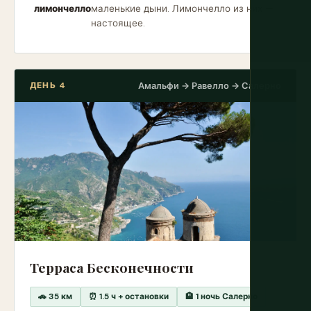
лимончелло
маленькие дыни. Лимончелло из них —
настоящее.
ДЕНЬ 4
Амальфи → Равелло → Салерно
Терраса Бесконечности
🚗 35 км
⏰ 1.5 ч + остановки
🏨 1 ночь Салерно