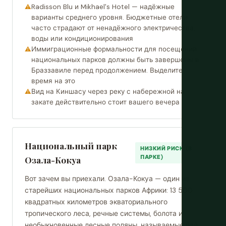
Radisson Blu и Mikhael's Hotel — надёжные
варианты среднего уровня. Бюджетные отели
часто страдают от ненадёжного электричества,
воды или кондиционирования
Иммиграционные формальности для посещений
национальных парков должны быть завершены в
Браззавиле перед продолжением. Выделите
время на это
Вид на Киншасу через реку с набережной на
закате действительно стоит вашего вечера
Национальный парк
НИЗКИЙ РИСК (В
ПАРКЕ)
Озала-Кокуа
Вот зачем вы приехали. Озала-Кокуа — один из
старейших национальных парков Африки: 13 500
квадратных километров экваториального
тропического леса, речные системы, болота и
необыкновенные лесные поляны, называемые бай,