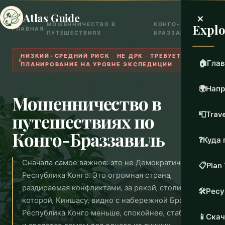
×
Atlas Guide
МОШЕННИЧЕСТВО В
КОНГО-
Explo
ГЛАВНАЯ
›
›
ПУТЕШЕСТВИЯХ
БРАЗЗАВИЛЬ
НИЗКИЙ–СРЕДНИЙ РИСК · НЕ ДРК · ТРЕБУЕТСЯ
🏠
Глав
ПЛАНИРОВАНИЕ НА УРОВНЕ ЭКСПЕДИЦИИ
🌍
Напр
Мошенничество в
путешествиях по
📮
Trave
Конго-Браззавиль
❓
Куда 
Сначала самое важное: это не Демократическая
📋
Plan 
Республика Конго. Это огромная страна,
раздираемая конфликтами, за рекой, столицу
🛠️
Рес
которой, Киншасу, видно с набережной Браззавиля.
Республика Конго меньше, спокойнее, стабильнее
📱
Скач