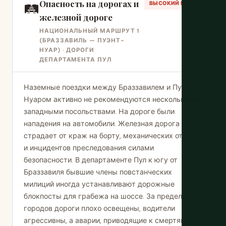
Опасность на дорогах и
🛤️
ВЫСОКИЙ РИСК
железной дороге
НАЦИОНАЛЬНЫЙ МАРШРУТ 1
(БРАЗЗАВИЛЬ — ПУЭНТ-
НУАР) · ДОРОГИ
ДЕПАРТАМЕНТА ПУЛ
Наземные поездки между Браззавилем и Пуэнт-
Нуаром активно не рекомендуются несколькими
западными посольствами. На дороге были
нападения на автомобили. Железная дорога
страдает от краж на борту, механических отказов
и инцидентов преследования силами
безопасности. В департаменте Пул к югу от
Браззавиля бывшие члены повстанческих
милиций иногда устанавливают дорожные
блокпосты для грабежа на шоссе. За пределами
городов дороги плохо освещены, водители
агрессивны, а аварии, приводящие к смертям,