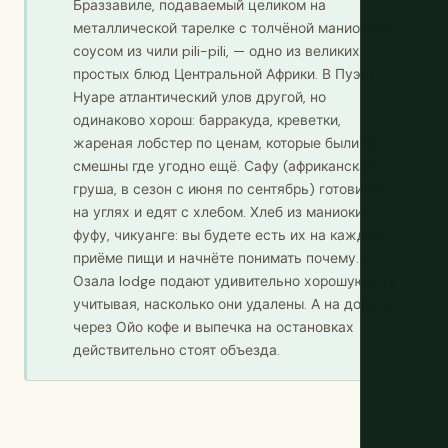
Браззавиле, подаваемый целиком на
металлической тарелке с толчёной маниокой и
соусом из чили pili-pili, — одно из великих
простых блюд Центральной Африки. В Пуэнт-
Нуаре атлантический улов другой, но
одинаково хорош: барракуда, креветки,
жареная лобстер по ценам, которые были бы
смешны где угодно ещё. Сафу (африканская
груша, в сезон с июня по сентябрь) готовится
на углях и едят с хлебом. Хлеб из маниоки,
фуфу, чикуанге: вы будете есть их на каждом
приёме пищи и начнёте понимать почему. В
Озала lodge подают удивительно хорошую еду,
учитывая, насколько они удалены. А на дороге
через Ойо кофе и выпечка на остановках
действительно стоят объезда.