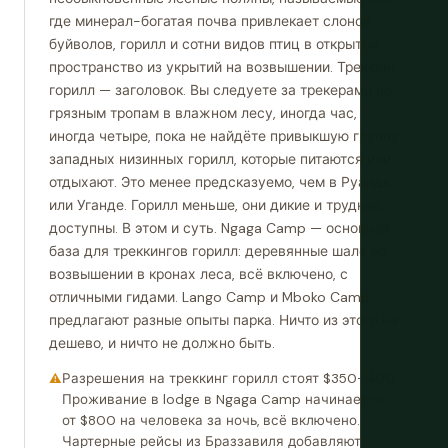
где минерал-богатая почва привлекает слонов,
буйволов, горилл и сотни видов птиц в открытое
пространство из укрытий на возвышении. Треккинг
горилл — заголовок. Вы следуете за трекерами по
грязным тропам в влажном лесу, иногда час,
иногда четыре, пока не найдёте привыкшую группу
западных низинных горилл, которые питаются или
отдыхают. Это менее предсказуемо, чем в Руанде
или Уганде. Горилл меньше, они дикие и труднее
доступны. В этом и суть. Ngaga Camp — основная
база для треккингов горилл: деревянные шале на
возвышении в кронах леса, всё включено, с
отличными гидами. Lango Camp и Mboko Camp
предлагают разные опыты парка. Ничто из этого не
дешево, и ничто не должно быть.
Разрешения на треккинг горилл стоят $350–400.
Проживание в lodge в Ngaga Camp начинается
от $800 на человека за ночь, всё включено.
Чартерные рейсы из Браззавиля добавляют