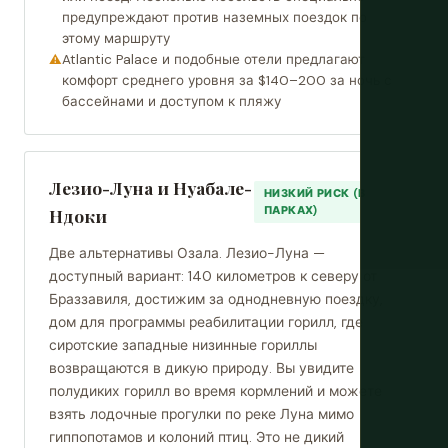
предупреждают против наземных поездок по
этому маршруту
Atlantic Palace и подобные отели предлагают
комфорт среднего уровня за $140–200 за ночь с
бассейнами и доступом к пляжу
Лезио-Луна и Нуабале-
НИЗКИЙ РИСК (В
ПАРКАХ)
Ндоки
Две альтернативы Озала. Лезио-Луна —
доступный вариант: 140 километров к северу от
Браззавиля, достижим за однодневную поездку,
дом для программы реабилитации горилл, где
сиротские западные низинные гориллы
возвращаются в дикую природу. Вы увидите
полудиких горилл во время кормлений и можете
взять лодочные прогулки по реке Луна мимо
гиппопотамов и колоний птиц. Это не дикий