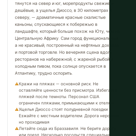
тянутся на север и юг, морепродукты свежие и
дешёвые, а ущелья Диоссо, в 30 километрах к
северу, — драматичные красные скалистые
каньоны, спускающиеся к побережью в
ландшафте, который больше похож на Юту, чем на
Центральную Африку. Сам город функциональный,
а не красивый, построенный на нефтяных доходах
и портовой торговле. Но вечерняя сцена вдоль
ресторанов на набережной, с жареной рыбой и
холодным пивом, пока солнце опускается в
Атлантику, трудно оспорить.
Кражи на пляжах — основной риск. Не
оставляйте ценности без присмотра. Избегайте
пляжей после темноты. Персонал США
ограничен пляжами, примыкающими к отелям
Ущелья Диоссо стоят полудневной поездки.
Езжайте с местным водителем. Дорога неровная,
но проходимая
Летайте сюда из Браззавиля. Не берите дорогу
или поезд. Несколько посольств специально