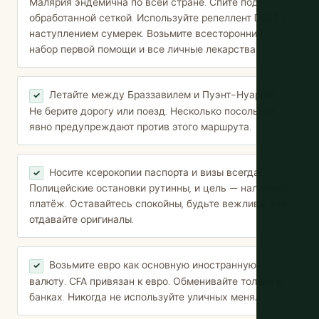
Малярия эндемична по всей стране. Спите под
обработанной сеткой. Используйте репеллент DEET с
наступлением сумерек. Возьмите всесторонний
набор первой помощи и все личные лекарства.
Летайте между Браззавилем и Пуэнт-Нуаром.
✓
Не берите дорогу или поезд. Несколько посольств
явно предупреждают против этого маршрута.
Носите ксерокопии паспорта и визы всегда.
✓
Полицейские остановки рутинны, и цель — наличный
платёж. Оставайтесь спокойны, будьте вежливы и не
отдавайте оригиналы.
Возьмите евро как основную иностранную
✓
валюту. CFA привязан к евро. Обменивайте только в
банках. Никогда не используйте уличных менял.