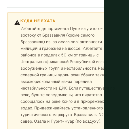
КУДА НЕ ЕХАТЬ
⚠️
Избегайте департамента Пул к югу и юго-
востоку от Браззавиля (кроме самого
Браззавиля) из-за occasional активности
милиций и грабежей на шоссе. Избегайте
районов в пределах 50 км от границы с
Центральноафриканской Республикой из-за
вооружённых групп и нестабильности. Район
северной границы вдоль реки Убанги также
высокорискованный из-за перелива
нестабильности из ДРК. Если путешествуете по
реке, будьте осведомлены, что пиратство
сообщалось на реке Конго и в прибрежных
водах. Придерживайтесь установленного
туристического маршрута: Браззавиль, N2 на
север, Озала и Пуэнт-Нуар (по воздуху).