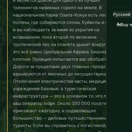
и является домом для одного из лучших
треккингов низинных горилл на земле. В
национальном парке Озала-Кокуа есть лесные
поляны, где собираются слоны, буйволы и гориллы,
☕
Buy 
и вы наблюдаете за ними из укрытия на
возвышении, пока второй по величине
тропический лес на планете дышит вокруг вас. Но
это всё равно Центральная Африка. Бюрократия
плотная. Полиция попытается вас обобрать.
Дороги за пределами двух главных городов
варьируются от ямочных до несуществующих.
Отключения электричества часты, медицинские
учреждения базовые, а туристическая
инфраструктура — это в основном то, что построил
ваш оператор lodge. Около 350 000 посетителей
приезжают ежегодно, и подавляющее
большинство — деловые путешественники, а не
туристы. Если вы справитесь с логистикой, то