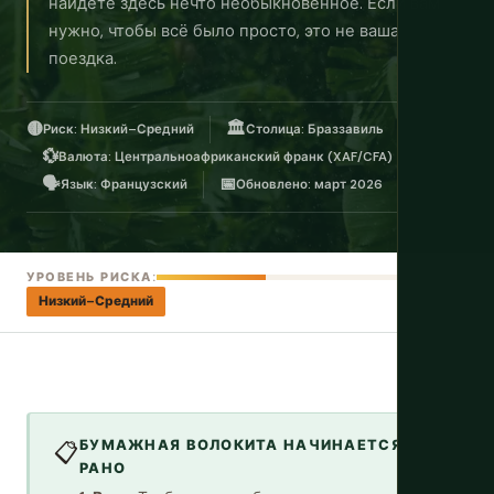
найдёте здесь нечто необыкновенное. Если вам
нужно, чтобы всё было просто, это не ваша
поездка.
🟡
🏛️
Риск: Низкий–Средний
Столица: Браззавиль
💱
Валюта: Центральноафриканский франк (XAF/CFA)
🗣️
📅
Язык: Французский
Обновлено: март 2026
УРОВЕНЬ РИСКА:
Низкий–Средний
БУМАЖНАЯ ВОЛОКИТА НАЧИНАЕТСЯ
📋
РАНО