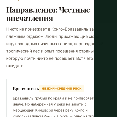
Направления: Честные
впечатления
Никто не приезжает в Конго-Браззавиль за
пляжным отдыхом. Люди, приезжающие сюда,
ищут западных низинных горилл, первозданный
тропический лес и опыт посещения страны,
которую почти никто не посещает. Вот чего
ожидать.
Браззавиль
НИЗКИЙ–СРЕДНИЙ РИСК
Браззавиль грубый по краям и не притворяется
иначе. Но набережная у реки на закате, с
мерцающей Киншасой через реку Конго и
холодным пивом Primus в руке, — одно из тихих