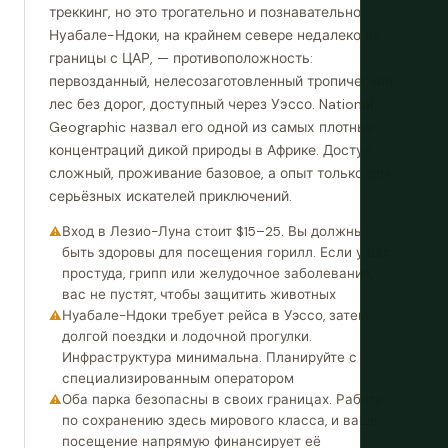
треккинг, но это трогательно и познавательно.
Нуабале-Ндоки, на крайнем севере недалеко от
границы с ЦАР, — противоположность:
первозданный, нелесозаготовленный тропический
лес без дорог, доступный через Уэссо. National
Geographic назвал его одной из самых плотных
концентраций дикой природы в Африке. Доступ
сложный, проживание базовое, а опыт только для
серьёзных искателей приключений.
Вход в Лезио-Луна стоит $15–25. Вы должны
быть здоровы для посещения горилл. Если у вас
простуда, грипп или желудочное заболевание,
вас не пустят, чтобы защитить животных
Нуабале-Ндоки требует рейса в Уэссо, затем
долгой поездки и лодочной прогулки.
Инфраструктура минимальна. Планируйте с
специализированным оператором
Оба парка безопасны в своих границах. Работа
по сохранению здесь мирового класса, и ваше
посещение напрямую финансирует её