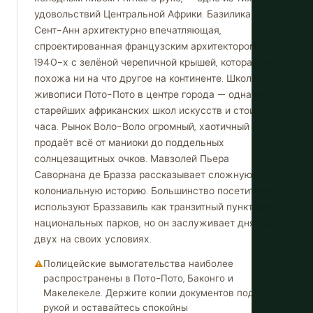
удовольствий Центральной Африки. Базилика
Сент-Анн архитектурно впечатляющая,
спроектированная французским архитектором в
1940-х с зелёной черепичной крышей, которая не
похожа ни на что другое на континенте. Школа
живописи Пото-Пото в центре города — одна из
старейших африканских школ искусств и стоит
часа. Рынок Воло-Воло огромный, хаотичный и
продаёт всё от маниоки до поддельных
солнцезащитных очков. Мавзолей Пьера
Саворнана де Бразза рассказывает сложную
колониальную историю. Большинство посетителей
используют Браззавиль как транзитный пункт для
национальных парков, но он заслуживает дня или
двух на своих условиях.
Полицейские вымогательства наиболее
распространены в Пото-Пото, Баконго и
Макелекеле. Держите копии документов под
рукой и оставайтесь спокойны